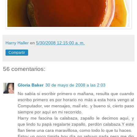
Harry Haller
en
5/30/2008 12:15:00 a. m.
Compartir
56 comentarios:
Gloria Baker
30 de mayo de 2008 a las 2:03
No sabìa si escribir primero o mañana, resulta que cuando
escribo primero es por horario no màs a esta hora vengo al
Computador, ver mensajes, mail etc. y bueno si, cierto paso
siempre por aquì en mi recorrido.
Harry me fascina la calabaza, zapallo le decimos aquì, y
que lindo tu papà regalarte zapallo, perdòn calabaza.Y este
flan tiene una cara maravillosa, como todo lo que tu haces.
Estoy un poco tìmida hoy dìa no rehuyo nada pero me dio