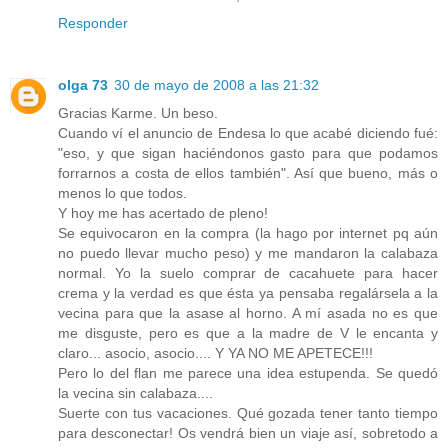
Responder
olga 73
30 de mayo de 2008 a las 21:32
Gracias Karme. Un beso.
Cuando ví el anuncio de Endesa lo que acabé diciendo fué:
"eso, y que sigan haciéndonos gasto para que podamos
forrarnos a costa de ellos también". Así que bueno, más o
menos lo que todos.
Y hoy me has acertado de pleno!
Se equivocaron en la compra (la hago por internet pq aún
no puedo llevar mucho peso) y me mandaron la calabaza
normal. Yo la suelo comprar de cacahuete para hacer
crema y la verdad es que ésta ya pensaba regalársela a la
vecina para que la asase al horno. A mí asada no es que
me disguste, pero es que a la madre de V le encanta y
claro... asocio, asocio.... Y YA NO ME APETECE!!!
Pero lo del flan me parece una idea estupenda. Se quedó
la vecina sin calabaza....
Suerte con tus vacaciones. Qué gozada tener tanto tiempo
para desconectar! Os vendrá bien un viaje así, sobretodo a