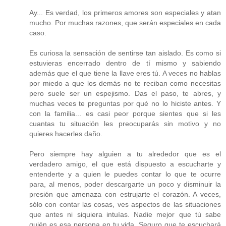
Ay... Es verdad, los primeros amores son especiales y atan
mucho. Por muchas razones, que serán especiales en cada
caso.
Es curiosa la sensación de sentirse tan aislado. Es como si
estuvieras encerrado dentro de tí mismo y sabiendo
además que el que tiene la llave eres tú. A veces no hablas
por miedo a que los demás no te reciban como necesitas
pero suele ser un espejismo. Das el paso, te abres, y
muchas veces te preguntas por qué no lo hiciste antes. Y
con la familia... es casi peor porque sientes que si les
cuantas tu situación les preocuparás sin motivo y no
quieres hacerles daño.
Pero siempre hay alguien a tu alrededor que es el
verdadero amigo, el que está dispuesto a escucharte y
entenderte y a quien le puedes contar lo que te ocurre
para, al menos, poder descargarte un poco y disminuir la
presión que amenaza con estrujarte el corazón. A veces,
sólo con contar las cosas, ves aspectos de las situaciones
que antes ni siquiera intuías. Nadie mejor que tú sabe
quién es esa persona en tu vida. Seguro que te escuchará