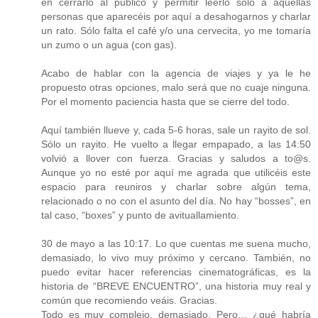
en cerrarlo al público y permitir leerlo sólo a aquellas
personas que aparecéis por aquí a desahogarnos y charlar
un rato. Sólo falta el café y/o una cervecita, yo me tomaría
un zumo o un agua (con gas).
Acabo de hablar con la agencia de viajes y ya le he
propuesto otras opciones, malo será que no cuaje ninguna.
Por el momento paciencia hasta que se cierre del todo.
Aquí también llueve y, cada 5-6 horas, sale un rayito de sol.
Sólo un rayito. He vuelto a llegar empapado, a las 14:50
volvió a llover con fuerza. Gracias y saludos a to@s.
Aunque yo no esté por aquí me agrada que utilicéis este
espacio para reuniros y charlar sobre algún tema,
relacionado o no con el asunto del día. No hay “bosses”, en
tal caso, “boxes” y punto de avituallamiento.
30 de mayo a las 10:17. Lo que cuentas me suena mucho,
demasiado, lo vivo muy próximo y cercano. También, no
puedo evitar hacer referencias cinematográficas, es la
historia de “BREVE ENCUENTRO”, una historia muy real y
común que recomiendo veáis. Gracias.
Todo es muy complejo, demasiado. Pero… ¿qué habría