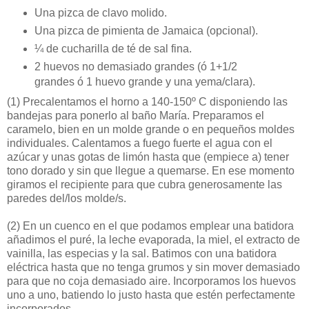
Una pizca de clavo molido.
Una pizca de pimienta de Jamaica (opcional).
¼ de cucharilla de té de sal fina.
2 huevos no demasiado grandes (ó 1+1/2
grandes ó 1 huevo grande y una yema/clara).
(1)
Precalentamos el horno a 140-150º C disponiendo las
bandejas para ponerlo al baño María. Preparamos el
caramelo, bien en un molde grande o en pequeños moldes
individuales. Calentamos a fuego fuerte el agua con el
azúcar y unas gotas de limón hasta que (empiece a) tener
tono dorado y sin que llegue a quemarse. En ese momento
giramos el recipiente para que cubra generosamente las
paredes del/los molde/s.
(2)
En un cuenco en el que podamos emplear una batidora
añadimos el puré, la leche evaporada, la miel, el extracto de
vainilla, las especias y la sal. Batimos con una batidora
eléctrica hasta que no tenga grumos y sin mover demasiado
para que no coja demasiado aire. Incorporamos los huevos
uno a uno, batiendo lo justo hasta que estén perfectamente
incorporados.