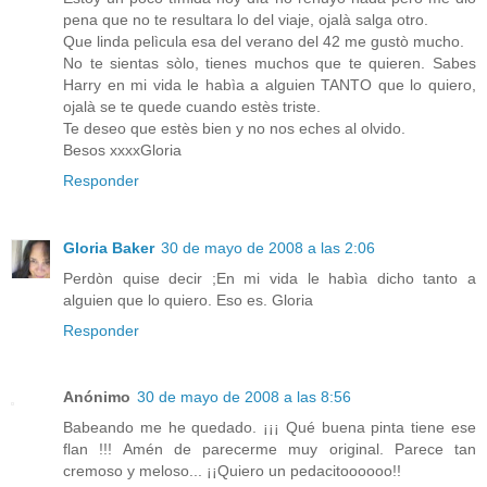
pena que no te resultara lo del viaje, ojalà salga otro.
Que linda pelìcula esa del verano del 42 me gustò mucho.
No te sientas sòlo, tienes muchos que te quieren. Sabes
Harry en mi vida le habìa a alguien TANTO que lo quiero,
ojalà se te quede cuando estès triste.
Te deseo que estès bien y no nos eches al olvido.
Besos xxxxGloria
Responder
Gloria Baker
30 de mayo de 2008 a las 2:06
Perdòn quise decir ;En mi vida le habìa dicho tanto a
alguien que lo quiero. Eso es. Gloria
Responder
Anónimo
30 de mayo de 2008 a las 8:56
Babeando me he quedado. ¡¡¡ Qué buena pinta tiene ese
flan !!! Amén de parecerme muy original. Parece tan
cremoso y meloso... ¡¡Quiero un pedacitoooooo!!