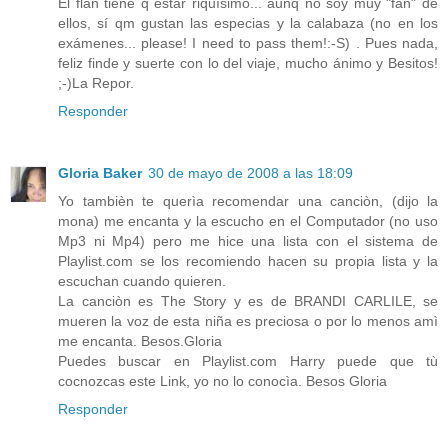
El flan tiene q estar riquísimo... aunq no soy muy "fan" de
ellos, sí qm gustan las especias y la calabaza (no en los
exámenes... please! I need to pass them!:-S) . Pues nada,
feliz finde y suerte con lo del viaje, mucho ánimo y Besitos!
;-)La Repor.
Responder
Gloria Baker
30 de mayo de 2008 a las 18:09
Yo tambièn te querìa recomendar una canciòn, (dijo la
mona) me encanta y la escucho en el Computador (no uso
Mp3 ni Mp4) pero me hice una lista con el sistema de
Playlist.com se los recomiendo hacen su propia lista y la
escuchan cuando quieren.
La canciòn es The Story y es de BRANDI CARLILE, se
mueren la voz de esta niña es preciosa o por lo menos amì
me encanta. Besos.Gloria
Puedes buscar en Playlist.com Harry puede que tù
cocnozcas este Link, yo no lo conocìa. Besos Gloria
Responder