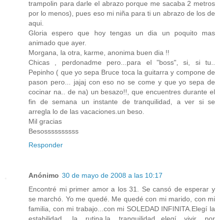
trampolin para darle el abrazo porque me sacaba 2 metros
por lo menos), pues eso mi niña para ti un abrazo de los de
aqui.
Gloria espero que hoy tengas un dia un poquito mas
animado que ayer.
Morgana, la otra, karme, anonima buen dia !!
Chicas , perdonadme pero...para el "boss", si, si tu..
Pepinho ( que yo sepa Bruce toca la guitarra y compone de
pason pero... jajaj con eso no se come y que yo sepa de
cocinar na.. de na) un besazo!!, que encuentres durante el
fin de semana un instante de tranquilidad, a ver si se
arregla lo de las vacaciones.un beso.
Mil gracias
Besossssssssss
Responder
Anónimo
30 de mayo de 2008 a las 10:17
Encontré mi primer amor a los 31. Se cansó de esperar y
se marchó. Yo me quedé. Me quedé con mi marido, con mi
familia, con mi trabajo...con mi SOLEDAD INFINITA.Elegí la
estabilidad, la rutina,la tranquilidad...elegí vivir por