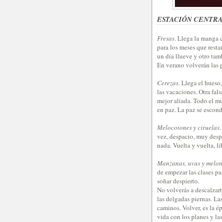
ESTACIÓN CENTR
Fresas
. Llega la manga 
para los meses que restan
un día llueve y otro tam
En verano volverán las pr
Cerezas
. Llega el hueso,
las vacaciones. Otra fals
mejor aliada. Todo el mu
en paz. La paz se escond
Melocotones y ciruelas
vez, despacio, muy despa
nada. Vuelta y vuelta, 
Manzanas, uvas y melo
de empezar las clases pa
soñar despierto.
No volverás a descalzart
las delgadas piernas. Las
caminos. Volver, es la é
vida con los planes y la