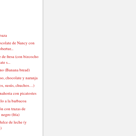
abaza
hocolate de Nancy con
obertur...
 de fresa (con bizcocho
te s...
ano (Banana bread)
so, chocolate y naranja
os, susús, chuchos…)
nahoria con picatostes
llo a la barbacoa
ón con trazas de
 negro (fría)
ulce de leche (y
)