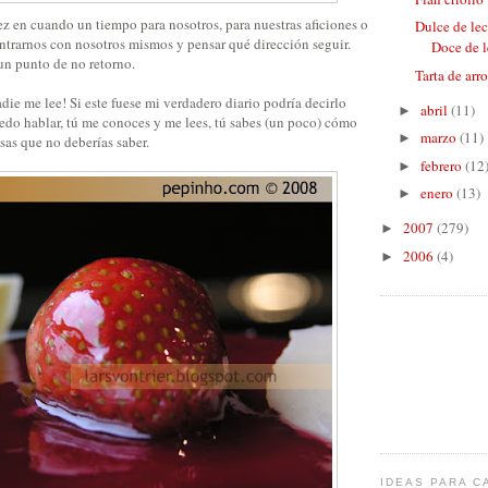
z en cuando un tiempo para nosotros, para nuestras aficiones o
Dulce de lec
ntrarnos con nosotros mismos y pensar qué dirección seguir.
Doce de le
n punto de no retorno.
Tarta de arr
adie me lee! Si este fuese mi verdadero diario podría decirlo
abril
(11)
►
edo hablar, tú me conoces y me lees, tú sabes (un poco) cómo
marzo
(11)
►
sas que no deberías saber.
febrero
(12
►
enero
(13)
►
2007
(279)
►
2006
(4)
►
IDEAS PARA C