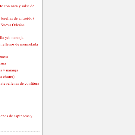
te con nata y salsa de
 (orellas de antroido)
o Nueva Orleáns
lla y/o naranja
 rellenos de mermelada
buesa
zana
a y naranja
ta choux)
ate rellenas de confitura
lenos de espinacas y