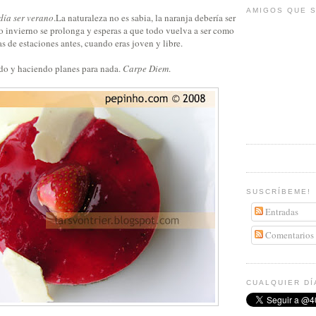
AMIGOS QUE S
día ser verano
.La naturaleza no es sabia, la naranja debería ser
rgo invierno se prolonga y esperas a que todo vuelva a ser como
 de estaciones antes, cuando eras joven y libre.
ndo y haciendo planes para nada.
Carpe Diem
.
SUSCRÍBEME!
Entradas
Comentarios
CUALQUIER DÍ