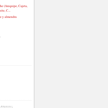
he (Arequipe, Cajeta,
ite, C...
oz y almendra
)
ARNAVAL