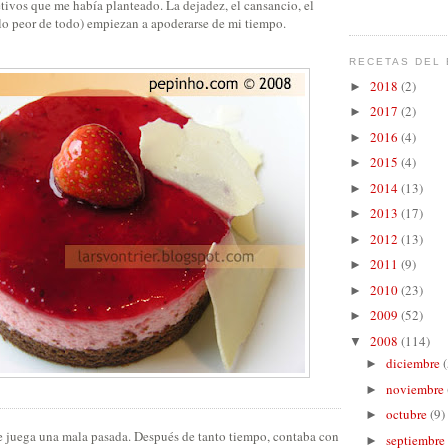
etivos que me había planteado. La dejadez, el cansancio, el
lo peor de todo) empiezan a apoderarse de mi tiempo.
RECETAS DEL 
2018
(2)
►
2017
(2)
►
2016
(4)
►
2015
(4)
►
2014
(13)
►
2013
(17)
►
2012
(13)
►
2011
(9)
►
2010
(23)
►
2009
(52)
►
2008
(114)
▼
diciembre
(
►
noviembre
►
octubre
(9)
►
me juega una mala pasada. Después de tanto tiempo, contaba con
septiembre
►