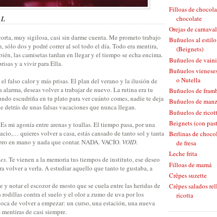
Filloas de chocola
AL
chocolate
Orejas de carnaval
corta, muy sigilosa, casi sin darme cuenta. Me prometo trabajo
Buñuelos al estil
, sólo dos y podré correr al sol todo el día. Todo era mentira,
(Beignets)
bién, las camisetas tardan en llegar y el tiempo se echa encima.
Buñuelos de vaini
isas y a vivir para Ella.
Buñuelos vieneses
o Nutella
 el falso calor y más prisas. El plan del verano y la ilusión de
a alarma, deseas volver a trabajar de nuevo. La rutina era tu
Buñuelos de fram
ndo escudriña en tu plato para ver cuánto comes, nadie te deja
Buñuelos de man
e detrás de unas falsas vacaciones que nunca llegan.
Buñuelos de ricott
Beignets (con pas
. Es mi agonía entre arenas y toallas. El tiempo pasa, por una
cio,… quieres volver a casa, estás cansado de tanto sol y tanta
Berlinas de chocol
libro en mano y nada que contar. NADA. VACÍO.
VOID
.
de fresa
Leche frita
nes
. Te vienen a la memoria tus tiempos de instituto, ese deseo
Filloas de mamá
ra volver a verla. A estudiar aquello que tanto te gustaba, a
Crêpes suzette
e y notar el escozor de mosto que se cuela entre las heridas de
Crêpes salados rel
 rodillas contra el suelo y el olor a zumo de uva por los
ricotta
poca de volver a empezar: un curso, una estación, una nueva
s mentiras de casi siempre.