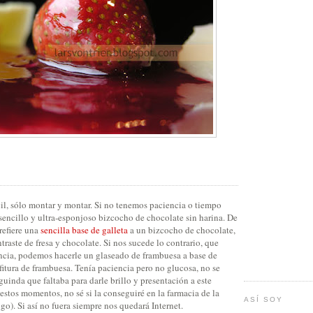
cil, sólo montar y montar. Si no tenemos paciencia o tiempo
sencillo y ultra-esponjoso bizcocho de chocolate sin harina. De
refiere una
sencilla base de galleta
a un bizcocho de chocolate,
traste de fresa y chocolate. Si nos sucede lo contrario, que
cia, podemos hacerle un glaseado de frambuesa a base de
itura de frambuesa. Tenía paciencia pero no glucosa, no se
guinda que faltaba para darle brillo y presentación a este
 estos momentos, no sé si la conseguiré en la farmacia de la
ASÍ SOY
go). Si así no fuera siempre nos quedará Internet.