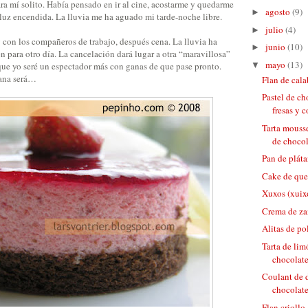
ara mí solito. Había pensado en ir al cine, acostarme y quedarme
agosto
(9)
►
luz encendida. La lluvia me ha aguado mi tarde-noche libre.
julio
(4)
►
g
con los compañeros de trabajo, después cena. La lluvia ha
junio
(10)
►
 para otro día. La cancelación dará lugar a otra “maravillosa”
mayo
(13)
▼
que yo seré un espectador más con ganas de que pase pronto.
ana será…
Flan de cal
Pastel de c
fresas y c
Tarta mousse
de chocola
Pan de plát
Cake de que
Xuxos (xuix
Crema de za
Alitas de po
Tarta de lim
chocolate
Coulant de d
chocolate
Flan criollo