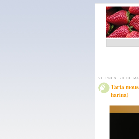
VIERNES, 23 DE M
Tarta mouss
harina)