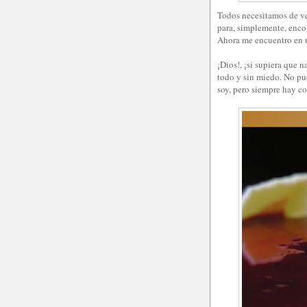
Todos necesitamos de ve
para, simplemente, enco
Ahora me encuentro en u
¡Dios!, ¡si supiera que n
todo y sin miedo. No pu
soy, pero siempre hay co