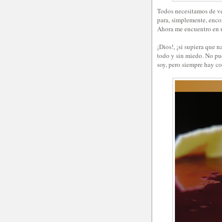
Todos necesitamos de ve
para, simplemente, enco
Ahora me encuentro en u
¡Dios!, ¡si supiera que n
todo y sin miedo. No pu
soy, pero siempre hay co