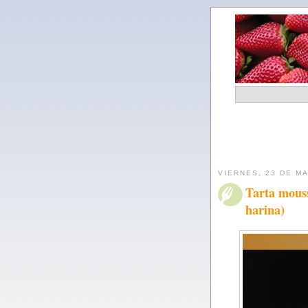
VIERNES, 23 DE M
Tarta mouss
harina)