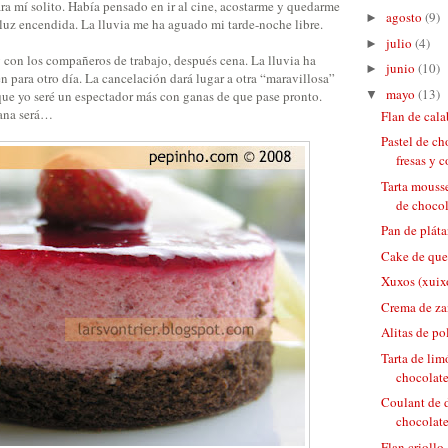
ara mí solito. Había pensado en ir al cine, acostarme y quedarme
agosto
(9)
►
luz encendida. La lluvia me ha aguado mi tarde-noche libre.
julio
(4)
►
g
con los compañeros de trabajo, después cena. La lluvia ha
junio
(10)
►
 para otro día. La cancelación dará lugar a otra “maravillosa”
mayo
(13)
▼
que yo seré un espectador más con ganas de que pase pronto.
ana será…
Flan de cal
Pastel de c
fresas y c
Tarta mousse
de chocola
Pan de plát
Cake de que
Xuxos (xuix
Crema de za
Alitas de po
Tarta de lim
chocolate
Coulant de d
chocolate
Flan criollo