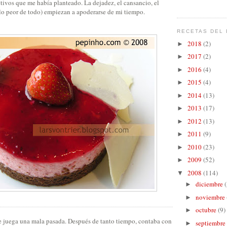
etivos que me había planteado. La dejadez, el cansancio, el
lo peor de todo) empiezan a apoderarse de mi tiempo.
RECETAS DEL 
2018
(2)
►
2017
(2)
►
2016
(4)
►
2015
(4)
►
2014
(13)
►
2013
(17)
►
2012
(13)
►
2011
(9)
►
2010
(23)
►
2009
(52)
►
2008
(114)
▼
diciembre
(
►
noviembre
►
octubre
(9)
►
me juega una mala pasada. Después de tanto tiempo, contaba con
septiembre
►