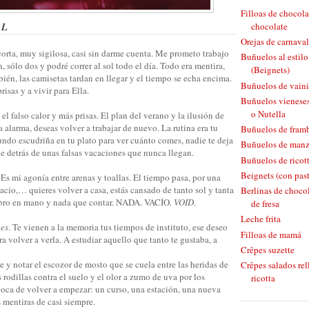
Filloas de chocola
AL
chocolate
Orejas de carnaval
corta, muy sigilosa, casi sin darme cuenta. Me prometo trabajo
Buñuelos al estil
, sólo dos y podré correr al sol todo el día. Todo era mentira,
(Beignets)
bién, las camisetas tardan en llegar y el tiempo se echa encima.
Buñuelos de vaini
isas y a vivir para Ella.
Buñuelos vieneses
o Nutella
 el falso calor y más prisas. El plan del verano y la ilusión de
a alarma, deseas volver a trabajar de nuevo. La rutina era tu
Buñuelos de fram
ndo escudriña en tu plato para ver cuánto comes, nadie te deja
Buñuelos de man
e detrás de unas falsas vacaciones que nunca llegan.
Buñuelos de ricott
Beignets (con pas
. Es mi agonía entre arenas y toallas. El tiempo pasa, por una
cio,… quieres volver a casa, estás cansado de tanto sol y tanta
Berlinas de chocol
libro en mano y nada que contar. NADA. VACÍO.
VOID
.
de fresa
Leche frita
nes
. Te vienen a la memoria tus tiempos de instituto, ese deseo
Filloas de mamá
ra volver a verla. A estudiar aquello que tanto te gustaba, a
Crêpes suzette
e y notar el escozor de mosto que se cuela entre las heridas de
Crêpes salados rel
 rodillas contra el suelo y el olor a zumo de uva por los
ricotta
poca de volver a empezar: un curso, una estación, una nueva
s mentiras de casi siempre.