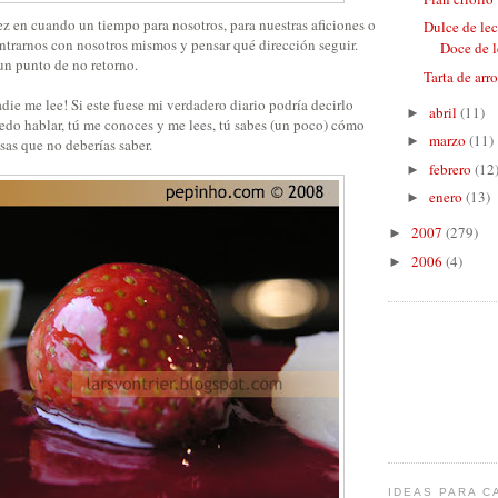
z en cuando un tiempo para nosotros, para nuestras aficiones o
Dulce de lec
ntrarnos con nosotros mismos y pensar qué dirección seguir.
Doce de le
n punto de no retorno.
Tarta de arr
adie me lee! Si este fuese mi verdadero diario podría decirlo
abril
(11)
►
edo hablar, tú me conoces y me lees, tú sabes (un poco) cómo
marzo
(11)
►
sas que no deberías saber.
febrero
(12
►
enero
(13)
►
2007
(279)
►
2006
(4)
►
IDEAS PARA C