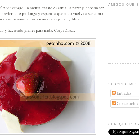
AMIGOS QUE S
día ser verano
.La naturaleza no es sabia, la naranja debería ser
rgo invierno se prolonga y esperas a que todo vuelva a ser como
 de estaciones antes, cuando eras joven y libre.
ndo y haciendo planes para nada.
Carpe Diem
.
SUSCRÍBEME!
Entradas
Comentarios
CUALQUIER DÍ