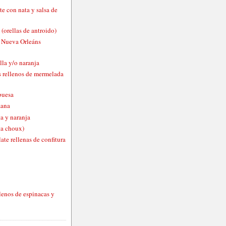
te con nata y salsa de
 (orellas de antroido)
o Nueva Orleáns
lla y/o naranja
 rellenos de mermelada
buesa
zana
a y naranja
ta choux)
ate rellenas de confitura
lenos de espinacas y