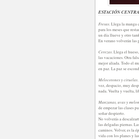
ESTACIÓN CENTR
Fresas
. Llega la manga 
para los meses que restan
un día llueve y otro tam
En verano volverán las pr
Cerezas
. Llega el hueso,
las vacaciones. Otra fals
mejor aliada. Todo el mu
en paz. La paz se escond
Melocotones y ciruelas
vez, despacio, muy despa
nada. Vuelta y vuelta, 
Manzanas, uvas y melo
de empezar las clases pa
soñar despierto.
No volverás a descalzart
las delgadas piernas. Las
caminos. Volver, es la é
vida con los planes y la