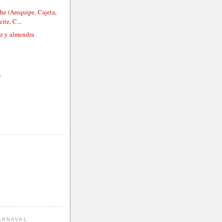
he (Arequipe, Cajeta,
ite, C...
oz y almendra
)
ARNAVAL