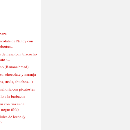
abaza
hocolate de Nancy con
obertur...
 de fresa (con bizcocho
te s...
ano (Banana bread)
so, chocolate y naranja
os, susús, chuchos…)
nahoria con picatostes
llo a la barbacoa
ón con trazas de
 negro (fría)
ulce de leche (y
)