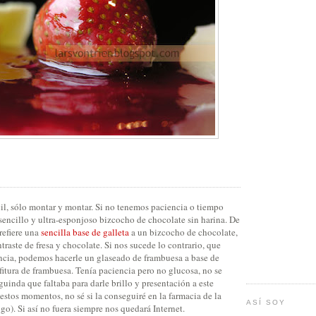
cil, sólo montar y montar. Si no tenemos paciencia o tiempo
sencillo y ultra-esponjoso bizcocho de chocolate sin harina. De
refiere una
sencilla base de galleta
a un bizcocho de chocolate,
traste de fresa y chocolate. Si nos sucede lo contrario, que
cia, podemos hacerle un glaseado de frambuesa a base de
itura de frambuesa. Tenía paciencia pero no glucosa, no se
guinda que faltaba para darle brillo y presentación a este
 estos momentos, no sé si la conseguiré en la farmacia de la
ASÍ SOY
go). Si así no fuera siempre nos quedará Internet.