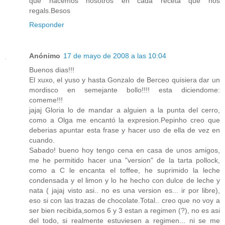
que hacemos nosotros en cada receta que nos
regals.Besos
Responder
Anónimo
17 de mayo de 2008 a las 10:04
Buenos dias!!!
El xuxo, el yuso y hasta Gonzalo de Berceo quisiera dar un
mordisco en semejante bollo!!!! esta diciendome:
comeme!!!
jajaj Gloria lo de mandar a alguien a la punta del cerro,
como a Olga me encantó la expresion.Pepinho creo que
deberias apuntar esta frase y hacer uso de ella de vez en
cuando.
Sabado! bueno hoy tengo cena en casa de unos amigos,
me he permitido hacer una "version" de la tarta pollock,
como a C le encanta el toffee, he suprimido la leche
condensada y el limon y lo he hecho con dulce de leche y
nata ( jajaj visto asi.. no es una version es... ir por libre),
eso si con las trazas de chocolate.Total.. creo que no voy a
ser bien recibida,somos 6 y 3 estan a regimen (?), no es asi
del todo, si realmente estuviesen a regimen... ni se me