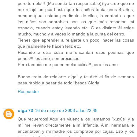
pero terrible!!! (Me sentìa tan responsable)) yo creo que no
me relajè un pco hasta que los niños tenìa unos 4 años,
aunque igual estaba pendiente de ellos, la verdad es que
los niños son adorables son los que màs respetan mi
espacio, cuando estoy leyendo etc. G es distinto èl exige
mucho, mucho y a veces lo mando a la punta del cerro.
Tienes que aprender a relajarte un poco, hacer las cosas
que realmente te hacen feliz etc.
Pasando a otra cosa me encantan esos poemas que
pones!!! los amo, son preciosos.
Pero tambièn me ponen melancòlica!! pero los amo.
Bueno trata de relajarte algo! y te dirè el fin de semana
pasa ràpido a pesar de todo! besos Gloria
Responder
olga 73
16 de mayo de 2008 a las 22:48
Qué recuerdos! Aquí en Valencia los llamamos "xuxús" y a
mí me llevan directamente a mi infancia. A mi hermana le
encantaban y mi madre los compraba por cajas. Eso y los