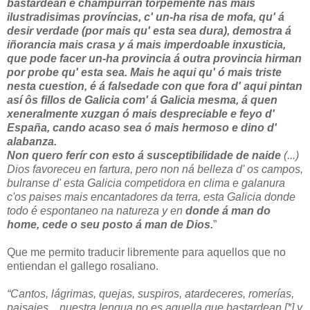
bastardean e champurran torpemente nás mais
ilustradisimas províncias, c' un-ha risa de mofa, qu' á
desir verdade (por mais qu' esta sea dura), demostra á
iñorancia mais crasa y á mais imperdoable inxusticia,
que pode facer un-ha provincia á outra provincia hirman
por probe qu' esta sea. Mais he aqui qu' ó mais triste
nesta cuestion, é á falsedade con que fora d' aqui pintan
así ôs fillos de Galicia com' á Galicia mesma, á quen
xeneralmente xuzgan ó mais despreciable e feyo d'
España, cando acaso sea ó mais hermoso e dino d'
alabanza.
Non quero ferír con esto á susceptibilidade de naide
(...)
Dios favoreceu en fartura, pero non ná belleza d' os campos,
bulranse d' esta Galicia competidora en clima e galanura
c'os paises mais encantadores da terra, esta Galicia donde
todo é espontaneo na natureza y en
donde á man do
home, cede o seu posto á man de Dios.
”
Que me permito traducir libremente para aquellos que no
entiendan el gallego rosaliano.
“Cantos, lágrimas, quejas, suspiros, atardeceres, romerías,
paisajes,...nuestra lengua no es aquella que bastardean [*] y