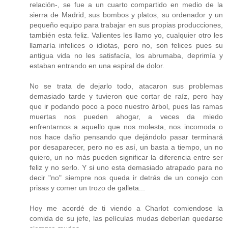
relación-, se fue a un cuarto compartido en medio de la
sierra de Madrid, sus bombos y platos, su ordenador y un
pequeño equipo para trabajar en sus propias producciones,
también esta feliz. Valientes les llamo yo, cualquier otro les
llamaría infelices o idiotas, pero no, son felices pues su
antigua vida no les satisfacía, los abrumaba, deprimía y
estaban entrando en una espiral de dolor.
No se trata de dejarlo todo, atacaron sus problemas
demasiado tarde y tuvieron que cortar de raíz, pero hay
que ir podando poco a poco nuestro árbol, pues las ramas
muertas nos pueden ahogar, a veces da miedo
enfrentarnos a aquello que nos molesta, nos incomoda o
nos hace daño pensando que dejándolo pasar terminará
por desaparecer, pero no es así, un basta a tiempo, un no
quiero, un no más pueden significar la diferencia entre ser
feliz y no serlo. Y si uno esta demasiado atrapado para no
decir "no" siempre nos queda ir detrás de un conejo con
prisas y comer un trozo de galleta...
Hoy me acordé de ti viendo a Charlot comiendose la
comida de su jefe, las películas mudas deberían quedarse