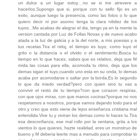
un dulce a un lugar estoy....no se si me atrevere a
hacerlos.Supongo que si, porque con tu sello fijo es un
exito, aunque luego la presencia, como las fotos o lo que
quiero decir ni por asomo tenga la clara nitidez de los
tuyos...Me acabas de alegrar el dia, tengo ya en la mente la
version cantada por Luz de Follas Novas y de nuevo acabo
atada a la luz de galicia y a la del norte, a mis poesias y a
tus recetas.Tira el reloj, el tiempo es tuyo, como tuyo el
grito o la distancia o el olvido o el sentimiento.Busca tu
tiempo en lo que haces, sabes que es relativo, deja que M
mida las cosas para ella, acomoda tu ritmo, deja que los
demas sigan el tuyo,cuando uno esta en su onda, lo demas
acaba por acomodarse o saltar por la borda,Es lo segundo
lo que da miedo verdad?pero con quien sino tu vas a
convivir el resto de tu tiempo?con que corazon respiras,
con que ojos miras, con que manos cocinas?porque no nos
respetamos a nosotros, porque vamos dejando todo para el
otro y creo que esto viene de lejos enseñanza cristiana mal
entendida.Vive tu y viviran los demas como lo haces tu.Tira
esa desconfianza, ese mal rollo por la ventana, grita a los
vientos lo que quieres, hazte realidad, eres un monstruo de
bueno y M deberia leerte mas a menudo para comprobar lo