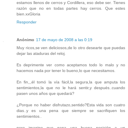
estamos llenos de cerros y Cordillera, eso debe ser. Tienes
razòn que no en todas partes hay cerros. Que estes
bien.xxGloria
Responder
Anónimo
17 de mayo de 2008 a las 0:19
Muy ricos,se ven deliciosos,de lo otro desearte que puedas
dejar las ataduras del reloj.
Es deprimente ver como aceptamos todo lo malo y no
hacemos nada por tener lo bueno,lo que necesitamos.
En fin,,,él tomó la vía fácil,la segura,la que amputa los
sentimientos,la que no le hará sentir,y después..cuando
pasen unos años que quedará?
¿Porque no haber disfrutazo,sentido?Esta vida son cuatro
dias..y es una pena que siempre se sacrifiquen los
sentimientos..
pero imagino que gana una buena posición a un