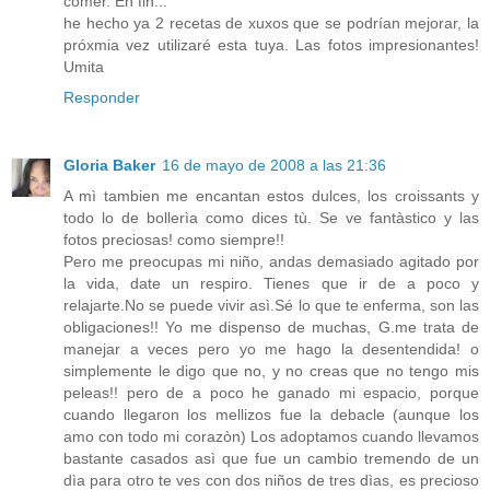
comer. En fin...
he hecho ya 2 recetas de xuxos que se podrían mejorar, la
próxmia vez utilizaré esta tuya. Las fotos impresionantes!
Umita
Responder
Gloria Baker
16 de mayo de 2008 a las 21:36
A mì tambien me encantan estos dulces, los croissants y
todo lo de bollerìa como dices tù. Se ve fantàstico y las
fotos preciosas! como siempre!!
Pero me preocupas mi niño, andas demasiado agitado por
la vida, date un respiro. Tienes que ir de a poco y
relajarte.No se puede vivir asì.Sé lo que te enferma, son las
obligaciones!! Yo me dispenso de muchas, G.me trata de
manejar a veces pero yo me hago la desentendida! o
simplemente le digo que no, y no creas que no tengo mis
peleas!! pero de a poco he ganado mi espacio, porque
cuando llegaron los mellizos fue la debacle (aunque los
amo con todo mi corazòn) Los adoptamos cuando llevamos
bastante casados asì que fue un cambio tremendo de un
dìa para otro te ves con dos niños de tres dìas, es precioso