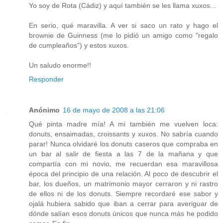
Yo soy de Rota (Cádiz) y aquí también se les llama xuxos...
En serio, qué maravilla. A ver si saco un rato y hago el
brownie de Guinness (me lo pidió un amigo como "regalo
de cumpleaños") y estos xuxos.
Un saludo enorme!!
Responder
Anónimo
16 de mayo de 2008 a las 21:06
Qué pinta madre mía! A mi también me vuelven loca:
donuts, ensaimadas, croissants y xuxos. No sabría cuando
parar! Nunca olvidaré los donuts caseros que compraba en
un bar al salir de fiesta a las 7 de la mañana y que
compartía con mi novio, me recuerdan esa maravillosa
época del principio de una relación. Al poco de descubrir el
bar, los dueños, un matrimonio mayor cerraron y ni rastro
de ellos ni de los donuts. Siempre recordaré ese sabor y
ojalá hubiera sabido que iban a cerrar para averiguar de
dónde salían esos donuts únicos que nunca más he podido