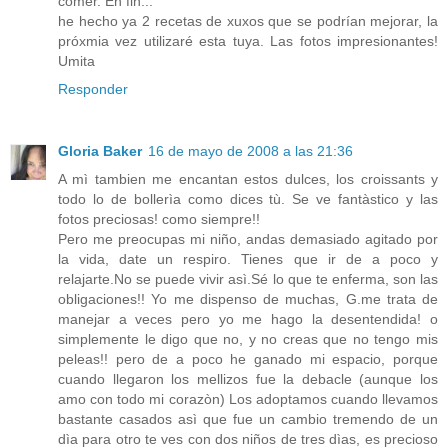
comer. En fin...
he hecho ya 2 recetas de xuxos que se podrían mejorar, la
próxmia vez utilizaré esta tuya. Las fotos impresionantes!
Umita
Responder
Gloria Baker
16 de mayo de 2008 a las 21:36
A mì tambien me encantan estos dulces, los croissants y
todo lo de bollerìa como dices tù. Se ve fantàstico y las
fotos preciosas! como siempre!!
Pero me preocupas mi niño, andas demasiado agitado por
la vida, date un respiro. Tienes que ir de a poco y
relajarte.No se puede vivir asì.Sé lo que te enferma, son las
obligaciones!! Yo me dispenso de muchas, G.me trata de
manejar a veces pero yo me hago la desentendida! o
simplemente le digo que no, y no creas que no tengo mis
peleas!! pero de a poco he ganado mi espacio, porque
cuando llegaron los mellizos fue la debacle (aunque los
amo con todo mi corazòn) Los adoptamos cuando llevamos
bastante casados asì que fue un cambio tremendo de un
dìa para otro te ves con dos niños de tres dìas, es precioso