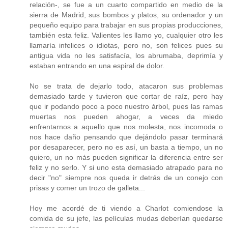
relación-, se fue a un cuarto compartido en medio de la
sierra de Madrid, sus bombos y platos, su ordenador y un
pequeño equipo para trabajar en sus propias producciones,
también esta feliz. Valientes les llamo yo, cualquier otro les
llamaría infelices o idiotas, pero no, son felices pues su
antigua vida no les satisfacía, los abrumaba, deprimía y
estaban entrando en una espiral de dolor.
No se trata de dejarlo todo, atacaron sus problemas
demasiado tarde y tuvieron que cortar de raíz, pero hay
que ir podando poco a poco nuestro árbol, pues las ramas
muertas nos pueden ahogar, a veces da miedo
enfrentarnos a aquello que nos molesta, nos incomoda o
nos hace daño pensando que dejándolo pasar terminará
por desaparecer, pero no es así, un basta a tiempo, un no
quiero, un no más pueden significar la diferencia entre ser
feliz y no serlo. Y si uno esta demasiado atrapado para no
decir "no" siempre nos queda ir detrás de un conejo con
prisas y comer un trozo de galleta...
Hoy me acordé de ti viendo a Charlot comiendose la
comida de su jefe, las películas mudas deberían quedarse