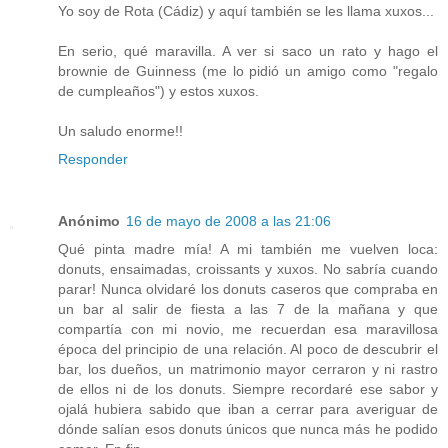
Yo soy de Rota (Cádiz) y aquí también se les llama xuxos...
En serio, qué maravilla. A ver si saco un rato y hago el
brownie de Guinness (me lo pidió un amigo como "regalo
de cumpleaños") y estos xuxos.
Un saludo enorme!!
Responder
Anónimo
16 de mayo de 2008 a las 21:06
Qué pinta madre mía! A mi también me vuelven loca:
donuts, ensaimadas, croissants y xuxos. No sabría cuando
parar! Nunca olvidaré los donuts caseros que compraba en
un bar al salir de fiesta a las 7 de la mañana y que
compartía con mi novio, me recuerdan esa maravillosa
época del principio de una relación. Al poco de descubrir el
bar, los dueños, un matrimonio mayor cerraron y ni rastro
de ellos ni de los donuts. Siempre recordaré ese sabor y
ojalá hubiera sabido que iban a cerrar para averiguar de
dónde salían esos donuts únicos que nunca más he podido