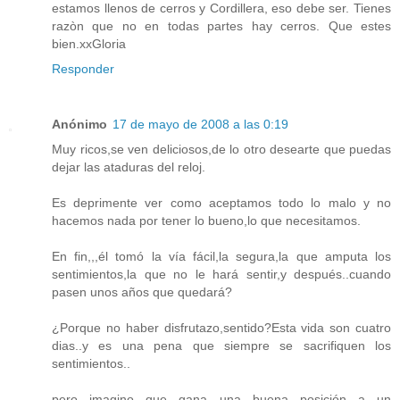
estamos llenos de cerros y Cordillera, eso debe ser. Tienes
razòn que no en todas partes hay cerros. Que estes
bien.xxGloria
Responder
Anónimo
17 de mayo de 2008 a las 0:19
Muy ricos,se ven deliciosos,de lo otro desearte que puedas
dejar las ataduras del reloj.
Es deprimente ver como aceptamos todo lo malo y no
hacemos nada por tener lo bueno,lo que necesitamos.
En fin,,,él tomó la vía fácil,la segura,la que amputa los
sentimientos,la que no le hará sentir,y después..cuando
pasen unos años que quedará?
¿Porque no haber disfrutazo,sentido?Esta vida son cuatro
dias..y es una pena que siempre se sacrifiquen los
sentimientos..
pero imagino que gana una buena posición a un