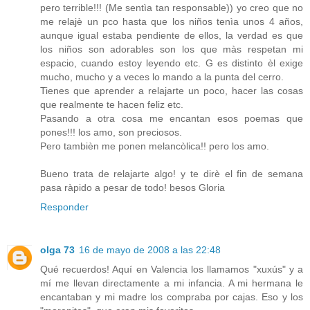
pero terrible!!! (Me sentìa tan responsable)) yo creo que no
me relajè un pco hasta que los niños tenìa unos 4 años,
aunque igual estaba pendiente de ellos, la verdad es que
los niños son adorables son los que màs respetan mi
espacio, cuando estoy leyendo etc. G es distinto èl exige
mucho, mucho y a veces lo mando a la punta del cerro.
Tienes que aprender a relajarte un poco, hacer las cosas
que realmente te hacen feliz etc.
Pasando a otra cosa me encantan esos poemas que
pones!!! los amo, son preciosos.
Pero tambièn me ponen melancòlica!! pero los amo.
Bueno trata de relajarte algo! y te dirè el fin de semana
pasa ràpido a pesar de todo! besos Gloria
Responder
olga 73
16 de mayo de 2008 a las 22:48
Qué recuerdos! Aquí en Valencia los llamamos "xuxús" y a
mí me llevan directamente a mi infancia. A mi hermana le
encantaban y mi madre los compraba por cajas. Eso y los