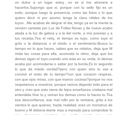
un dulce a un lugar estoy....no se si me atrevere a
hacerlos.Supongo que si, porque con tu sello fijo es un
exito, aunque luego la presencia, como las fotos o lo que
quiero decir ni por asomo tenga la clara nitidez de los
tuyos...Me acabas de alegrar el dia, tengo ya en la mente la
version cantada por Luz de Follas Novas y de nuevo acabo
atada a la luz de galicia y a la del norte, a mis poesias y a
tus recetas.Tira el reloj, el tiempo es tuyo, como tuyo el
grito o la distancia o el olvido o el sentimiento.Busca tu
tiempo en lo que haces, sabes que es relativo, deja que M
mida las cosas para ella, acomoda tu ritmo, deja que los
demas sigan el tuyo,cuando uno esta en su onda, lo demas
acaba por acomodarse o saltar por la borda,Es lo segundo
lo que da miedo verdad?pero con quien sino tu vas a
convivir el resto de tu tiempo?con que corazon respiras,
con que ojos miras, con que manos cocinas?porque no nos
respetamos a nosotros, porque vamos dejando todo para el
otro y creo que esto viene de lejos enseñanza cristiana mal
entendida.Vive tu y viviran los demas como lo haces tu.Tira
esa desconfianza, ese mal rollo por la ventana, grita a los
vientos lo que quieres, hazte realidad, eres un monstruo de
bueno y M deberia leerte mas a menudo para comprobar lo