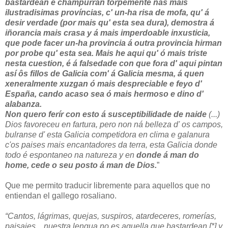
bastardean e champurran torpemente nás mais
ilustradisimas províncias, c' un-ha risa de mofa, qu' á
desir verdade (por mais qu' esta sea dura), demostra á
iñorancia mais crasa y á mais imperdoable inxusticia,
que pode facer un-ha provincia á outra provincia hirman
por probe qu' esta sea. Mais he aqui qu' ó mais triste
nesta cuestion, é á falsedade con que fora d' aqui pintan
así ôs fillos de Galicia com' á Galicia mesma, á quen
xeneralmente xuzgan ó mais despreciable e feyo d'
España, cando acaso sea ó mais hermoso e dino d'
alabanza.
Non quero ferír con esto á susceptibilidade de naide
(...)
Dios favoreceu en fartura, pero non ná belleza d' os campos,
bulranse d' esta Galicia competidora en clima e galanura
c'os paises mais encantadores da terra, esta Galicia donde
todo é espontaneo na natureza y en
donde á man do
home, cede o seu posto á man de Dios.
”
Que me permito traducir libremente para aquellos que no
entiendan el gallego rosaliano.
“Cantos, lágrimas, quejas, suspiros, atardeceres, romerías,
paisajes,...nuestra lengua no es aquella que bastardean [*] y