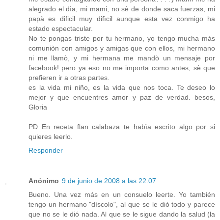
alegrado el dìa, mi mami, no sè de donde saca fuerzas, mi
papà es dificil muy difìcil aunque esta vez conmigo ha
estado espectacular.
No te pongas triste por tu hermano, yo tengo mucha màs
comuniòn con amigos y amigas que con ellos, mi hermano
ni me llamò, y mi hermana me mandò un mensaje por
facebook! pero ya eso no me importa como antes, sè que
prefieren ir a otras partes.
es la vida mi niño, es la vida que nos toca. Te deseo lo
mejor y que encuentres amor y paz de verdad. besos,
Gloria
PD En receta flan calabaza te habìa escrito algo por si
quieres leerlo.
Responder
Anónimo
9 de junio de 2008 a las 22:07
Bueno. Una vez más en un consuelo leerte. Yo también
tengo un hermano "díscolo", al que se le dió todo y parece
que no se le dió nada. Al que se le sigue dando la salud (la