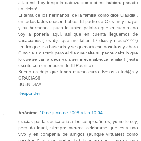
a las mil! hoy tengo la cabeza como si me hubiera pasado
un ciclon!
El tema de los hermanos, de la familia como dice Claudia..
en todos lados cuecen habas. El padre de C es muy mayor
y su hermano... pues la unica palabra que encuentro no
voy a ponerla aqui, asi que en cuenta lleguemos de
vacaciones ( os dije que me faltan 17 dias y medio????)
tendrá que ir a buscarlo y se quedará con nosotros y ahora
C no va a discutir pero el dia que falte su padre calculo que
lo que se van a decir va a ser irreversible.La familia!! ( esta
escrito con entonacion de El Padrino).
Bueno os dejo que tengo mucho curro. Besos a tod@s y
GRACIAS!!!
BUEN DIA!!!
Responder
Anónimo
10 de junio de 2008 a las 10:04
gracias por la dedicatoria a los cumpleañeros, yo no lo soy,
pero da igual, siempre merece celebrarse que esta uno
vivo y en compañia de amigos (aunque virtuales) como
vosotros.Y gracias porlas tartaletas.Se que a veces una