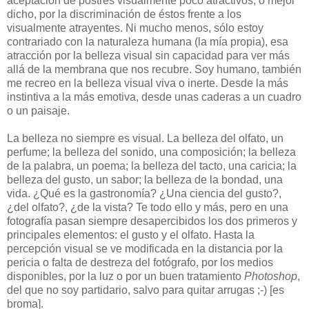
aceptación de postres visualmente poco atractivos, o mejor
dicho, por la discriminación de éstos frente a los
visualmente atrayentes. Ni mucho menos, sólo estoy
contrariado con la naturaleza humana (la mía propia), esa
atracción por la belleza visual sin capacidad para ver más
allá de la membrana que nos recubre. Soy humano, también
me recreo en la belleza visual viva o inerte. Desde la más
instintiva a la más emotiva, desde unas caderas a un cuadro
o un paisaje.
La belleza no siempre es visual. La belleza del olfato, un
perfume; la belleza del sonido, una composición; la belleza
de la palabra, un poema; la belleza del tacto, una caricia; la
belleza del gusto, un sabor; la belleza de la bondad, una
vida. ¿Qué es la gastronomía? ¿Una ciencia del gusto?,
¿del olfato?, ¿de la vista? Te todo ello y más, pero en una
fotografía pasan siempre desapercibidos los dos primeros y
principales elementos: el gusto y el olfato. Hasta la
percepción visual se ve modificada en la distancia por la
pericia o falta de destreza del fotógrafo, por los medios
disponibles, por la luz o por un buen tratamiento
Photoshop
,
del que no soy partidario, salvo para quitar arrugas ;-) [es
broma].