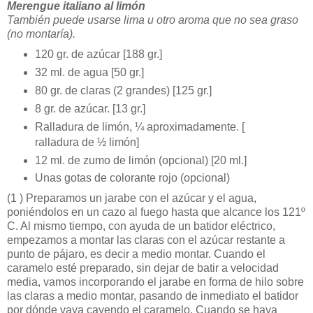
Merengue italiano al limón
También puede usarse lima u otro aroma que no sea graso
(no montaría).
120 gr. de azúcar [188 gr.]
32 ml. de agua [50 gr.]
80 gr. de claras (2 grandes) [125 gr.]
8 gr. de azúcar. [13 gr.]
Ralladura de limón, ¼ aproximadamente. [
ralladura de ½ limón]
12 ml. de zumo de limón (opcional) [20 ml.]
Unas gotas de colorante rojo (opcional)
(1 )
Preparamos un jarabe con el azúcar y el agua,
poniéndolos en un cazo al fuego hasta que alcance los 121º
C. Al mismo tiempo, con ayuda de un batidor eléctrico,
empezamos a montar las claras con el azúcar restante a
punto de pájaro, es decir a medio montar. Cuando el
caramelo esté preparado, sin dejar de batir a velocidad
media, vamos incorporando el jarabe en forma de hilo sobre
las claras a medio montar, pasando de inmediato el batidor
por dónde vaya cayendo el caramelo. Cuando se haya