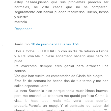
estoy casada,pienso que sus problemas parecen ser
normales, he visto casos que no se comparan,
seguramente con hablar pueden resolverlos. Bueno, besos
y suerte!
marcela
Responder
Anónimo
10 de junio de 2008 a las 9:54
Hola a todos.: FELICIDADES con un dia de retraso a Gloria
y a Paulova.Me hubiese encantado hacerlo ayer pero no
pude.
Paulova:como siempre eres genial para arrancar una
sonrisa.
Veo que han vuelto los comentarios de Gloria.Me alegro.
Este fin de semana he hecho dos de tus tartas y me han
salido espectaculares.
La tarta Sacher la hice porque tenía muchísimos huevos,
pero me encantó.La cobertura me quedó perfecta.Como la
vista lo hace todo, nada más verla todos querían
probarla.Parecía un espejo.Y el contraste de sabor del
chocolate y la mermelada:sorprendentemente bueno.(Te