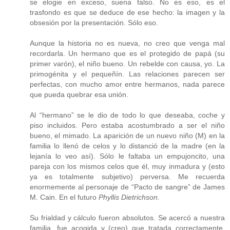
se elogie en exceso, suena falso. No es eso, es el
trasfondo es que se deduce de ese hecho: la imagen y la
obsesión por la presentación. Sólo eso.
Aunque la historia no es nueva, no creo que venga mal
recordarla. Un hermano que es el protegido de papá (su
primer varón), el niño bueno. Un rebelde con causa, yo. La
primogénita y el pequeñín. Las relaciones parecen ser
perfectas, con mucho amor entre hermanos, nada parece
que pueda quebrar esa unión.
Al “hermano” se le dio de todo lo que deseaba, coche y
piso incluidos. Pero estaba acostumbrado a ser el niño
bueno, el mimado. La aparición de un nuevo niño (M) en la
familia lo llenó de celos y lo distanció de la madre (en la
lejanía lo veo así). Sólo le faltaba un empujoncito, una
pareja con los mismos celos que él, muy inmadura y (esto
ya es totalmente subjetivo) perversa. Me recuerda
enormemente al personaje de “Pacto de sangre” de James
M. Cain. En el futuro
Phyllis Dietrichson
.
Su frialdad y cálculo fueron absolutos. Se acercó a nuestra
familia, fue acogida y (creo) que tratada correctamente.