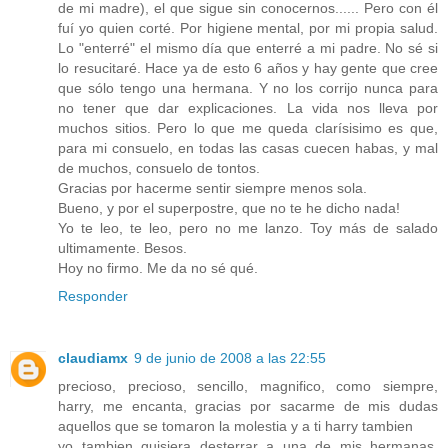
de mi madre), el que sigue sin conocernos...... Pero con él
fuí yo quien corté. Por higiene mental, por mi propia salud.
Lo "enterré" el mismo día que enterré a mi padre. No sé si
lo resucitaré. Hace ya de esto 6 años y hay gente que cree
que sólo tengo una hermana. Y no los corrijo nunca para
no tener que dar explicaciones. La vida nos lleva por
muchos sitios. Pero lo que me queda clarísisimo es que,
para mi consuelo, en todas las casas cuecen habas, y mal
de muchos, consuelo de tontos.
Gracias por hacerme sentir siempre menos sola.
Bueno, y por el superpostre, que no te he dicho nada!
Yo te leo, te leo, pero no me lanzo. Toy más de salado
ultimamente. Besos.
Hoy no firmo. Me da no sé qué.
Responder
claudiamx
9 de junio de 2008 a las 22:55
precioso, precioso, sencillo, magnifico, como siempre,
harry, me encanta, gracias por sacarme de mis dudas
aquellos que se tomaron la molestia y a ti harry tambien
yo tambien quisiera desterrar a una de mis hermanas,