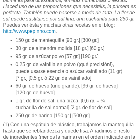
última es para dinosaurios, familias numerosas o fiestas.
Haced uso de las proporciones que necesitéis, la primera es
perfecta. También puede hacerse a modo de tarta. La flor de
sal puede sustituirse por sal fina, una cucharilla para 250 gr.
Puedes ver ésta y muchas otras recetas en el blog:
http://www.pepinho.com
.
150 gr. de mantequilla [90 gr.] [300 gr.]
30 gr. de almendra molida [18 gr.] [60 gr.]
95 gr. de azúcar polvo [57 gr.] [190 gr.]
0,25 gr. de vainilla en polvo (¡qué precisión!),
puede usarse esencia o azúcar vainillado (11 gr)
[7 gr.] [0,5 gr. ó 22 gr. de vainillado]
60 gr. de huevo (uno grande). [36 gr. de huevo]
[120 gr. de huevo]
1 gr. de flor de sal, una pizca. [0,6 gr. = ¾
cucharilla de sal normal] [2 gr. de flor de sal]
250 gr. de harina [150 gr.] [500 gr.]
(1)
Con una espátula de plástico, trabajamos la mantequilla
hasta que se reblandezca y quede lisa. Añadimos el resto
de ingredientes (menos la harina) en el orden indicado en la