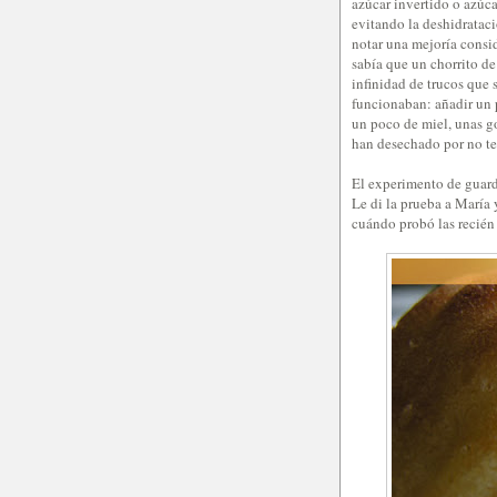
azúcar invertido o azúca
evitando la deshidratac
notar una mejoría consi
sabía que un chorrito de
infinidad de trucos que
funcionaban: añadir un 
un poco de miel, unas go
han desechado por no ten
El experimento de guard
Le di la prueba a María 
cuándo probó las recién 