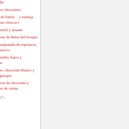
lla
os chocolates
 de limón… y naranja
as clásicas)
ental y sésamo
sse de frutas del bosque
(empanada de espinacas,
 huevo)
endra, higos y
as
so, chocolate blanco y
 güisqui
usse de chocolate y
ux de crema
(7)