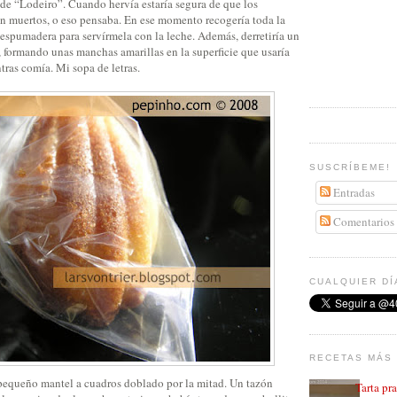
de “Lodeiro”. Cuando hervía estaría segura de que los
n muertos, o eso pensaba. En ese momento recogería toda la
 espumadera para servírmela con la leche. Además, derretiría un
 formando unas manchas amarillas en la superficie que usaría
tras comía. Mi sopa de letras.
SUSCRÍBEME!
Entradas
Comentarios
CUALQUIER DÍ
RECETAS MÁS 
pequeño mantel a cuadros doblado por la mitad. Un tazón
Tarta pr