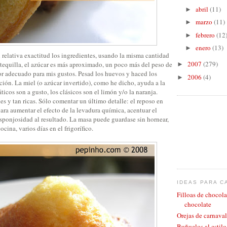
abril
(11)
►
marzo
(11)
►
febrero
(12
►
enero
(13)
►
 relativa exactitud los ingredientes, usando la misma cantidad
2007
(279)
tequilla, el azúcar es más aproximado, un poco más del peso de
►
or adecuado para mis gustos. Pesad los huevos y haced los
2006
(4)
►
ción. La miel (o azúcar invertido), como he dicho, ayuda a la
icos son a gusto, los clásicos son el limón y/o la naranja.
les y tan ricas. Sólo comentar un último detalle: el reposo en
ara aumentar el efecto de la levadura química, acentuar el
ponjosidad al resultado. La masa puede guardase sin hornear,
ocina, varios días en el frigorífico.
IDEAS PARA C
Filloas de chocola
chocolate
Orejas de carnaval
Buñuelos al estil