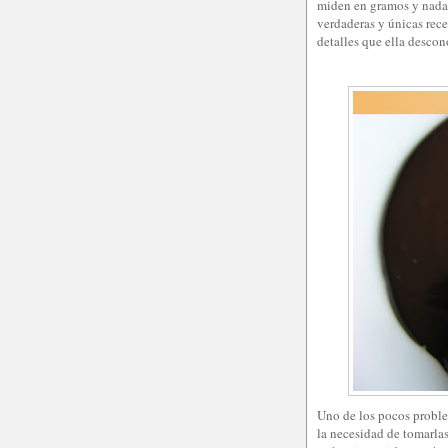
miden en gramos y nada 
verdaderas y únicas rece
detalles que ella descon
Uno de los pocos probl
la necesidad de tomarlas