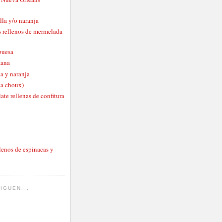
lla y/o naranja
 rellenos de mermelada
buesa
zana
a y naranja
ta choux)
ate rellenas de confitura
lenos de espinacas y
IGUEN...