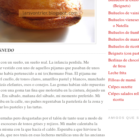
(Beignets)
Buñuelos de vaini
Buñuelos vieneses
o Nutella
Buñuelos de fram
Buñuelos de man
Buñuelos de ricott
SNUDO
Beignets (con pas
Berlinas de chocol
con un sueño, un sueño real. La infancia perdida. Me
de fresa
r vestido con uno de aquellos pijamas que pasaban de unos
Leche frita
ue había pertenecido a mi (ex)hermano Fran. El pijama me
 el cuello, de tonos claros, amarillos pastel y blancos, manchado
Filloas de mamá
izás elefantes, osos o conejos. Las gomas habían sido repuestas
Crêpes suzette
a con una goma tan fina que molestaba en la cintura, dejando un
Crêpes salados rel
l. Era sábado, mañana del sábado, mi momento preferido. Mi
ricotta
 en la calle, sus padres regentaban la pastelería de la zona y
 los pasteles y las tartas.
cerradas pero desgastadas por el talón de tanto usar a modo de
AMIGOS QUE S
escoceses de tonos grises y rojizos. Mi madre calentaba la
la misma con la que hacía el caldo. Esperaba a que hirviese la
ada, que nos traía en esas lecheras metálicas una de las ancianas