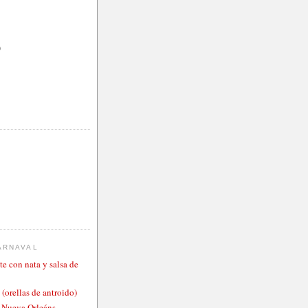
)
ARNAVAL
te con nata y salsa de
 (orellas de antroido)
o Nueva Orleáns