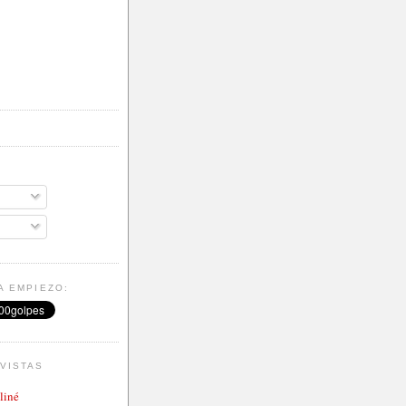
A EMPIEZO:
VISTAS
aliné