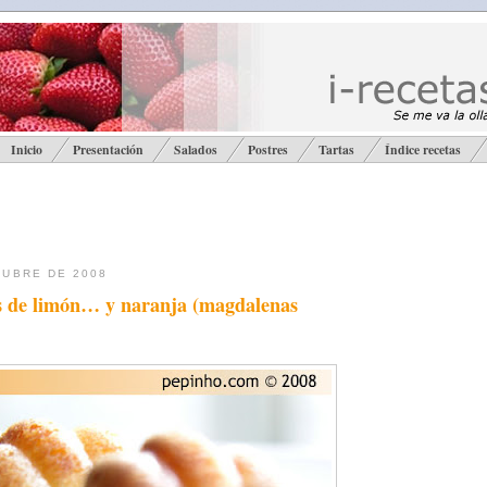
Inicio
Presentación
Salados
Postres
Tartas
Índice recetas
TUBRE DE 2008
 de limón… y naranja (magdalenas