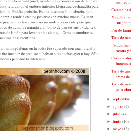
r invertido natural (miel) ayudan a la conservación de la masa,
mantequi
ión y retardando el endurecimiento. Llega una cucharadita para
Caramelos d
derable. Podéis probarlo. Eso lo desconocía mi abuela, pero
 naranja tendría efectos positivos en muchas masas. Existen
Magdalenas
 se practicaban hace años sin un motivo conocido pero que
(magdalen
poco de zumo de naranja a un bollo de pan (es antioxidante),
Pan de Emm
tas de limón para levantar las claras,… Otras costumbres se
Tarta de mou
er una base científica.
Pasqualina 
ar las magdalenas en la bolsa fue superado con una nota alta.
ricotta y
y fue incapaz de precisar si habían sido hechas ayer u hoy. Sólo
Cake de alm
hechas percibió la diferencia.
frambues
Tarta de que
crema de
Tarta de mo
petit-cho
septiembre
►
agosto
(9)
►
julio
(4)
►
junio
(10)
►
mayo
(13)
►