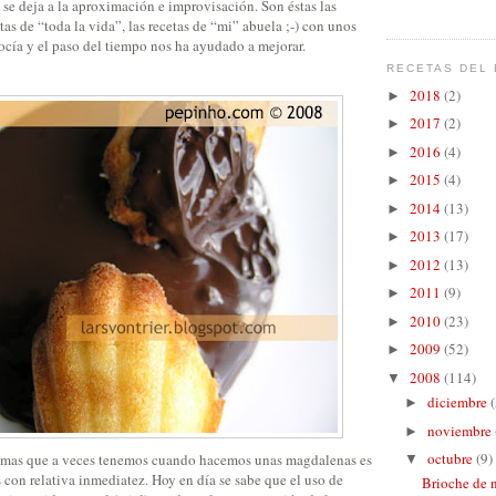
se deja a la aproximación e improvisación. Son éstas las
tas de “toda la vida”, las recetas de “mi” abuela ;-) con unos
ocía y el paso del tiempo nos ha ayudado a mejorar.
RECETAS DEL 
2018
(2)
►
2017
(2)
►
2016
(4)
►
2015
(4)
►
2014
(13)
►
2013
(17)
►
2012
(13)
►
2011
(9)
►
2010
(23)
►
2009
(52)
►
2008
(114)
▼
diciembre
(
►
noviembre
►
octubre
(9)
emas que a veces tenemos cuando hacemos unas magdalenas es
▼
 con relativa inmediatez. Hoy en día se sabe que el uso de
Brioche de n