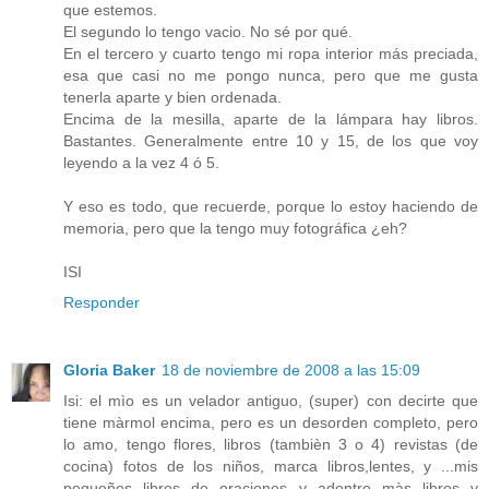
que estemos.
El segundo lo tengo vacio. No sé por qué.
En el tercero y cuarto tengo mi ropa interior más preciada,
esa que casi no me pongo nunca, pero que me gusta
tenerla aparte y bien ordenada.
Encima de la mesilla, aparte de la lámpara hay libros.
Bastantes. Generalmente entre 10 y 15, de los que voy
leyendo a la vez 4 ó 5.
Y eso es todo, que recuerde, porque lo estoy haciendo de
memoria, pero que la tengo muy fotográfica ¿eh?
ISI
Responder
Gloria Baker
18 de noviembre de 2008 a las 15:09
Isi: el mìo es un velador antiguo, (super) con decirte que
tiene màrmol encima, pero es un desorden completo, pero
lo amo, tengo flores, libros (tambièn 3 o 4) revistas (de
cocina) fotos de los niños, marca libros,lentes, y ...mis
pequeños libros de oraciones y adentro màs libros y