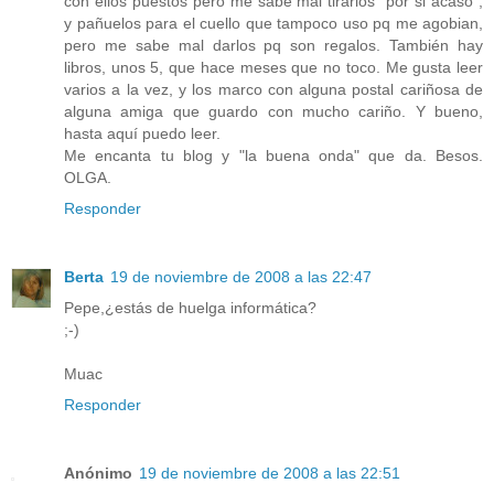
con ellos puestos pero me sabe mal tirarlos "por si acaso",
y pañuelos para el cuello que tampoco uso pq me agobian,
pero me sabe mal darlos pq son regalos. También hay
libros, unos 5, que hace meses que no toco. Me gusta leer
varios a la vez, y los marco con alguna postal cariñosa de
alguna amiga que guardo con mucho cariño. Y bueno,
hasta aquí puedo leer.
Me encanta tu blog y "la buena onda" que da. Besos.
OLGA.
Responder
Berta
19 de noviembre de 2008 a las 22:47
Pepe,¿estás de huelga informática?
;-)
Muac
Responder
Anónimo
19 de noviembre de 2008 a las 22:51