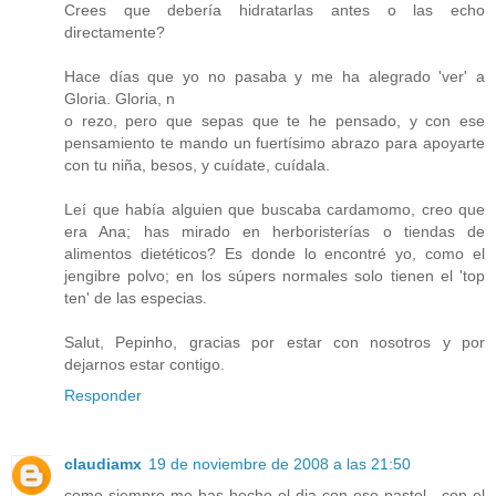
Crees que debería hidratarlas antes o las echo
directamente?
Hace días que yo no pasaba y me ha alegrado 'ver' a
Gloria. Gloria, n
o rezo, pero que sepas que te he pensado, y con ese
pensamiento te mando un fuertísimo abrazo para apoyarte
con tu niña, besos, y cuídate, cuídala.
Leí que había alguien que buscaba cardamomo, creo que
era Ana; has mirado en herboristerías o tiendas de
alimentos dietéticos? Es donde lo encontré yo, como el
jengibre polvo; en los súpers normales solo tienen el 'top
ten' de las especias.
Salut, Pepinho, gracias por estar con nosotros y por
dejarnos estar contigo.
Responder
claudiamx
19 de noviembre de 2008 a las 21:50
como siempre me has hecho el dia con ese pastel , con el