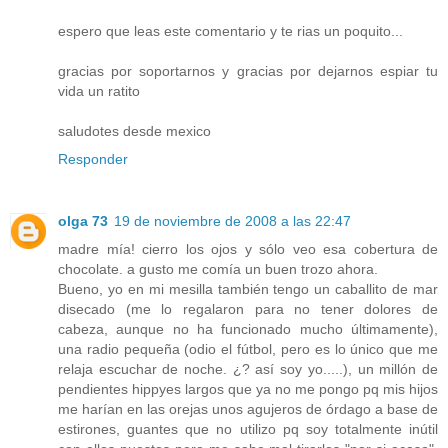
espero que leas este comentario y te rias un poquito...
gracias por soportarnos y gracias por dejarnos espiar tu
vida un ratito
saludotes desde mexico
Responder
olga 73
19 de noviembre de 2008 a las 22:47
madre mía! cierro los ojos y sólo veo esa cobertura de
chocolate. a gusto me comía un buen trozo ahora.
Bueno, yo en mi mesilla también tengo un caballito de mar
disecado (me lo regalaron para no tener dolores de
cabeza, aunque no ha funcionado mucho últimamente),
una radio pequeña (odio el fútbol, pero es lo único que me
relaja escuchar de noche. ¿? así soy yo.....), un millón de
pendientes hippyes largos que ya no me pongo pq mis hijos
me harían en las orejas unos agujeros de órdago a base de
estirones, guantes que no utilizo pq soy totalmente inútil