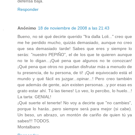
defensa baja.
Responder
Anónimo
18 de noviembre de 2008 a las 21:43
Bueno, no sé qué decirte querido "fra dalla Loli..." creo que
me he perdido mucho, quizás demasiado, aunque no creo
que sea demasiado tarde! Sabes que eres y siempre lo
serás: "nuestro PEPIÑO", el de los que te quieren aunque
no te lo digan...¡Qué pena que algunos no te conozcan!
¡Qué pena que otros no puedan disfrutar más a menudo de
tu presencia, de tu persona, de tí! ¡Qué equivocado está el
mundo y qué fácil es juzgar...opinar...! Pero creo también
que además de gente, aún existen personas...y por esas es
grato estar ahí. Tú las tienes! Lo veo, lo percibo, lo huelo...!
La tarta: GENIAL!
¡Qué suerte el tenerte! No voy a decirte que "no cambies",
porque lo harás...pero siempre será para mejor (si cabe).
Un beso, un abrazo, un montón de cariño de quien tú ya
sabes!!! TODOS.
Montalbano