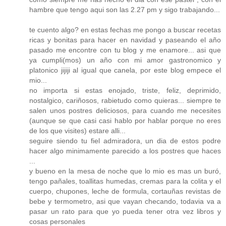
hambre que tengo aqui son las 2.27 pm y sigo trabajando...
te cuento algo? en estas fechas me pongo a buscar recetas
ricas y bonitas para hacer en navidad y paseando el año
pasado me encontre con tu blog y me enamore... asi que
ya cumpli(mos) un año con mi amor gastronomico y
platonico jijiji al igual que canela, por este blog empece el
mio...
no importa si estas enojado, triste, feliz, deprimido,
nostalgico, cariñosos, rabietudo como quieras... siempre te
salen unos postres deliciosos, para cuando me necesites
(aunque se que casi casi hablo por hablar porque no eres
de los que visites) estare alli...
seguire siendo tu fiel admiradora, un dia de estos podre
hacer algo minimamente parecido a los postres que haces
...
y bueno en la mesa de noche que lo mio es mas un buró,
tengo pañales, toallitas humedas, cremas para la colita y el
cuerpo, chupones, leche de formula, cortauñas revistas de
bebe y termometro, asi que vayan checando, todavia va a
pasar un rato para que yo pueda tener otra vez libros y
cosas personales