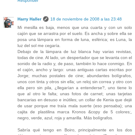
Responder
Harry Haller
18 de noviembre de 2008 a las 23:48
Mi mesilla es baja, menos que una cuarta y con un solo
cajón que se arrastra por el suelo. Es ancha y sobre ella se
posa una lámpara en forma de luna, esférica; es Luna, la
luz del sol me cegaría.
Debajo de la lámpara de luz blanca hay varias revistas,
todas de cine. Al lado, un despertador que se levanta con el
sonido de la radio y, de paso, también lo hace conmigo. En
el cajón, ancho y largo: unas antiguas cartas escritas por
Jorge; muchas postales de cine; abundantes bolígrafos,
unos con tinta y otros sin ella; un reloj sin correa y otro con
ella pero sin pila, ¿llegarían a entenderse?, uno tiene lo
que al otro le falta; unas fotos de carnet; unas tarjetas
bancarias en desuso e inútiles; un collar de Kenia que dejé
de usar porque me traía mala suerte (eso pensaba); una
cajita de plastilina marca Kronos &copy de 5 colores;,
negro, verde, azul, roja y amarilla. Más bolígrafos.
Sabría qué tengo en Boiro, principalmente en los dos