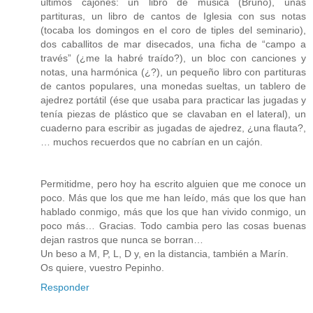
últimos cajones: un libro de música (Bruno), unas
partituras, un libro de cantos de Iglesia con sus notas
(tocaba los domingos en el coro de tiples del seminario),
dos caballitos de mar disecados, una ficha de “campo a
través” (¿me la habré traído?), un bloc con canciones y
notas, una harmónica (¿?), un pequeño libro con partituras
de cantos populares, una monedas sueltas, un tablero de
ajedrez portátil (ése que usaba para practicar las jugadas y
tenía piezas de plástico que se clavaban en el lateral), un
cuaderno para escribir as jugadas de ajedrez, ¿una flauta?,
… muchos recuerdos que no cabrían en un cajón.
Permitidme, pero hoy ha escrito alguien que me conoce un
poco. Más que los que me han leído, más que los que han
hablado conmigo, más que los que han vivido conmigo, un
poco más… Gracias. Todo cambia pero las cosas buenas
dejan rastros que nunca se borran…
Un beso a M, P, L, D y, en la distancia, también a Marín.
Os quiere, vuestro Pepinho.
Responder