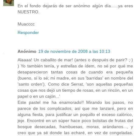
En el fondo dejarás de ser anónimo algún día......ya eres
NUESTRO.
Muacccc
Responder
Anónimo
19 de noviembre de 2008 a las 10:13
Alaaaa! Un caballito de mar! (antes o después de parir? ;·)
) Yo también tenía, y estrellas de ídem, no sé por qué me
desaparecieron tantas cosas de cuando era pequeña
(bueno, sí lo sé; mi madre, en sus 'barridas' en nombre del
'santo orden'). Como dice Serrat, 'son aquellas pequeñas
cosas que nos dejó un tiempo de rosas, en un rincón, en un
papel o en un cajón...'
Este pastel me ha enamorado!! Mirando los pasos, no
parece de los complicados, así que me lanzaré, pero en
alguna fiesta, para justificar un poquillo el exceso calórico,
jeje. Encontré en un súper hace poco bolsitas de frutas del
bosque desecadas, frambuesas, moras, arándanos..., y
creo que ya sé donde las echaré, en vez de congeladas.