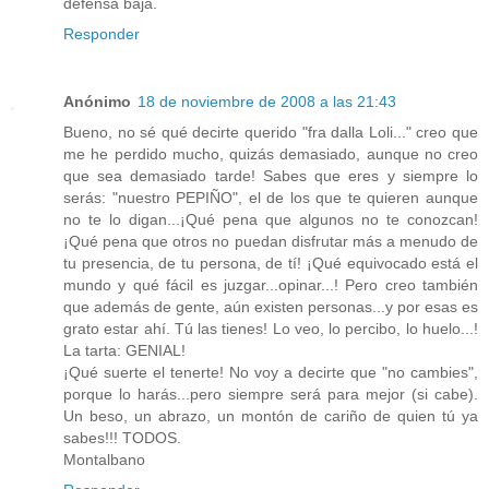
defensa baja.
Responder
Anónimo
18 de noviembre de 2008 a las 21:43
Bueno, no sé qué decirte querido "fra dalla Loli..." creo que
me he perdido mucho, quizás demasiado, aunque no creo
que sea demasiado tarde! Sabes que eres y siempre lo
serás: "nuestro PEPIÑO", el de los que te quieren aunque
no te lo digan...¡Qué pena que algunos no te conozcan!
¡Qué pena que otros no puedan disfrutar más a menudo de
tu presencia, de tu persona, de tí! ¡Qué equivocado está el
mundo y qué fácil es juzgar...opinar...! Pero creo también
que además de gente, aún existen personas...y por esas es
grato estar ahí. Tú las tienes! Lo veo, lo percibo, lo huelo...!
La tarta: GENIAL!
¡Qué suerte el tenerte! No voy a decirte que "no cambies",
porque lo harás...pero siempre será para mejor (si cabe).
Un beso, un abrazo, un montón de cariño de quien tú ya
sabes!!! TODOS.
Montalbano