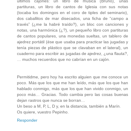
últimos cajones: un libro de música (Bruno), unas
partituras, un libro de cantos de Iglesia con sus notas
(tocaba los domingos en el coro de tiples del seminario),
dos caballitos de mar disecados, una ficha de “campo a
través” (¿me la habré traído?), un bloc con canciones y
notas, una harmónica (¿?), un pequeño libro con partituras
de cantos populares, una monedas sueltas, un tablero de
ajedrez portátil (ése que usaba para practicar las jugadas y
tenía piezas de plástico que se clavaban en el lateral), un
cuaderno para escribir as jugadas de ajedrez, ¿una flauta?,
… muchos recuerdos que no cabrían en un cajón.
Permitidme, pero hoy ha escrito alguien que me conoce un
poco. Más que los que me han leído, más que los que han
hablado conmigo, más que los que han vivido conmigo, un
poco más… Gracias. Todo cambia pero las cosas buenas
dejan rastros que nunca se borran…
Un beso a M, P, L, D y, en la distancia, también a Marín.
Os quiere, vuestro Pepinho.
Responder