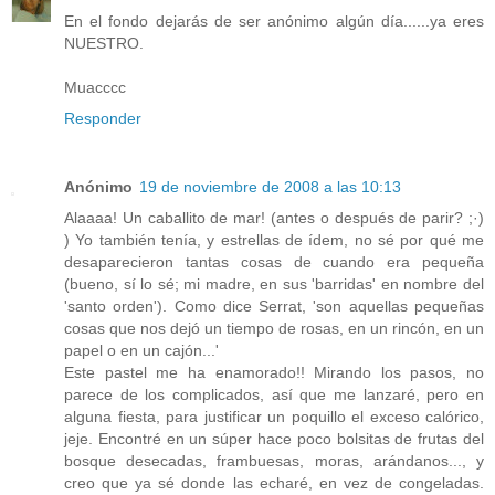
En el fondo dejarás de ser anónimo algún día......ya eres
NUESTRO.
Muacccc
Responder
Anónimo
19 de noviembre de 2008 a las 10:13
Alaaaa! Un caballito de mar! (antes o después de parir? ;·)
) Yo también tenía, y estrellas de ídem, no sé por qué me
desaparecieron tantas cosas de cuando era pequeña
(bueno, sí lo sé; mi madre, en sus 'barridas' en nombre del
'santo orden'). Como dice Serrat, 'son aquellas pequeñas
cosas que nos dejó un tiempo de rosas, en un rincón, en un
papel o en un cajón...'
Este pastel me ha enamorado!! Mirando los pasos, no
parece de los complicados, así que me lanzaré, pero en
alguna fiesta, para justificar un poquillo el exceso calórico,
jeje. Encontré en un súper hace poco bolsitas de frutas del
bosque desecadas, frambuesas, moras, arándanos..., y
creo que ya sé donde las echaré, en vez de congeladas.