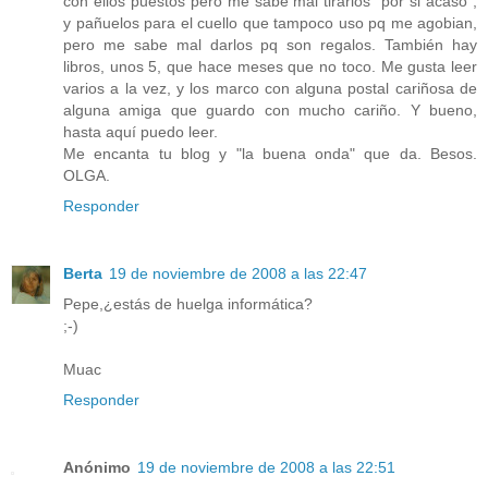
con ellos puestos pero me sabe mal tirarlos "por si acaso",
y pañuelos para el cuello que tampoco uso pq me agobian,
pero me sabe mal darlos pq son regalos. También hay
libros, unos 5, que hace meses que no toco. Me gusta leer
varios a la vez, y los marco con alguna postal cariñosa de
alguna amiga que guardo con mucho cariño. Y bueno,
hasta aquí puedo leer.
Me encanta tu blog y "la buena onda" que da. Besos.
OLGA.
Responder
Berta
19 de noviembre de 2008 a las 22:47
Pepe,¿estás de huelga informática?
;-)
Muac
Responder
Anónimo
19 de noviembre de 2008 a las 22:51