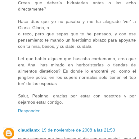
Crees que debería hidratarlas antes o las echo
directamente?
Hace días que yo no pasaba y me ha alegrado 'ver' a
Gloria. Gloria, n
o rezo, pero que sepas que te he pensado, y con ese
pensamiento te mando un fuertísimo abrazo para apoyarte
con tu niña, besos, y cuídate, cuídala.
Leí que había alguien que buscaba cardamomo, creo que
era Ana; has mirado en herboristerías o tiendas de
alimentos dietéticos? Es donde lo encontré yo, como el
jengibre polvo; en los súpers normales solo tienen el 'top
ten' de las especias.
Salut, Pepinho, gracias por estar con nosotros y por
dejarnos estar contigo.
Responder
claudiamx
19 de noviembre de 2008 a las 21:50
como siempre me has hecho el dia con ese pastel , con el