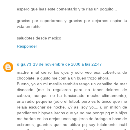
espero que leas este comentario y te rias un poquito...
gracias por soportarnos y gracias por dejarnos espiar tu
vida un ratito
saludotes desde mexico
Responder
olga 73
19 de noviembre de 2008 a las 22:47
madre mía! cierro los ojos y sólo veo esa cobertura de
chocolate. a gusto me comía un buen trozo ahora.
Bueno, yo en mi mesilla también tengo un caballito de mar
disecado (me lo regalaron para no tener dolores de
cabeza, aunque no ha funcionado mucho últimamente),
una radio pequeña (odio el fútbol, pero es lo único que me
relaja escuchar de noche. ¿? así soy yo.....), un millón de
pendientes hippyes largos que ya no me pongo pq mis hijos
me harían en las orejas unos agujeros de órdago a base de
estirones, guantes que no utilizo pq soy totalmente inútil