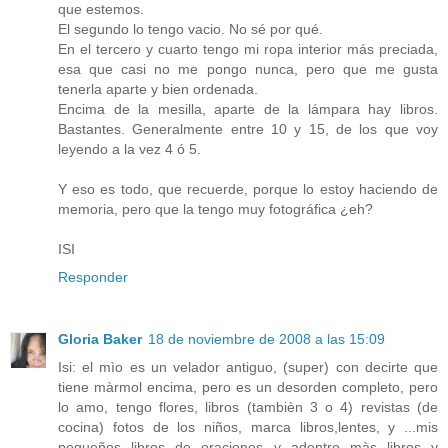
que estemos.
El segundo lo tengo vacio. No sé por qué.
En el tercero y cuarto tengo mi ropa interior más preciada,
esa que casi no me pongo nunca, pero que me gusta
tenerla aparte y bien ordenada.
Encima de la mesilla, aparte de la lámpara hay libros.
Bastantes. Generalmente entre 10 y 15, de los que voy
leyendo a la vez 4 ó 5.
Y eso es todo, que recuerde, porque lo estoy haciendo de
memoria, pero que la tengo muy fotográfica ¿eh?
ISI
Responder
Gloria Baker
18 de noviembre de 2008 a las 15:09
Isi: el mìo es un velador antiguo, (super) con decirte que
tiene màrmol encima, pero es un desorden completo, pero
lo amo, tengo flores, libros (tambièn 3 o 4) revistas (de
cocina) fotos de los niños, marca libros,lentes, y ...mis
pequeños libros de oraciones y adentro màs libros y