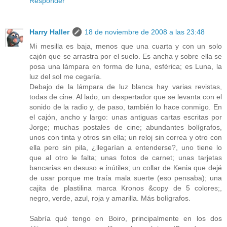
Responder
Harry Haller
18 de noviembre de 2008 a las 23:48
Mi mesilla es baja, menos que una cuarta y con un solo
cajón que se arrastra por el suelo. Es ancha y sobre ella se
posa una lámpara en forma de luna, esférica; es Luna, la
luz del sol me cegaría.
Debajo de la lámpara de luz blanca hay varias revistas,
todas de cine. Al lado, un despertador que se levanta con el
sonido de la radio y, de paso, también lo hace conmigo. En
el cajón, ancho y largo: unas antiguas cartas escritas por
Jorge; muchas postales de cine; abundantes bolígrafos,
unos con tinta y otros sin ella; un reloj sin correa y otro con
ella pero sin pila, ¿llegarían a entenderse?, uno tiene lo
que al otro le falta; unas fotos de carnet; unas tarjetas
bancarias en desuso e inútiles; un collar de Kenia que dejé
de usar porque me traía mala suerte (eso pensaba); una
cajita de plastilina marca Kronos &copy de 5 colores;,
negro, verde, azul, roja y amarilla. Más bolígrafos.
Sabría qué tengo en Boiro, principalmente en los dos