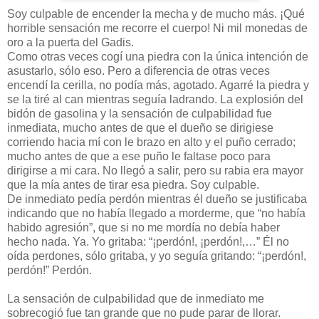
Soy culpable de encender la mecha y de mucho más. ¡Qué
horrible sensación me recorre el cuerpo! Ni mil monedas de
oro a la puerta del Gadis.
Como otras veces cogí una piedra con la única intención de
asustarlo, sólo eso. Pero a diferencia de otras veces
encendí la cerilla, no podía más, agotado. Agarré la piedra y
se la tiré al can mientras seguía ladrando. La explosión del
bidón de gasolina y la sensación de culpabilidad fue
inmediata, mucho antes de que el dueño se dirigiese
corriendo hacia mí con le brazo en alto y el puño cerrado;
mucho antes de que a ese puño le faltase poco para
dirigirse a mi cara. No llegó a salir, pero su rabia era mayor
que la mía antes de tirar esa piedra. Soy culpable.
De inmediato pedía perdón mientras él dueño se justificaba
indicando que no había llegado a morderme, que “no había
habido agresión”, que si no me mordía no debía haber
hecho nada. Ya. Yo gritaba: “¡perdón!, ¡perdón!,…” Él no
oída perdones, sólo gritaba, y yo seguía gritando: “¡perdón!,
perdón!” Perdón.
La sensación de culpabilidad que de inmediato me
sobrecogió fue tan grande que no pude parar de llorar.