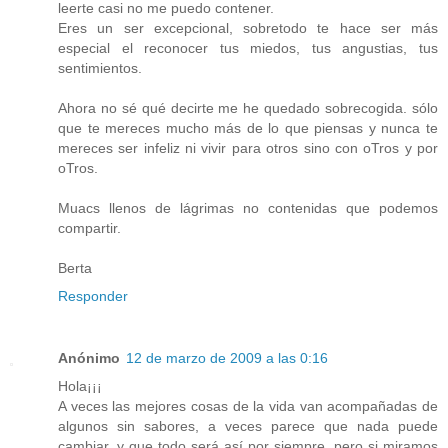
leerte casi no me puedo contener.
Eres un ser excepcional, sobretodo te hace ser más
especial el reconocer tus miedos, tus angustias, tus
sentimientos.
Ahora no sé qué decirte me he quedado sobrecogida. sólo
que te mereces mucho más de lo que piensas y nunca te
mereces ser infeliz ni vivir para otros sino con oTros y por
oTros.
Muacs llenos de lágrimas no contenidas que podemos
compartir.
Berta
Responder
Anónimo
12 de marzo de 2009 a las 0:16
Hola¡¡¡
A veces las mejores cosas de la vida van acompañadas de
algunos sin sabores, a veces parece que nada puede
cambiar, y que todo será así por siempre, pero si miramos