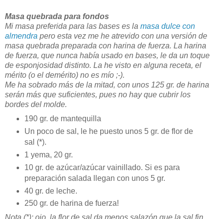
Masa quebrada para fondos
Mi masa preferida para las bases es la
masa dulce con
almendra
pero esta vez me he atrevido con una versión de
masa quebrada preparada con harina de fuerza. La harina
de fuerza, que nunca había usado en bases, le da un toque
de esponjosidad distinto. La he visto en alguna receta, el
mérito (o el demérito) no es mío ;-).
Me ha sobrado más de la mitad, con unos 125 gr. de harina
serán más que suficientes, pues no hay que cubrir los
bordes del molde.
190 gr. de mantequilla
Un poco de sal, le he puesto unos 5 gr. de flor de
sal (*).
1 yema, 20 gr.
10 gr. de azúcar/azúcar vainillado. Si es para
preparación salada llegan con unos 5 gr.
40 gr. de leche.
250 gr. de harina de fuerza!
Nota (*): ojo, la flor de sal da menos salazón que la sal fin.,