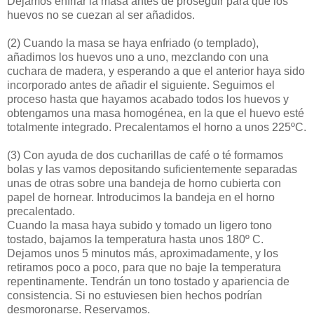
Dejamos enfriar la masa antes de proseguir para que los
huevos no se cuezan al ser añadidos.
(2)
Cuando la masa se haya enfriado (o templado),
añadimos los huevos uno a uno, mezclando con una
cuchara de madera, y esperando a que el anterior haya sido
incorporado antes de añadir el siguiente. Seguimos el
proceso hasta que hayamos acabado todos los huevos y
obtengamos una masa homogénea, en la que el huevo esté
totalmente integrado. Precalentamos el horno a unos 225ºC.
(3)
Con ayuda de dos cucharillas de café o té formamos
bolas y las vamos depositando suficientemente separadas
unas de otras sobre una bandeja de horno cubierta con
papel de hornear. Introducimos la bandeja en el horno
precalentado.
Cuando la masa haya subido y tomado un ligero tono
tostado, bajamos la temperatura hasta unos 180º C.
Dejamos unos 5 minutos más, aproximadamente, y los
retiramos poco a poco, para que no baje la temperatura
repentinamente. Tendrán un tono tostado y apariencia de
consistencia. Si no estuviesen bien hechos podrían
desmoronarse. Reservamos.