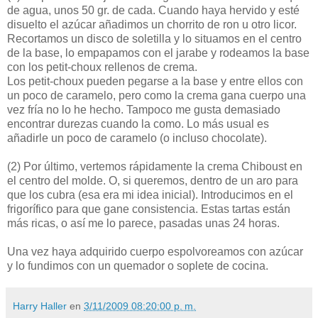
de agua, unos 50 gr. de cada. Cuando haya hervido y esté
disuelto el azúcar añadimos un chorrito de ron u otro licor.
Recortamos un disco de soletilla y lo situamos en el centro
de la base, lo empapamos con el jarabe y rodeamos la base
con los petit-choux rellenos de crema.
Los petit-choux pueden pegarse a la base y entre ellos con
un poco de caramelo, pero como la crema gana cuerpo una
vez fría no lo he hecho. Tampoco me gusta demasiado
encontrar durezas cuando la como. Lo más usual es
añadirle un poco de caramelo (o incluso chocolate).
(2)
Por último, vertemos rápidamente la crema Chiboust en
el centro del molde. O, si queremos, dentro de un aro para
que los cubra (esa era mi idea inicial). Introducimos en el
frigorífico para que gane consistencia. Estas tartas están
más ricas, o así me lo parece, pasadas unas 24 horas.
Una vez haya adquirido cuerpo espolvoreamos con azúcar
y lo fundimos con un quemador o soplete de cocina.
Harry Haller
en
3/11/2009 08:20:00 p. m.