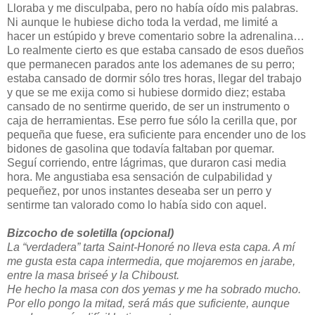
Lloraba y me disculpaba, pero no había oído mis palabras.
Ni aunque le hubiese dicho toda la verdad, me limité a
hacer un estúpido y breve comentario sobre la adrenalina…
Lo realmente cierto es que estaba cansado de esos dueños
que permanecen parados ante los ademanes de su perro;
estaba cansado de dormir sólo tres horas, llegar del trabajo
y que se me exija como si hubiese dormido diez; estaba
cansado de no sentirme querido, de ser un instrumento o
caja de herramientas. Ese perro fue sólo la cerilla que, por
pequeña que fuese, era suficiente para encender uno de los
bidones de gasolina que todavía faltaban por quemar.
Seguí corriendo, entre lágrimas, que duraron casi media
hora. Me angustiaba esa sensación de culpabilidad y
pequeñez, por unos instantes deseaba ser un perro y
sentirme tan valorado como lo había sido con aquel.
Bizcocho de soletilla (opcional)
La “verdadera” tarta Saint-Honoré no lleva esta capa. A mí
me gusta esta capa intermedia, que mojaremos en jarabe,
entre la masa briseé y la Chiboust.
He hecho la masa con dos yemas y me ha sobrado mucho.
Por ello pongo la mitad, será más que suficiente, aunque