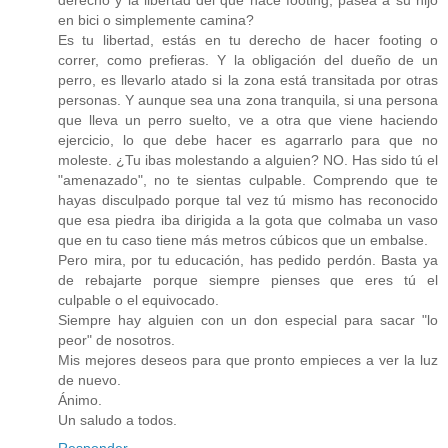
derecho y la libertad del que hace footing, pasea a su hijo
en bici o simplemente camina?
Es tu libertad, estás en tu derecho de hacer footing o
correr, como prefieras. Y la obligación del dueño de un
perro, es llevarlo atado si la zona está transitada por otras
personas. Y aunque sea una zona tranquila, si una persona
que lleva un perro suelto, ve a otra que viene haciendo
ejercicio, lo que debe hacer es agarrarlo para que no
moleste. ¿Tu ibas molestando a alguien? NO. Has sido tú el
"amenazado", no te sientas culpable. Comprendo que te
hayas disculpado porque tal vez tú mismo has reconocido
que esa piedra iba dirigida a la gota que colmaba un vaso
que en tu caso tiene más metros cúbicos que un embalse.
Pero mira, por tu educación, has pedido perdón. Basta ya
de rebajarte porque siempre pienses que eres tú el
culpable o el equivocado.
Siempre hay alguien con un don especial para sacar "lo
peor" de nosotros.
Mis mejores deseos para que pronto empieces a ver la luz
de nuevo.
Ánimo.
Un saludo a todos.