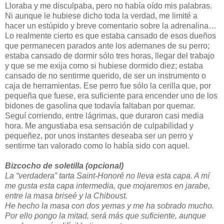
Lloraba y me disculpaba, pero no había oído mis palabras.
Ni aunque le hubiese dicho toda la verdad, me limité a
hacer un estúpido y breve comentario sobre la adrenalina…
Lo realmente cierto es que estaba cansado de esos dueños
que permanecen parados ante los ademanes de su perro;
estaba cansado de dormir sólo tres horas, llegar del trabajo
y que se me exija como si hubiese dormido diez; estaba
cansado de no sentirme querido, de ser un instrumento o
caja de herramientas. Ese perro fue sólo la cerilla que, por
pequeña que fuese, era suficiente para encender uno de los
bidones de gasolina que todavía faltaban por quemar.
Seguí corriendo, entre lágrimas, que duraron casi media
hora. Me angustiaba esa sensación de culpabilidad y
pequeñez, por unos instantes deseaba ser un perro y
sentirme tan valorado como lo había sido con aquel.
Bizcocho de soletilla (opcional)
La “verdadera” tarta Saint-Honoré no lleva esta capa. A mí
me gusta esta capa intermedia, que mojaremos en jarabe,
entre la masa briseé y la Chiboust.
He hecho la masa con dos yemas y me ha sobrado mucho.
Por ello pongo la mitad, será más que suficiente, aunque