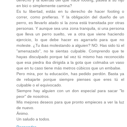
derecho y la libertad del que hace footing, pasea a su hijo
en bici o simplemente camina?
Es tu libertad, estás en tu derecho de hacer footing o
correr, como prefieras. Y la obligación del dueño de un
perro, es llevarlo atado si la zona está transitada por otras
personas. Y aunque sea una zona tranquila, si una persona
que lleva un perro suelto, ve a otra que viene haciendo
ejercicio, lo que debe hacer es agarrarlo para que no
moleste. ¿Tu ibas molestando a alguien? NO. Has sido tú el
"amenazado", no te sientas culpable. Comprendo que te
hayas disculpado porque tal vez tú mismo has reconocido
que esa piedra iba dirigida a la gota que colmaba un vaso
que en tu caso tiene más metros cúbicos que un embalse.
Pero mira, por tu educación, has pedido perdón. Basta ya
de rebajarte porque siempre pienses que eres tú el
culpable o el equivocado.
Siempre hay alguien con un don especial para sacar "lo
peor" de nosotros.
Mis mejores deseos para que pronto empieces a ver la luz
de nuevo.
Ánimo.
Un saludo a todos.