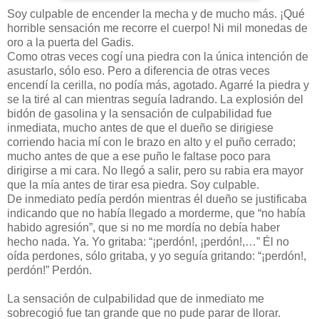
Soy culpable de encender la mecha y de mucho más. ¡Qué
horrible sensación me recorre el cuerpo! Ni mil monedas de
oro a la puerta del Gadis.
Como otras veces cogí una piedra con la única intención de
asustarlo, sólo eso. Pero a diferencia de otras veces
encendí la cerilla, no podía más, agotado. Agarré la piedra y
se la tiré al can mientras seguía ladrando. La explosión del
bidón de gasolina y la sensación de culpabilidad fue
inmediata, mucho antes de que el dueño se dirigiese
corriendo hacia mí con le brazo en alto y el puño cerrado;
mucho antes de que a ese puño le faltase poco para
dirigirse a mi cara. No llegó a salir, pero su rabia era mayor
que la mía antes de tirar esa piedra. Soy culpable.
De inmediato pedía perdón mientras él dueño se justificaba
indicando que no había llegado a morderme, que “no había
habido agresión”, que si no me mordía no debía haber
hecho nada. Ya. Yo gritaba: “¡perdón!, ¡perdón!,…” Él no
oída perdones, sólo gritaba, y yo seguía gritando: “¡perdón!,
perdón!” Perdón.
La sensación de culpabilidad que de inmediato me
sobrecogió fue tan grande que no pude parar de llorar.