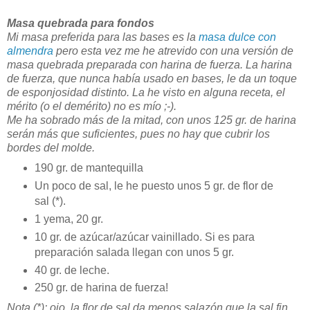
Masa quebrada para fondos
Mi masa preferida para las bases es la
masa dulce con
almendra
pero esta vez me he atrevido con una versión de
masa quebrada preparada con harina de fuerza. La harina
de fuerza, que nunca había usado en bases, le da un toque
de esponjosidad distinto. La he visto en alguna receta, el
mérito (o el demérito) no es mío ;-).
Me ha sobrado más de la mitad, con unos 125 gr. de harina
serán más que suficientes, pues no hay que cubrir los
bordes del molde.
190 gr. de mantequilla
Un poco de sal, le he puesto unos 5 gr. de flor de
sal (*).
1 yema, 20 gr.
10 gr. de azúcar/azúcar vainillado. Si es para
preparación salada llegan con unos 5 gr.
40 gr. de leche.
250 gr. de harina de fuerza!
Nota (*): ojo, la flor de sal da menos salazón que la sal fin.,