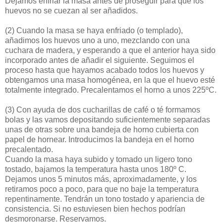
Dejamos enfriar la masa antes de proseguir para que los
huevos no se cuezan al ser añadidos.
(2)
Cuando la masa se haya enfriado (o templado),
añadimos los huevos uno a uno, mezclando con una
cuchara de madera, y esperando a que el anterior haya sido
incorporado antes de añadir el siguiente. Seguimos el
proceso hasta que hayamos acabado todos los huevos y
obtengamos una masa homogénea, en la que el huevo esté
totalmente integrado. Precalentamos el horno a unos 225ºC.
(3)
Con ayuda de dos cucharillas de café o té formamos
bolas y las vamos depositando suficientemente separadas
unas de otras sobre una bandeja de horno cubierta con
papel de hornear. Introducimos la bandeja en el horno
precalentado.
Cuando la masa haya subido y tomado un ligero tono
tostado, bajamos la temperatura hasta unos 180º C.
Dejamos unos 5 minutos más, aproximadamente, y los
retiramos poco a poco, para que no baje la temperatura
repentinamente. Tendrán un tono tostado y apariencia de
consistencia. Si no estuviesen bien hechos podrían
desmoronarse. Reservamos.