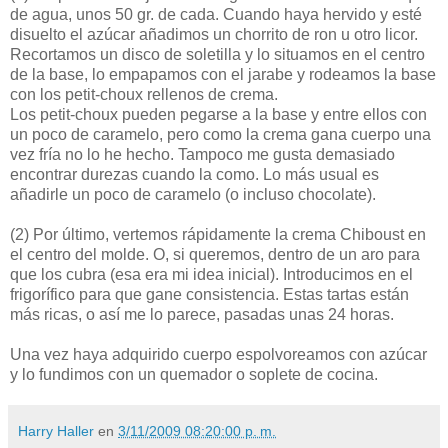
de agua, unos 50 gr. de cada. Cuando haya hervido y esté
disuelto el azúcar añadimos un chorrito de ron u otro licor.
Recortamos un disco de soletilla y lo situamos en el centro
de la base, lo empapamos con el jarabe y rodeamos la base
con los petit-choux rellenos de crema.
Los petit-choux pueden pegarse a la base y entre ellos con
un poco de caramelo, pero como la crema gana cuerpo una
vez fría no lo he hecho. Tampoco me gusta demasiado
encontrar durezas cuando la como. Lo más usual es
añadirle un poco de caramelo (o incluso chocolate).
(2)
Por último, vertemos rápidamente la crema Chiboust en
el centro del molde. O, si queremos, dentro de un aro para
que los cubra (esa era mi idea inicial). Introducimos en el
frigorífico para que gane consistencia. Estas tartas están
más ricas, o así me lo parece, pasadas unas 24 horas.
Una vez haya adquirido cuerpo espolvoreamos con azúcar
y lo fundimos con un quemador o soplete de cocina.
Harry Haller
en
3/11/2009 08:20:00 p. m.