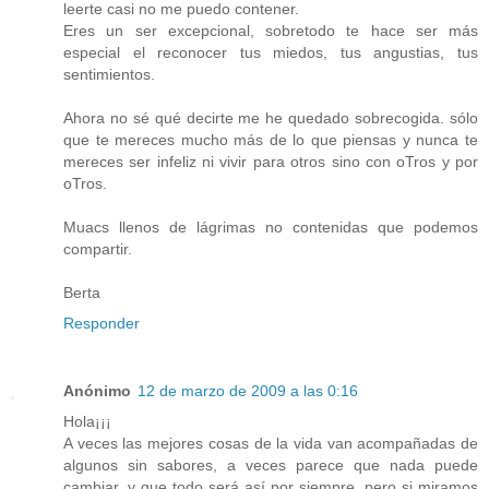
leerte casi no me puedo contener.
Eres un ser excepcional, sobretodo te hace ser más
especial el reconocer tus miedos, tus angustias, tus
sentimientos.
Ahora no sé qué decirte me he quedado sobrecogida. sólo
que te mereces mucho más de lo que piensas y nunca te
mereces ser infeliz ni vivir para otros sino con oTros y por
oTros.
Muacs llenos de lágrimas no contenidas que podemos
compartir.
Berta
Responder
Anónimo
12 de marzo de 2009 a las 0:16
Hola¡¡¡
A veces las mejores cosas de la vida van acompañadas de
algunos sin sabores, a veces parece que nada puede
cambiar, y que todo será así por siempre, pero si miramos