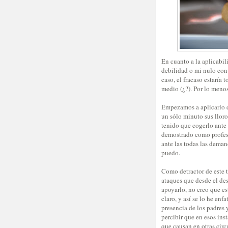
En cuanto a la aplicabi
debilidad o mi nulo con
caso, el fracaso estaría
medio (¿?). Por lo meno
Empezamos a aplicarlo d
un sólo minuto sus lloro
tenido que cogerlo ante 
demostrado como profes
ante las todas las deman
puedo.
Como detractor de este 
ataques que desde el de
apoyarlo, no creo que e
claro, y así se lo he enf
presencia de los padres
percibir que en esos ins
que causan en otras cir