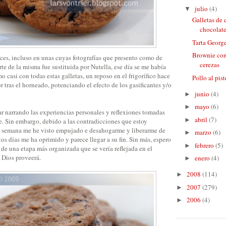
julio
(4)
▼
Galletas de
chocolate
Tarta Georg
Brownie con
es, incluso en unas cuyas fotografías que presento como de
cerezas
te de la misma fue sustituida por Nutella, ese día se me había
 casi con todas estas galletas, un reposo en el frigorífico hace
Pollo al pis
tras el horneado, potenciando el efecto de los gasificantes y/o
junio
(4)
►
mayo
(6)
►
r narrando las experiencias personales y reflexiones tomadas
abril
(7)
►
je. Sin embargo, debido a las contradicciones que estoy
a semana me he visto empujado e desahogarme y liberarme de
marzo
(6)
►
os días me ha oprimido y parece llegar a su fin. Sin más, espero
febrero
(5)
►
o de una etapa más organizada que se vería reflejada en el
 Dios proveerá.
enero
(4)
►
2008
(114)
►
2007
(279)
►
2006
(4)
►