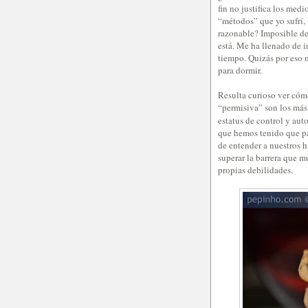
fin no justifica los med
“métodos” que yo sufrí, 
razonable? Imposible de
está. Me ha llenado de 
tiempo. Quizás por eso 
para dormir.
Resulta curioso ver có
“permisiva” son los más
estatus de control y aut
que hemos tenido que pa
de entender a nuestros h
superar la barrera que 
propias debilidades.