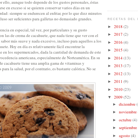
or ello, aunque todo depende de los gustos personales, éstas
se en exceso si se quieren conservar varios días en un
rdad: siempre se endurecen al enfriar, por lo que diez minutos
uso ser suficientes para galletas no demasiado grandes.
RECETAS DEL 
2018
(2)
►
ncia en especial, tal vez, por particulares y su gusto
2017
(2)
►
on las de crema de cacahuete, que nada tiene que ver con el
 sabor más suave y nada excesivo, incluso para aquellos a los
2016
(4)
►
huete. Hoy en día es relativamente fácil encontrar la
2015
(4)
►
e en los supermercados, dada la cantidad de demanda de este
rocedencia americana, especialmente de Norteamérica. En su
2014
(13)
►
a de cacahuete tiene una amplia gama de vitaminas y
2013
(17)
►
para la salud, por el contrario, es bastante calórica. No se
2012
(13)
►
2011
(9)
►
2010
(23)
►
2009
(52)
▼
diciembre
(
►
noviembre
►
octubre
(4)
►
septiembre
►
agosto
(4)
►