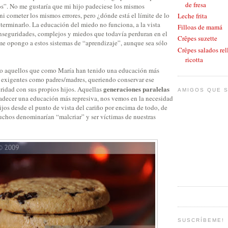
de fresa
ios”. No me gustaría que mi hijo padeciese los mismos
ni cometer los mismos errores, pero ¿dónde está el límite de lo
Leche frita
terminarlo. La educación del miedo no funciona, a la vista
Filloas de mamá
inseguridades, complejos y miedos que todavía perduran en el
Crêpes suzette
me opongo a estos sistemas de “aprendizaje”, aunque sea sólo
Crêpes salados rel
ricotta
mo aquellos que como María han tenido una educación más
 exigentes como padres/madres, queriendo conservar ese
generaciones paralelas
oridad con sus propios hijos. Aquellas
AMIGOS QUE S
decer una educación más represiva, nos vemos en la necesidad
ijos desde el punto de vista del cariño por encima de todo, de
muchos denominarían “malcriar” y ser víctimas de nuestras
SUSCRÍBEME!