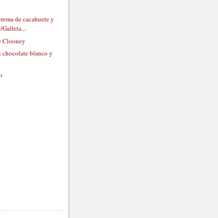
 crema de cacahuete y
/Galleta...
e Clooney
 chocolate blanco y
to