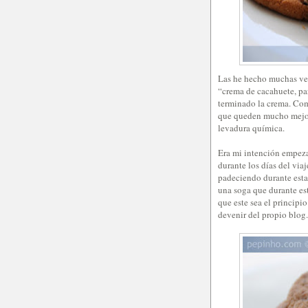
Las he hecho muchas vec
“crema de cacahuete, par
terminado la crema. Como
que queden mucho mejor 
levadura química.
Era mi intención empeza
durante los días del via
padeciendo durante est
una soga que durante est
que este sea el principi
devenir del propio blog.