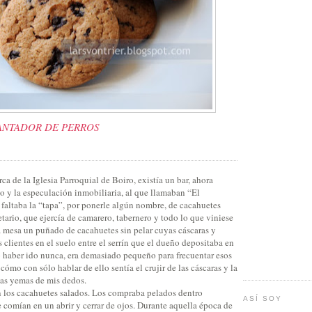
CANTADOR DE PERROS
a de la Iglesia Parroquial de Boiro, existía un bar, ahora
o y la especulación inmobiliaria, al que llamaban “El
 faltaba la “tapa”, por ponerle algún nombre, de cacahuetes
etario, que ejercía de camarero, tabernero y todo lo que viniese
la mesa un puñado de cacahuetes sin pelar cuyas cáscaras y
s clientes en el suelo entre el serrín que el dueño depositaba en
o haber ido nunca, era demasiado pequeño para frecuentar esos
 cómo con sólo hablar de ello sentía el crujir de las cáscaras y la
las yemas de mis dedos.
 los cacahuetes salados. Los compraba pelados dentro
ASÍ SOY
 comían en un abrir y cerrar de ojos. Durante aquella época de