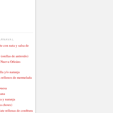
ARNAVAL
te con nata y salsa de
 (orellas de antroido)
o Nueva Orleáns
lla y/o naranja
 rellenos de mermelada
buesa
zana
a y naranja
ta choux)
ate rellenas de confitura