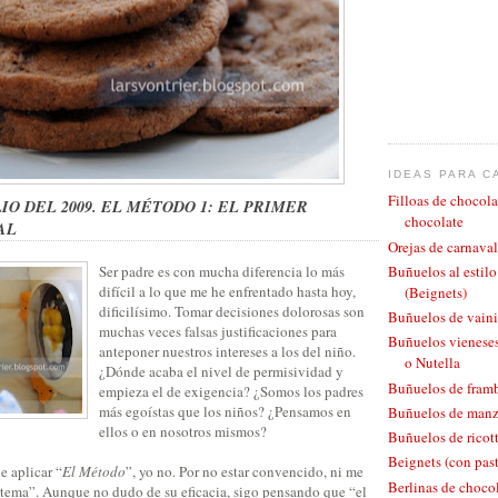
IDEAS PARA C
Filloas de chocola
LIO DEL 2009. EL MÉTODO 1: EL PRIMER
chocolate
AL
Orejas de carnaval
Ser padre es con mucha diferencia lo más
Buñuelos al estil
difícil a lo que me he enfrentado hasta hoy,
(Beignets)
dificilísimo. Tomar decisiones dolorosas son
Buñuelos de vaini
muchas veces falsas justificaciones para
Buñuelos vieneses
anteponer nuestros intereses a los del niño.
o Nutella
¿Dónde acaba el nivel de permisividad y
Buñuelos de fram
empieza el de exigencia? ¿Somos los padres
más egoístas que los niños? ¿Pensamos en
Buñuelos de man
ellos o en nosotros mismos?
Buñuelos de ricott
Beignets (con pas
e aplicar “
El Método
”, yo no. Por no estar convencido, ni me
Berlinas de chocol
istema”. Aunque no dudo de su eficacia, sigo pensando que “el