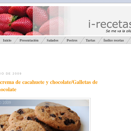
Inicio
Presentación
Salados
Postres
Tartas
Índice recetas
IO DE 2009
 crema de cacahuete y chocolate/Galletas de
hocolate