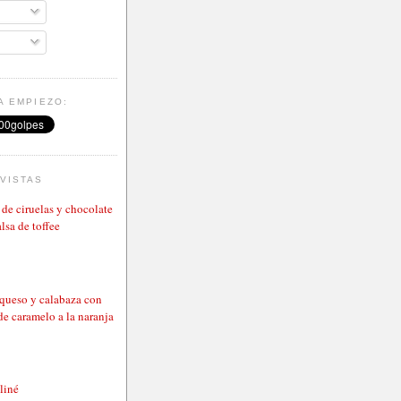
A EMPIEZO:
VISTAS
de ciruelas y chocolate
lsa de toffee
 queso y calabaza con
de caramelo a la naranja
aliné