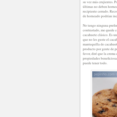
su vez más crujientes. P
últimas no deben hornear
recipiente cerrado. Reco
de horneado podrían incl
No tengo ninguna prefere
contrastado, me quede c
cacahuete clásico. Es un
que no les guste el caca
mantequilla de cacahuet
producto por gente de p
favor, diré que la crem
propiedades beneficiosas 
puede tener todo.