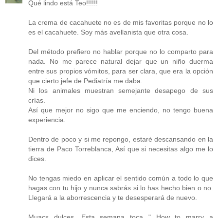
Qué lindo está Teo!!!!!!
La crema de cacahuete no es de mis favoritas porque no lo
es el cacahuete. Soy más avellanista que otra cosa.
Del método prefiero no hablar porque no lo comparto para
nada. No me parece natural dejar que un niño duerma
entre sus propios vómitos, para ser clara, que era la opción
que cierto jefe de Pediatría me daba.
Ni los animales muestran semejante desapego de sus
crías.
Así que mejor no sigo que me enciendo, no tengo buena
experiencia.
Dentro de poco y si me repongo, estaré descansando en la
tierra de Paco Torreblanca, Así que si necesitas algo me lo
dices.
No tengas miedo en aplicar el sentido común a todo lo que
hagas con tu hijo y nunca sabrás si lo has hecho bien o no.
Llegará a la aborrescencia y te desesperará de nuevo.
Muacs dulces. Esta semana toca " How to marry a