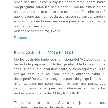
amor, son mis ùnicos hijosy los esperè tanto! ahora nadie
me pregunta como los hacìa dormir!! Me he extendido en
esto para que no te sientas solo mi querido Pepinho, te dirè
que lo bueno que ha medida que crecen se van cansando y
el sueño va siendo màs necesario para ellos, más grande
no duermen siesta.
Muchos besos y ànimo, Gloria
Responder
Rosita
30 de julio de 2009 a las 15:04
Me he abstraído tanto con tu historia del 'Método' que no
he leído la preparación de las galletas. Me lo imprimo 'pa
casa'. Creo que al final funcionará, y como agnóstica, rezo
contigo para que así sea, porque entiendo tanto tu
desespero! Yo cuando estoy en algún sitio y oigo llorar a un
niño, también me pone mala, me dan una penita que
seguro injustamente, pero involuntariamente, miro a los
padres acusatoriamente. FORÇA PEPINHO!!!!
Tienes razón con lo de Obama; es justo como nos
sentimos, como en un libro de historia.