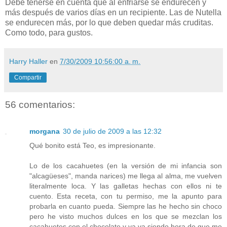
Debe tenerse en cuenta que al enfriarse se endurecen y
más después de varios días en un recipiente. Las de Nutella
se endurecen más, por lo que deben quedar más cruditas.
Como todo, para gustos.
Harry Haller
en
7/30/2009 10:56:00 a. m.
Compartir
56 comentarios:
morgana
30 de julio de 2009 a las 12:32
Qué bonito está Teo, es impresionante.
Lo de los cacahuetes (en la versión de mi infancia son
"alcagüeses", manda narices) me llega al alma, me vuelven
literalmente loca. Y las galletas hechas con ellos ni te
cuento. Esta receta, con tu permiso, me la apunto para
probarla en cuanto pueda. Siempre las he hecho sin choco
pero he visto muchos dulces en los que se mezclan los
cacahuetes con el chocolate y ya va siendo hora de que me