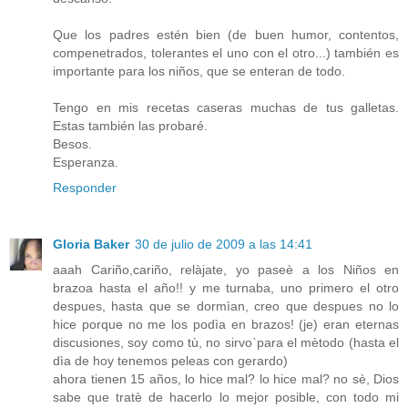
Que los padres estén bien (de buen humor, contentos,
compenetrados, tolerantes el uno con el otro...) también es
importante para los niños, que se enteran de todo.
Tengo en mis recetas caseras muchas de tus galletas.
Estas también las probaré.
Besos.
Esperanza.
Responder
Gloria Baker
30 de julio de 2009 a las 14:41
aaah Cariño,cariño, relàjate, yo paseè a los Niños en
brazoa hasta el año!! y me turnaba, uno primero el otro
despues, hasta que se dormìan, creo que despues no lo
hice porque no me los podìa en brazos! (je) eran eternas
discusiones, soy como tù, no sirvo`para el mètodo (hasta el
dìa de hoy tenemos peleas con gerardo)
ahora tienen 15 años, lo hice mal? lo hice mal? no sè, Dios
sabe que tratè de hacerlo lo mejor posible, con todo mi