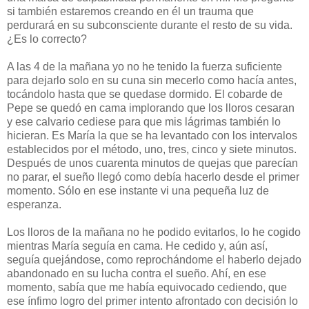
si también estaremos creando en él un trauma que
perdurará en su subconsciente durante el resto de su vida.
¿Es lo correcto?
A las 4 de la mañana yo no he tenido la fuerza suficiente
para dejarlo solo en su cuna sin mecerlo como hacía antes,
tocándolo hasta que se quedase dormido. El cobarde de
Pepe se quedó en cama implorando que los lloros cesaran
y ese calvario cediese para que mis lágrimas también lo
hicieran. Es María la que se ha levantado con los intervalos
establecidos por el método, uno, tres, cinco y siete minutos.
Después de unos cuarenta minutos de quejas que parecían
no parar, el sueño llegó como debía hacerlo desde el primer
momento. Sólo en ese instante vi una pequeña luz de
esperanza.
Los lloros de la mañana no he podido evitarlos, lo he cogido
mientras María seguía en cama. He cedido y, aún así,
seguía quejándose, como reprochándome el haberlo dejado
abandonado en su lucha contra el sueño. Ahí, en ese
momento, sabía que me había equivocado cediendo, que
ese ínfimo logro del primer intento afrontado con decisión lo