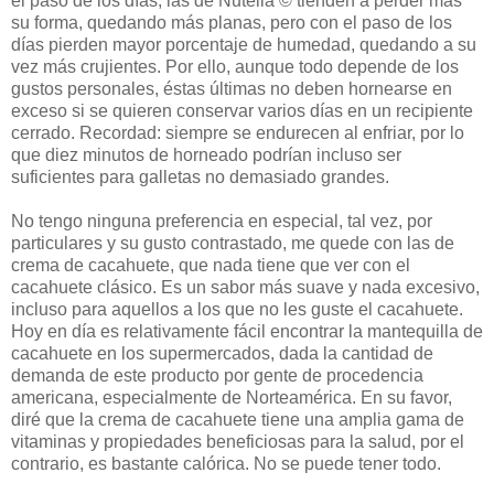
el paso de los días; las de Nutella © tienden a perder más
su forma, quedando más planas, pero con el paso de los
días pierden mayor porcentaje de humedad, quedando a su
vez más crujientes. Por ello, aunque todo depende de los
gustos personales, éstas últimas no deben hornearse en
exceso si se quieren conservar varios días en un recipiente
cerrado. Recordad: siempre se endurecen al enfriar, por lo
que diez minutos de horneado podrían incluso ser
suficientes para galletas no demasiado grandes.
No tengo ninguna preferencia en especial, tal vez, por
particulares y su gusto contrastado, me quede con las de
crema de cacahuete, que nada tiene que ver con el
cacahuete clásico. Es un sabor más suave y nada excesivo,
incluso para aquellos a los que no les guste el cacahuete.
Hoy en día es relativamente fácil encontrar la mantequilla de
cacahuete en los supermercados, dada la cantidad de
demanda de este producto por gente de procedencia
americana, especialmente de Norteamérica. En su favor,
diré que la crema de cacahuete tiene una amplia gama de
vitaminas y propiedades beneficiosas para la salud, por el
contrario, es bastante calórica. No se puede tener todo.