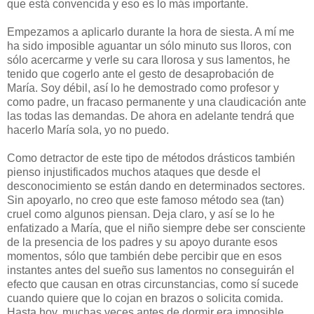
que está convencida y eso es lo más importante.
Empezamos a aplicarlo durante la hora de siesta. A mí me
ha sido imposible aguantar un sólo minuto sus lloros, con
sólo acercarme y verle su cara llorosa y sus lamentos, he
tenido que cogerlo ante el gesto de desaprobación de
María. Soy débil, así lo he demostrado como profesor y
como padre, un fracaso permanente y una claudicación ante
las todas las demandas. De ahora en adelante tendrá que
hacerlo María sola, yo no puedo.
Como detractor de este tipo de métodos drásticos también
pienso injustificados muchos ataques que desde el
desconocimiento se están dando en determinados sectores.
Sin apoyarlo, no creo que este famoso método sea (tan)
cruel como algunos piensan. Deja claro, y así se lo he
enfatizado a María, que el niño siempre debe ser consciente
de la presencia de los padres y su apoyo durante esos
momentos, sólo que también debe percibir que en esos
instantes antes del sueño sus lamentos no conseguirán el
efecto que causan en otras circunstancias, como sí sucede
cuando quiere que lo cojan en brazos o solicita comida.
Hasta hoy, muchas veces antes de dormir era imposible