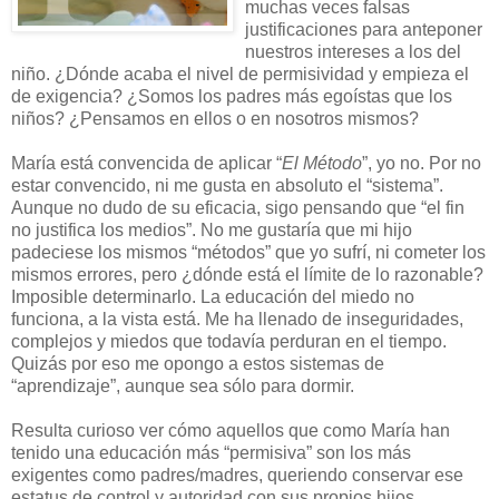
muchas veces falsas
justificaciones para anteponer
nuestros intereses a los del
niño. ¿Dónde acaba el nivel de permisividad y empieza el
de exigencia? ¿Somos los padres más egoístas que los
niños? ¿Pensamos en ellos o en nosotros mismos?
María está convencida de aplicar “
El Método
”, yo no. Por no
estar convencido, ni me gusta en absoluto el “sistema”.
Aunque no dudo de su eficacia, sigo pensando que “el fin
no justifica los medios”. No me gustaría que mi hijo
padeciese los mismos “métodos” que yo sufrí, ni cometer los
mismos errores, pero ¿dónde está el límite de lo razonable?
Imposible determinarlo. La educación del miedo no
funciona, a la vista está. Me ha llenado de inseguridades,
complejos y miedos que todavía perduran en el tiempo.
Quizás por eso me opongo a estos sistemas de
“aprendizaje”, aunque sea sólo para dormir.
Resulta curioso ver cómo aquellos que como María han
tenido una educación más “permisiva” son los más
exigentes como padres/madres, queriendo conservar ese
estatus de control y autoridad con sus propios hijos.