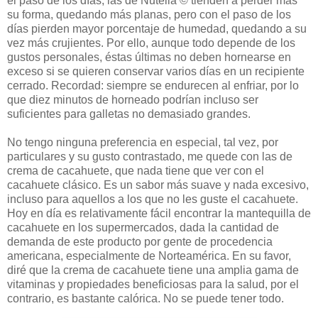
el paso de los días; las de Nutella © tienden a perder más
su forma, quedando más planas, pero con el paso de los
días pierden mayor porcentaje de humedad, quedando a su
vez más crujientes. Por ello, aunque todo depende de los
gustos personales, éstas últimas no deben hornearse en
exceso si se quieren conservar varios días en un recipiente
cerrado. Recordad: siempre se endurecen al enfriar, por lo
que diez minutos de horneado podrían incluso ser
suficientes para galletas no demasiado grandes.
No tengo ninguna preferencia en especial, tal vez, por
particulares y su gusto contrastado, me quede con las de
crema de cacahuete, que nada tiene que ver con el
cacahuete clásico. Es un sabor más suave y nada excesivo,
incluso para aquellos a los que no les guste el cacahuete.
Hoy en día es relativamente fácil encontrar la mantequilla de
cacahuete en los supermercados, dada la cantidad de
demanda de este producto por gente de procedencia
americana, especialmente de Norteamérica. En su favor,
diré que la crema de cacahuete tiene una amplia gama de
vitaminas y propiedades beneficiosas para la salud, por el
contrario, es bastante calórica. No se puede tener todo.