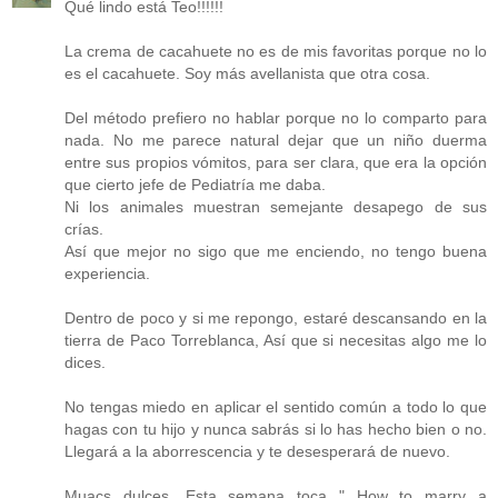
Qué lindo está Teo!!!!!!
La crema de cacahuete no es de mis favoritas porque no lo
es el cacahuete. Soy más avellanista que otra cosa.
Del método prefiero no hablar porque no lo comparto para
nada. No me parece natural dejar que un niño duerma
entre sus propios vómitos, para ser clara, que era la opción
que cierto jefe de Pediatría me daba.
Ni los animales muestran semejante desapego de sus
crías.
Así que mejor no sigo que me enciendo, no tengo buena
experiencia.
Dentro de poco y si me repongo, estaré descansando en la
tierra de Paco Torreblanca, Así que si necesitas algo me lo
dices.
No tengas miedo en aplicar el sentido común a todo lo que
hagas con tu hijo y nunca sabrás si lo has hecho bien o no.
Llegará a la aborrescencia y te desesperará de nuevo.
Muacs dulces. Esta semana toca " How to marry a