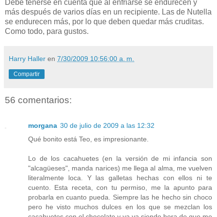
Debe tenerse en cuenta que al enfriarse se endurecen y
más después de varios días en un recipiente. Las de Nutella
se endurecen más, por lo que deben quedar más cruditas.
Como todo, para gustos.
Harry Haller
en
7/30/2009 10:56:00 a. m.
Compartir
56 comentarios:
morgana
30 de julio de 2009 a las 12:32
Qué bonito está Teo, es impresionante.
Lo de los cacahuetes (en la versión de mi infancia son
"alcagüeses", manda narices) me llega al alma, me vuelven
literalmente loca. Y las galletas hechas con ellos ni te
cuento. Esta receta, con tu permiso, me la apunto para
probarla en cuanto pueda. Siempre las he hecho sin choco
pero he visto muchos dulces en los que se mezclan los
cacahuetes con el chocolate y ya va siendo hora de que me