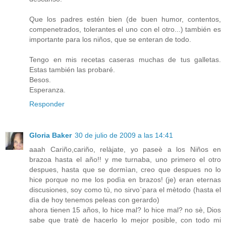
Que los padres estén bien (de buen humor, contentos,
compenetrados, tolerantes el uno con el otro...) también es
importante para los niños, que se enteran de todo.
Tengo en mis recetas caseras muchas de tus galletas.
Estas también las probaré.
Besos.
Esperanza.
Responder
Gloria Baker
30 de julio de 2009 a las 14:41
aaah Cariño,cariño, relàjate, yo paseè a los Niños en
brazoa hasta el año!! y me turnaba, uno primero el otro
despues, hasta que se dormìan, creo que despues no lo
hice porque no me los podìa en brazos! (je) eran eternas
discusiones, soy como tù, no sirvo`para el mètodo (hasta el
dìa de hoy tenemos peleas con gerardo)
ahora tienen 15 años, lo hice mal? lo hice mal? no sè, Dios
sabe que tratè de hacerlo lo mejor posible, con todo mi