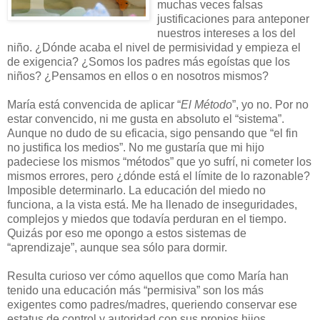
muchas veces falsas
justificaciones para anteponer
nuestros intereses a los del
niño. ¿Dónde acaba el nivel de permisividad y empieza el
de exigencia? ¿Somos los padres más egoístas que los
niños? ¿Pensamos en ellos o en nosotros mismos?
María está convencida de aplicar “
El Método
”, yo no. Por no
estar convencido, ni me gusta en absoluto el “sistema”.
Aunque no dudo de su eficacia, sigo pensando que “el fin
no justifica los medios”. No me gustaría que mi hijo
padeciese los mismos “métodos” que yo sufrí, ni cometer los
mismos errores, pero ¿dónde está el límite de lo razonable?
Imposible determinarlo. La educación del miedo no
funciona, a la vista está. Me ha llenado de inseguridades,
complejos y miedos que todavía perduran en el tiempo.
Quizás por eso me opongo a estos sistemas de
“aprendizaje”, aunque sea sólo para dormir.
Resulta curioso ver cómo aquellos que como María han
tenido una educación más “permisiva” son los más
exigentes como padres/madres, queriendo conservar ese
estatus de control y autoridad con sus propios hijos.