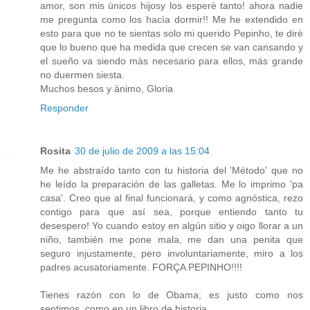
amor, son mis ùnicos hijosy los esperè tanto! ahora nadie
me pregunta como los hacìa dormir!! Me he extendido en
esto para que no te sientas solo mi querido Pepinho, te dirè
que lo bueno que ha medida que crecen se van cansando y
el sueño va siendo màs necesario para ellos, más grande
no duermen siesta.
Muchos besos y ànimo, Gloria
Responder
Rosita
30 de julio de 2009 a las 15:04
Me he abstraído tanto con tu historia del 'Método' que no
he leído la preparación de las galletas. Me lo imprimo 'pa
casa'. Creo que al final funcionará, y como agnóstica, rezo
contigo para que así sea, porque entiendo tanto tu
desespero! Yo cuando estoy en algún sitio y oigo llorar a un
niño, también me pone mala, me dan una penita que
seguro injustamente, pero involuntariamente, miro a los
padres acusatoriamente. FORÇA PEPINHO!!!!
Tienes razón con lo de Obama; es justo como nos
sentimos, como en un libro de historia.