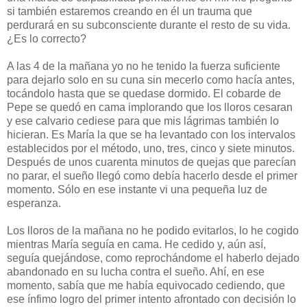
si también estaremos creando en él un trauma que
perdurará en su subconsciente durante el resto de su vida.
¿Es lo correcto?
A las 4 de la mañana yo no he tenido la fuerza suficiente
para dejarlo solo en su cuna sin mecerlo como hacía antes,
tocándolo hasta que se quedase dormido. El cobarde de
Pepe se quedó en cama implorando que los lloros cesaran
y ese calvario cediese para que mis lágrimas también lo
hicieran. Es María la que se ha levantado con los intervalos
establecidos por el método, uno, tres, cinco y siete minutos.
Después de unos cuarenta minutos de quejas que parecían
no parar, el sueño llegó como debía hacerlo desde el primer
momento. Sólo en ese instante vi una pequeña luz de
esperanza.
Los lloros de la mañana no he podido evitarlos, lo he cogido
mientras María seguía en cama. He cedido y, aún así,
seguía quejándose, como reprochándome el haberlo dejado
abandonado en su lucha contra el sueño. Ahí, en ese
momento, sabía que me había equivocado cediendo, que
ese ínfimo logro del primer intento afrontado con decisión lo