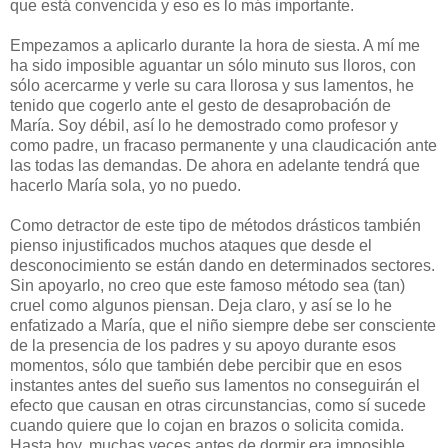
que está convencida y eso es lo más importante.
Empezamos a aplicarlo durante la hora de siesta. A mí me
ha sido imposible aguantar un sólo minuto sus lloros, con
sólo acercarme y verle su cara llorosa y sus lamentos, he
tenido que cogerlo ante el gesto de desaprobación de
María. Soy débil, así lo he demostrado como profesor y
como padre, un fracaso permanente y una claudicación ante
las todas las demandas. De ahora en adelante tendrá que
hacerlo María sola, yo no puedo.
Como detractor de este tipo de métodos drásticos también
pienso injustificados muchos ataques que desde el
desconocimiento se están dando en determinados sectores.
Sin apoyarlo, no creo que este famoso método sea (tan)
cruel como algunos piensan. Deja claro, y así se lo he
enfatizado a María, que el niño siempre debe ser consciente
de la presencia de los padres y su apoyo durante esos
momentos, sólo que también debe percibir que en esos
instantes antes del sueño sus lamentos no conseguirán el
efecto que causan en otras circunstancias, como sí sucede
cuando quiere que lo cojan en brazos o solicita comida.
Hasta hoy, muchas veces antes de dormir era imposible