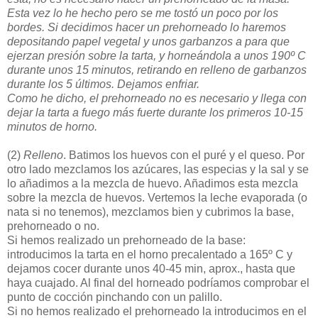
Esta vez lo he hecho pero se me tostó un poco por los
bordes. Si decidimos hacer un prehorneado lo haremos
depositando papel vegetal y unos garbanzos a para que
ejerzan presión sobre la tarta, y horneándola a unos 190º C
durante unos 15 minutos, retirando en relleno de garbanzos
durante los 5 últimos. Dejamos enfriar.
Como he dicho, el prehorneado no es necesario y llega con
dejar la tarta a fuego más fuerte durante los primeros 10-15
minutos de horno.
(2)
Relleno
. Batimos los huevos con el puré y el queso. Por
otro lado mezclamos los azúcares, las especias y la sal y se
lo añadimos a la mezcla de huevo. Añadimos esta mezcla
sobre la mezcla de huevos. Vertemos la leche evaporada (o
nata si no tenemos), mezclamos bien y cubrimos la base,
prehorneado o no.
Si hemos realizado un prehorneado de la base:
introducimos la tarta en el horno precalentado a 165º C y
dejamos cocer durante unos 40-45 min, aprox., hasta que
haya cuajado. Al final del horneado podríamos comprobar el
punto de cocción pinchando con un palillo.
Si no hemos realizado el prehorneado la introducimos en el