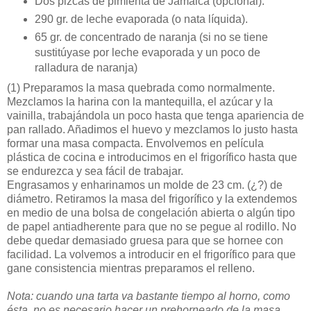
Dos pizcas de pimienta de Jamaica (opcional).
290 gr. de leche evaporada (o nata líquida).
65 gr. de concentrado de naranja (si no se tiene
sustitúyase por leche evaporada y un poco de
ralladura de naranja)
(1)
Preparamos la masa quebrada como normalmente.
Mezclamos la harina con la mantequilla, el azúcar y la
vainilla, trabajándola un poco hasta que tenga apariencia de
pan rallado. Añadimos el huevo y mezclamos lo justo hasta
formar una masa compacta. Envolvemos en película
plástica de cocina e introducimos en el frigorífico hasta que
se endurezca y sea fácil de trabajar.
Engrasamos y enharinamos un molde de 23 cm. (¿?) de
diámetro. Retiramos la masa del frigorífico y la extendemos
en medio de una bolsa de congelación abierta o algún tipo
de papel antiadherente para que no se pegue al rodillo. No
debe quedar demasiado gruesa para que se hornee con
facilidad. La volvemos a introducir en el frigorífico para que
gane consistencia mientras preparamos el relleno.
Nota: cuando una tarta va bastante tiempo al horno, como
ésta, no es necesario hacer un prehorneado de la masa.