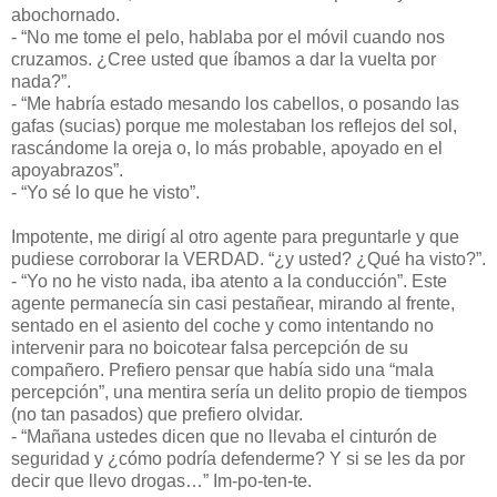
abochornado.
- “No me tome el pelo, hablaba por el móvil cuando nos
cruzamos. ¿Cree usted que íbamos a dar la vuelta por
nada?”.
- “Me habría estado mesando los cabellos, o posando las
gafas (sucias) porque me molestaban los reflejos del sol,
rascándome la oreja o, lo más probable, apoyado en el
apoyabrazos”.
- “Yo sé lo que he visto”.
Impotente, me dirigí al otro agente para preguntarle y que
pudiese corroborar la VERDAD. “¿y usted? ¿Qué ha visto?”.
- “Yo no he visto nada, iba atento a la conducción”. Este
agente permanecía sin casi pestañear, mirando al frente,
sentado en el asiento del coche y como intentando no
intervenir para no boicotear falsa percepción de su
compañero. Prefiero pensar que había sido una “mala
percepción”, una mentira sería un delito propio de tiempos
(no tan pasados) que prefiero olvidar.
- “Mañana ustedes dicen que no llevaba el cinturón de
seguridad y ¿cómo podría defenderme? Y si se les da por
decir que llevo drogas…” Im-po-ten-te.