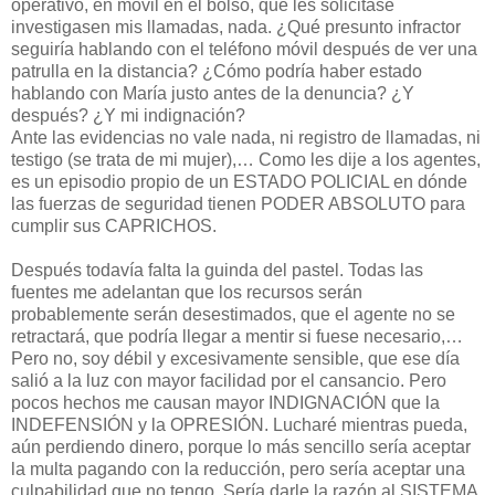
operativo, en móvil en el bolso, que les solicitase
investigasen mis llamadas, nada. ¿Qué presunto infractor
seguiría hablando con el teléfono móvil después de ver una
patrulla en la distancia? ¿Cómo podría haber estado
hablando con María justo antes de la denuncia? ¿Y
después? ¿Y mi indignación?
Ante las evidencias no vale nada, ni registro de llamadas, ni
testigo (se trata de mi mujer),… Como les dije a los agentes,
es un episodio propio de un ESTADO POLICIAL en dónde
las fuerzas de seguridad tienen PODER ABSOLUTO para
cumplir sus CAPRICHOS.
Después todavía falta la guinda del pastel. Todas las
fuentes me adelantan que los recursos serán
probablemente serán desestimados, que el agente no se
retractará, que podría llegar a mentir si fuese necesario,…
Pero no, soy débil y excesivamente sensible, que ese día
salió a la luz con mayor facilidad por el cansancio. Pero
pocos hechos me causan mayor INDIGNACIÓN que la
INDEFENSIÓN y la OPRESIÓN. Lucharé mientras pueda,
aún perdiendo dinero, porque lo más sencillo sería aceptar
la multa pagando con la reducción, pero sería aceptar una
culpabilidad que no tengo. Sería darle la razón al SISTEMA