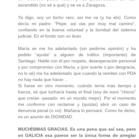
ascendido (no sé a qué) y se va a Zaragoza.
Ya digo, soy un bicho raro, así me va (y ha ido). Como
decía mi padre: “Pepe, así vas por muy mal camino”,
confiando en la buena voluntad y la bondad del sistema
judicial. En el fondo son un iluso.
María se me ha adelantado (sin pedirme opinión) y ha
pedido “ayuda” a alguien de tráfico (importante) de
Santiago. Hablé con él por respeto, desesperación personal
y por compromiso con María, y (por suerte o por desgracia,
no lo sé) me ha adelantado que cuando la remiten con PDA
no hay nada que hacer…
Si fuese en otro momento, cuándo tenía más tiempo y
fuerza, sé que lucharía hasta el final (soy de esos "chicos"
que creían -pasado- en un mundo mejor). Por el momento
me conformo con reclamar y (quizás) abrir un caso de
denuncia penal (o no). Mañana lo pensaré. Como he dicho,
es un asunto de DIGNIDAD.
MUCHÍSIMAS GRACIAS. Es una pena que así sea, pero
en GALICIA esa parece ser la única forma de arreglar