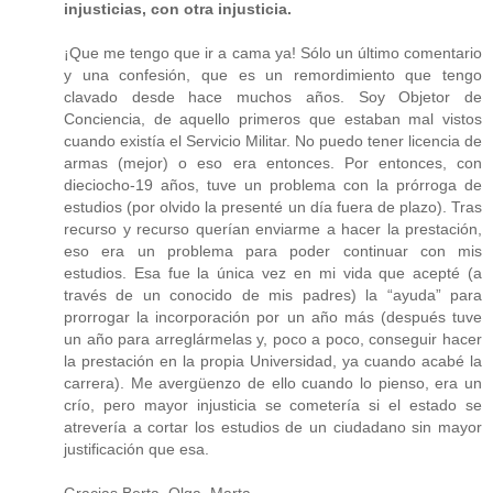
injusticias, con otra injusticia.
¡Que me tengo que ir a cama ya! Sólo un último comentario
y una confesión, que es un remordimiento que tengo
clavado desde hace muchos años. Soy Objetor de
Conciencia, de aquello primeros que estaban mal vistos
cuando existía el Servicio Militar. No puedo tener licencia de
armas (mejor) o eso era entonces. Por entonces, con
dieciocho-19 años, tuve un problema con la prórroga de
estudios (por olvido la presenté un día fuera de plazo). Tras
recurso y recurso querían enviarme a hacer la prestación,
eso era un problema para poder continuar con mis
estudios. Esa fue la única vez en mi vida que acepté (a
través de un conocido de mis padres) la “ayuda” para
prorrogar la incorporación por un año más (después tuve
un año para arreglármelas y, poco a poco, conseguir hacer
la prestación en la propia Universidad, ya cuando acabé la
carrera). Me avergüenzo de ello cuando lo pienso, era un
crío, pero mayor injusticia se cometería si el estado se
atrevería a cortar los estudios de un ciudadano sin mayor
justificación que esa.
Gracias Berta, Olga, Marta…