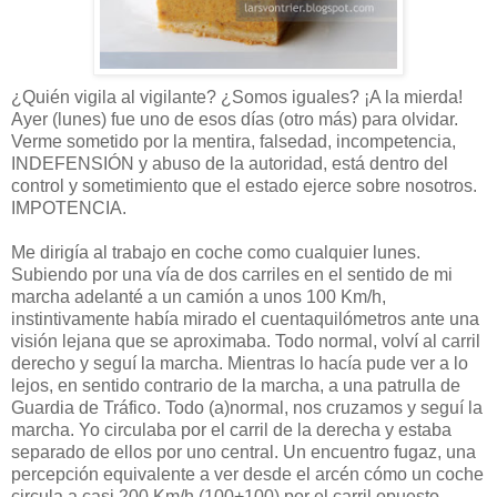
¿Quién vigila al vigilante? ¿Somos iguales? ¡A la mierda!
Ayer (lunes) fue uno de esos días (otro más) para olvidar.
Verme sometido por la mentira, falsedad, incompetencia,
INDEFENSIÓN y abuso de la autoridad, está dentro del
control y sometimiento que el estado ejerce sobre nosotros.
IMPOTENCIA.
Me dirigía al trabajo en coche como cualquier lunes.
Subiendo por una vía de dos carriles en el sentido de mi
marcha adelanté a un camión a unos 100 Km/h,
instintivamente había mirado el cuentaquilómetros ante una
visión lejana que se aproximaba. Todo normal, volví al carril
derecho y seguí la marcha. Mientras lo hacía pude ver a lo
lejos, en sentido contrario de la marcha, a una patrulla de
Guardia de Tráfico. Todo (a)normal, nos cruzamos y seguí la
marcha. Yo circulaba por el carril de la derecha y estaba
separado de ellos por uno central. Un encuentro fugaz, una
percepción equivalente a ver desde el arcén cómo un coche
circula a casi 200 Km/h (100+100) por el carril opuesto.