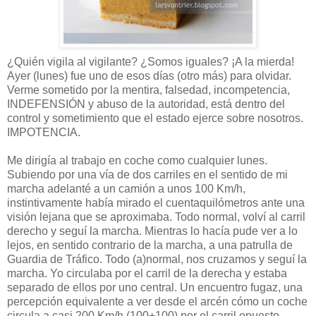
¿Quién vigila al vigilante? ¿Somos iguales? ¡A la mierda!
Ayer (lunes) fue uno de esos días (otro más) para olvidar.
Verme sometido por la mentira, falsedad, incompetencia,
INDEFENSIÓN y abuso de la autoridad, está dentro del
control y sometimiento que el estado ejerce sobre nosotros.
IMPOTENCIA.
Me dirigía al trabajo en coche como cualquier lunes.
Subiendo por una vía de dos carriles en el sentido de mi
marcha adelanté a un camión a unos 100 Km/h,
instintivamente había mirado el cuentaquilómetros ante una
visión lejana que se aproximaba. Todo normal, volví al carril
derecho y seguí la marcha. Mientras lo hacía pude ver a lo
lejos, en sentido contrario de la marcha, a una patrulla de
Guardia de Tráfico. Todo (a)normal, nos cruzamos y seguí la
marcha. Yo circulaba por el carril de la derecha y estaba
separado de ellos por uno central. Un encuentro fugaz, una
percepción equivalente a ver desde el arcén cómo un coche
circula a casi 200 Km/h (100+100) por el carril opuesto.