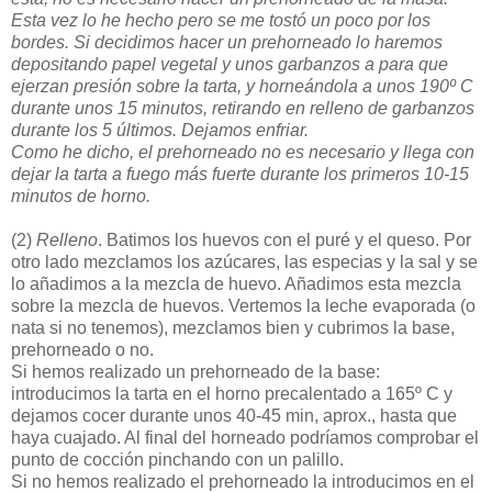
Esta vez lo he hecho pero se me tostó un poco por los
bordes. Si decidimos hacer un prehorneado lo haremos
depositando papel vegetal y unos garbanzos a para que
ejerzan presión sobre la tarta, y horneándola a unos 190º C
durante unos 15 minutos, retirando en relleno de garbanzos
durante los 5 últimos. Dejamos enfriar.
Como he dicho, el prehorneado no es necesario y llega con
dejar la tarta a fuego más fuerte durante los primeros 10-15
minutos de horno.
(2)
Relleno
. Batimos los huevos con el puré y el queso. Por
otro lado mezclamos los azúcares, las especias y la sal y se
lo añadimos a la mezcla de huevo. Añadimos esta mezcla
sobre la mezcla de huevos. Vertemos la leche evaporada (o
nata si no tenemos), mezclamos bien y cubrimos la base,
prehorneado o no.
Si hemos realizado un prehorneado de la base:
introducimos la tarta en el horno precalentado a 165º C y
dejamos cocer durante unos 40-45 min, aprox., hasta que
haya cuajado. Al final del horneado podríamos comprobar el
punto de cocción pinchando con un palillo.
Si no hemos realizado el prehorneado la introducimos en el