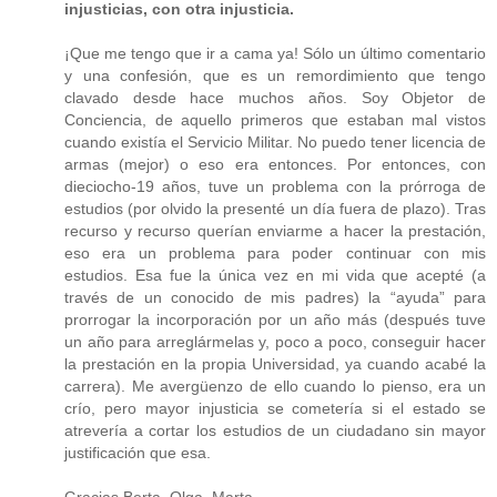
injusticias, con otra injusticia.
¡Que me tengo que ir a cama ya! Sólo un último comentario
y una confesión, que es un remordimiento que tengo
clavado desde hace muchos años. Soy Objetor de
Conciencia, de aquello primeros que estaban mal vistos
cuando existía el Servicio Militar. No puedo tener licencia de
armas (mejor) o eso era entonces. Por entonces, con
dieciocho-19 años, tuve un problema con la prórroga de
estudios (por olvido la presenté un día fuera de plazo). Tras
recurso y recurso querían enviarme a hacer la prestación,
eso era un problema para poder continuar con mis
estudios. Esa fue la única vez en mi vida que acepté (a
través de un conocido de mis padres) la “ayuda” para
prorrogar la incorporación por un año más (después tuve
un año para arreglármelas y, poco a poco, conseguir hacer
la prestación en la propia Universidad, ya cuando acabé la
carrera). Me avergüenzo de ello cuando lo pienso, era un
crío, pero mayor injusticia se cometería si el estado se
atrevería a cortar los estudios de un ciudadano sin mayor
justificación que esa.
Gracias Berta, Olga, Marta…