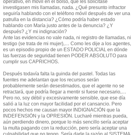
operativo, en móvil en el bolso, que les solicitase
investigasen mis llamadas, nada. ¿Qué presunto infractor
seguiría hablando con el teléfono móvil después de ver una
patrulla en la distancia? ¿Cómo podría haber estado
hablando con María justo antes de la denuncia? ¿Y
después? ¿Y mi indignación?
Ante las evidencias no vale nada, ni registro de llamadas, ni
testigo (se trata de mi mujer),… Como les dije a los agentes,
es un episodio propio de un ESTADO POLICIAL en dónde
las fuerzas de seguridad tienen PODER ABSOLUTO para
cumplir sus CAPRICHOS.
Después todavía falta la guinda del pastel. Todas las
fuentes me adelantan que los recursos serán
probablemente serán desestimados, que el agente no se
retractará, que podría llegar a mentir si fuese necesario,…
Pero no, soy débil y excesivamente sensible, que ese día
salió a la luz con mayor facilidad por el cansancio. Pero
pocos hechos me causan mayor INDIGNACIÓN que la
INDEFENSIÓN y la OPRESIÓN. Lucharé mientras pueda,
aún perdiendo dinero, porque lo más sencillo sería aceptar
la multa pagando con la reducción, pero sería aceptar una
culpabilidad que no tengo. Sería darle la razón al SISTEMA