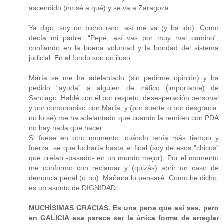
ascendido (no sé a qué) y se va a Zaragoza.
Ya digo, soy un bicho raro, así me va (y ha ido). Como
decía mi padre: “Pepe, así vas por muy mal camino”,
confiando en la buena voluntad y la bondad del sistema
judicial. En el fondo son un iluso.
María se me ha adelantado (sin pedirme opinión) y ha
pedido “ayuda” a alguien de tráfico (importante) de
Santiago. Hablé con él por respeto, desesperación personal
y por compromiso con María, y (por suerte o por desgracia,
no lo sé) me ha adelantado que cuando la remiten con PDA
no hay nada que hacer…
Si fuese en otro momento, cuándo tenía más tiempo y
fuerza, sé que lucharía hasta el final (soy de esos "chicos"
que creían -pasado- en un mundo mejor). Por el momento
me conformo con reclamar y (quizás) abrir un caso de
denuncia penal (o no). Mañana lo pensaré. Como he dicho,
es un asunto de DIGNIDAD.
MUCHÍSIMAS GRACIAS. Es una pena que así sea, pero
en GALICIA esa parece ser la única forma de arreglar