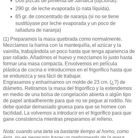
Dos pizcas de pimienta de Jamaica (opcional).
290 gr. de leche evaporada (o nata líquida).
65 gr. de concentrado de naranja (si no se tiene
sustitúyase por leche evaporada y un poco de
ralladura de naranja)
(1)
Preparamos la masa quebrada como normalmente.
Mezclamos la harina con la mantequilla, el azúcar y la
vainilla, trabajándola un poco hasta que tenga apariencia de
pan rallado. Añadimos el huevo y mezclamos lo justo hasta
formar una masa compacta. Envolvemos en película
plástica de cocina e introducimos en el frigorífico hasta que
se endurezca y sea fácil de trabajar.
Engrasamos y enharinamos un molde de 23 cm. (¿?) de
diámetro. Retiramos la masa del frigorífico y la extendemos
en medio de una bolsa de congelación abierta o algún tipo
de papel antiadherente para que no se pegue al rodillo. No
debe quedar demasiado gruesa para que se hornee con
facilidad. La volvemos a introducir en el frigorífico para que
gane consistencia mientras preparamos el relleno.
Nota: cuando una tarta va bastante tiempo al horno, como
ésta, no es necesario hacer un prehorneado de la masa.