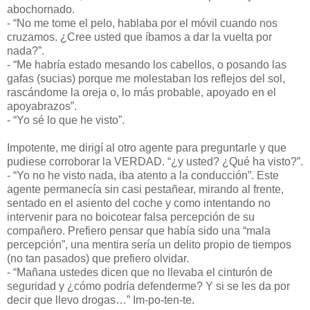
abochornado.
- “No me tome el pelo, hablaba por el móvil cuando nos
cruzamos. ¿Cree usted que íbamos a dar la vuelta por
nada?”.
- “Me habría estado mesando los cabellos, o posando las
gafas (sucias) porque me molestaban los reflejos del sol,
rascándome la oreja o, lo más probable, apoyado en el
apoyabrazos”.
- “Yo sé lo que he visto”.
Impotente, me dirigí al otro agente para preguntarle y que
pudiese corroborar la VERDAD. “¿y usted? ¿Qué ha visto?”.
- “Yo no he visto nada, iba atento a la conducción”. Este
agente permanecía sin casi pestañear, mirando al frente,
sentado en el asiento del coche y como intentando no
intervenir para no boicotear falsa percepción de su
compañero. Prefiero pensar que había sido una “mala
percepción”, una mentira sería un delito propio de tiempos
(no tan pasados) que prefiero olvidar.
- “Mañana ustedes dicen que no llevaba el cinturón de
seguridad y ¿cómo podría defenderme? Y si se les da por
decir que llevo drogas…” Im-po-ten-te.