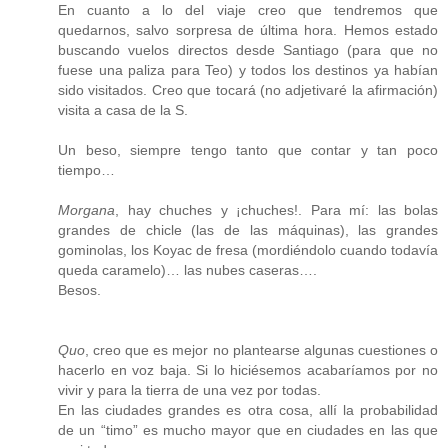
En cuanto a lo del viaje creo que tendremos que
quedarnos, salvo sorpresa de última hora. Hemos estado
buscando vuelos directos desde Santiago (para que no
fuese una paliza para Teo) y todos los destinos ya habían
sido visitados. Creo que tocará (no adjetivaré la afirmación)
visita a casa de la S.
Un beso, siempre tengo tanto que contar y tan poco
tiempo…
Morgana
, hay chuches y ¡chuches!. Para mí: las bolas
grandes de chicle (las de las máquinas), las grandes
gominolas, los Koyac de fresa (mordiéndolo cuando todavía
queda caramelo)… las nubes caseras….
Besos.
Quo
, creo que es mejor no plantearse algunas cuestiones o
hacerlo en voz baja. Si lo hiciésemos acabaríamos por no
vivir y para la tierra de una vez por todas.
En las ciudades grandes es otra cosa, allí la probabilidad
de un “timo” es mucho mayor que en ciudades en las que