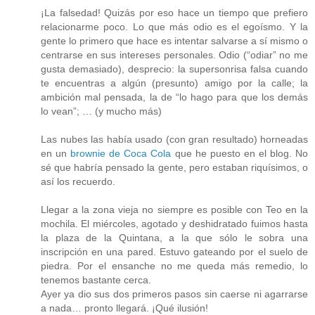
¡La falsedad! Quizás por eso hace un tiempo que prefiero
relacionarme poco. Lo que más odio es el egoísmo. Y la
gente lo primero que hace es intentar salvarse a sí mismo o
centrarse en sus intereses personales. Odio (“odiar” no me
gusta demasiado), desprecio: la supersonrisa falsa cuando
te encuentras a algún (presunto) amigo por la calle; la
ambición mal pensada, la de “lo hago para que los demás
lo vean”; … (y mucho más)
Las nubes las había usado (con gran resultado) horneadas
en un
brownie de Coca Cola
que he puesto en el blog. No
sé que habría pensado la gente, pero estaban riquísimos, o
así los recuerdo.
Llegar a la zona vieja no siempre es posible con Teo en la
mochila. El miércoles, agotado y deshidratado fuimos hasta
la plaza de la Quintana, a la que sólo le sobra una
inscripción en una pared. Estuvo gateando por el suelo de
piedra. Por el ensanche no me queda más remedio, lo
tenemos bastante cerca.
Ayer ya dio sus dos primeros pasos sin caerse ni agarrarse
a nada… pronto llegará. ¡Qué ilusión!