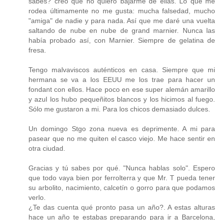
sabes? creo que no quiero bajarme de ellas. Lo que me
rodea últimamente no me gusta: mucha falsedad, mucho
"amiga" de nadie y para nada. Así que me daré una vuelta
saltando de nube en nube de grand marnier. Nunca las
había probado así, con Marnier. Siempre de gelatina de
fresa.
Tengo malvaviscos auténticos en casa. Siempre que mi
hermana se va a los EEUU me los trae para hacer un
fondant con ellos. Hace poco en ese super alemán amarillo
y azul los hubo pequeñitos blancos y los hicimos al fuego.
Sólo me gustaron a mi. Para los chicos demasiado dulces.
Un domingo Stgo zona nueva es deprimente. A mi para
pasear que no me quiten el casco viejo. Me hace sentir en
otra ciudad.
Gracias y tú sabes por qué. "Nunca hablas solo". Espero
que todo vaya bien por ferrolterra y que Mr. T pueda tener
su arbolito, nacimiento, calcetín o gorro para que podamos
verlo.
¿Te das cuenta qué pronto pasa un año?. A estas alturas
hace un año te estabas preparando para ir a Barcelona,