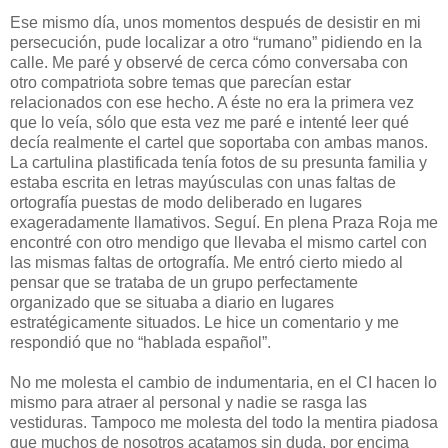
Ese mismo día, unos momentos después de desistir en mi
persecución, pude localizar a otro “rumano” pidiendo en la
calle. Me paré y observé de cerca cómo conversaba con
otro compatriota sobre temas que parecían estar
relacionados con ese hecho. A éste no era la primera vez
que lo veía, sólo que esta vez me paré e intenté leer qué
decía realmente el cartel que soportaba con ambas manos.
La cartulina plastificada tenía fotos de su presunta familia y
estaba escrita en letras mayúsculas con unas faltas de
ortografía puestas de modo deliberado en lugares
exageradamente llamativos. Seguí. En plena Praza Roja me
encontré con otro mendigo que llevaba el mismo cartel con
las mismas faltas de ortografía. Me entró cierto miedo al
pensar que se trataba de un grupo perfectamente
organizado que se situaba a diario en lugares
estratégicamente situados. Le hice un comentario y me
respondió que no “hablada español”.
No me molesta el cambio de indumentaria, en el CI hacen lo
mismo para atraer al personal y nadie se rasga las
vestiduras. Tampoco me molesta del todo la mentira piadosa
que muchos de nosotros acatamos sin duda, por encima