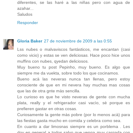
diferentes, se las haré a las niñas pero con agua de
azahar...
Saludos
Responder
Gloria Baker
27 de noviembre de 2009 a las 0:55
Lss nubes o malvaviscos fantàsticos, me encantan (casi
como vicio) y estas se ven deliciosas. Hace poco hice unos
muffins con nubes, qyedan deliciosos.
Muy bueno tu post Pepinho, muy bueno. Es algo que
siempre me da vuekta, sobre todo los que cocinamos.
Bueno acà las neveras nunca tan llenas, pero estoy
consciente de que en mi nevera hay muchas mas cosas
que las de otra gnte màs sencilla.
Lo curioso es que he visto neveras de gente con mucha
plata, really y el refrigerador casi vacìo, sè porque es
prefieren gastar en otras cosas.
Curiosamente la gente màs pobre (por lo menos acà) para
las fiestas gasta mucho en comida y celebra como sea.
En cuanto a dar limosnas siempre es un porblema . Les
doy en general a todos salvo que venga muy cargada con