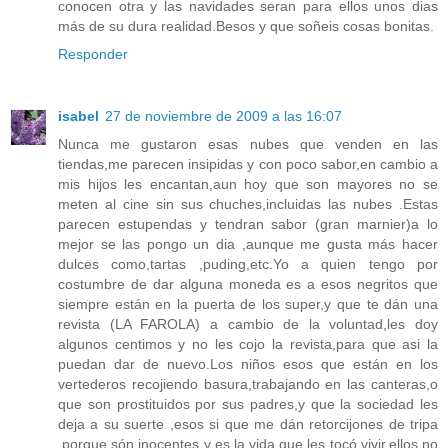
conocen otra y las navidades seran para ellos unos dias
más de su dura realidad.Besos y que soñeis cosas bonitas.
Responder
isabel
27 de noviembre de 2009 a las 16:07
Nunca me gustaron esas nubes que venden en las
tiendas,me parecen insipidas y con poco sabor,en cambio a
mis hijos les encantan,aun hoy que son mayores no se
meten al cine sin sus chuches,incluidas las nubes .Estas
parecen estupendas y tendran sabor (gran marnier)a lo
mejor se las pongo un dia ,aunque me gusta más hacer
dulces como,tartas ,puding,etc.Yo a quien tengo por
costumbre de dar alguna moneda es a esos negritos que
siempre están en la puerta de los super,y que te dán una
revista (LA FAROLA) a cambio de la voluntad,les doy
algunos centimos y no les cojo la revista,para que asi la
puedan dar de nuevo.Los niños esos que están en los
vertederos recojiendo basura,trabajando en las canteras,o
que son prostituidos por sus padres,y que la sociedad les
deja a su suerte ,esos si que me dán retorcijones de tripa
,porque són inocentes y es la vida que les tocó vivir,ellos no