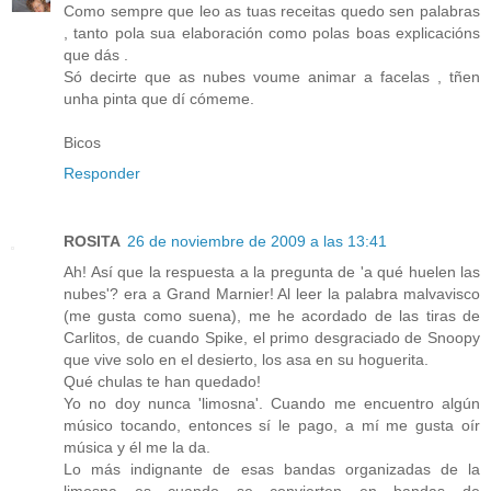
Como sempre que leo as tuas receitas quedo sen palabras
, tanto pola sua elaboración como polas boas explicacións
que dás .
Só decirte que as nubes voume animar a facelas , tñen
unha pinta que dí cómeme.
Bicos
Responder
ROSITA
26 de noviembre de 2009 a las 13:41
Ah! Así que la respuesta a la pregunta de 'a qué huelen las
nubes'? era a Grand Marnier! Al leer la palabra malvavisco
(me gusta como suena), me he acordado de las tiras de
Carlitos, de cuando Spike, el primo desgraciado de Snoopy
que vive solo en el desierto, los asa en su hoguerita.
Qué chulas te han quedado!
Yo no doy nunca 'limosna'. Cuando me encuentro algún
músico tocando, entonces sí le pago, a mí me gusta oír
música y él me la da.
Lo más indignante de esas bandas organizadas de la