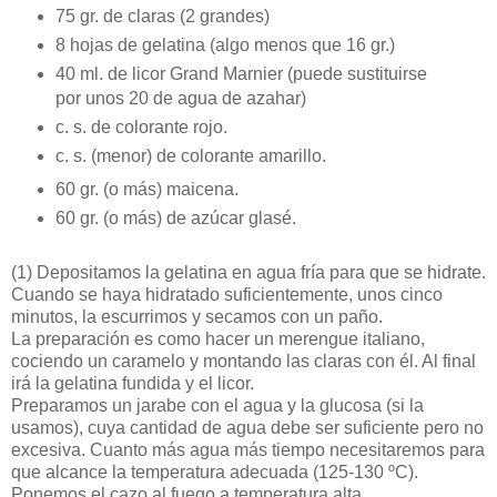
75 gr. de claras (2 grandes)
8 hojas de gelatina (algo menos que 16 gr.)
40 ml. de licor Grand Marnier (puede sustituirse
por unos 20 de agua de azahar)
c. s. de colorante rojo.
c. s. (menor) de colorante amarillo.
60 gr. (o más) maicena.
60 gr. (o más) de azúcar glasé.
(1)
Depositamos la gelatina en agua fría para que se hidrate.
Cuando se haya hidratado suficientemente, unos cinco
minutos, la escurrimos y secamos con un paño.
La preparación es como hacer un merengue italiano,
cociendo un caramelo y montando las claras con él. Al final
irá la gelatina fundida y el licor.
Preparamos un jarabe con el agua y la glucosa (si la
usamos), cuya cantidad de agua debe ser suficiente pero no
excesiva. Cuanto más agua más tiempo necesitaremos para
que alcance la temperatura adecuada (125-130 ºC).
Ponemos el cazo al fuego a temperatura alta.