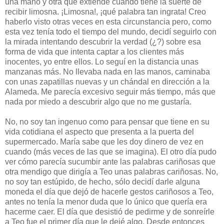
una mano y otra que extiende cuando tiene la suerte de
recibir limosna. ¡Limosna!, ¡qué palabra tan ingrata! Creo
haberlo visto otras veces en esta circunstancia pero, como
esta vez tenía todo el tiempo del mundo, decidí seguirlo con
la mirada intentando descubrir la verdad (¿?) sobre esa
forma de vida que intenta captar a los clientes más
inocentes, yo entre ellos. Lo seguí en la distancia unas
manzanas más. No llevaba nada en las manos, caminaba
con unas zapatillas nuevas y un chándal en dirección a la
Alameda. Me parecía excesivo seguir más tiempo, más que
nada por miedo a descubrir algo que no me gustaría.
No, no soy tan ingenuo como para pensar que tiene en su
vida cotidiana el aspecto que presenta a la puerta del
supermercado. María sabe que les doy dinero de vez en
cuando (más veces de las que se imagina). El otro día pudo
ver cómo parecía sucumbir ante las palabras cariñosas que
otra mendigo que dirigía a Teo unas palabras cariñosas. No,
no soy tan estúpido, de hecho, sólo decidí darle alguna
moneda el día que dejó de hacerle gestos cariñosos a Teo,
antes no tenía la menor duda que lo único que quería era
hacerme caer. El día que desistió de pedirme y de sonreírle
a Teo fue el primer día que le dejé algo. Desde entonces