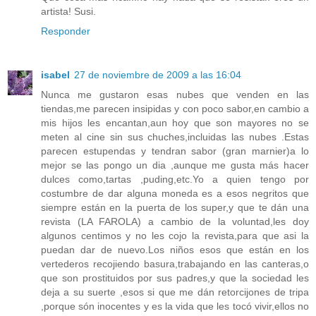
artista! Susi.
Responder
isabel
27 de noviembre de 2009 a las 16:04
Nunca me gustaron esas nubes que venden en las
tiendas,me parecen insipidas y con poco sabor,en cambio a
mis hijos les encantan,aun hoy que son mayores no se
meten al cine sin sus chuches,incluidas las nubes .Estas
parecen estupendas y tendran sabor (gran marnier)a lo
mejor se las pongo un dia ,aunque me gusta más hacer
dulces como,tartas ,puding,etc.Yo a quien tengo por
costumbre de dar alguna moneda es a esos negritos que
siempre están en la puerta de los super,y que te dán una
revista (LA FAROLA) a cambio de la voluntad,les doy
algunos centimos y no les cojo la revista,para que asi la
puedan dar de nuevo.Los niños esos que están en los
vertederos recojiendo basura,trabajando en las canteras,o
que son prostituidos por sus padres,y que la sociedad les
deja a su suerte ,esos si que me dán retorcijones de tripa
,porque són inocentes y es la vida que les tocó vivir,ellos no