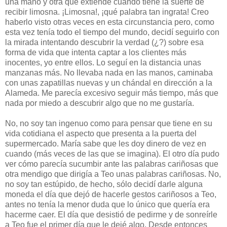
una mano y otra que extiende cuando tiene la suerte de
recibir limosna. ¡Limosna!, ¡qué palabra tan ingrata! Creo
haberlo visto otras veces en esta circunstancia pero, como
esta vez tenía todo el tiempo del mundo, decidí seguirlo con
la mirada intentando descubrir la verdad (¿?) sobre esa
forma de vida que intenta captar a los clientes más
inocentes, yo entre ellos. Lo seguí en la distancia unas
manzanas más. No llevaba nada en las manos, caminaba
con unas zapatillas nuevas y un chándal en dirección a la
Alameda. Me parecía excesivo seguir más tiempo, más que
nada por miedo a descubrir algo que no me gustaría.
No, no soy tan ingenuo como para pensar que tiene en su
vida cotidiana el aspecto que presenta a la puerta del
supermercado. María sabe que les doy dinero de vez en
cuando (más veces de las que se imagina). El otro día pudo
ver cómo parecía sucumbir ante las palabras cariñosas que
otra mendigo que dirigía a Teo unas palabras cariñosas. No,
no soy tan estúpido, de hecho, sólo decidí darle alguna
moneda el día que dejó de hacerle gestos cariñosos a Teo,
antes no tenía la menor duda que lo único que quería era
hacerme caer. El día que desistió de pedirme y de sonreírle
a Teo fue el primer día que le dejé algo. Desde entonces