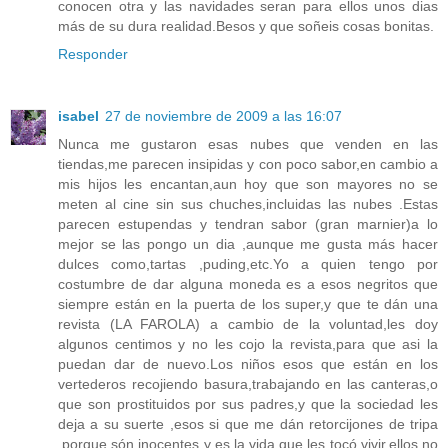
conocen otra y las navidades seran para ellos unos dias
más de su dura realidad.Besos y que soñeis cosas bonitas.
Responder
isabel
27 de noviembre de 2009 a las 16:07
Nunca me gustaron esas nubes que venden en las
tiendas,me parecen insipidas y con poco sabor,en cambio a
mis hijos les encantan,aun hoy que son mayores no se
meten al cine sin sus chuches,incluidas las nubes .Estas
parecen estupendas y tendran sabor (gran marnier)a lo
mejor se las pongo un dia ,aunque me gusta más hacer
dulces como,tartas ,puding,etc.Yo a quien tengo por
costumbre de dar alguna moneda es a esos negritos que
siempre están en la puerta de los super,y que te dán una
revista (LA FAROLA) a cambio de la voluntad,les doy
algunos centimos y no les cojo la revista,para que asi la
puedan dar de nuevo.Los niños esos que están en los
vertederos recojiendo basura,trabajando en las canteras,o
que son prostituidos por sus padres,y que la sociedad les
deja a su suerte ,esos si que me dán retorcijones de tripa
,porque són inocentes y es la vida que les tocó vivir,ellos no