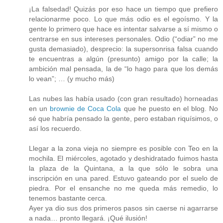
¡La falsedad! Quizás por eso hace un tiempo que prefiero
relacionarme poco. Lo que más odio es el egoísmo. Y la
gente lo primero que hace es intentar salvarse a sí mismo o
centrarse en sus intereses personales. Odio (“odiar” no me
gusta demasiado), desprecio: la supersonrisa falsa cuando
te encuentras a algún (presunto) amigo por la calle; la
ambición mal pensada, la de “lo hago para que los demás
lo vean”; … (y mucho más)
Las nubes las había usado (con gran resultado) horneadas
en un
brownie de Coca Cola
que he puesto en el blog. No
sé que habría pensado la gente, pero estaban riquísimos, o
así los recuerdo.
Llegar a la zona vieja no siempre es posible con Teo en la
mochila. El miércoles, agotado y deshidratado fuimos hasta
la plaza de la Quintana, a la que sólo le sobra una
inscripción en una pared. Estuvo gateando por el suelo de
piedra. Por el ensanche no me queda más remedio, lo
tenemos bastante cerca.
Ayer ya dio sus dos primeros pasos sin caerse ni agarrarse
a nada… pronto llegará. ¡Qué ilusión!