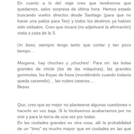
En cuanto a lo del viaje creo que tendremos que
quedarnos, salvo sorpresa de última hora. Hemos estado
buscando vuelos directos desde Santiago (para que no
fuese una paliza para Teo) y todos los destinos ya habían
sido visitados. Creo que tocará (no adjetivaré la afirmación)
visita a casa de la S.
Un beso, siempre tengo tanto que contar y tan poco
tiempo…
Morgana
, hay chuches y ¡chuches!. Para mí: las bolas
grandes de chicle (las de las máquinas), las grandes
gominolas, los Koyac de fresa (mordiéndolo cuando todavía
queda caramelo)… las nubes caseras….
Besos.
Quo
, creo que es mejor no plantearse algunas cuestiones o
hacerlo en voz baja. Si lo hiciésemos acabaríamos por no
vivir y para la tierra de una vez por todas.
En las ciudades grandes es otra cosa, allí la probabilidad
de un “timo” es mucho mayor que en ciudades en las que