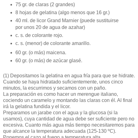
75 gr. de claras (2 grandes)
8 hojas de gelatina (algo menos que 16 gr.)
40 ml. de licor Grand Marnier (puede sustituirse
por unos 20 de agua de azahar)
c. s. de colorante rojo.
c. s. (menor) de colorante amarillo.
60 gr. (o más) maicena.
60 gr. (o más) de azúcar glasé.
(1)
Depositamos la gelatina en agua fría para que se hidrate.
Cuando se haya hidratado suficientemente, unos cinco
minutos, la escurrimos y secamos con un paño.
La preparación es como hacer un merengue italiano,
cociendo un caramelo y montando las claras con él. Al final
irá la gelatina fundida y el licor.
Preparamos un jarabe con el agua y la glucosa (si la
usamos), cuya cantidad de agua debe ser suficiente pero no
excesiva. Cuanto más agua más tiempo necesitaremos para
que alcance la temperatura adecuada (125-130 ºC).
Ponemos el cazo al fuego a temperatura alta.