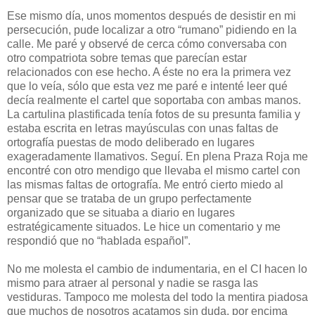
Ese mismo día, unos momentos después de desistir en mi
persecución, pude localizar a otro “rumano” pidiendo en la
calle. Me paré y observé de cerca cómo conversaba con
otro compatriota sobre temas que parecían estar
relacionados con ese hecho. A éste no era la primera vez
que lo veía, sólo que esta vez me paré e intenté leer qué
decía realmente el cartel que soportaba con ambas manos.
La cartulina plastificada tenía fotos de su presunta familia y
estaba escrita en letras mayúsculas con unas faltas de
ortografía puestas de modo deliberado en lugares
exageradamente llamativos. Seguí. En plena Praza Roja me
encontré con otro mendigo que llevaba el mismo cartel con
las mismas faltas de ortografía. Me entró cierto miedo al
pensar que se trataba de un grupo perfectamente
organizado que se situaba a diario en lugares
estratégicamente situados. Le hice un comentario y me
respondió que no “hablada español”.
No me molesta el cambio de indumentaria, en el CI hacen lo
mismo para atraer al personal y nadie se rasga las
vestiduras. Tampoco me molesta del todo la mentira piadosa
que muchos de nosotros acatamos sin duda, por encima