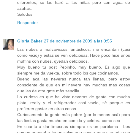
diferentes, se las haré a las niñas pero con agua de
azahar...
Saludos
Responder
Gloria Baker
27 de noviembre de 2009 a las 0:55
Lss nubes o malvaviscos fantàsticos, me encantan (casi
como vicio) y estas se ven deliciosas. Hace poco hice unos
muffins con nubes, qyedan deliciosos.
Muy bueno tu post Pepinho, muy bueno. Es algo que
siempre me da vuekta, sobre todo los que cocinamos.
Bueno acà las neveras nunca tan llenas, pero estoy
consciente de que en mi nevera hay muchas mas cosas
que las de otra gnte màs sencilla.
Lo curioso es que he visto neveras de gente con mucha
plata, really y el refrigerador casi vacìo, sè porque es
prefieren gastar en otras cosas.
Curiosamente la gente màs pobre (por lo menos acà) para
las fiestas gasta mucho en comida y celebra como sea.
En cuanto a dar limosnas siempre es un porblema . Les
doy en general a todos salvo que venga muy cargada con