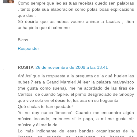
Como sempre que leo as tuas receitas quedo sen palabras
, tanto pola sua elaboración como polas boas explicacións
que dás .
Só decirte que as nubes voume animar a facelas , tñen
unha pinta que dí cómeme.
Bicos
Responder
ROSITA
26 de noviembre de 2009 a las 13:41
Ah! Así que la respuesta a la pregunta de 'a qué huelen las
nubes'? era a Grand Marnier! Al leer la palabra malvavisco
(me gusta como suena), me he acordado de las tiras de
Carlitos, de cuando Spike, el primo desgraciado de Snoopy
que vive solo en el desierto, los asa en su hoguerita.
Qué chulas te han quedado!
Yo no doy nunca 'limosna'. Cuando me encuentro algún
músico tocando, entonces sí le pago, a mí me gusta oír
música y él me la da.
Lo más indignante de esas bandas organizadas de la