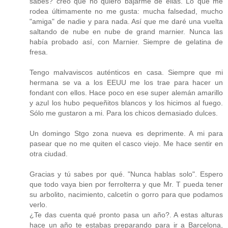
sabes? creo que no quiero bajarme de ellas. Lo que me
rodea últimamente no me gusta: mucha falsedad, mucho
"amiga" de nadie y para nada. Así que me daré una vuelta
saltando de nube en nube de grand marnier. Nunca las
había probado así, con Marnier. Siempre de gelatina de
fresa.
Tengo malvaviscos auténticos en casa. Siempre que mi
hermana se va a los EEUU me los trae para hacer un
fondant con ellos. Hace poco en ese super alemán amarillo
y azul los hubo pequeñitos blancos y los hicimos al fuego.
Sólo me gustaron a mi. Para los chicos demasiado dulces.
Un domingo Stgo zona nueva es deprimente. A mi para
pasear que no me quiten el casco viejo. Me hace sentir en
otra ciudad.
Gracias y tú sabes por qué. "Nunca hablas solo". Espero
que todo vaya bien por ferrolterra y que Mr. T pueda tener
su arbolito, nacimiento, calcetín o gorro para que podamos
verlo.
¿Te das cuenta qué pronto pasa un año?. A estas alturas
hace un año te estabas preparando para ir a Barcelona,