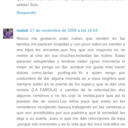
artista! Susi.
Responder
isabel
27 de noviembre de 2009 a las 16:04
Nunca me gustaron esas nubes que venden en las
tiendas,me parecen insipidas y con poco sabor,en cambio a
mis hijos les encantan,aun hoy que son mayores no se
meten al cine sin sus chuches,incluidas las nubes .Estas
parecen estupendas y tendran sabor (gran marnier)a lo
mejor se las pongo un dia ,aunque me gusta más hacer
dulces como,tartas ,puding,etc.Yo a quien tengo por
costumbre de dar alguna moneda es a esos negritos que
siempre están en la puerta de los super,y que te dán una
revista (LA FAROLA) a cambio de la voluntad,les doy
algunos centimos y no les cojo la revista,para que asi la
puedan dar de nuevo.Los niños esos que están en los
vertederos recojiendo basura,trabajando en las canteras,o
que son prostituidos por sus padres,y que la sociedad les
deja a su suerte ,esos si que me dán retorcijones de tripa
,porque són inocentes y es la vida que les tocó vivir,ellos no