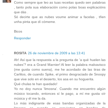
Como sempre que leo as tuas receitas quedo sen palabras
, tanto pola sua elaboración como polas boas explicacións
que dás .
Só decirte que as nubes voume animar a facelas , tñen
unha pinta que dí cómeme.
Bicos
Responder
ROSITA
26 de noviembre de 2009 a las 13:41
Ah! Así que la respuesta a la pregunta de 'a qué huelen las
nubes'? era a Grand Marnier! Al leer la palabra malvavisco
(me gusta como suena), me he acordado de las tiras de
Carlitos, de cuando Spike, el primo desgraciado de Snoopy
que vive solo en el desierto, los asa en su hoguerita.
Qué chulas te han quedado!
Yo no doy nunca 'limosna'. Cuando me encuentro algún
músico tocando, entonces sí le pago, a mí me gusta oír
música y él me la da.
Lo más indignante de esas bandas organizadas de la