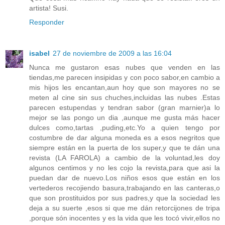
artista! Susi.
Responder
isabel
27 de noviembre de 2009 a las 16:04
Nunca me gustaron esas nubes que venden en las
tiendas,me parecen insipidas y con poco sabor,en cambio a
mis hijos les encantan,aun hoy que son mayores no se
meten al cine sin sus chuches,incluidas las nubes .Estas
parecen estupendas y tendran sabor (gran marnier)a lo
mejor se las pongo un dia ,aunque me gusta más hacer
dulces como,tartas ,puding,etc.Yo a quien tengo por
costumbre de dar alguna moneda es a esos negritos que
siempre están en la puerta de los super,y que te dán una
revista (LA FAROLA) a cambio de la voluntad,les doy
algunos centimos y no les cojo la revista,para que asi la
puedan dar de nuevo.Los niños esos que están en los
vertederos recojiendo basura,trabajando en las canteras,o
que son prostituidos por sus padres,y que la sociedad les
deja a su suerte ,esos si que me dán retorcijones de tripa
,porque són inocentes y es la vida que les tocó vivir,ellos no