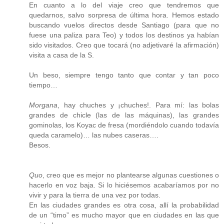
En cuanto a lo del viaje creo que tendremos que
quedarnos, salvo sorpresa de última hora. Hemos estado
buscando vuelos directos desde Santiago (para que no
fuese una paliza para Teo) y todos los destinos ya habían
sido visitados. Creo que tocará (no adjetivaré la afirmación)
visita a casa de la S.
Un beso, siempre tengo tanto que contar y tan poco
tiempo…
Morgana
, hay chuches y ¡chuches!. Para mí: las bolas
grandes de chicle (las de las máquinas), las grandes
gominolas, los Koyac de fresa (mordiéndolo cuando todavía
queda caramelo)… las nubes caseras….
Besos.
Quo
, creo que es mejor no plantearse algunas cuestiones o
hacerlo en voz baja. Si lo hiciésemos acabaríamos por no
vivir y para la tierra de una vez por todas.
En las ciudades grandes es otra cosa, allí la probabilidad
de un “timo” es mucho mayor que en ciudades en las que