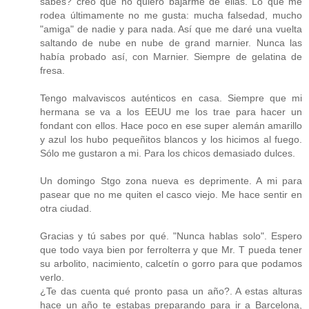
sabes? creo que no quiero bajarme de ellas. Lo que me
rodea últimamente no me gusta: mucha falsedad, mucho
"amiga" de nadie y para nada. Así que me daré una vuelta
saltando de nube en nube de grand marnier. Nunca las
había probado así, con Marnier. Siempre de gelatina de
fresa.
Tengo malvaviscos auténticos en casa. Siempre que mi
hermana se va a los EEUU me los trae para hacer un
fondant con ellos. Hace poco en ese super alemán amarillo
y azul los hubo pequeñitos blancos y los hicimos al fuego.
Sólo me gustaron a mi. Para los chicos demasiado dulces.
Un domingo Stgo zona nueva es deprimente. A mi para
pasear que no me quiten el casco viejo. Me hace sentir en
otra ciudad.
Gracias y tú sabes por qué. "Nunca hablas solo". Espero
que todo vaya bien por ferrolterra y que Mr. T pueda tener
su arbolito, nacimiento, calcetín o gorro para que podamos
verlo.
¿Te das cuenta qué pronto pasa un año?. A estas alturas
hace un año te estabas preparando para ir a Barcelona,