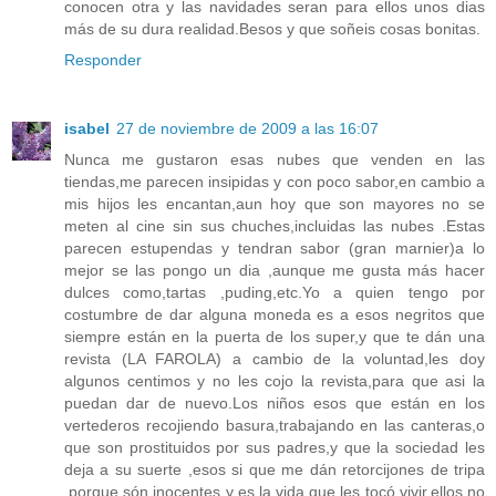
conocen otra y las navidades seran para ellos unos dias
más de su dura realidad.Besos y que soñeis cosas bonitas.
Responder
isabel
27 de noviembre de 2009 a las 16:07
Nunca me gustaron esas nubes que venden en las
tiendas,me parecen insipidas y con poco sabor,en cambio a
mis hijos les encantan,aun hoy que son mayores no se
meten al cine sin sus chuches,incluidas las nubes .Estas
parecen estupendas y tendran sabor (gran marnier)a lo
mejor se las pongo un dia ,aunque me gusta más hacer
dulces como,tartas ,puding,etc.Yo a quien tengo por
costumbre de dar alguna moneda es a esos negritos que
siempre están en la puerta de los super,y que te dán una
revista (LA FAROLA) a cambio de la voluntad,les doy
algunos centimos y no les cojo la revista,para que asi la
puedan dar de nuevo.Los niños esos que están en los
vertederos recojiendo basura,trabajando en las canteras,o
que son prostituidos por sus padres,y que la sociedad les
deja a su suerte ,esos si que me dán retorcijones de tripa
,porque són inocentes y es la vida que les tocó vivir,ellos no