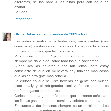
diferentes, se las haré a las niñas pero con agua de
azahar...
Saludos
Responder
Gloria Baker
27 de noviembre de 2009 a las 0:55
Lss nubes o malvaviscos fantàsticos, me encantan (casi
como vicio) y estas se ven deliciosas. Hace poco hice unos
muffins con nubes, qyedan deliciosos.
Muy bueno tu post Pepinho, muy bueno. Es algo que
siempre me da vuekta, sobre todo los que cocinamos.
Bueno acà las neveras nunca tan llenas, pero estoy
consciente de que en mi nevera hay muchas mas cosas
que las de otra gnte màs sencilla.
Lo curioso es que he visto neveras de gente con mucha
plata, really y el refrigerador casi vacìo, sè porque es
prefieren gastar en otras cosas.
Curiosamente la gente màs pobre (por lo menos acà) para
las fiestas gasta mucho en comida y celebra como sea.
En cuanto a dar limosnas siempre es un porblema . Les
doy en general a todos salvo que venga muy cargada con