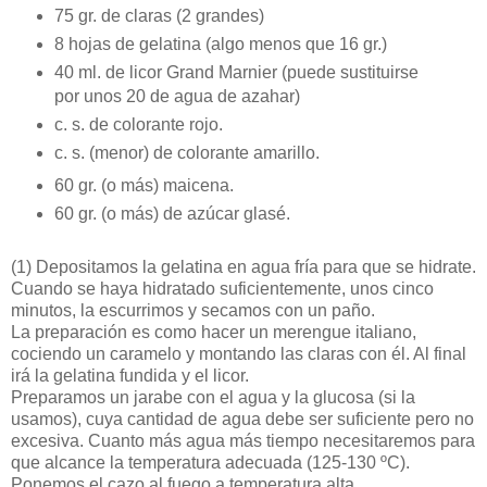
75 gr. de claras (2 grandes)
8 hojas de gelatina (algo menos que 16 gr.)
40 ml. de licor Grand Marnier (puede sustituirse
por unos 20 de agua de azahar)
c. s. de colorante rojo.
c. s. (menor) de colorante amarillo.
60 gr. (o más) maicena.
60 gr. (o más) de azúcar glasé.
(1)
Depositamos la gelatina en agua fría para que se hidrate.
Cuando se haya hidratado suficientemente, unos cinco
minutos, la escurrimos y secamos con un paño.
La preparación es como hacer un merengue italiano,
cociendo un caramelo y montando las claras con él. Al final
irá la gelatina fundida y el licor.
Preparamos un jarabe con el agua y la glucosa (si la
usamos), cuya cantidad de agua debe ser suficiente pero no
excesiva. Cuanto más agua más tiempo necesitaremos para
que alcance la temperatura adecuada (125-130 ºC).
Ponemos el cazo al fuego a temperatura alta.