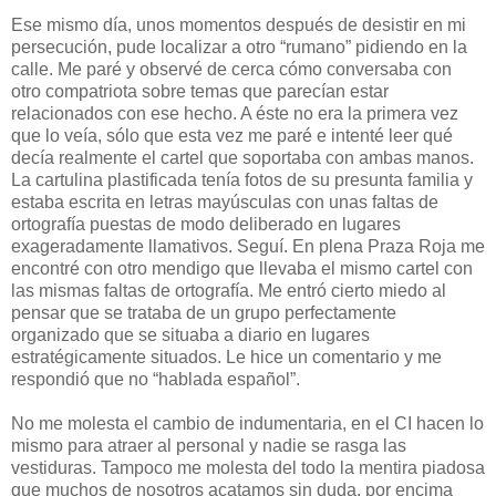
Ese mismo día, unos momentos después de desistir en mi
persecución, pude localizar a otro “rumano” pidiendo en la
calle. Me paré y observé de cerca cómo conversaba con
otro compatriota sobre temas que parecían estar
relacionados con ese hecho. A éste no era la primera vez
que lo veía, sólo que esta vez me paré e intenté leer qué
decía realmente el cartel que soportaba con ambas manos.
La cartulina plastificada tenía fotos de su presunta familia y
estaba escrita en letras mayúsculas con unas faltas de
ortografía puestas de modo deliberado en lugares
exageradamente llamativos. Seguí. En plena Praza Roja me
encontré con otro mendigo que llevaba el mismo cartel con
las mismas faltas de ortografía. Me entró cierto miedo al
pensar que se trataba de un grupo perfectamente
organizado que se situaba a diario en lugares
estratégicamente situados. Le hice un comentario y me
respondió que no “hablada español”.
No me molesta el cambio de indumentaria, en el CI hacen lo
mismo para atraer al personal y nadie se rasga las
vestiduras. Tampoco me molesta del todo la mentira piadosa
que muchos de nosotros acatamos sin duda, por encima