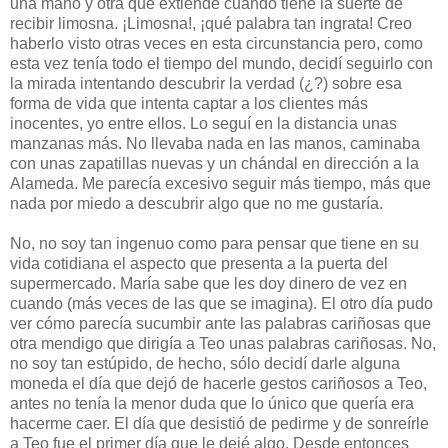
una mano y otra que extiende cuando tiene la suerte de
recibir limosna. ¡Limosna!, ¡qué palabra tan ingrata! Creo
haberlo visto otras veces en esta circunstancia pero, como
esta vez tenía todo el tiempo del mundo, decidí seguirlo con
la mirada intentando descubrir la verdad (¿?) sobre esa
forma de vida que intenta captar a los clientes más
inocentes, yo entre ellos. Lo seguí en la distancia unas
manzanas más. No llevaba nada en las manos, caminaba
con unas zapatillas nuevas y un chándal en dirección a la
Alameda. Me parecía excesivo seguir más tiempo, más que
nada por miedo a descubrir algo que no me gustaría.
No, no soy tan ingenuo como para pensar que tiene en su
vida cotidiana el aspecto que presenta a la puerta del
supermercado. María sabe que les doy dinero de vez en
cuando (más veces de las que se imagina). El otro día pudo
ver cómo parecía sucumbir ante las palabras cariñosas que
otra mendigo que dirigía a Teo unas palabras cariñosas. No,
no soy tan estúpido, de hecho, sólo decidí darle alguna
moneda el día que dejó de hacerle gestos cariñosos a Teo,
antes no tenía la menor duda que lo único que quería era
hacerme caer. El día que desistió de pedirme y de sonreírle
a Teo fue el primer día que le dejé algo. Desde entonces