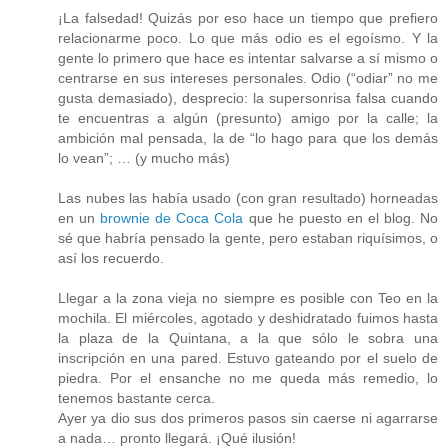
¡La falsedad! Quizás por eso hace un tiempo que prefiero
relacionarme poco. Lo que más odio es el egoísmo. Y la
gente lo primero que hace es intentar salvarse a sí mismo o
centrarse en sus intereses personales. Odio (“odiar” no me
gusta demasiado), desprecio: la supersonrisa falsa cuando
te encuentras a algún (presunto) amigo por la calle; la
ambición mal pensada, la de “lo hago para que los demás
lo vean”; … (y mucho más)
Las nubes las había usado (con gran resultado) horneadas
en un
brownie de Coca Cola
que he puesto en el blog. No
sé que habría pensado la gente, pero estaban riquísimos, o
así los recuerdo.
Llegar a la zona vieja no siempre es posible con Teo en la
mochila. El miércoles, agotado y deshidratado fuimos hasta
la plaza de la Quintana, a la que sólo le sobra una
inscripción en una pared. Estuvo gateando por el suelo de
piedra. Por el ensanche no me queda más remedio, lo
tenemos bastante cerca.
Ayer ya dio sus dos primeros pasos sin caerse ni agarrarse
a nada… pronto llegará. ¡Qué ilusión!