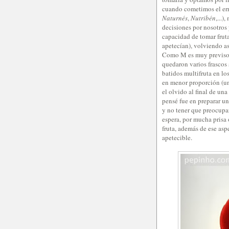
cuando cometimos el erro
Naturnés
,
Nutribén
,...
decisiones por nosotros
capacidad de tomar fruta
apetecían), volviendo así
Como M es muy previsora
quedaron varios frascos
batidos multifruta en lo
en menor proporción (un
el olvido al final de un
pensé fue en preparar un
y no tener que preocupa
espera, por mucha prisa 
fruta, además de ese as
apetecible.