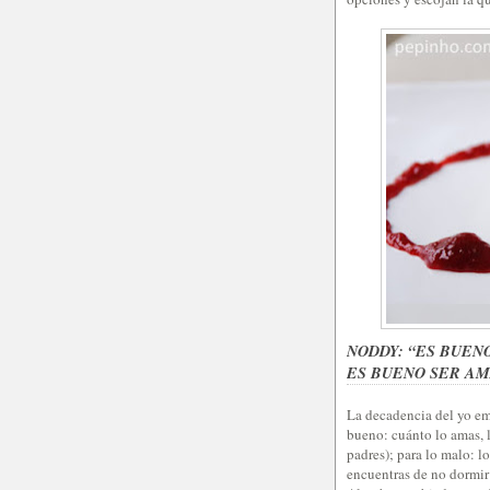
NODDY: “ES BUEN
ES BUENO SER A
La decadencia del yo emp
bueno: cuánto lo amas, l
padres); para lo malo: l
encuentras de no dormir