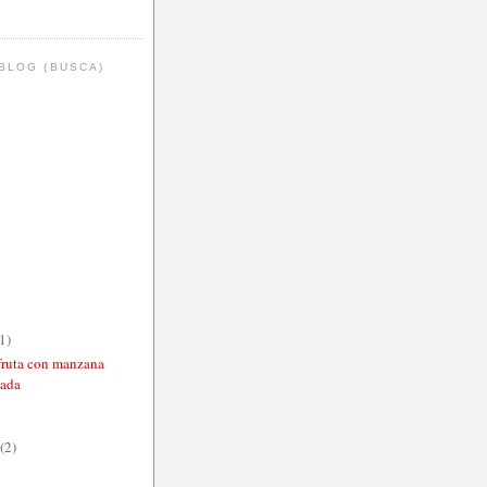
BLOG (BUSCA)
1)
ifruta con manzana
zada
(2)