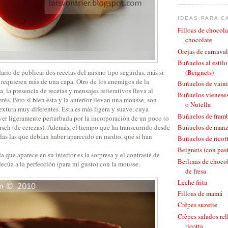
IDEAS PARA C
Filloas de chocola
chocolate
Orejas de carnaval
Buñuelos al estil
rio de publicar dos recetas del mismo tipo seguidas, más si
(Beignets)
e requieren más de una capa. Otro de los enemigos de la
Buñuelos de vaini
, la presencia de recetas y mensajes reiterativos lleva al
Buñuelos vieneses
rés. Pero si bien ésta y la anterior llevan una mousse, son
o Nutella
textura muy diferentes. Ésta es más ligera y suave, cuya
Buñuelos de fram
ver ligeramente perturbada por la incorporación de un poco (o
rsch (de cerezas). Además, el tiempo que ha transcurrido desde
Buñuelos de man
das las que debían haber aparecido en medio, qué sí han
Buñuelos de ricott
Beignets (con pas
que aparece en su interior es la sorpresa y el contraste de
Berlinas de chocol
decúa a la perfección (para mi gusto) con la mousse.
de fresa
Leche frita
Filloas de mamá
Crêpes suzette
Crêpes salados rel
ricotta