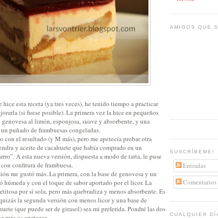
AMIGOS QUE S
 hice esta receta (ya tres veces), he tenido tiempo a practicar
rarla (si fuese posible). La primera vez la hice en pequeños
e genovesa al limón, esponjosa, suave y absorbente, y una
n un puñado de frambuesas congeladas.
 con el resultado (y M más), pero me apetecía probar otra
endra y aceite de cacahuete que había comprado en un
SUSCRÍBEME!
arrro”. A esta nueva versión, dispuesta a modo de tarta, le puse
 con confitura de frambuesa.
Entradas
sión me gustó más. La primera, con la base de genovesa y un
Comentarios
tó húmeda y con el toque de sabor aportado por el licor. La
etitosa por sí sola, pero más quebradiza y menos absorbente. Es
 quizás la segunda versión con menos licor y una base de
uete (que puede ser de girasol) sea mi preferida. Pondré las dos
CUALQUIER DÍ
ue más os apetezca.