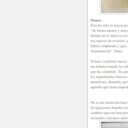
Etapas
Ésta ha sido la mayor p
“de fuerza menor y mayo
dolido en el alma (si ex
un espacio de evasión, 
habéis empleado y que,
alimentación”. Sorry.
Si hace veintitrés meses
me habría tomado la vid
que he cometido. Ya, pero
los ingredientes básicos
monótona, aburrida, prev
aquello que tiene imper
No es mi intención hacer
divagaciones banales ni 
cambios que me han permi
recuerdos cercanos antes