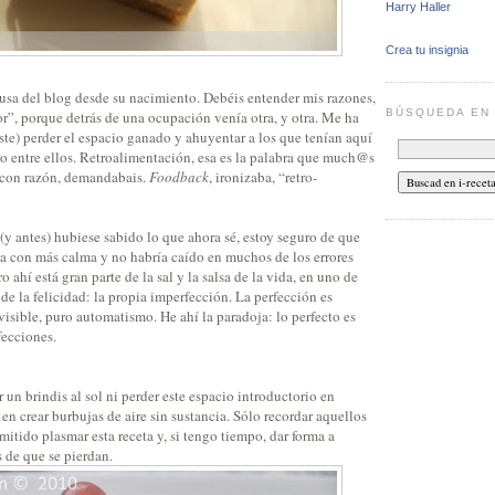
Harry Haller
Crea tu insignia
ausa del blog desde su nacimiento. Debéis entender mis razones,
BÚSQUEDA E
r”, porque detrás de una ocupación venía otra, y otra. Me ha
iste) perder el espacio ganado y ahuyentar a los que tenían aquí
yo entre ellos. Retroalimentación, esa es la palabra que much@s
 con razón, demandabais.
Foodback
, ironizaba, “retro-
 (y antes) hubiese sabido lo que ahora sé, estoy seguro de que
a con más calma y no habría caído en muchos de los errores
 ahí está gran parte de la sal y la salsa de la vida, en uno de
 de la felicidad: la propia imperfección. La perfección es
isible, puro automatismo. He ahí la paradoja: lo perfecto es
fecciones.
 un brindis al sol ni perder este espacio introductorio en
en crear burbujas de aire sin sustancia. Sólo recordar aquellos
tido plasmar esta receta y, si tengo tiempo, dar forma a
 de que se pierdan.