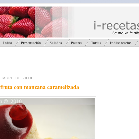
Inicio
Presentación
Salados
Postres
Tartas
Índice recetas
IEMBRE DE 2010
ifruta con manzana caramelizada