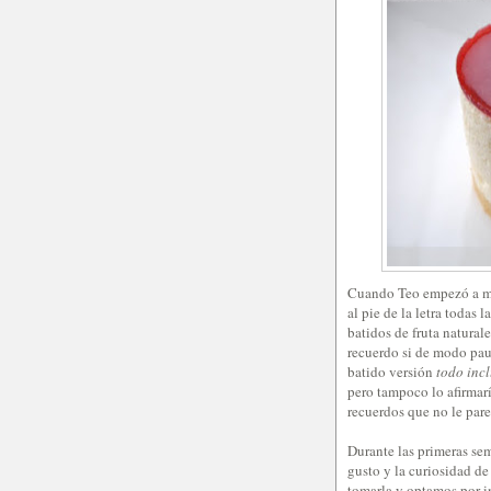
Cuando Teo empezó a me
al pie de la letra todas
batidos de fruta natural
recuerdo si de modo paul
batido versión
todo inc
pero tampoco lo afirmar
recuerdos que no le par
Durante las primeras sem
gusto y la curiosidad d
tomarla y optamos por in