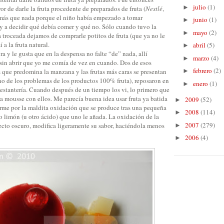
julio
(1)
►
r de darle la fruta procedente de preparados de fruta (
Nestlé
,
), más que nada porque el niño había empezado a tomar
junio
(1)
►
 y a decidir qué debía comer y qué no. Sólo cuando tuvo la
mayo
(2)
►
 troceada dejamos de comprarle potitos de fruta (que ya no le
 a la fruta natural.
abril
(5)
►
 y le gusta que en la despensa no falte “de” nada, allí
marzo
(4)
►
 sin abrir que yo me comía de vez en cuando. Dos de esos
febrero
(2)
s que predomina la manzana y las frutas más caras se presentan
►
o de los problemas de los productos 100% fruta), reposaron en
enero
(1)
►
a estantería. Cuando después de un tiempo los vi, lo primero que
a mousse con ellos. Me parecía buena idea usar fruta ya batida
2009
(52)
►
rme por la maldita oxidación que se produce tras una pequeña
2008
(114)
►
o limón (u otro ácido) que uno le añada. La oxidación de la
2007
(279)
pecto oscuro, modifica ligeramente su sabor, haciéndola menos
►
2006
(4)
►