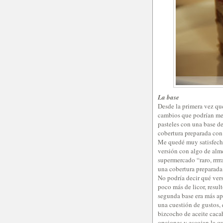
La base
Desde la primera vez que
cambios que podrían mejo
pasteles con una base d
cobertura preparada co
Me quedé muy satisfecho
versión con algo de alm
supermercado “raro, rrrr
una cobertura preparada
No podría decir qué ver
poco más de licor, resul
segunda base era más ap
una cuestión de gustos,
bizcocho de aceite cacah
opciones y escojan la q