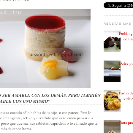
RECETAS MÁS 
Pudding 
con sa
Dulce po
Pastas d
O SER AMABLE CON LOS DEMÁS, PERO TAMBIÉN
vida 
MABLE CON UNO MISMO”
ieza cuando sólo hablas de tu hijo, o eso parece. Para lo
o inteligente, activo y divertido que es (o creen pensar sus
Tarta pr
o poco que duerme, sus rabietas, caprichos o lo cansado que te
 más de cinco horas.