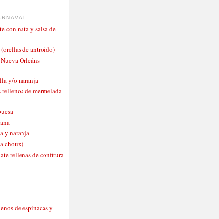
ARNAVAL
te con nata y salsa de
 (orellas de antroido)
o Nueva Orleáns
lla y/o naranja
 rellenos de mermelada
buesa
zana
a y naranja
ta choux)
ate rellenas de confitura
lenos de espinacas y