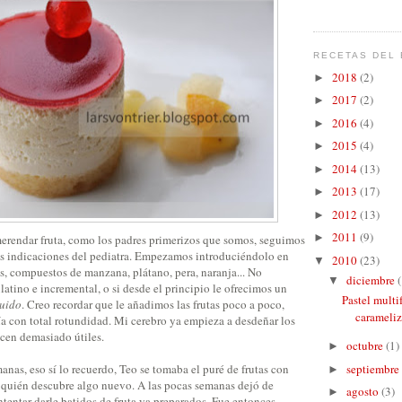
RECETAS DEL 
2018
(2)
►
2017
(2)
►
2016
(4)
►
2015
(4)
►
2014
(13)
►
2013
(17)
►
2012
(13)
►
2011
(9)
►
rendar fruta, como los padres primerizos que somos, seguimos
 las indicaciones del pediatra. Empezamos introduciéndolo en
2010
(23)
▼
es, compuestos de manzana, plátano, pera, naranja... No
diciembre
(
▼
atino e incremental, o si desde el principio le ofrecimos un
Pastel mult
luido
. Creo recordar que le añadimos las frutas poco a poco,
carameli
ía con total rotundidad. Mi cerebro ya empieza a desdeñar los
ecen demasiado útiles.
octubre
(1)
►
anas, eso sí lo recuerdo, Teo se tomaba el puré de frutas con
septiembre
►
e quién descubre algo nuevo. A las pocas semanas dejó de
agosto
(3)
►
tentar darle batidos de fruta ya preparados. Fue entonces