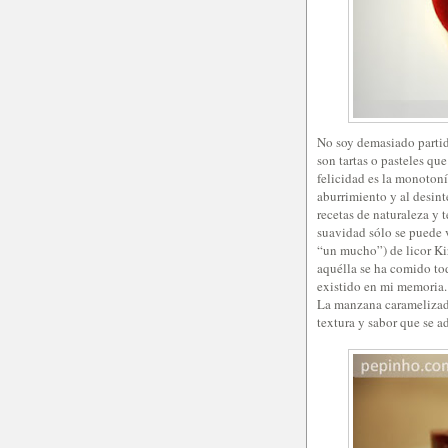
No soy demasiado partida
son tartas o pasteles qu
felicidad es la monotonía
aburrimiento y al desinte
recetas de naturaleza y 
suavidad sólo se puede 
“un mucho”) de licor Ki
aquélla se ha comido to
existido en mi memoria.
La manzana caramelizada 
textura y sabor que se a