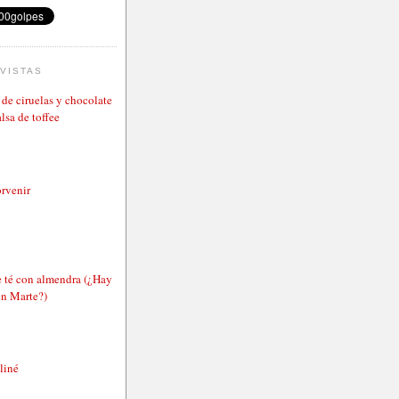
VISTAS
de ciruelas y chocolate
lsa de toffee
rvenir
e té con almendra (¿Hay
en Marte?)
aliné