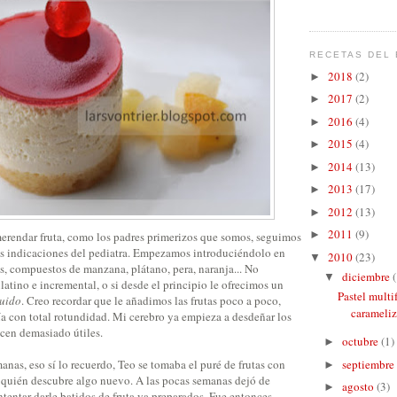
RECETAS DEL 
2018
(2)
►
2017
(2)
►
2016
(4)
►
2015
(4)
►
2014
(13)
►
2013
(17)
►
2012
(13)
►
2011
(9)
►
rendar fruta, como los padres primerizos que somos, seguimos
 las indicaciones del pediatra. Empezamos introduciéndolo en
2010
(23)
▼
es, compuestos de manzana, plátano, pera, naranja... No
diciembre
(
▼
atino e incremental, o si desde el principio le ofrecimos un
Pastel mult
luido
. Creo recordar que le añadimos las frutas poco a poco,
carameli
ía con total rotundidad. Mi cerebro ya empieza a desdeñar los
ecen demasiado útiles.
octubre
(1)
►
anas, eso sí lo recuerdo, Teo se tomaba el puré de frutas con
septiembre
►
e quién descubre algo nuevo. A las pocas semanas dejó de
agosto
(3)
►
tentar darle batidos de fruta ya preparados. Fue entonces