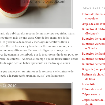
IDEAS PARA C
Filloas de chocola
chocolate
Orejas de carnaval
Buñuelos al estil
rio de publicar dos recetas del mismo tipo seguidas, más si
(Beignets)
e requieren más de una capa. Otro de los enemigos de la
Buñuelos de vaini
, la presencia de recetas y mensajes reiterativos lleva al
Buñuelos vieneses
rés. Pero si bien ésta y la anterior llevan una mousse, son
o Nutella
textura muy diferentes. Ésta es más ligera y suave, cuya
Buñuelos de fram
ver ligeramente perturbada por la incorporación de un poco (o
rsch (de cerezas). Además, el tiempo que ha transcurrido desde
Buñuelos de man
das las que debían haber aparecido en medio, qué sí han
Buñuelos de ricott
Beignets (con pas
que aparece en su interior es la sorpresa y el contraste de
Berlinas de chocol
decúa a la perfección (para mi gusto) con la mousse.
de fresa
Leche frita
Filloas de mamá
Crêpes suzette
Crêpes salados rel
ricotta