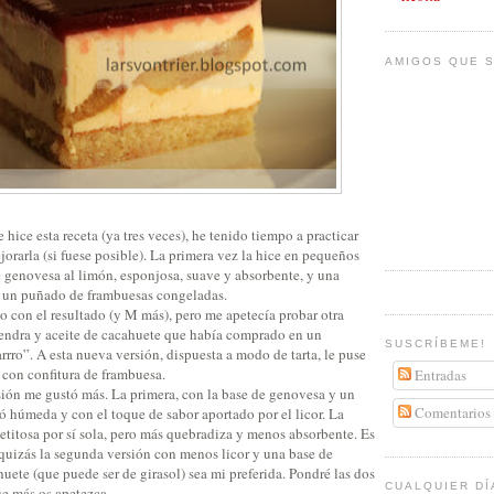
AMIGOS QUE S
 hice esta receta (ya tres veces), he tenido tiempo a practicar
rarla (si fuese posible). La primera vez la hice en pequeños
e genovesa al limón, esponjosa, suave y absorbente, y una
n un puñado de frambuesas congeladas.
 con el resultado (y M más), pero me apetecía probar otra
endra y aceite de cacahuete que había comprado en un
SUSCRÍBEME!
arrro”. A esta nueva versión, dispuesta a modo de tarta, le puse
 con confitura de frambuesa.
Entradas
sión me gustó más. La primera, con la base de genovesa y un
Comentarios
tó húmeda y con el toque de sabor aportado por el licor. La
etitosa por sí sola, pero más quebradiza y menos absorbente. Es
 quizás la segunda versión con menos licor y una base de
uete (que puede ser de girasol) sea mi preferida. Pondré las dos
CUALQUIER DÍ
ue más os apetezca.