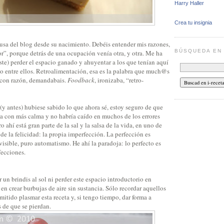
Harry Haller
Crea tu insignia
ausa del blog desde su nacimiento. Debéis entender mis razones,
BÚSQUEDA E
r”, porque detrás de una ocupación venía otra, y otra. Me ha
iste) perder el espacio ganado y ahuyentar a los que tenían aquí
yo entre ellos. Retroalimentación, esa es la palabra que much@s
 con razón, demandabais.
Foodback
, ironizaba, “retro-
 (y antes) hubiese sabido lo que ahora sé, estoy seguro de que
a con más calma y no habría caído en muchos de los errores
 ahí está gran parte de la sal y la salsa de la vida, en uno de
 de la felicidad: la propia imperfección. La perfección es
isible, puro automatismo. He ahí la paradoja: lo perfecto es
fecciones.
 un brindis al sol ni perder este espacio introductorio en
en crear burbujas de aire sin sustancia. Sólo recordar aquellos
tido plasmar esta receta y, si tengo tiempo, dar forma a
 de que se pierdan.