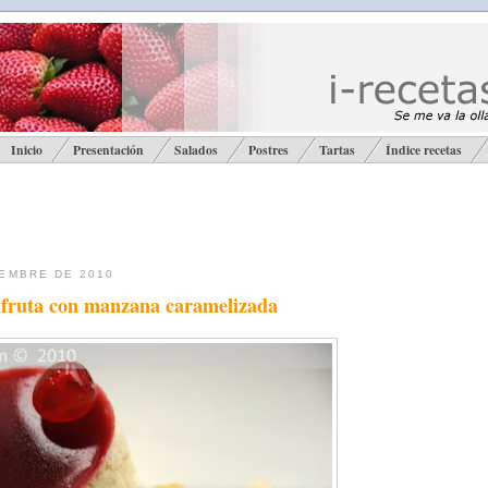
Inicio
Presentación
Salados
Postres
Tartas
Índice recetas
IEMBRE DE 2010
ifruta con manzana caramelizada