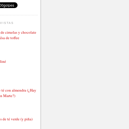
VISTAS
de ciruelas y chocolate
lsa de toffee
aliné
e té con almendra (¿Hay
en Marte?)
 de té verde (y piña)