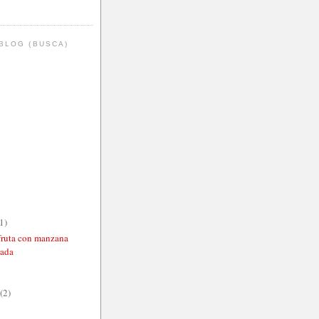
BLOG (BUSCA)
1)
ifruta con manzana
zada
(2)