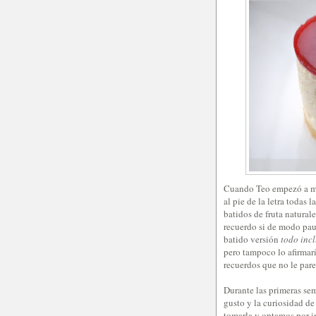
Cuando Teo empezó a me
al pie de la letra todas
batidos de fruta natural
recuerdo si de modo paul
batido versión
todo inc
pero tampoco lo afirmar
recuerdos que no le par
Durante las primeras sem
gusto y la curiosidad d
tomarla y optamos por in