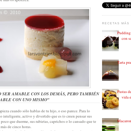
RECETAS MÁS 
Pudding 
con sa
Tarta pr
Pastas d
O SER AMABLE CON LOS DEMÁS, PERO TAMBIÉN
vida 
MABLE CON UNO MISMO”
ieza cuando sólo hablas de tu hijo, o eso parece. Para lo
o inteligente, activo y divertido que es (o creen pensar sus
Macarons
o poco que duerme, sus rabietas, caprichos o lo cansado que te
 más de cinco horas.