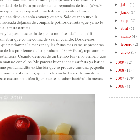
julio
(1)
►
r de darle la fruta procedente de preparados de fruta (
Nestlé
,
), más que nada porque el niño había empezado a tomar
junio
(1)
►
 y a decidir qué debía comer y qué no. Sólo cuando tuvo la
mayo
(2)
►
 troceada dejamos de comprarle potitos de fruta (que ya no le
 a la fruta natural.
abril
(5)
►
 y le gusta que en la despensa no falte “de” nada, allí
marzo
(4)
►
 sin abrir que yo me comía de vez en cuando. Dos de esos
febrero
(2)
s que predomina la manzana y las frutas más caras se presentan
►
o de los problemas de los productos 100% fruta), reposaron en
enero
(1)
►
a estantería. Cuando después de un tiempo los vi, lo primero que
a mousse con ellos. Me parecía buena idea usar fruta ya batida
2009
(52)
►
rme por la maldita oxidación que se produce tras una pequeña
2008
(114)
►
o limón (u otro ácido) que uno le añada. La oxidación de la
2007
(279)
pecto oscuro, modifica ligeramente su sabor, haciéndola menos
►
2006
(4)
►