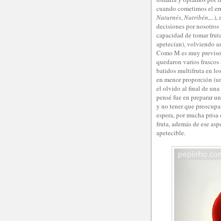
cuando cometimos el erro
Naturnés
,
Nutribén
,...
decisiones por nosotros
capacidad de tomar fruta
apetecían), volviendo así
Como M es muy previsora
quedaron varios frascos
batidos multifruta en lo
en menor proporción (un
el olvido al final de un
pensé fue en preparar un
y no tener que preocupa
espera, por mucha prisa 
fruta, además de ese as
apetecible.