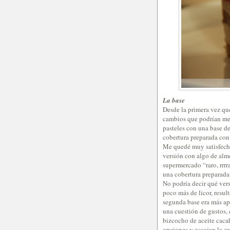
La base
Desde la primera vez que
cambios que podrían mejo
pasteles con una base d
cobertura preparada co
Me quedé muy satisfecho
versión con algo de alm
supermercado “raro, rrrr
una cobertura preparada
No podría decir qué ver
poco más de licor, resul
segunda base era más ap
una cuestión de gustos,
bizcocho de aceite cacah
opciones y escojan la q