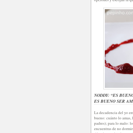
NODDY: “ES BUEN
ES BUENO SER A
La decadencia del yo emp
bueno: cuánto lo amas, l
padres); para lo malo: l
encuentras de no dormir