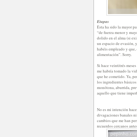
Etapas
Ésta ha sido la mayor p
“de fuerza menor y mayo
dolido en el alma (si ex
un espacio de evasión, 
habéis empleado y que,
alimentación”. Sorry.
Si hace veintitrés meses
me habría tomado la vid
que he cometido. Ya, pero
los ingredientes básicos
monótona, aburrida, prev
aquello que tiene imper
No es mi intención hacer
divagaciones banales ni 
cambios que me han permi
recuerdos cercanos antes