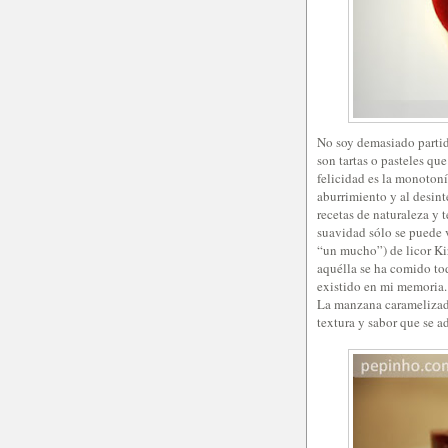
No soy demasiado partida
son tartas o pasteles qu
felicidad es la monotonía
aburrimiento y al desinte
recetas de naturaleza y 
suavidad sólo se puede 
“un mucho”) de licor Ki
aquélla se ha comido to
existido en mi memoria.
La manzana caramelizada 
textura y sabor que se a