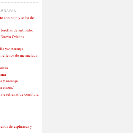
ARNAVAL
te con nata y salsa de
 (orellas de antroido)
o Nueva Orleáns
lla y/o naranja
 rellenos de mermelada
buesa
zana
a y naranja
ta choux)
ate rellenas de confitura
lenos de espinacas y