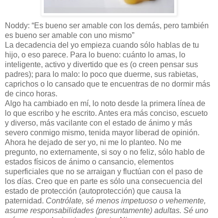
Noddy: “Es bueno ser amable con los demás, pero también
es bueno ser amable con uno mismo”
La decadencia del yo empieza cuando sólo hablas de tu
hijo, o eso parece. Para lo bueno: cuánto lo amas, lo
inteligente, activo y divertido que es (o creen pensar sus
padres); para lo malo: lo poco que duerme, sus rabietas,
caprichos o lo cansado que te encuentras de no dormir más
de cinco horas.
Algo ha cambiado en mí, lo noto desde la primera línea de
lo que escribo y he escrito. Antes era más conciso, escueto
y diverso, más vacilante con el estado de ánimo y más
severo conmigo mismo, tenida mayor liberad de opinión.
Ahora he dejado de ser yo, ni me lo planteo. No me
pregunto, no externamente, si soy o no feliz, sólo hablo de
estados físicos de ánimo o cansancio, elementos
superficiales que no se arraigan y fluctúan con el paso de
los días. Creo que en parte es sólo una consecuencia del
estado de protección (autoprotección) que causa la
paternidad.
Contrólate, sé menos impetuoso o vehemente,
asume responsabilidades (presuntamente) adultas. Sé uno