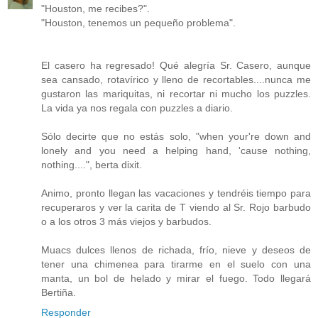
"Houston, me recibes?".
"Houston, tenemos un pequeño problema".
El casero ha regresado! Qué alegría Sr. Casero, aunque
sea cansado, rotavírico y lleno de recortables....nunca me
gustaron las mariquitas, ni recortar ni mucho los puzzles.
La vida ya nos regala con puzzles a diario.
Sólo decirte que no estás solo, "when your're down and
lonely and you need a helping hand, 'cause nothing,
nothing....", berta dixit.
Animo, pronto llegan las vacaciones y tendréis tiempo para
recuperaros y ver la carita de T viendo al Sr. Rojo barbudo
o a los otros 3 más viejos y barbudos.
Muacs dulces llenos de richada, frío, nieve y deseos de
tener una chimenea para tirarme en el suelo con una
manta, un bol de helado y mirar el fuego. Todo llegará
Bertiña.
Responder