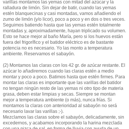
varillas montamos las yemas con mitad del azúcar y la
ralladura de limón. Sin dejar de batir, cuando las yemas
estén blanquecinas y casi montadas, vamos añadiendo el
zumo de limón (y/o licor), poco a poco y en dos o tres veces.
Seguimos batiendo hasta que las yemas estén totalmente
montadas y, aproximadamente, hayan triplicado su volumen.
Esto se hace mejor al baño María, pero si los huevos están
fuera del frigorífico y el batidor eléctrico es de bastante
potencia no es necesario. Yo las monto a temperatura
ambiente. Reservamos el sabayón.
(2)
Montamos las claras con los 42 gr. de azúcar restante. El
azúcar lo añadiremos cuando las claras estén a medio
montar y poco a poco. Batimos hasta que estén firmes. Para
montar las claras es importante que las varillas del batidor
no tengan ningún resto de las yemas ni otro tipo de materia
grasa, deben estar limpias y secas. Siempre se montan
mejor a temperatura ambiente (o más), nunca frías. Si
montamos la claras con anterioridad al sabayón no será
necesario lavar las varillas ;-).
Mezclamos las claras sobre el sabayón, delicadamente, sin
excedernos, y acabamos incorporando la harina mezclada
con una pizca de sal, en forma de lluvia con ayuda de un