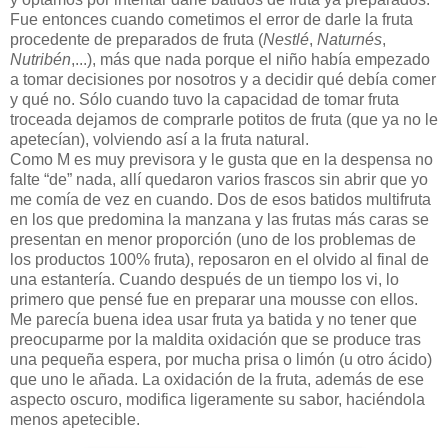
Fue entonces cuando cometimos el error de darle la fruta
procedente de preparados de fruta (
Nestlé
,
Naturnés
,
Nutribén
,...), más que nada porque el niño había empezado
a tomar decisiones por nosotros y a decidir qué debía comer
y qué no. Sólo cuando tuvo la capacidad de tomar fruta
troceada dejamos de comprarle potitos de fruta (que ya no le
apetecían), volviendo así a la fruta natural.
Como M es muy previsora y le gusta que en la despensa no
falte “de” nada, allí quedaron varios frascos sin abrir que yo
me comía de vez en cuando. Dos de esos batidos multifruta
en los que predomina la manzana y las frutas más caras se
presentan en menor proporción (uno de los problemas de
los productos 100% fruta), reposaron en el olvido al final de
una estantería. Cuando después de un tiempo los vi, lo
primero que pensé fue en preparar una mousse con ellos.
Me parecía buena idea usar fruta ya batida y no tener que
preocuparme por la maldita oxidación que se produce tras
una pequeña espera, por mucha prisa o limón (u otro ácido)
que uno le añada. La oxidación de la fruta, además de ese
aspecto oscuro, modifica ligeramente su sabor, haciéndola
menos apetecible.