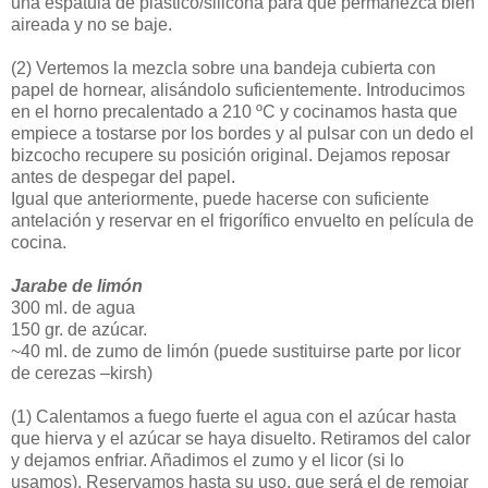
una espátula de plástico/silicona para que permanezca bien
aireada y no se baje.
(2)
Vertemos la mezcla sobre una bandeja cubierta con
papel de hornear, alisándolo suficientemente. Introducimos
en el horno precalentado a 210 ºC y cocinamos hasta que
empiece a tostarse por los bordes y al pulsar con un dedo el
bizcocho recupere su posición original. Dejamos reposar
antes de despegar del papel.
Igual que anteriormente, puede hacerse con suficiente
antelación y reservar en el frigorífico envuelto en película de
cocina.
Jarabe de limón
300 ml. de agua
150 gr. de azúcar.
~40 ml. de zumo de limón (puede sustituirse parte por licor
de cerezas –kirsh)
(1)
Calentamos a fuego fuerte el agua con el azúcar hasta
que hierva y el azúcar se haya disuelto. Retiramos del calor
y dejamos enfriar. Añadimos el zumo y el licor (si lo
usamos). Reservamos hasta su uso, que será el de remojar