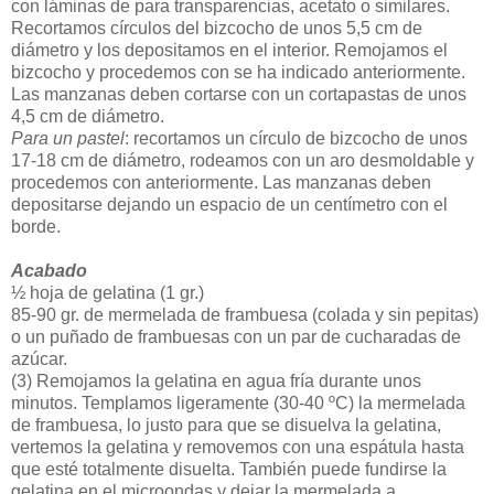
con láminas de para transparencias, acetato o similares.
Recortamos círculos del bizcocho de unos 5,5 cm de
diámetro y los depositamos en el interior. Remojamos el
bizcocho y procedemos con se ha indicado anteriormente.
Las manzanas deben cortarse con un cortapastas de unos
4,5 cm de diámetro.
Para un pastel
: recortamos un círculo de bizcocho de unos
17-18 cm de diámetro, rodeamos con un aro desmoldable y
procedemos con anteriormente. Las manzanas deben
depositarse dejando un espacio de un centímetro con el
borde.
Acabado
½ hoja de gelatina (1 gr.)
85-90 gr. de mermelada de frambuesa (colada y sin pepitas)
o un puñado de frambuesas con un par de cucharadas de
azúcar.
(3)
Remojamos la gelatina en agua fría durante unos
minutos. Templamos ligeramente (30-40 ºC) la mermelada
de frambuesa, lo justo para que se disuelva la gelatina,
vertemos la gelatina y removemos con una espátula hasta
que esté totalmente disuelta. También puede fundirse la
gelatina en el microondas y dejar la mermelada a