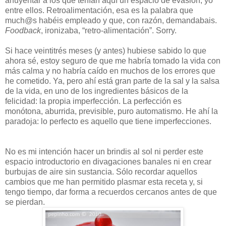
ahuyentar a los que tenían aquí un espacio de evasión, yo
entre ellos. Retroalimentación, esa es la palabra que
much@s habéis empleado y que, con razón, demandabais.
Foodback
, ironizaba, “retro-alimentación”. Sorry.
Si hace veintitrés meses (y antes) hubiese sabido lo que
ahora sé, estoy seguro de que me habría tomado la vida con
más calma y no habría caído en muchos de los errores que
he cometido. Ya, pero ahí está gran parte de la sal y la salsa
de la vida, en uno de los ingredientes básicos de la
felicidad: la propia imperfección. La perfección es
monótona, aburrida, previsible, puro automatismo. He ahí la
paradoja: lo perfecto es aquello que tiene imperfecciones.
No es mi intención hacer un brindis al sol ni perder este
espacio introductorio en divagaciones banales ni en crear
burbujas de aire sin sustancia. Sólo recordar aquellos
cambios que me han permitido plasmar esta receta y, si
tengo tiempo, dar forma a recuerdos cercanos antes de que
se pierdan.