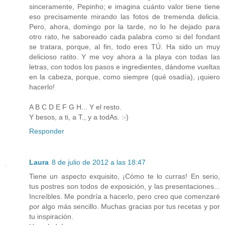
sinceramente, Pepinho; e imagina cuánto valor tiene tiene
eso precisamente mirando las fotos de tremenda delicia.
Pero, ahora, domingo por la tarde, no lo he dejado para
otro rato, he saboreado cada palabra como si del fondant
se tratara, porque, al fin, todo eres TÚ. Ha sido un muy
delicioso ratito. Y me voy ahora a la playa con todas las
letras, con todos los pasos e ingredientes, dándome vueltas
en la cabeza, porque, como siempre (qué osadía), ¡quiero
hacerlo!
A B C D E F G H... Y el resto.
Y besos, a ti, a T., y a todAs. :-)
Responder
Laura
8 de julio de 2012 a las 18:47
Tiene un aspecto exquisito, ¡Cómo te lo curras! En serio,
tus postres son todos de exposición, y las presentaciones...
Increíbles. Me pondría a hacerlo, pero creo que comenzaré
por algo más sencillo. Muchas gracias por tus recetas y por
tu inspiración.