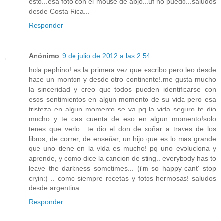
esto...esa foto con el mouse de abjo...uf no puedo...saludos
desde Costa Rica...
Responder
Anónimo
9 de julio de 2012 a las 2:54
hola pephino! es la primera vez que escribo pero leo desde
hace un monton y desde otro continente!.me gusta mucho
la sinceridad y creo que todos pueden identificarse con
esos sentimientos en algun momento de su vida pero esa
tristeza en algun momento se va pq la vida seguro te dio
mucho y te das cuenta de eso en algun momento!solo
tenes que verlo.. te dio el don de soñar a traves de los
libros, de correr, de enseñar, un hijo que es lo mas grande
que uno tiene en la vida es mucho! pq uno evoluciona y
aprende, y como dice la cancion de sting.. everybody has to
leave the darkness sometimes... (i'm so happy cant' stop
cryin:) .. como siempre recetas y fotos hermosas! saludos
desde argentina.
Responder