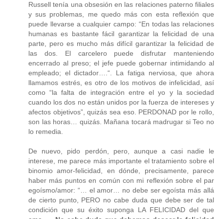
Russell tenía una obsesión en las relaciones paterno filiales
y sus problemas, me quedo más con esta reflexión que
puede llevarse a cualquier campo: “En todas las relaciones
humanas es bastante fácil garantizar la felicidad de una
parte, pero es mucho más difícil garantizar la felicidad de
las dos. El carcelero puede disfrutar manteniendo
encerrado al preso; el jefe puede gobernar intimidando al
empleado; el dictador….“. La fatiga nerviosa, que ahora
llamamos estrés, es otro de los motivos de infelicidad, así
como “la falta de integración entre el yo y la sociedad
cuando los dos no están unidos por la fuerza de intereses y
afectos objetivos”, quizás sea eso. PERDONAD por le rollo,
son las horas… quizás. Mañana tocará madrugar si Teo no
lo remedia.
De nuevo, pido perdón, pero, aunque a casi nadie le
interese, me parece más importante el tratamiento sobre el
binomio amor-felicidad, en dónde, precisamente, parece
haber más puntos en común con mi reflexión sobre el par
egoísmo/amor: “… el amor… no debe ser egoísta más allá
de cierto punto, PERO no cabe duda que debe ser de tal
condición que su éxito suponga LA FELICIDAD del que