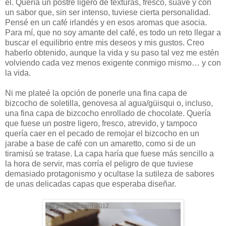
él. Quería un postre ligero de texturas, fresco, suave y con
un sabor que, sin ser intenso, tuviese cierta personalidad.
Pensé en un café irlandés y en esos aromas que asocia.
Para mí, que no soy amante del café, es todo un reto llegar a
buscar el equilibrio entre mis deseos y mis gustos. Creo
haberlo obtenido, aunque la vida y su paso tal vez me estén
volviendo cada vez menos exigente conmigo mismo… y con
la vida.
Ni me plateé la opción de ponerle una fina capa de
bizcocho de soletilla, genovesa al agua/güisqui o, incluso,
una fina capa de bizcocho enrollado de chocolate. Quería
que fuese un postre ligero, fresco, atrevido, y tampoco
quería caer en el pecado de remojar el bizcocho en un
jarabe a base de café con un amaretto, como si de un
tiramisú se tratase. La capa haría que fuese más sencillo a
la hora de servir, mas corría el peligro de que tuviese
demasiado protagonismo y ocultase la sutileza de sabores
de unas delicadas capas que esperaba diseñar.