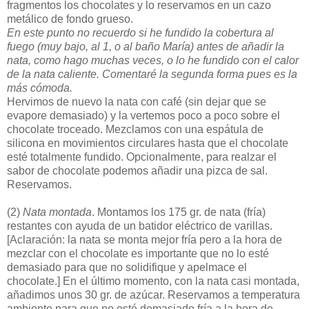
fragmentos los chocolates y lo reservamos en un cazo
metálico de fondo grueso.
En este punto no recuerdo si he fundido la cobertura al
fuego (muy bajo, al 1, o al baño María) antes de añadir la
nata, como hago muchas veces, o lo he fundido con el calor
de la nata caliente. Comentaré la segunda forma pues es la
más cómoda.
Hervimos de nuevo la nata con café (sin dejar que se
evapore demasiado) y la vertemos poco a poco sobre el
chocolate troceado. Mezclamos con una espátula de
silicona en movimientos circulares hasta que el chocolate
esté totalmente fundido. Opcionalmente, para realzar el
sabor de chocolate podemos añadir una pizca de sal.
Reservamos.
(2)
Nata montada
. Montamos los 175 gr. de nata (fría)
restantes con ayuda de un batidor eléctrico de varillas.
[Aclaración: la nata se monta mejor fría pero a la hora de
mezclar con el chocolate es importante que no lo esté
demasiado para que no solidifique y apelmace el
chocolate.] En el último momento, con la nata casi montada,
añadimos unos 30 gr. de azúcar. Reservamos a temperatura
ambiente para que no esté demasiado fría a la hora de