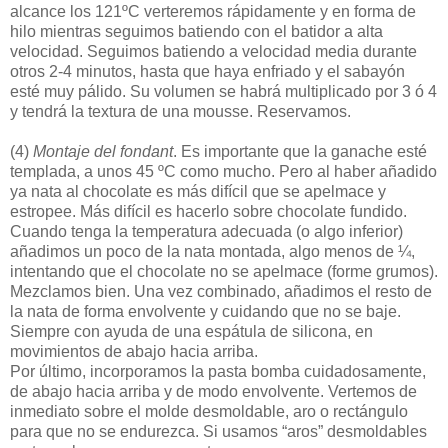
alcance los 121ºC verteremos rápidamente y en forma de
hilo mientras seguimos batiendo con el batidor a alta
velocidad. Seguimos batiendo a velocidad media durante
otros 2-4 minutos, hasta que haya enfriado y el sabayón
esté muy pálido. Su volumen se habrá multiplicado por 3 ó 4
y tendrá la textura de una mousse. Reservamos.
(4)
Montaje del fondant
. Es importante que la ganache esté
templada, a unos 45 ºC como mucho. Pero al haber añadido
ya nata al chocolate es más difícil que se apelmace y
estropee. Más difícil es hacerlo sobre chocolate fundido.
Cuando tenga la temperatura adecuada (o algo inferior)
añadimos un poco de la nata montada, algo menos de ¼,
intentando que el chocolate no se apelmace (forme grumos).
Mezclamos bien. Una vez combinado, añadimos el resto de
la nata de forma envolvente y cuidando que no se baje.
Siempre con ayuda de una espátula de silicona, en
movimientos de abajo hacia arriba.
Por último, incorporamos la pasta bomba cuidadosamente,
de abajo hacia arriba y de modo envolvente. Vertemos de
inmediato sobre el molde desmoldable, aro o rectángulo
para que no se endurezca. Si usamos “aros” desmoldables