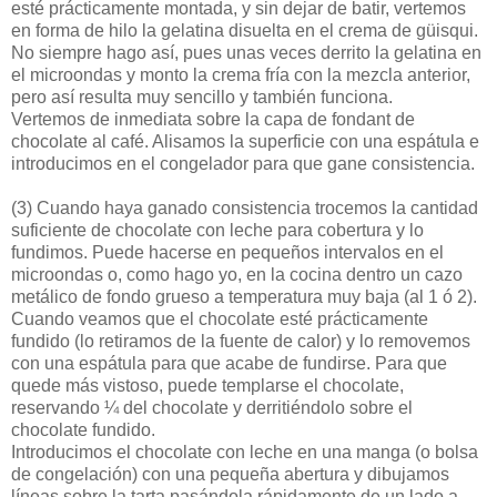
esté prácticamente montada, y sin dejar de batir, vertemos
en forma de hilo la gelatina disuelta en el crema de güisqui.
No siempre hago así, pues unas veces derrito la gelatina en
el microondas y monto la crema fría con la mezcla anterior,
pero así resulta muy sencillo y también funciona.
Vertemos de inmediata sobre la capa de fondant de
chocolate al café. Alisamos la superficie con una espátula e
introducimos en el congelador para que gane consistencia.
(3)
Cuando haya ganado consistencia trocemos la cantidad
suficiente de chocolate con leche para cobertura y lo
fundimos. Puede hacerse en pequeños intervalos en el
microondas o, como hago yo, en la cocina dentro un cazo
metálico de fondo grueso a temperatura muy baja (al 1 ó 2).
Cuando veamos que el chocolate esté prácticamente
fundido (lo retiramos de la fuente de calor) y lo removemos
con una espátula para que acabe de fundirse. Para que
quede más vistoso, puede templarse el chocolate,
reservando ¼ del chocolate y derritiéndolo sobre el
chocolate fundido.
Introducimos el chocolate con leche en una manga (o bolsa
de congelación) con una pequeña abertura y dibujamos
líneas sobre la tarta pasándola rápidamente de un lado a