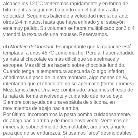
alcance los 121ºC verteremos rápidamente y en forma de
hilo mientras seguimos batiendo con el batidor a alta
velocidad. Seguimos batiendo a velocidad media durante
otros 2-4 minutos, hasta que haya enfriado y el sabayón
esté muy pálido. Su volumen se habrá multiplicado por 3 ó 4
y tendrá la textura de una mousse. Reservamos.
(4)
Montaje del fondant
. Es importante que la ganache esté
templada, a unos 45 ºC como mucho. Pero al haber añadido
ya nata al chocolate es más difícil que se apelmace y
estropee. Más difícil es hacerlo sobre chocolate fundido.
Cuando tenga la temperatura adecuada (o algo inferior)
añadimos un poco de la nata montada, algo menos de ¼,
intentando que el chocolate no se apelmace (forme grumos).
Mezclamos bien. Una vez combinado, añadimos el resto de
la nata de forma envolvente y cuidando que no se baje.
Siempre con ayuda de una espátula de silicona, en
movimientos de abajo hacia arriba.
Por último, incorporamos la pasta bomba cuidadosamente,
de abajo hacia arriba y de modo envolvente. Vertemos de
inmediato sobre el molde desmoldable, aro o rectángulo
para que no se endurezca. Si usamos “aros” desmoldables