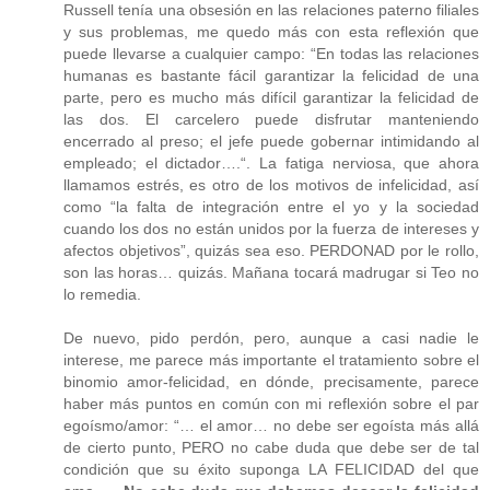
Russell tenía una obsesión en las relaciones paterno filiales
y sus problemas, me quedo más con esta reflexión que
puede llevarse a cualquier campo: “En todas las relaciones
humanas es bastante fácil garantizar la felicidad de una
parte, pero es mucho más difícil garantizar la felicidad de
las dos. El carcelero puede disfrutar manteniendo
encerrado al preso; el jefe puede gobernar intimidando al
empleado; el dictador….“. La fatiga nerviosa, que ahora
llamamos estrés, es otro de los motivos de infelicidad, así
como “la falta de integración entre el yo y la sociedad
cuando los dos no están unidos por la fuerza de intereses y
afectos objetivos”, quizás sea eso. PERDONAD por le rollo,
son las horas… quizás. Mañana tocará madrugar si Teo no
lo remedia.
De nuevo, pido perdón, pero, aunque a casi nadie le
interese, me parece más importante el tratamiento sobre el
binomio amor-felicidad, en dónde, precisamente, parece
haber más puntos en común con mi reflexión sobre el par
egoísmo/amor: “… el amor… no debe ser egoísta más allá
de cierto punto, PERO no cabe duda que debe ser de tal
condición que su éxito suponga LA FELICIDAD del que