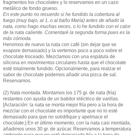
fragmentos los chocolates y lo reservamos en un cazo
metálico de fondo grueso.
En este punto no recuerdo si he fundido la cobertura al
fuego (muy bajo, al 1, o al baño María) antes de añadir la
nata, como hago muchas veces, o lo he fundido con el calor
de la nata caliente. Comentaré la segunda forma pues es la
más cómoda.
Hervimos de nuevo la nata con café (sin dejar que se
evapore demasiado) y la vertemos poco a poco sobre el
chocolate troceado. Mezclamos con una espátula de
silicona en movimientos circulares hasta que el chocolate
esté totalmente fundido. Opcionalmente, para realzar el
sabor de chocolate podemos añadir una pizca de sal.
Reservamos.
(2)
Nata montada
. Montamos los 175 gr. de nata (fría)
restantes con ayuda de un batidor eléctrico de varillas.
[Aclaración: la nata se monta mejor fría pero a la hora de
mezclar con el chocolate es importante que no lo esté
demasiado para que no solidifique y apelmace el
chocolate.] En el último momento, con la nata casi montada,
añadimos unos 30 gr. de azúcar. Reservamos a temperatura
ambiente para que no esté demasiado fría a la hora de