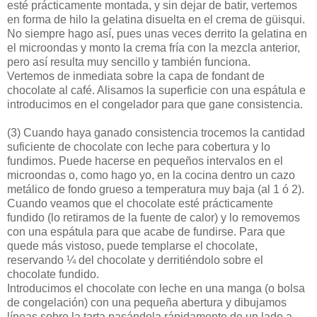
esté prácticamente montada, y sin dejar de batir, vertemos
en forma de hilo la gelatina disuelta en el crema de güisqui.
No siempre hago así, pues unas veces derrito la gelatina en
el microondas y monto la crema fría con la mezcla anterior,
pero así resulta muy sencillo y también funciona.
Vertemos de inmediata sobre la capa de fondant de
chocolate al café. Alisamos la superficie con una espátula e
introducimos en el congelador para que gane consistencia.
(3)
Cuando haya ganado consistencia trocemos la cantidad
suficiente de chocolate con leche para cobertura y lo
fundimos. Puede hacerse en pequeños intervalos en el
microondas o, como hago yo, en la cocina dentro un cazo
metálico de fondo grueso a temperatura muy baja (al 1 ó 2).
Cuando veamos que el chocolate esté prácticamente
fundido (lo retiramos de la fuente de calor) y lo removemos
con una espátula para que acabe de fundirse. Para que
quede más vistoso, puede templarse el chocolate,
reservando ¼ del chocolate y derritiéndolo sobre el
chocolate fundido.
Introducimos el chocolate con leche en una manga (o bolsa
de congelación) con una pequeña abertura y dibujamos
líneas sobre la tarta pasándola rápidamente de un lado a