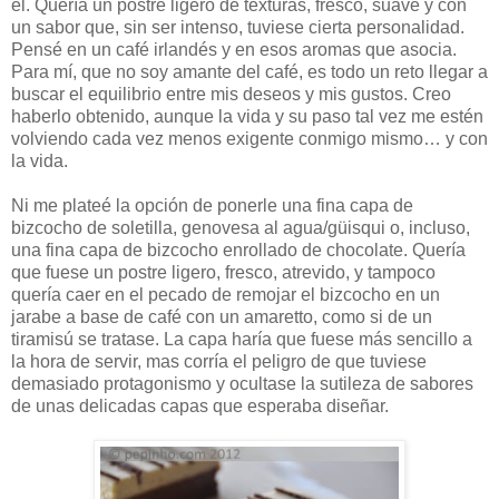
él. Quería un postre ligero de texturas, fresco, suave y con
un sabor que, sin ser intenso, tuviese cierta personalidad.
Pensé en un café irlandés y en esos aromas que asocia.
Para mí, que no soy amante del café, es todo un reto llegar a
buscar el equilibrio entre mis deseos y mis gustos. Creo
haberlo obtenido, aunque la vida y su paso tal vez me estén
volviendo cada vez menos exigente conmigo mismo… y con
la vida.
Ni me plateé la opción de ponerle una fina capa de
bizcocho de soletilla, genovesa al agua/güisqui o, incluso,
una fina capa de bizcocho enrollado de chocolate. Quería
que fuese un postre ligero, fresco, atrevido, y tampoco
quería caer en el pecado de remojar el bizcocho en un
jarabe a base de café con un amaretto, como si de un
tiramisú se tratase. La capa haría que fuese más sencillo a
la hora de servir, mas corría el peligro de que tuviese
demasiado protagonismo y ocultase la sutileza de sabores
de unas delicadas capas que esperaba diseñar.