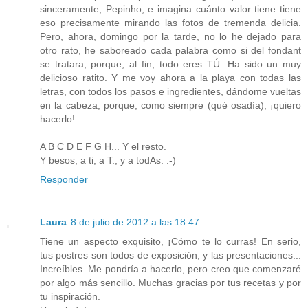
sinceramente, Pepinho; e imagina cuánto valor tiene tiene
eso precisamente mirando las fotos de tremenda delicia.
Pero, ahora, domingo por la tarde, no lo he dejado para
otro rato, he saboreado cada palabra como si del fondant
se tratara, porque, al fin, todo eres TÚ. Ha sido un muy
delicioso ratito. Y me voy ahora a la playa con todas las
letras, con todos los pasos e ingredientes, dándome vueltas
en la cabeza, porque, como siempre (qué osadía), ¡quiero
hacerlo!
A B C D E F G H... Y el resto.
Y besos, a ti, a T., y a todAs. :-)
Responder
Laura
8 de julio de 2012 a las 18:47
Tiene un aspecto exquisito, ¡Cómo te lo curras! En serio,
tus postres son todos de exposición, y las presentaciones...
Increíbles. Me pondría a hacerlo, pero creo que comenzaré
por algo más sencillo. Muchas gracias por tus recetas y por
tu inspiración.