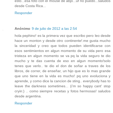
esto...esa foto con el mouse de abjo...uf no puedo...saludos
desde Costa Rica...
Responder
Anónimo
9 de julio de 2012 a las 2:54
hola pephino! es la primera vez que escribo pero leo desde
hace un monton y desde otro continente!.me gusta mucho
la sinceridad y creo que todos pueden identificarse con
esos sentimientos en algun momento de su vida pero esa
tristeza en algun momento se va pq la vida seguro te dio
mucho y te das cuenta de eso en algun momento!solo
tenes que verlo.. te dio el don de soñar a traves de los
libros, de correr, de enseñar, un hijo que es lo mas grande
que uno tiene en la vida es mucho! pq uno evoluciona y
aprende, y como dice la cancion de sting.. everybody has to
leave the darkness sometimes... (i'm so happy cant' stop
cryin:) .. como siempre recetas y fotos hermosas! saludos
desde argentina.
Responder