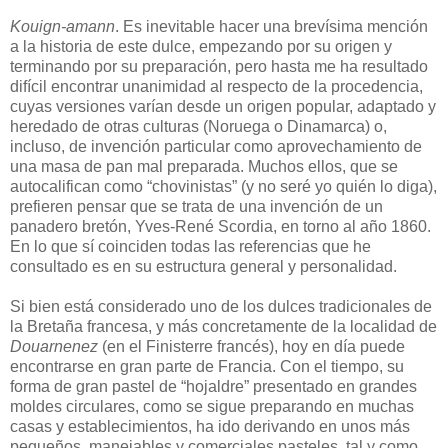
Kouign-amann
. Es inevitable hacer una brevísima mención
a la historia de este dulce, empezando por su origen y
terminando por su preparación, pero hasta me ha resultado
difícil encontrar unanimidad al respecto de la procedencia,
cuyas versiones varían desde un origen popular, adaptado y
heredado de otras culturas (Noruega o Dinamarca) o,
incluso, de invención particular como aprovechamiento de
una masa de pan mal preparada. Muchos ellos, que se
autocalifican como “chovinistas” (y no seré yo quién lo diga),
prefieren pensar que se trata de una invención de un
panadero bretón, Yves-René Scordia, en torno al año 1860.
En lo que sí coinciden todas las referencias que he
consultado es en su estructura general y personalidad.
Si bien está considerado uno de los dulces tradicionales de
la Bretaña francesa, y más concretamente de la localidad de
Douarnenez
(en el Finisterre francés), hoy en día puede
encontrarse en gran parte de Francia. Con el tiempo, su
forma de gran pastel de “hojaldre” presentado en grandes
moldes circulares, como se sigue preparando en muchas
casas y establecimientos, ha ido derivando en unos más
pequeños, manejables y comerciales pasteles, tal y como