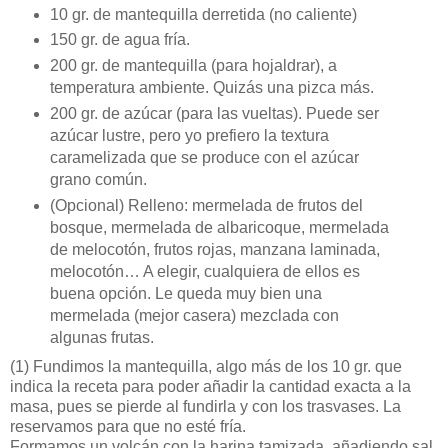
10 gr. de mantequilla derretida (no caliente)
150 gr. de agua fría.
200 gr. de mantequilla (para hojaldrar), a
temperatura ambiente. Quizás una pizca más.
200 gr. de azúcar (para las vueltas). Puede ser
azúcar lustre, pero yo prefiero la textura
caramelizada que se produce con el azúcar
grano común.
(Opcional) Relleno: mermelada de frutos del
bosque, mermelada de albaricoque, mermelada
de melocotón, frutos rojas, manzana laminada,
melocotón… A elegir, cualquiera de ellos es
buena opción. Le queda muy bien una
mermelada (mejor casera) mezclada con
algunas frutas.
(1)
Fundimos la mantequilla, algo más de los 10 gr. que
indica la receta para poder añadir la cantidad exacta a la
masa, pues se pierde al fundirla y con los trasvases. La
reservamos para que no esté fría.
Formamos un volcán con la harina tamizada, añadiendo sal