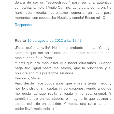
dejara de ser un "secuestrador" para ser una autentica
compañía, la mejor! Anule Camino, aunq ya te contaron. No
haré esta receta, pero.....me comería un par para
merendar, con muuuucha Nutella y canela! Besos mil. O.
Responder
Rosita
10 de agosto de 2012 a las 18:43
¡Pues qué maravilla! No lo he probado nunca. Ya digo
siempre que me arrepiento de no haber comido mucho
más cuando fui a París...
Y creí que era más difícil que hacer cruasanes. Cuando
haga frío, igual hasta me atrevo, que la briocheria y el
hojaldre son mis preferidos sin duda.
Precioso, Míster T.
Viajo desde hace pocos años, que antes le tenía miedo, y
hoy lo disfruto, sin cuotas ni obligaciones, yendo a donde
me gusta aunque repita y repita y no sea original. Y
también entro en los súpers, e imagino lo que cocinaría
siendo del sitio en cuestión. Y me da una rabia sana no
poder llevármelo todo. :)