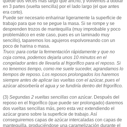
quede dos veces más largo que ancho, y volvemos a doblar
en 3 partes (vuelta sencilla) por el lado largo (el que antes
era corto).
Puede ser necesario enharinar ligeramente la superficie de
trabajo para que no se pegue la masa. Si se rompe y se
desprenden trozos de mantequilla (muy improbable y poco
problemático en este caso, pues es un laminado muy
sencillo), taparemos los agujeros espolvoreando con un
poco de harina o masa.
Truco: para cortar la fermentación rápidamente y que no
coja correa, podemos dejarla unos 10 minutos en el
congelador antes de llevarla al frigorífico para el reposo. Si
no tenemos tiempo, como me suele suceder, agrandamos lo
tiempos de reposo. Los reposos prolongados los haremos
siempre antes de aplicar las vueltas con el azúcar, pues el
azúcar absorbería el agua y se fundiría dentro del frigorífico.
(3)
Segundas 2 vueltas sencillas con azúcar
. Después del
reposo en el frigorífico (que puede ser prolongado) daremos
dos vueltas sencillas más, pero esta vez extendiendo el
azúcar grano sobre la superficie de trabajo. Así
conseguiremos capas de azúcar intercaladas con capas de
mantequilla, produciéndose una caramelización durante el