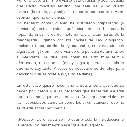
Por otro lado, a mí me divierte esta evasión y decir aquello
que siento mientras escribo. Me sale así y no puedo
evitarlo (lo siento, soy así, sólo en parte -por suerte-). Es mi
esencia, que no existencia.
No necesito contar cuánto he disfrutado preparando (y
comiendo) estos platos, qué bien me lo he pasado
hojeando unos libros de matemáticas a altas horas de la
madrugada, jugando con los coches de Teo, dibujando,
haciendo fotos, corriendo (y sudando), conversando con
algún/a amig@ en línea o viendo una película de animación
a intervalos. Te diré una cosa: he sido muy feliz y
afortunado, más que tú (estoy seguro), pero lo sé ahora
que no lo soy tanto. A veces es necesario perder algo para
descubrir qué se poseía (y ya no se tiene).
En este caso quiero hacer una crítica a los viajes que se
hacen por inercia y a las personas que necesitan alejarse
para “escapar”, que no es mi caso. Decir que con el tiempo
las necesidades cambian como las circunstancias, que no
se puede actuar por inercia…
¿Positivo? De entrada se me ocurre toda la introducción a
la receta. No hay mayor placer que la búsqueda.