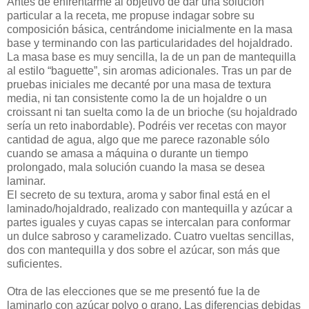
Antes de enfrentarme al objetivo de dar una solución
particular a la receta, me propuse indagar sobre su
composición básica, centrándome inicialmente en la masa
base y terminando con las particularidades del hojaldrado.
La masa base es muy sencilla, la de un pan de mantequilla
al estilo “baguette”, sin aromas adicionales. Tras un par de
pruebas iniciales me decanté por una masa de textura
media, ni tan consistente como la de un hojaldre o un
croissant ni tan suelta como la de un brioche (su hojaldrado
sería un reto inabordable). Podréis ver recetas con mayor
cantidad de agua, algo que me parece razonable sólo
cuando se amasa a máquina o durante un tiempo
prolongado, mala solución cuando la masa se desea
laminar.
El secreto de su textura, aroma y sabor final está en el
laminado/hojaldrado, realizado con mantequilla y azúcar a
partes iguales y cuyas capas se intercalan para conformar
un dulce sabroso y caramelizado. Cuatro vueltas sencillas,
dos con mantequilla y dos sobre el azúcar, son más que
suficientes.
Otra de las elecciones que se me presentó fue la de
laminarlo con azúcar polvo o grano. Las diferencias debidas