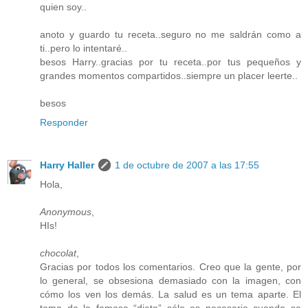
quien soy..
anoto y guardo tu receta..seguro no me saldrán como a
ti..pero lo intentaré..
besos Harry..gracias por tu receta..por tus pequeños y
grandes momentos compartidos..siempre un placer leerte..
besos
Responder
Harry Haller
1 de octubre de 2007 a las 17:55
Hola,
Anonymous
,
HIs!
chocolat
,
Gracias por todos los comentarios. Creo que la gente, por
lo general, se obsesiona demasiado con la imagen, con
cómo los ven los demás. La salud es un tema aparte. El
tema de la famosa “dieta” sólo es necesario cuando se