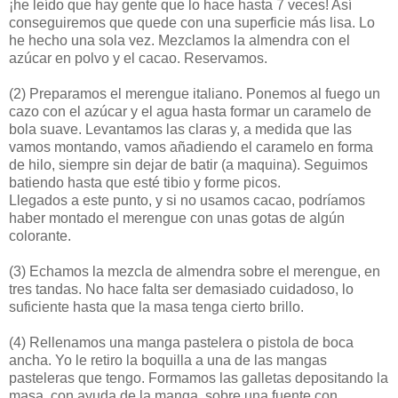
¡he leído que hay gente que lo hace hasta 7 veces! Así
conseguiremos que quede con una superficie más lisa. Lo
he hecho una sola vez. Mezclamos la almendra con el
azúcar en polvo y el cacao. Reservamos.
(2)
Preparamos el merengue italiano. Ponemos al fuego un
cazo con el azúcar y el agua hasta formar un caramelo de
bola suave. Levantamos las claras y, a medida que las
vamos montando, vamos añadiendo el caramelo en forma
de hilo, siempre sin dejar de batir (a maquina). Seguimos
batiendo hasta que esté tibio y forme picos.
Llegados a este punto, y si no usamos cacao, podríamos
haber montado el merengue con unas gotas de algún
colorante.
(3)
Echamos la mezcla de almendra sobre el merengue, en
tres tandas. No hace falta ser demasiado cuidadoso, lo
suficiente hasta que la masa tenga cierto brillo.
(4)
Rellenamos una manga pastelera o pistola de boca
ancha. Yo le retiro la boquilla a una de las mangas
pasteleras que tengo. Formamos las galletas depositando la
masa, con ayuda de la manga, sobre una fuente con