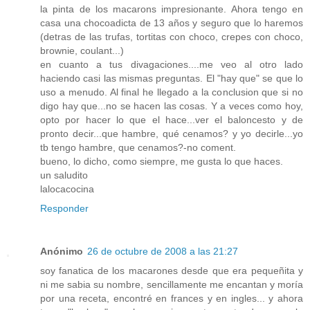
la pinta de los macarons impresionante. Ahora tengo en
casa una chocoadicta de 13 años y seguro que lo haremos
(detras de las trufas, tortitas con choco, crepes con choco,
brownie, coulant...)
en cuanto a tus divagaciones....me veo al otro lado
haciendo casi las mismas preguntas. El "hay que" se que lo
uso a menudo. Al final he llegado a la conclusion que si no
digo hay que...no se hacen las cosas. Y a veces como hoy,
opto por hacer lo que el hace...ver el baloncesto y de
pronto decir...que hambre, qué cenamos? y yo decirle...yo
tb tengo hambre, que cenamos?-no coment.
bueno, lo dicho, como siempre, me gusta lo que haces.
un saludito
lalocacocina
Responder
Anónimo
26 de octubre de 2008 a las 21:27
soy fanatica de los macarones desde que era pequeñita y
ni me sabia su nombre, sencillamente me encantan y moría
por una receta, encontré en frances y en ingles... y ahora