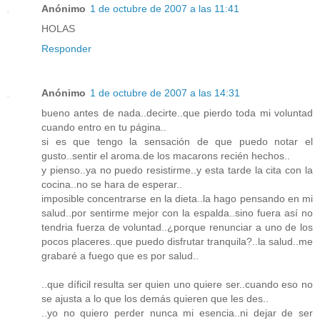
Anónimo
1 de octubre de 2007 a las 11:41
HOLAS
Responder
Anónimo
1 de octubre de 2007 a las 14:31
bueno antes de nada..decirte..que pierdo toda mi voluntad
cuando entro en tu página..
si es que tengo la sensación de que puedo notar el
gusto..sentir el aroma.de los macarons recién hechos..
y pienso..ya no puedo resistirme..y esta tarde la cita con la
cocina..no se hara de esperar..
imposible concentrarse en la dieta..la hago pensando en mi
salud..por sentirme mejor con la espalda..sino fuera así no
tendria fuerza de voluntad..¿porque renunciar a uno de los
pocos placeres..que puedo disfrutar tranquila?..la salud..me
grabaré a fuego que es por salud..
..que díficil resulta ser quien uno quiere ser..cuando eso no
se ajusta a lo que los demás quieren que les des..
..yo no quiero perder nunca mi esencia..ni dejar de ser