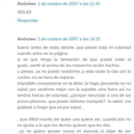
Anónimo
1 de octubre de 2007 a las 11:41
HOLAS
Responder
Anónimo
1 de octubre de 2007 a las 14:31
bueno antes de nada..decirte..que pierdo toda mi voluntad
cuando entro en tu página..
si es que tengo la sensación de que puedo notar el
gusto..sentir el aroma.de los macarons recién hechos..
y pienso..ya no puedo resistirme..y esta tarde la cita con la
cocina..no se hara de esperar..
imposible concentrarse en la dieta..la hago pensando en mi
salud..por sentirme mejor con la espalda..sino fuera así no
tendria fuerza de voluntad..¿porque renunciar a uno de los
pocos placeres..que puedo disfrutar tranquila?..la salud..me
grabaré a fuego que es por salud..
..que díficil resulta ser quien uno quiere ser..cuando eso no
se ajusta a lo que los demás quieren que les des..
..yo no quiero perder nunca mi esencia..ni dejar de ser