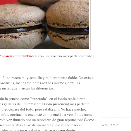
Macarons de Frambuesa
, con un proceso más perfeccionado]
uí una receta muy sencilla y relativamente fiable. No existe
macarons
, los ingredientes son los mismos, pero las
e merengue marcan las diferencias.
o la prueba como “superada”, en el fondo tenía cierta
s galletas de una presencia (sólo presencia) más perfecta.
preocupase del todo, pero estaba ahí. No hace mucho,
o sobre cocina, me encontré con la enésima versión de unos
esta vez firmado por un repostero de gran reputación:
Pierre
se recomendaba el uso de un merengue italiano para su
ASÍ SOY
s adecuada y unas galletas más suaves por dentro.