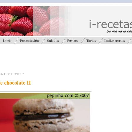
Inicio
Presentación
Salados
Postres
Tartas
Índice recetas
BRE DE 2007
 chocolate II