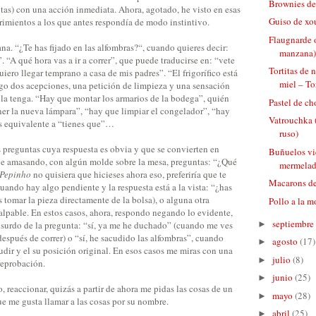
Brownies de
tas) con una acción inmediata. Ahora, agotado, he visto en esas
Guiso de xo
rimientos a los que antes respondía de modo instintivo.
Flaugnarde o
a. “¿Te has fijado en las alfombras?“, cuando quieres decir:
manzana
. “A qué hora vas a ir a correr”, que puede traducirse en: “vete
Tortitas de 
uiero llegar temprano a casa de mis padres”. “El frigorífico está
miel – Tor
ngo dos acepciones, una petición de limpieza y una sensación
 la tenga. “Hay que montar los armarios de la bodega”, quién
Pastel de c
er la nueva lámpara”, “hay que limpiar el congelador”, “hay
Vatrouchka 
s equivalente a “tienes que”…
ruso)
s preguntas cuya respuesta es obvia y que se convierten en
Buñuelos vi
e amasando, con algún molde sobre la mesa, preguntas: “¿Qué
mermelad
Pepinho
no quisiera que hicieses ahora eso, preferiría que te
Macarons de
cuando hay algo pendiente y la respuesta está a la vista: “¿has
s tomar la pieza directamente de la bolsa), o alguna otra
Pollo a la m
lpable. En estos casos, ahora, respondo negando lo evidente,
septiembre
bsurdo de la pregunta: “sí, ya me he duchado” (cuando me ves
►
espués de correr) o “sí, he sacudido las alfombras”, cuando
agosto
(17)
►
udir y el su posición original. En esos casos me miras con una
julio
(8)
►
reprobación.
junio
(25)
►
, reaccionar, quizás a partir de ahora me pidas las cosas de un
mayo
(28)
►
e me gusta llamar a las cosas por su nombre.
abril
(25)
►