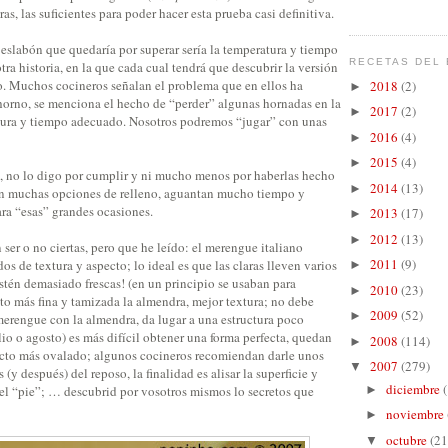
ras, las suficientes para poder hacer esta prueba casi definitiva.
 eslabón que quedaría por superar sería la temperatura y tiempo
RECETAS DEL 
tra historia, en la que cada cual tendrá que descubrir la versión
. Muchos cocineros señalan el problema que en ellos ha
2018
(2)
►
orno, se menciona el hecho de “perder” algunas hornadas en la
2017
(2)
►
tura y tiempo adecuado. Nosotros podremos “jugar” con unas
2016
(4)
►
2015
(4)
►
s, no lo digo por cumplir y ni mucho menos por haberlas hecho
2014
(13)
►
on muchas opciones de relleno, aguantan mucho tiempo y
ra “esas” grandes ocasiones.
2013
(17)
►
2012
(13)
►
 ser o no ciertas, pero que he leído: el merengue italiano
2011
(9)
os de textura y aspecto; lo ideal es que las claras lleven varios
►
estén demasiado frescas! (en un principio se usaban para
2010
(23)
►
to más fina y tamizada la almendra, mejor textura; no debe
2009
(52)
►
merengue con la almendra, da lugar a una estructura poco
io o agosto) es más difícil obtener una forma perfecta, quedan
2008
(114)
►
cto más ovalado; algunos cocineros recomiendan darle unos
2007
(279)
▼
 (y después) del reposo, la finalidad es alisar la superficie y
diciembre
►
del “pie”; … descubrid por vosotros mismos lo secretos que
noviembre
►
octubre
(21
▼