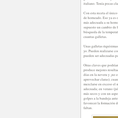
italiano. Tenía pocas cla
Con esta receta el único
de horneado. Eso ya es o
más adecuada a su horno
supuesto un cambio de h
búsqueda de la tempera
cuantas galletas.
Unas galletas riquísima
yo. Pueden realizarse c
pueden ser adecuadas pa
Otras claves que podrían
produce mejores resultad
días en la nevera y ¡no 
aprovechar claras); cuan
mezclarse en exceso el 
adecuada; en verano (jul
más secos y con un aspe
golpes a la bandeja antes
favorecer la formación 
faltan.