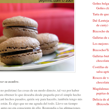
Gofres belga
Gofres clá
Tarta de que
Dal (Lenteja
de curry) 
Bizcocho de
Galletas de 
Los mejores
Bizcocho/Ta
Galletas bre
chocolate
Costillas de
salsa agri
Roscos de v
por su nombre.
chocolat
Magdalenas 
no pedir(me) las cosas de un modo directo, tal vez por haber
pepitas d
 para obtener lo que deseaba desde pequeña por el simple hecho
aré hechos pasados, quién soy para hacerlo, también tengo mis
Delicia de 
ta están. Es algo que no me agrada del todo. Llevo un tiempo
(Bizcocho
antes no era consciente de ello. Respondía a las afirmaciones