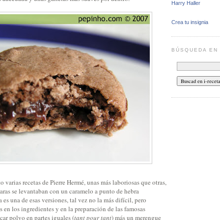
Harry Haller
Crea tu insignia
BÚSQUEDA E
 varias recetas de Pierre Hermé, unas más laboriosas que otras,
claras se levantaban con un caramelo a punto de hebra
 es una de esas versiones, tal vez no la más difícil, pero
 en los ingredientes y en la preparación de las famosas
car polvo en partes iguales (
tant pour tant
) más un merengue