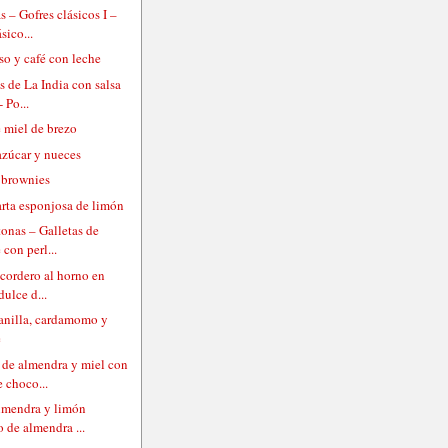
s – Gofres clásicos I –
sico...
so y café con leche
s de La India con salsa
- Po...
 miel de brezo
azúcar y nueces
 brownies
rta esponjosa de limón
tonas – Galletas de
 con perl...
 cordero al horno en
dulce d...
anilla, cardamomo y
e
de almendra y miel con
e choco...
almendra y limón
 de almendra ...