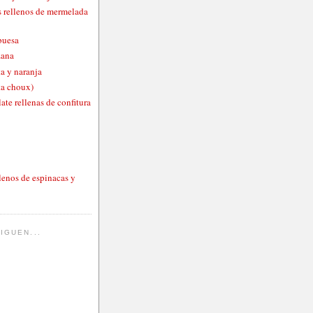
 rellenos de mermelada
buesa
zana
a y naranja
ta choux)
ate rellenas de confitura
lenos de espinacas y
IGUEN...