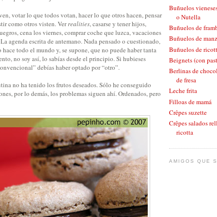
Buñuelos vieneses
 ven, votar lo que todos votan, hacer lo que otros hacen, pensar
o Nutella
stir como otros visten. Ver
realities
, casarse y tener hijos,
Buñuelos de fram
suegros, cena los viernes, comprar coche que luzca, vacaciones
Buñuelos de man
s. La agenda escrita de antemano. Nada pensado o cuestionado,
Buñuelos de ricott
lo hace todo el mundo y, se supone, que no puede haber tanta
nto, no soy así, lo sabías desde el principio. Si hubieses
Beignets (con pas
onvencional” debías haber optado por “otro”.
Berlinas de chocol
de fresa
utina no ha tenido los frutos deseados. Sólo he conseguido
Leche frita
ones, por lo demás, los problemas siguen ahí. Ordenados, pero
Filloas de mamá
Crêpes suzette
Crêpes salados rel
ricotta
AMIGOS QUE S