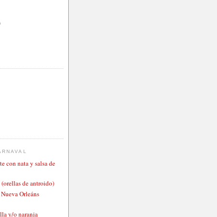
)
ARNAVAL
te con nata y salsa de
 (orellas de antroido)
o Nueva Orleáns
lla y/o naranja