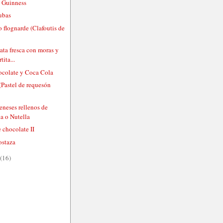
 Guinness
ubas
 flognarde (Clafoutis de
)
nata fresca con moras y
tita...
hocolate y Coca Cola
(Pastel de requesón
eneses rellenos de
a o Nutella
 chocolate II
ostaza
(16)