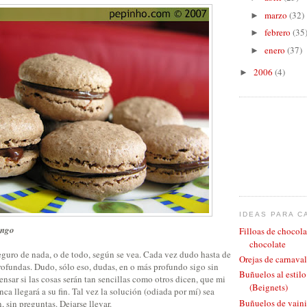
marzo
(32)
►
febrero
(35
►
enero
(37)
►
2006
(4)
►
IDEAS PARA C
engo
Filloas de chocola
chocolate
guro de nada, o de todo, según se vea. Cada vez dudo hasta de
Orejas de carnaval
ofundas. Dudo, sólo eso, dudas, en o más profundo sigo sin
Buñuelos al estil
ensar si las cosas serán tan sencillas como otros dicen, que mi
(Beignets)
a llegará a su fin. Tal vez la solución (odiada por mí) sea
Buñuelos de vaini
, sin preguntas. Dejarse llevar.