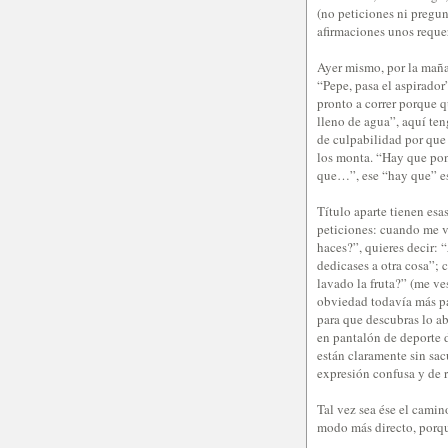
(no peticiones ni pregun
afirmaciones unos reque
Ayer mismo, por la mañan
“Pepe, pasa el aspirador”
pronto a correr porque q
lleno de agua”, aquí te
de culpabilidad por que
los monta. “Hay que pon
que…”, ese “hay que” e
Título aparte tienen esa
peticiones: cuando me v
haces?”, quieres decir: “
dedicases a otra cosa”; 
lavado la fruta?” (me ve
obviedad todavía más pa
para que descubras lo a
en pantalón de deporte d
están claramente sin sac
expresión confusa y de 
Tal vez sea ése el camino
modo más directo, porqu