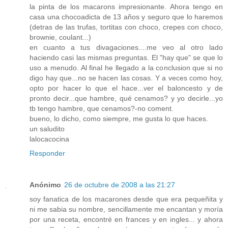
la pinta de los macarons impresionante. Ahora tengo en
casa una chocoadicta de 13 años y seguro que lo haremos
(detras de las trufas, tortitas con choco, crepes con choco,
brownie, coulant...)
en cuanto a tus divagaciones....me veo al otro lado
haciendo casi las mismas preguntas. El "hay que" se que lo
uso a menudo. Al final he llegado a la conclusion que si no
digo hay que...no se hacen las cosas. Y a veces como hoy,
opto por hacer lo que el hace...ver el baloncesto y de
pronto decir...que hambre, qué cenamos? y yo decirle...yo
tb tengo hambre, que cenamos?-no coment.
bueno, lo dicho, como siempre, me gusta lo que haces.
un saludito
lalocacocina
Responder
Anónimo
26 de octubre de 2008 a las 21:27
soy fanatica de los macarones desde que era pequeñita y
ni me sabia su nombre, sencillamente me encantan y moría
por una receta, encontré en frances y en ingles... y ahora