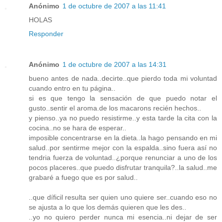
Anónimo
1 de octubre de 2007 a las 11:41
HOLAS
Responder
Anónimo
1 de octubre de 2007 a las 14:31
bueno antes de nada..decirte..que pierdo toda mi voluntad
cuando entro en tu página..
si es que tengo la sensación de que puedo notar el
gusto..sentir el aroma.de los macarons recién hechos..
y pienso..ya no puedo resistirme..y esta tarde la cita con la
cocina..no se hara de esperar..
imposible concentrarse en la dieta..la hago pensando en mi
salud..por sentirme mejor con la espalda..sino fuera así no
tendria fuerza de voluntad..¿porque renunciar a uno de los
pocos placeres..que puedo disfrutar tranquila?..la salud..me
grabaré a fuego que es por salud..
..que díficil resulta ser quien uno quiere ser..cuando eso no
se ajusta a lo que los demás quieren que les des..
..yo no quiero perder nunca mi esencia..ni dejar de ser