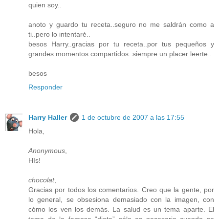
quien soy..
anoto y guardo tu receta..seguro no me saldrán como a
ti..pero lo intentaré..
besos Harry..gracias por tu receta..por tus pequeños y
grandes momentos compartidos..siempre un placer leerte..
besos
Responder
Harry Haller
1 de octubre de 2007 a las 17:55
Hola,
Anonymous
,
HIs!
chocolat
,
Gracias por todos los comentarios. Creo que la gente, por
lo general, se obsesiona demasiado con la imagen, con
cómo los ven los demás. La salud es un tema aparte. El
tema de la famosa “dieta” sólo es necesario cuando se