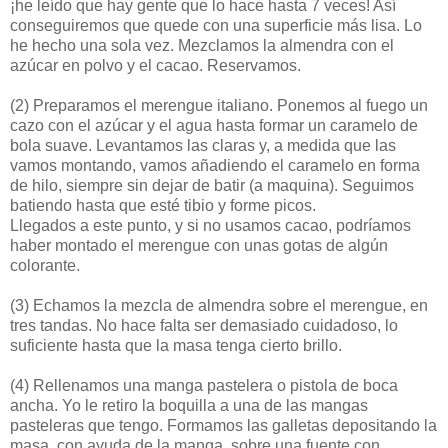
¡he leído que hay gente que lo hace hasta 7 veces! Así
conseguiremos que quede con una superficie más lisa. Lo
he hecho una sola vez. Mezclamos la almendra con el
azúcar en polvo y el cacao. Reservamos.
(2)
Preparamos el merengue italiano. Ponemos al fuego un
cazo con el azúcar y el agua hasta formar un caramelo de
bola suave. Levantamos las claras y, a medida que las
vamos montando, vamos añadiendo el caramelo en forma
de hilo, siempre sin dejar de batir (a maquina). Seguimos
batiendo hasta que esté tibio y forme picos.
Llegados a este punto, y si no usamos cacao, podríamos
haber montado el merengue con unas gotas de algún
colorante.
(3)
Echamos la mezcla de almendra sobre el merengue, en
tres tandas. No hace falta ser demasiado cuidadoso, lo
suficiente hasta que la masa tenga cierto brillo.
(4)
Rellenamos una manga pastelera o pistola de boca
ancha. Yo le retiro la boquilla a una de las mangas
pasteleras que tengo. Formamos las galletas depositando la
masa, con ayuda de la manga, sobre una fuente con