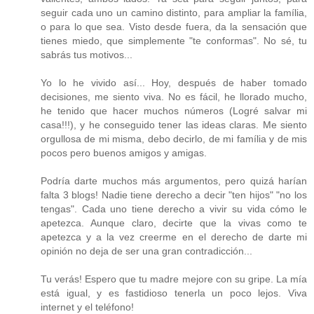
seguir cada uno un camino distinto, para ampliar la família,
o para lo que sea. Visto desde fuera, da la sensación que
tienes miedo, que simplemente "te conformas". No sé, tu
sabrás tus motivos...
Yo lo he vivido así... Hoy, después de haber tomado
decisiones, me siento viva. No es fácil, he llorado mucho,
he tenido que hacer muchos números (Logré salvar mi
casa!!!), y he conseguido tener las ideas claras. Me siento
orgullosa de mi misma, debo decirlo, de mi família y de mis
pocos pero buenos amigos y amigas.
Podría darte muchos más argumentos, pero quizá harían
falta 3 blogs! Nadie tiene derecho a decir "ten hijos" "no los
tengas". Cada uno tiene derecho a vivir su vida cómo le
apetezca. Aunque claro, decirte que la vivas como te
apetezca y a la vez creerme en el derecho de darte mi
opinión no deja de ser una gran contradicción...
Tu verás! Espero que tu madre mejore con su gripe. La mía
está igual, y es fastidioso tenerla un poco lejos. Viva
internet y el teléfono!