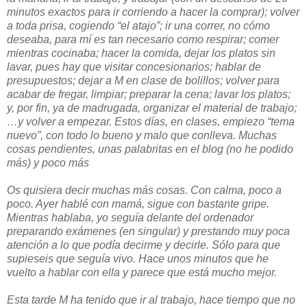
minutos exactos para ir corriendo a hacer la comprar); volver
a toda prisa, cogiendo “el atajo”; ir una correr, no cómo
deseaba, para mí es tan necesario como respirar; comer
mientras cocinaba; hacer la comida, dejar los platos sin
lavar, pues hay que visitar concesionarios; hablar de
presupuestos; dejar a M en clase de bolillos; volver para
acabar de fregar, limpiar; preparar la cena; lavar los platos;
y, por fin, ya de madrugada, organizar el material de trabajo;
…y volver a empezar. Estos días, en clases, empiezo “tema
nuevo”, con todo lo bueno y malo que conlleva. Muchas
cosas pendientes, unas palabritas en el blog (no he podido
más) y poco más
Os quisiera decir muchas más cosas. Con calma, poco a
poco. Ayer hablé con mamá, sigue con bastante gripe.
Mientras hablaba, yo seguía delante del ordenador
preparando exámenes (en singular) y prestando muy poca
atención a lo que podía decirme y decirle. Sólo para que
supieseis que seguía vivo. Hace unos minutos que he
vuelto a hablar con ella y parece que está mucho mejor.
Esta tarde M ha tenido que ir al trabajo, hace tiempo que no