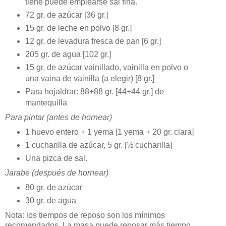
tiene puede emplearse sal fina.
72 gr. de azúcar [36 gr.]
15 gr. de leche en polvo [8 gr.]
12 gr. de levadura fresca de pan [6 gr.]
205 gr. de agua [102 gr.]
15 gr. de azúcar vainillado, vainilla en polvo o
una vaina de vainilla (a elegir) [8 gr.]
Para hojaldrar: 88+88 gr. [44+44 gr.] de
mantequilla
Para pintar (antes de hornear)
1 huevo entero + 1 yema [1 yema + 20 gr. clara]
1 cucharilla de azúcar, 5 gr. [½ cucharilla]
Una pizca de sal.
Jarabe (después de hornear)
80 gr. de azúcar
30 gr. de agua
Nota: los tiempos de reposo son los mínimos
recomendados. La masa puede reposar más tiempo,