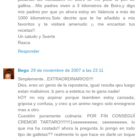
gallina....Mis padres viven a 3 kilometros de Boiro,y digo
mis padres por que yo ahora estoy en Valencia a más de
1000 kilometros.Solo decirte que te he añadido a mis
favoritos y te visitaré amenudo ¡¡ me encantan tus
recetas!!.
Un saludo y Suerte
Rasca
Responder
Bego
29 de noviembre de 2007 a las 23:11
Simplemente...EXTRAORDINARIOS!!!!
Dios, eres un genio de la reposteria, igual resulta qeu luego
estan malisimos ;b pero a estetica no te gana nadie!
hOY no voy aopinar porque teambien estoy cansada,
griposa y confusa, y creo q un animo negro solo ennegrece
mas a otro.
Cuestión puramente culinaria: POR FIN CONSEGUÍ
CREMOR TARTARO!!!!!!!!1oeeeeeeeee, oeeeeeeeee, lo
que ma ha costado!! ahora la pregunta..lo pongo en todo
tipo de galletas?? realmente lo que hace es darle un toque