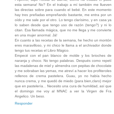
esta semana! No? En el trabajo a mí también me llueven
las directas sobre para cuando el bebé. En este momento
hay tres preñadas empreñando bastante, me entra por un
oído y me sale por el otro. Lo tengo clarísimo, y en casa ya
lo saben desde que tengo uso de razón (tengo?) y ni lo
citan. Esa llamada mágica, que no me llega y me convierte
en una mujer anormal. Já!
En cuanto a las recetas de la semana, he hecho un montón
eres maravilloso, y mi chico le llama a el archivador donde
tengo tus recetas el Libro Mágico.
Empecé con el pan blanco de molde y los brioches de
naranja y choco. No tengo palabras. Después como repetí
las madalenas de miel y almendra con pepitas de chocolate
y me sobraban las yemas, me atreví a hacer los profiteroles
rellenos de crema pastelera. Guau, yo no había hecho
nunca crema, y me quedó de miedo (para bien,claro) mejor
que en pastelería... Necesito una cura de humildad, así que
el domingo me voy al MNAC a ver la Virgen de Fra
Angelico. Un beso.
Responder