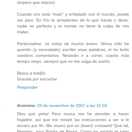
(espero que intacto).
Cuando uno está “malo” y enfadado con el mundo, puede
ser peor. En frío te arrepientes de lo que haces o dices,
nadie es perfecto y el mundo no tiene la culpa de mis
males.
Perdonadme, no estoy de mucho ánimo. Ahora sólo he
querido (y necesitado) escribir unas palabras, ni he leído
vuestros comentarios. Necesito ir a correr, cuanto más
tiempo mejor, siempre que no me caiga de sueño.
Besos a tod@s
Gracias por escuchar
Responder
Anónimo
29 de noviembre de 2007 a las 15:04
Dios qué pinta! Pero nunca me he atrevido a hacer
hojaldre, así que me miraré las instrucciones a ver si lo
encaro por fin. Me muero por un (buen) croissant! Qué tal,
Pepinho, aquí Rosita de Barna, Cómo ha estado el patio