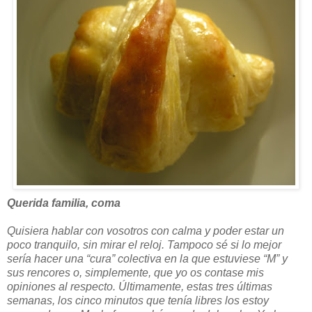
Querida familia, coma
Quisiera hablar con vosotros con calma y poder estar un
poco tranquilo, sin mirar el reloj. Tampoco sé si lo mejor
sería hacer una “cura” colectiva en la que estuviese “M” y
sus rencores o, simplemente, que yo os contase mis
opiniones al respecto. Últimamente, estas tres últimas
semanas, los cinco minutos que tenía libres los estoy