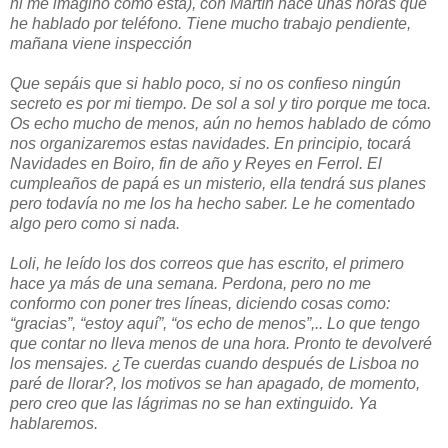
ni me imagino cómo está), con Martín hace unas horas que
he hablado por teléfono. Tiene mucho trabajo pendiente,
mañana viene inspección
Que sepáis que si hablo poco, si no os confieso ningún
secreto es por mi tiempo. De sol a sol y tiro porque me toca.
Os echo mucho de menos, aún no hemos hablado de cómo
nos organizaremos estas navidades. En principio, tocará
Navidades en Boiro, fin de año y Reyes en Ferrol. El
cumpleaños de papá es un misterio, ella tendrá sus planes
pero todavía no me los ha hecho saber. Le he comentado
algo pero como si nada.
Loli, he leído los dos correos que has escrito, el primero
hace ya más de una semana. Perdona, pero no me
conformo con poner tres líneas, diciendo cosas como:
“gracias”, “estoy aquí”, “os echo de menos”,.. Lo que tengo
que contar no lleva menos de una hora. Pronto te devolveré
los mensajes. ¿Te cuerdas cuando después de Lisboa no
paré de llorar?, los motivos se han apagado, de momento,
pero creo que las lágrimas no se han extinguido. Ya
hablaremos.