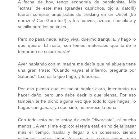
A fecha de hoy, tengo economía de pensionista. Mis
"extras" de este mes (grandes caprichos, ojo al dato!!!)
fueron comprar unas botas de trekking en un Outlet (55
eurazos! Con Gore-tex!), y los huevos, azúcar, chocolate y
vainilla para los pasteles...
Pero no pasa nada, estoy viva, duermo tranquila, y hago lo
que quiero. El resto, son temas materiales que tarde o
temprano se solucionarán!
Ayer hablando con mi madre me decía que mi abuela tiene
una gran frase: "Cuando vayas al infierno, pregunta por
Satanás". Eso es lo que hago, y funciona.
Por eso pienso que es mejor hablar claro, intentando no
hacer daño, pero uno debe decir lo que piensa. Por eso
también te he dicho alguna vez que todo lo que hagas, lo
hagas con ganas, ya que sinó, no merece la pena.
Con todo esto no te estoy diciendo "divorciate", ni mucho
menos... A ver si me explico: el tema está en no dejar pasar
más el tiempo, hablar y llegar a un consenso, siendo
valientes, ambos lados. Ya sea para seguir juntos, para