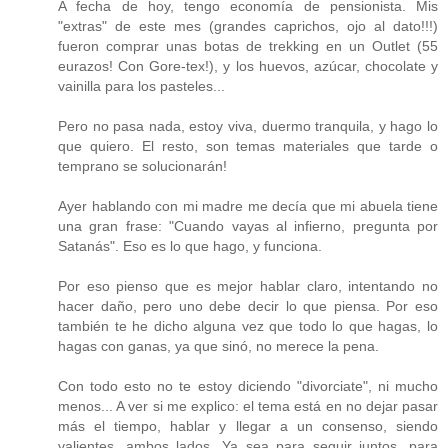
A fecha de hoy, tengo economía de pensionista. Mis
"extras" de este mes (grandes caprichos, ojo al dato!!!)
fueron comprar unas botas de trekking en un Outlet (55
eurazos! Con Gore-tex!), y los huevos, azúcar, chocolate y
vainilla para los pasteles...
Pero no pasa nada, estoy viva, duermo tranquila, y hago lo
que quiero. El resto, son temas materiales que tarde o
temprano se solucionarán!
Ayer hablando con mi madre me decía que mi abuela tiene
una gran frase: "Cuando vayas al infierno, pregunta por
Satanás". Eso es lo que hago, y funciona.
Por eso pienso que es mejor hablar claro, intentando no
hacer daño, pero uno debe decir lo que piensa. Por eso
también te he dicho alguna vez que todo lo que hagas, lo
hagas con ganas, ya que sinó, no merece la pena.
Con todo esto no te estoy diciendo "divorciate", ni mucho
menos... A ver si me explico: el tema está en no dejar pasar
más el tiempo, hablar y llegar a un consenso, siendo
valientes, ambos lados. Ya sea para seguir juntos, para