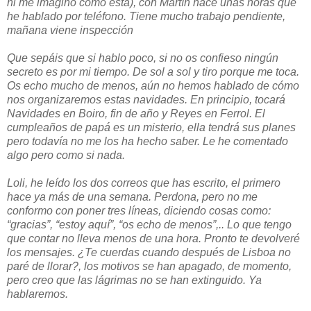
ni me imagino cómo está), con Martín hace unas horas que
he hablado por teléfono. Tiene mucho trabajo pendiente,
mañana viene inspección
Que sepáis que si hablo poco, si no os confieso ningún
secreto es por mi tiempo. De sol a sol y tiro porque me toca.
Os echo mucho de menos, aún no hemos hablado de cómo
nos organizaremos estas navidades. En principio, tocará
Navidades en Boiro, fin de año y Reyes en Ferrol. El
cumpleaños de papá es un misterio, ella tendrá sus planes
pero todavía no me los ha hecho saber. Le he comentado
algo pero como si nada.
Loli, he leído los dos correos que has escrito, el primero
hace ya más de una semana. Perdona, pero no me
conformo con poner tres líneas, diciendo cosas como:
“gracias”, “estoy aquí”, “os echo de menos”,.. Lo que tengo
que contar no lleva menos de una hora. Pronto te devolveré
los mensajes. ¿Te cuerdas cuando después de Lisboa no
paré de llorar?, los motivos se han apagado, de momento,
pero creo que las lágrimas no se han extinguido. Ya
hablaremos.