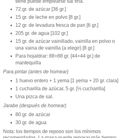
tiene puede emplearse sal fina.
72 gr. de azúcar [36 gr.]
15 gr. de leche en polvo [8 gr.]
12 gr. de levadura fresca de pan [6 gr.]
205 gr. de agua [102 gr.]
15 gr. de azúcar vainillado, vainilla en polvo o
una vaina de vainilla (a elegir) [8 gr.]
Para hojaldrar: 88+88 gr. [44+44 gr.] de
mantequilla
Para pintar (antes de hornear)
1 huevo entero + 1 yema [1 yema + 20 gr. clara]
1 cucharilla de azúcar, 5 gr. [½ cucharilla]
Una pizca de sal.
Jarabe (después de hornear)
80 gr. de azúcar
30 gr. de agua
Nota: los tiempos de reposo son los mínimos
recomendados. La masa puede reposar más tiempo,