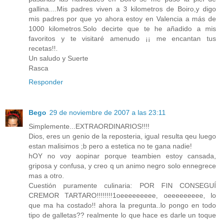
gallina....Mis padres viven a 3 kilometros de Boiro,y digo
mis padres por que yo ahora estoy en Valencia a más de
1000 kilometros.Solo decirte que te he añadido a mis
favoritos y te visitaré amenudo ¡¡ me encantan tus
recetas!!.
Un saludo y Suerte
Rasca
Responder
Bego
29 de noviembre de 2007 a las 23:11
Simplemente...EXTRAORDINARIOS!!!!
Dios, eres un genio de la reposteria, igual resulta qeu luego
estan malisimos ;b pero a estetica no te gana nadie!
hOY no voy aopinar porque teambien estoy cansada,
griposa y confusa, y creo q un animo negro solo ennegrece
mas a otro.
Cuestión puramente culinaria: POR FIN CONSEGUÍ
CREMOR TARTARO!!!!!!!!1oeeeeeeeee, oeeeeeeeee, lo
que ma ha costado!! ahora la pregunta..lo pongo en todo
tipo de galletas?? realmente lo que hace es darle un toque