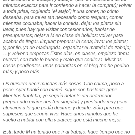
minutos exactos para ir corriendo a hacer la comprar); volver
a toda prisa, cogiendo “el atajo”; ir una correr, no cómo
deseaba, para mí es tan necesario como respirar; comer
mientras cocinaba; hacer la comida, dejar los platos sin
lavar, pues hay que visitar concesionarios; hablar de
presupuestos; dejar a M en clase de bolillos; volver para
acabar de fregar, limpiar; preparar la cena; lavar los platos;
y, por fin, ya de madrugada, organizar el material de trabajo;
…y volver a empezar. Estos días, en clases, empiezo “tema
nuevo”, con todo lo bueno y malo que conlleva. Muchas
cosas pendientes, unas palabritas en el blog (no he podido
más) y poco más
Os quisiera decir muchas más cosas. Con calma, poco a
poco. Ayer hablé con mamá, sigue con bastante gripe.
Mientras hablaba, yo seguía delante del ordenador
preparando exámenes (en singular) y prestando muy poca
atención a lo que podía decirme y decirle. Sólo para que
supieseis que seguía vivo. Hace unos minutos que he
vuelto a hablar con ella y parece que está mucho mejor.
Esta tarde M ha tenido que ir al trabajo, hace tiempo que no