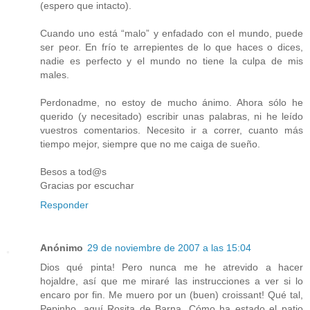
(espero que intacto).
Cuando uno está “malo” y enfadado con el mundo, puede
ser peor. En frío te arrepientes de lo que haces o dices,
nadie es perfecto y el mundo no tiene la culpa de mis
males.
Perdonadme, no estoy de mucho ánimo. Ahora sólo he
querido (y necesitado) escribir unas palabras, ni he leído
vuestros comentarios. Necesito ir a correr, cuanto más
tiempo mejor, siempre que no me caiga de sueño.
Besos a tod@s
Gracias por escuchar
Responder
Anónimo
29 de noviembre de 2007 a las 15:04
Dios qué pinta! Pero nunca me he atrevido a hacer
hojaldre, así que me miraré las instrucciones a ver si lo
encaro por fin. Me muero por un (buen) croissant! Qué tal,
Pepinho, aquí Rosita de Barna, Cómo ha estado el patio