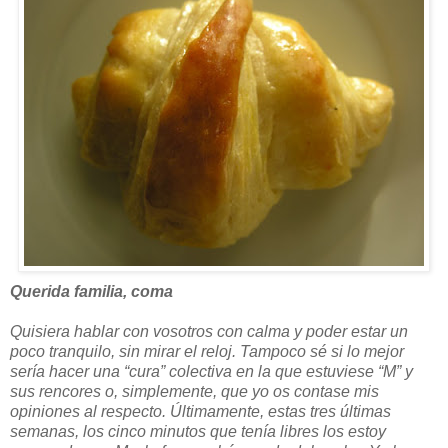
Querida familia, coma
Quisiera hablar con vosotros con calma y poder estar un
poco tranquilo, sin mirar el reloj. Tampoco sé si lo mejor
sería hacer una “cura” colectiva en la que estuviese “M” y
sus rencores o, simplemente, que yo os contase mis
opiniones al respecto. Últimamente, estas tres últimas
semanas, los cinco minutos que tenía libres los estoy