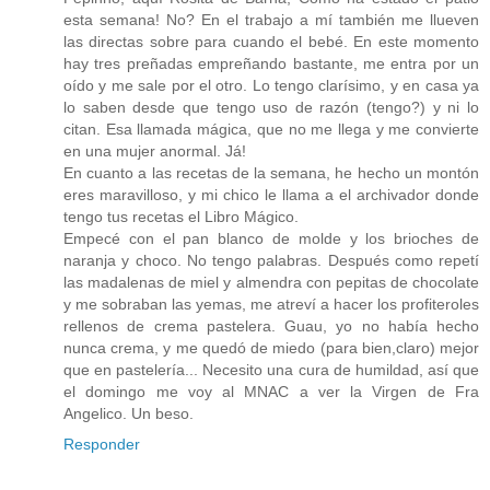
esta semana! No? En el trabajo a mí también me llueven
las directas sobre para cuando el bebé. En este momento
hay tres preñadas empreñando bastante, me entra por un
oído y me sale por el otro. Lo tengo clarísimo, y en casa ya
lo saben desde que tengo uso de razón (tengo?) y ni lo
citan. Esa llamada mágica, que no me llega y me convierte
en una mujer anormal. Já!
En cuanto a las recetas de la semana, he hecho un montón
eres maravilloso, y mi chico le llama a el archivador donde
tengo tus recetas el Libro Mágico.
Empecé con el pan blanco de molde y los brioches de
naranja y choco. No tengo palabras. Después como repetí
las madalenas de miel y almendra con pepitas de chocolate
y me sobraban las yemas, me atreví a hacer los profiteroles
rellenos de crema pastelera. Guau, yo no había hecho
nunca crema, y me quedó de miedo (para bien,claro) mejor
que en pastelería... Necesito una cura de humildad, así que
el domingo me voy al MNAC a ver la Virgen de Fra
Angelico. Un beso.
Responder