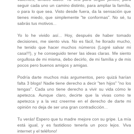
seguir cada uno un camino distinto, para ampliar la família,
o para lo que sea. Visto desde fuera, da la sensación que
tienes miedo, que simplemente "te conformas". No sé, tu
sabrás tus motivos...
Yo lo he vivido así... Hoy, después de haber tomado
decisiones, me siento viva. No es fácil, he llorado mucho,
he tenido que hacer muchos números (Logré salvar mi
casa!!!), y he conseguido tener las ideas claras. Me siento
orgullosa de mi misma, debo decirlo, de mi família y de mis
pocos pero buenos amigos y amigas.
Podría darte muchos más argumentos, pero quizá harían
falta 3 blogs! Nadie tiene derecho a decir "ten hijos" "no los
tengas". Cada uno tiene derecho a vivir su vida cómo le
apetezca. Aunque claro, decirte que la vivas como te
apetezca y a la vez creerme en el derecho de darte mi
opinión no deja de ser una gran contradicción...
Tu verás! Espero que tu madre mejore con su gripe. La mía
está igual, y es fastidioso tenerla un poco lejos. Viva
internet y el teléfono!