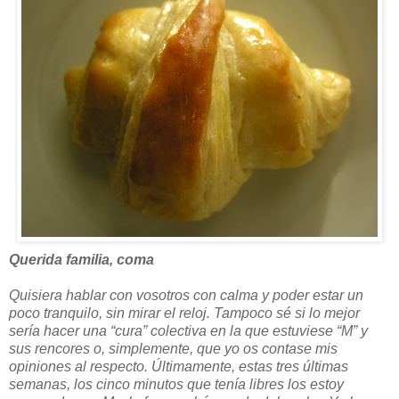
Querida familia, coma
Quisiera hablar con vosotros con calma y poder estar un
poco tranquilo, sin mirar el reloj. Tampoco sé si lo mejor
sería hacer una “cura” colectiva en la que estuviese “M” y
sus rencores o, simplemente, que yo os contase mis
opiniones al respecto. Últimamente, estas tres últimas
semanas, los cinco minutos que tenía libres los estoy