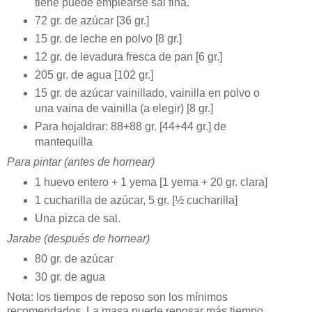
tiene puede emplearse sal fina.
72 gr. de azúcar [36 gr.]
15 gr. de leche en polvo [8 gr.]
12 gr. de levadura fresca de pan [6 gr.]
205 gr. de agua [102 gr.]
15 gr. de azúcar vainillado, vainilla en polvo o
una vaina de vainilla (a elegir) [8 gr.]
Para hojaldrar: 88+88 gr. [44+44 gr.] de
mantequilla
Para pintar (antes de hornear)
1 huevo entero + 1 yema [1 yema + 20 gr. clara]
1 cucharilla de azúcar, 5 gr. [½ cucharilla]
Una pizca de sal.
Jarabe (después de hornear)
80 gr. de azúcar
30 gr. de agua
Nota: los tiempos de reposo son los mínimos
recomendados. La masa puede reposar más tiempo,