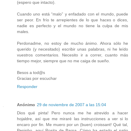
(espero que intacto).
Cuando uno está “malo” y enfadado con el mundo, puede
ser peor. En frío te arrepientes de lo que haces o dices,
nadie es perfecto y el mundo no tiene la culpa de mis
males.
Perdonadme, no estoy de mucho ánimo. Ahora sólo he
querido (y necesitado) escribir unas palabras, ni he leído
vuestros comentarios. Necesito ir a correr, cuanto más
tiempo mejor, siempre que no me caiga de sueño.
Besos a tod@s
Gracias por escuchar
Responder
Anónimo
29 de noviembre de 2007 a las 15:04
Dios qué pinta! Pero nunca me he atrevido a hacer
hojaldre, así que me miraré las instrucciones a ver si lo
encaro por fin. Me muero por un (buen) croissant! Qué tal,
Pepinho, aquí Rosita de Barna, Cómo ha estado el patio