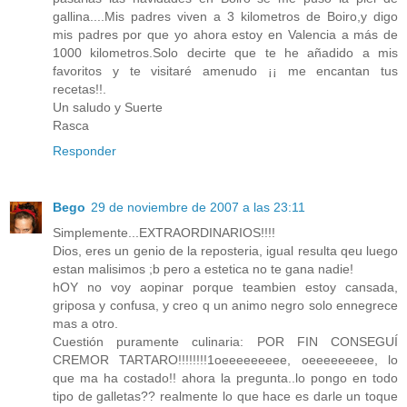
gallina....Mis padres viven a 3 kilometros de Boiro,y digo
mis padres por que yo ahora estoy en Valencia a más de
1000 kilometros.Solo decirte que te he añadido a mis
favoritos y te visitaré amenudo ¡¡ me encantan tus
recetas!!.
Un saludo y Suerte
Rasca
Responder
Bego
29 de noviembre de 2007 a las 23:11
Simplemente...EXTRAORDINARIOS!!!!
Dios, eres un genio de la reposteria, igual resulta qeu luego
estan malisimos ;b pero a estetica no te gana nadie!
hOY no voy aopinar porque teambien estoy cansada,
griposa y confusa, y creo q un animo negro solo ennegrece
mas a otro.
Cuestión puramente culinaria: POR FIN CONSEGUÍ
CREMOR TARTARO!!!!!!!!1oeeeeeeeee, oeeeeeeeee, lo
que ma ha costado!! ahora la pregunta..lo pongo en todo
tipo de galletas?? realmente lo que hace es darle un toque