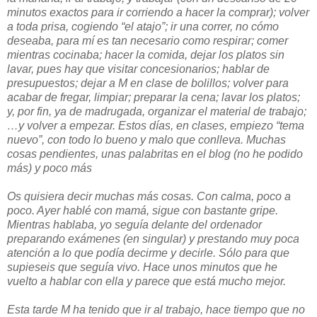
minutos exactos para ir corriendo a hacer la comprar); volver
a toda prisa, cogiendo “el atajo”; ir una correr, no cómo
deseaba, para mí es tan necesario como respirar; comer
mientras cocinaba; hacer la comida, dejar los platos sin
lavar, pues hay que visitar concesionarios; hablar de
presupuestos; dejar a M en clase de bolillos; volver para
acabar de fregar, limpiar; preparar la cena; lavar los platos;
y, por fin, ya de madrugada, organizar el material de trabajo;
…y volver a empezar. Estos días, en clases, empiezo “tema
nuevo”, con todo lo bueno y malo que conlleva. Muchas
cosas pendientes, unas palabritas en el blog (no he podido
más) y poco más
Os quisiera decir muchas más cosas. Con calma, poco a
poco. Ayer hablé con mamá, sigue con bastante gripe.
Mientras hablaba, yo seguía delante del ordenador
preparando exámenes (en singular) y prestando muy poca
atención a lo que podía decirme y decirle. Sólo para que
supieseis que seguía vivo. Hace unos minutos que he
vuelto a hablar con ella y parece que está mucho mejor.
Esta tarde M ha tenido que ir al trabajo, hace tiempo que no