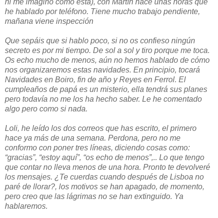
ni me imagino cómo está), con Martín hace unas horas que
he hablado por teléfono. Tiene mucho trabajo pendiente,
mañana viene inspección
Que sepáis que si hablo poco, si no os confieso ningún
secreto es por mi tiempo. De sol a sol y tiro porque me toca.
Os echo mucho de menos, aún no hemos hablado de cómo
nos organizaremos estas navidades. En principio, tocará
Navidades en Boiro, fin de año y Reyes en Ferrol. El
cumpleaños de papá es un misterio, ella tendrá sus planes
pero todavía no me los ha hecho saber. Le he comentado
algo pero como si nada.
Loli, he leído los dos correos que has escrito, el primero
hace ya más de una semana. Perdona, pero no me
conformo con poner tres líneas, diciendo cosas como:
“gracias”, “estoy aquí”, “os echo de menos”,.. Lo que tengo
que contar no lleva menos de una hora. Pronto te devolveré
los mensajes. ¿Te cuerdas cuando después de Lisboa no
paré de llorar?, los motivos se han apagado, de momento,
pero creo que las lágrimas no se han extinguido. Ya
hablaremos.