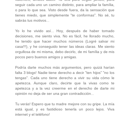
seguir cada uno un camino distinto, para ampliar la família,
o para lo que sea. Visto desde fuera, da la sensación que
tienes miedo, que simplemente "te conformas". No sé, tu
sabrás tus motivos...
Yo lo he vivido así... Hoy, después de haber tomado
decisiones, me siento viva. No es fácil, he llorado mucho,
he tenido que hacer muchos números (Logré salvar mi
casa!!!), y he conseguido tener las ideas claras. Me siento
orgullosa de mi misma, debo decirlo, de mi família y de mis
pocos pero buenos amigos y amigas.
Podría darte muchos más argumentos, pero quizá harían
falta 3 blogs! Nadie tiene derecho a decir "ten hijos" "no los
tengas". Cada uno tiene derecho a vivir su vida cómo le
apetezca. Aunque claro, decirte que la vivas como te
apetezca y a la vez creerme en el derecho de darte mi
opinión no deja de ser una gran contradicción...
Tu verás! Espero que tu madre mejore con su gripe. La mía
está igual, y es fastidioso tenerla un poco lejos. Viva
internet y el teléfono!