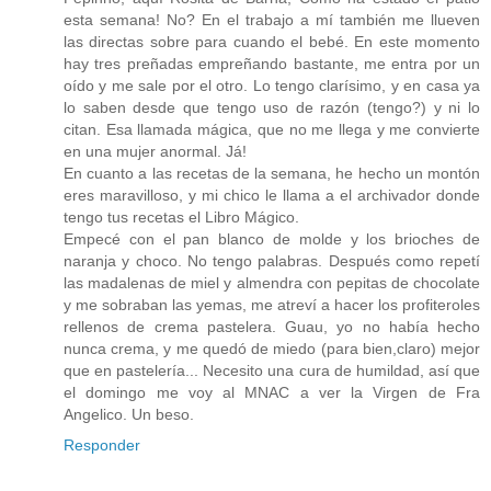
esta semana! No? En el trabajo a mí también me llueven
las directas sobre para cuando el bebé. En este momento
hay tres preñadas empreñando bastante, me entra por un
oído y me sale por el otro. Lo tengo clarísimo, y en casa ya
lo saben desde que tengo uso de razón (tengo?) y ni lo
citan. Esa llamada mágica, que no me llega y me convierte
en una mujer anormal. Já!
En cuanto a las recetas de la semana, he hecho un montón
eres maravilloso, y mi chico le llama a el archivador donde
tengo tus recetas el Libro Mágico.
Empecé con el pan blanco de molde y los brioches de
naranja y choco. No tengo palabras. Después como repetí
las madalenas de miel y almendra con pepitas de chocolate
y me sobraban las yemas, me atreví a hacer los profiteroles
rellenos de crema pastelera. Guau, yo no había hecho
nunca crema, y me quedó de miedo (para bien,claro) mejor
que en pastelería... Necesito una cura de humildad, así que
el domingo me voy al MNAC a ver la Virgen de Fra
Angelico. Un beso.
Responder