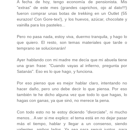
A fecha de hoy, tengo economía de pensionista. Mis
"extras" de este mes (grandes caprichos, ojo al dato!!!)
fueron comprar unas botas de trekking en un Outlet (55
eurazos! Con Gore-tex!), y los huevos, azúcar, chocolate y
vainilla para los pasteles...
Pero no pasa nada, estoy viva, duermo tranquila, y hago lo
que quiero. El resto, son temas materiales que tarde o
temprano se solucionarán!
Ayer hablando con mi madre me decía que mi abuela tiene
una gran frase: "Cuando vayas al infierno, pregunta por
Satanás". Eso es lo que hago, y funciona.
Por eso pienso que es mejor hablar claro, intentando no
hacer daño, pero uno debe decir lo que piensa. Por eso
también te he dicho alguna vez que todo lo que hagas, lo
hagas con ganas, ya que sinó, no merece la pena.
Con todo esto no te estoy diciendo "divorciate", ni mucho
menos... A ver si me explico: el tema está en no dejar pasar
más el tiempo, hablar y llegar a un consenso, siendo
valientes, ambos lados. Ya sea para seguir juntos, para