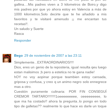
gallina....Mis padres viven a 3 kilometros de Boiro,y digo
mis padres por que yo ahora estoy en Valencia a más de
1000 kilometros.Solo decirte que te he añadido a mis
favoritos y te visitaré amenudo ¡¡ me encantan tus
recetas!!.
Un saludo y Suerte
Rasca
Responder
Bego
29 de noviembre de 2007 a las 23:11
Simplemente...EXTRAORDINARIOS!!!!
Dios, eres un genio de la reposteria, igual resulta qeu luego
estan malisimos ;b pero a estetica no te gana nadie!
hOY no voy aopinar porque teambien estoy cansada,
griposa y confusa, y creo q un animo negro solo ennegrece
mas a otro.
Cuestión puramente culinaria: POR FIN CONSEGUÍ
CREMOR TARTARO!!!!!!!!1oeeeeeeeee, oeeeeeeeee, lo
que ma ha costado!! ahora la pregunta..lo pongo en todo
tipo de galletas?? realmente lo que hace es darle un toque