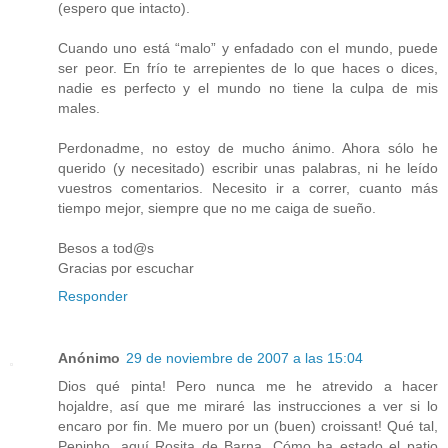
(espero que intacto).
Cuando uno está “malo” y enfadado con el mundo, puede
ser peor. En frío te arrepientes de lo que haces o dices,
nadie es perfecto y el mundo no tiene la culpa de mis
males.
Perdonadme, no estoy de mucho ánimo. Ahora sólo he
querido (y necesitado) escribir unas palabras, ni he leído
vuestros comentarios. Necesito ir a correr, cuanto más
tiempo mejor, siempre que no me caiga de sueño.
Besos a tod@s
Gracias por escuchar
Responder
Anónimo
29 de noviembre de 2007 a las 15:04
Dios qué pinta! Pero nunca me he atrevido a hacer
hojaldre, así que me miraré las instrucciones a ver si lo
encaro por fin. Me muero por un (buen) croissant! Qué tal,
Pepinho, aquí Rosita de Barna, Cómo ha estado el patio