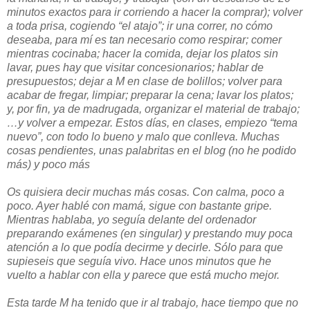
minutos exactos para ir corriendo a hacer la comprar); volver
a toda prisa, cogiendo “el atajo”; ir una correr, no cómo
deseaba, para mí es tan necesario como respirar; comer
mientras cocinaba; hacer la comida, dejar los platos sin
lavar, pues hay que visitar concesionarios; hablar de
presupuestos; dejar a M en clase de bolillos; volver para
acabar de fregar, limpiar; preparar la cena; lavar los platos;
y, por fin, ya de madrugada, organizar el material de trabajo;
…y volver a empezar. Estos días, en clases, empiezo “tema
nuevo”, con todo lo bueno y malo que conlleva. Muchas
cosas pendientes, unas palabritas en el blog (no he podido
más) y poco más
Os quisiera decir muchas más cosas. Con calma, poco a
poco. Ayer hablé con mamá, sigue con bastante gripe.
Mientras hablaba, yo seguía delante del ordenador
preparando exámenes (en singular) y prestando muy poca
atención a lo que podía decirme y decirle. Sólo para que
supieseis que seguía vivo. Hace unos minutos que he
vuelto a hablar con ella y parece que está mucho mejor.
Esta tarde M ha tenido que ir al trabajo, hace tiempo que no