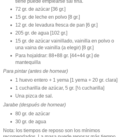
tiene puede emplearse sal fina.
72 gr. de azúcar [36 gr.]
15 gr. de leche en polvo [8 gr.]
12 gr. de levadura fresca de pan [6 gr.]
205 gr. de agua [102 gr.]
15 gr. de azúcar vainillado, vainilla en polvo o
una vaina de vainilla (a elegir) [8 gr.]
Para hojaldrar: 88+88 gr. [44+44 gr.] de
mantequilla
Para pintar (antes de hornear)
1 huevo entero + 1 yema [1 yema + 20 gr. clara]
1 cucharilla de azúcar, 5 gr. [½ cucharilla]
Una pizca de sal.
Jarabe (después de hornear)
80 gr. de azúcar
30 gr. de agua
Nota: los tiempos de reposo son los mínimos
recomendados. La masa puede reposar más tiempo,