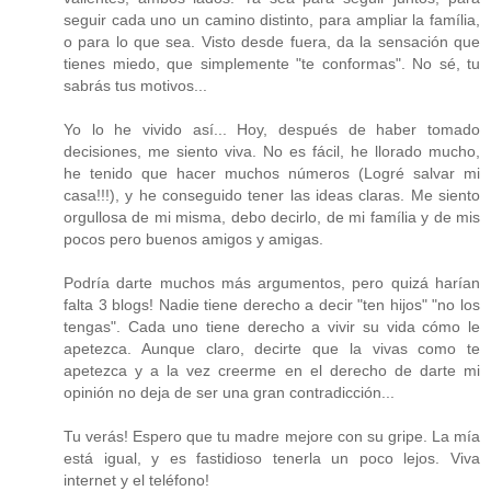
seguir cada uno un camino distinto, para ampliar la família,
o para lo que sea. Visto desde fuera, da la sensación que
tienes miedo, que simplemente "te conformas". No sé, tu
sabrás tus motivos...
Yo lo he vivido así... Hoy, después de haber tomado
decisiones, me siento viva. No es fácil, he llorado mucho,
he tenido que hacer muchos números (Logré salvar mi
casa!!!), y he conseguido tener las ideas claras. Me siento
orgullosa de mi misma, debo decirlo, de mi família y de mis
pocos pero buenos amigos y amigas.
Podría darte muchos más argumentos, pero quizá harían
falta 3 blogs! Nadie tiene derecho a decir "ten hijos" "no los
tengas". Cada uno tiene derecho a vivir su vida cómo le
apetezca. Aunque claro, decirte que la vivas como te
apetezca y a la vez creerme en el derecho de darte mi
opinión no deja de ser una gran contradicción...
Tu verás! Espero que tu madre mejore con su gripe. La mía
está igual, y es fastidioso tenerla un poco lejos. Viva
internet y el teléfono!