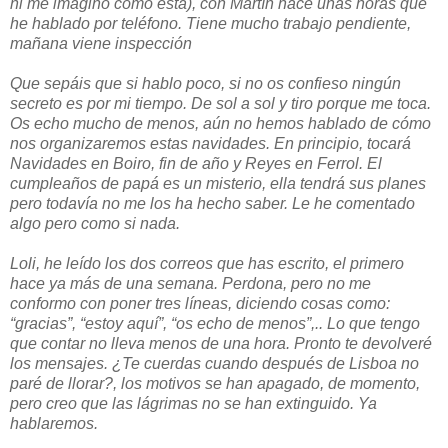
ni me imagino cómo está), con Martín hace unas horas que
he hablado por teléfono. Tiene mucho trabajo pendiente,
mañana viene inspección
Que sepáis que si hablo poco, si no os confieso ningún
secreto es por mi tiempo. De sol a sol y tiro porque me toca.
Os echo mucho de menos, aún no hemos hablado de cómo
nos organizaremos estas navidades. En principio, tocará
Navidades en Boiro, fin de año y Reyes en Ferrol. El
cumpleaños de papá es un misterio, ella tendrá sus planes
pero todavía no me los ha hecho saber. Le he comentado
algo pero como si nada.
Loli, he leído los dos correos que has escrito, el primero
hace ya más de una semana. Perdona, pero no me
conformo con poner tres líneas, diciendo cosas como:
“gracias”, “estoy aquí”, “os echo de menos”,.. Lo que tengo
que contar no lleva menos de una hora. Pronto te devolveré
los mensajes. ¿Te cuerdas cuando después de Lisboa no
paré de llorar?, los motivos se han apagado, de momento,
pero creo que las lágrimas no se han extinguido. Ya
hablaremos.