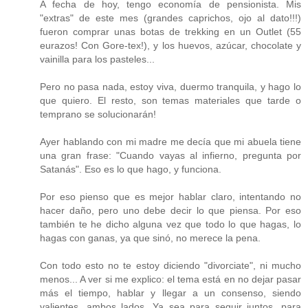
A fecha de hoy, tengo economía de pensionista. Mis
"extras" de este mes (grandes caprichos, ojo al dato!!!)
fueron comprar unas botas de trekking en un Outlet (55
eurazos! Con Gore-tex!), y los huevos, azúcar, chocolate y
vainilla para los pasteles...
Pero no pasa nada, estoy viva, duermo tranquila, y hago lo
que quiero. El resto, son temas materiales que tarde o
temprano se solucionarán!
Ayer hablando con mi madre me decía que mi abuela tiene
una gran frase: "Cuando vayas al infierno, pregunta por
Satanás". Eso es lo que hago, y funciona.
Por eso pienso que es mejor hablar claro, intentando no
hacer daño, pero uno debe decir lo que piensa. Por eso
también te he dicho alguna vez que todo lo que hagas, lo
hagas con ganas, ya que sinó, no merece la pena.
Con todo esto no te estoy diciendo "divorciate", ni mucho
menos... A ver si me explico: el tema está en no dejar pasar
más el tiempo, hablar y llegar a un consenso, siendo
valientes, ambos lados. Ya sea para seguir juntos, para