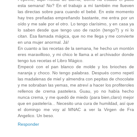
esta semana! No? En el trabajo a mí también me llueven
las directas sobre para cuando el bebé. En este momento
hay tres preñadas empreñando bastante, me entra por un
oído y me sale por el otro. Lo tengo clarísimo, y en casa ya
lo saben desde que tengo uso de razón (tengo?) y ni lo
citan. Esa llamada mágica, que no me llega y me convierte
en una mujer anormal. Já!
En cuanto a las recetas de la semana, he hecho un montón
eres maravilloso, y mi chico le llama a el archivador donde
tengo tus recetas el Libro Mágico.
Empecé con el pan blanco de molde y los brioches de
naranja y choco. No tengo palabras. Después como repetí
las madalenas de miel y almendra con pepitas de chocolate
y me sobraban las yemas, me atreví a hacer los profiteroles
rellenos de crema pastelera. Guau, yo no había hecho
nunca crema, y me quedó de miedo (para bien,claro) mejor
que en pastelería... Necesito una cura de humildad, así que
el domingo me voy al MNAC a ver la Virgen de Fra
Angelico. Un beso.
Responder