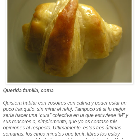
Querida familia, coma
Quisiera hablar con vosotros con calma y poder estar un
poco tranquilo, sin mirar el reloj. Tampoco sé si lo mejor
sería hacer una “cura” colectiva en la que estuviese “M” y
sus rencores o, simplemente, que yo os contase mis
opiniones al respecto. Últimamente, estas tres últimas
semanas, los cinco minutos que tenía libres los estoy