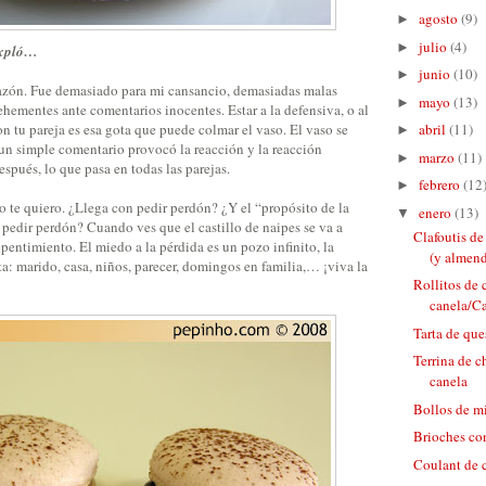
agosto
(9)
►
julio
(4)
►
expló…
junio
(10)
►
azón. Fue demasiado para mi cansancio, demasiadas malas
mayo
(13)
►
ehementes ante comentarios inocentes. Estar a la defensiva, o al
on tu pareja es esa gota que puede colmar el vaso. El vaso se
abril
(11)
►
 un simple comentario provocó la reacción y la reacción
marzo
(11)
►
spués, lo que pasa en todas las parejas.
febrero
(12
►
o te quiero. ¿Llega con pedir perdón? ¿Y el “propósito de la
enero
(13)
▼
pedir perdón? Cuando ves que el castillo de naipes se va a
Clafoutis de
pentimiento. El miedo a la pérdida es un pozo infinito, la
(y almend
ta: marido, casa, niños, parecer, domingos en familia,… ¡viva la
Rollitos de 
canela/Ca
Tarta de qu
Terrina de c
canela
Bollos de m
Brioches con
Coulant de 