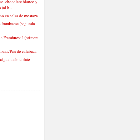
so, chocolate blanco y
(al h...
no en salsa de mostaza
 frambuesa (segunda
e Frambuesa? (primera
abaza/Pan de calabaza
udge de chocolate