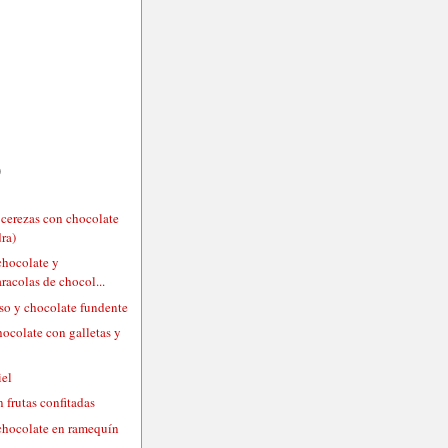
)
 cerezas con chocolate
ra)
chocolate y
racolas de chocol...
eso y chocolate fundente
hocolate con galletas y
iel
 frutas confitadas
chocolate en ramequín