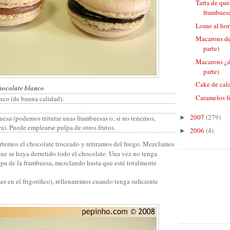
Tarta de que
frambuesa 
Lomo al hor
Macarons de
parte)
Macarons ¿d
parte)
Cake de cal
hocolate blanco
Caramelos f
nco (de buena calidad).
2007
(279)
uesa (podemos triturar unas frambuesas o, si no tenemos,
►
ra). Puede emplearse pulpa de otros frutos.
2006
(4)
►
rtemos el chocolate troceado y retiramos del fuego. Mezclamos
que se haya derretido todo el chocolate. Una vez no tenga
pa de la frambuesa, mezclando hasta que esté totalmente
er en el frigorífico), rellenaremos cuando tenga suficiente