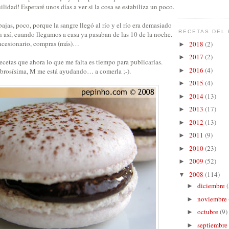
uilidad! Esperaré unos días a ver si la cosa se estabiliza un poco.
ajas, poco, porque la sangre llegó al río y el río era demasiado
RECETAS DEL 
 así, cuando llegamos a casa ya pasaban de las 10 de la noche.
ncesionario, compras (más)…
2018
(2)
►
2017
(2)
►
ecetas que ahora lo que me falta es tiempo para publicarlas.
2016
(4)
sabrosísima, M me está ayudando… a comerla ;-).
►
2015
(4)
►
2014
(13)
►
2013
(17)
►
2012
(13)
►
2011
(9)
►
2010
(23)
►
2009
(52)
►
2008
(114)
▼
diciembre
(
►
noviembre
►
octubre
(9)
►
septiembre
►