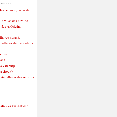
ARNAVAL
te con nata y salsa de
 (orellas de antroido)
o Nueva Orleáns
lla y/o naranja
 rellenos de mermelada
buesa
zana
a y naranja
ta choux)
ate rellenas de confitura
lenos de espinacas y