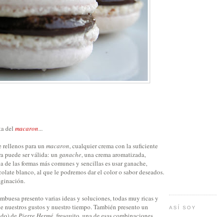
ta del
macaron
...
e rellenos para un
macaron
, cualquier crema con la suficiente
ra puede ser válida: un
ganache
, una crema aromatizada,
 de las formas más comunes y sencillas es usar ganache,
olate blanco, al que le podremos dar el color o sabor deseados.
aginación.
mbuesa presento varias ideas y soluciones, todas muy ricas y
e nuestros gustos y nuestro tiempo. También presento un
ASÍ SOY
ado) de
Pierre Hermé
, fresquito, una de esas combinaciones