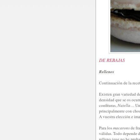
DE REBAJAS
Rellenos
Continuación de la rece
Existen gran variedad d
densidad que se os ocur
confituras,
Nutella
… Una
principalmente con choc
A vuestra elección e im
Para los
macarons
de fra
válidas. Todo depende d
relleno (que no he prob