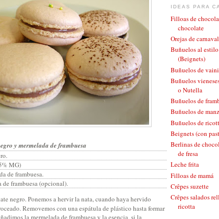
IDEAS PARA C
Filloas de chocola
chocolate
Orejas de carnaval
Buñuelos al estil
(Beignets)
Buñuelos de vaini
Buñuelos vieneses
o Nutella
Buñuelos de fram
Buñuelos de man
Buñuelos de ricott
Beignets (con pas
Berlinas de chocol
negro y mermelada de frambuesa
de fresa
ro.
Leche frita
(35% MG)
da de frambuesa.
Filloas de mamá
a de frambuesa (opcional).
Crêpes suzette
Crêpes salados rel
te negro. Ponemos a hervir la nata, cuando haya hervido
ricotta
roceado. Removemos con una espátula de plástico hasta formar
adimos la mermelada de frambuesa y la esencia, si la