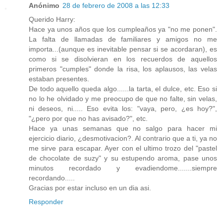
Anónimo
28 de febrero de 2008 a las 12:33
Querido Harry:
Hace ya unos años que los cumpleaños ya "no me ponen".
La falta de llamadas de familiares y amigos no me
importa...(aunque es inevitable pensar si se acordaran), es
como si se disolvieran en los recuerdos de aquellos
primeros "cumples" donde la risa, los aplausos, las velas
estaban presentes.
De todo aquello queda algo......la tarta, el dulce, etc. Eso si
no lo he olvidado y me preocupo de que no falte, sin velas,
ni deseos, ni..... Eso evita los: "vaya, pero, ¿es hoy?",
"¿pero por que no has avisado?", etc.
Hace ya unas semanas que no salgo para hacer mi
ejercicio diario, ¿desmotivacion?. Al contrario que a ti, ya no
me sirve para escapar. Ayer con el ultimo trozo del "pastel
de chocolate de suzy" y su estupendo aroma, pase unos
minutos recordado y evadiendome.......siempre
recordando.....
Gracias por estar incluso en un dia asi.
Responder