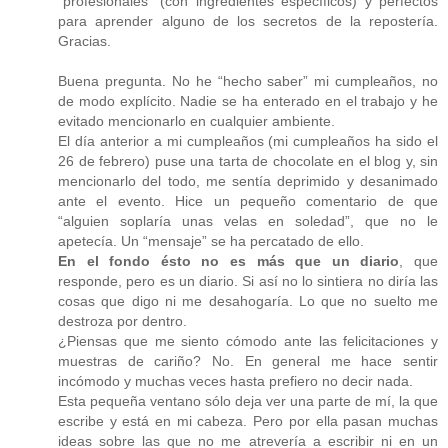
“profesionales” (con ingredientes específicos) y perfectos
para aprender alguno de los secretos de la repostería.
Gracias.
Buena pregunta. No he “hecho saber” mi cumpleaños, no
de modo explícito. Nadie se ha enterado en el trabajo y he
evitado mencionarlo en cualquier ambiente.
El día anterior a mi cumpleaños (mi cumpleaños ha sido el
26 de febrero) puse una tarta de chocolate en el blog y, sin
mencionarlo del todo, me sentía deprimido y desanimado
ante el evento. Hice un pequeño comentario de que
“alguien soplaría unas velas en soledad”, que no le
apetecía. Un “mensaje” se ha percatado de ello.
En el fondo ésto no es más que un diario
, que
responde, pero es un diario. Si así no lo sintiera no diría las
cosas que digo ni me desahogaría. Lo que no suelto me
destroza por dentro.
¿Piensas que me siento cómodo ante las felicitaciones y
muestras de cariño? No. En general me hace sentir
incómodo y muchas veces hasta prefiero no decir nada.
Esta pequeña ventano sólo deja ver una parte de mí, la que
escribe y está en mi cabeza. Pero por ella pasan muchas
ideas sobre las que no me atrevería a escribir ni en un