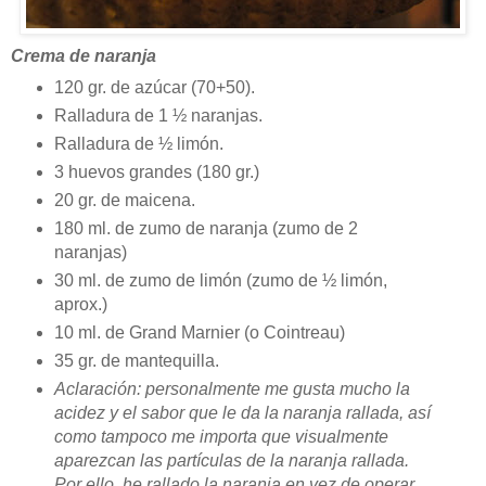
Crema de naranja
120 gr. de azúcar (70+50).
Ralladura de 1 ½ naranjas.
Ralladura de ½ limón.
3 huevos grandes (180 gr.)
20 gr. de maicena.
180 ml. de zumo de naranja (zumo de 2
naranjas)
30 ml. de zumo de limón (zumo de ½ limón,
aprox.)
10 ml. de Grand Marnier (o Cointreau)
35 gr. de mantequilla.
Aclaración: personalmente me gusta mucho la
acidez y el sabor que le da la naranja rallada, así
como tampoco me importa que visualmente
aparezcan las partículas de la naranja rallada.
Por ello, he rallado la naranja en vez de operar