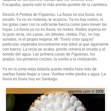
Escapaba, quería salir lo más pronto posible de la carretera.
Desvío
A Portela de Figueiras
. La lluvia no era lluvia, era
orvallo. Ya no es molesta, te acaricia. Ya no hay ruidos, ni
las gotas caen con la suficiente fuerza como para mover las
hojas. La lluvia ya no es lluvia, es niebla. Niebla espesa en
la gran recta, sin casas, sin árboles, niebla. Paz, no hay
sonidos, ni el propio respirar. Mi
“Τοπίο στην ομίχλη”
particular, esperaba encontrarme ese árbol al que agarrarme
con fuerza. La recta se acaba, pronto volverá el orvallo y el
sonido del agua. Las primera casas de
Figueiras
, los
prados, los primeros coches, la vuelta a la
civilización
.
Ya en la zona vieja todavía queda media hora más de
vueltas hasta llegar a casa. Vueltas entre piedra y agua. La
lluvia es lluvia hoy en Santiago.