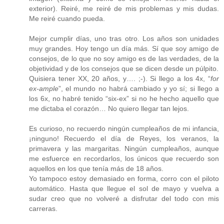
exterior). Reiré, me reiré de mis problemas y mis dudas.
Me reiré cuando pueda.
Mejor cumplir días, uno tras otro. Los años son unidades
muy grandes. Hoy tengo un día más. Sí que soy amigo de
consejos, de lo que no soy amigo es de las verdades, de la
objetividad y de los consejos que se dicen desde un púlpito.
Quisiera tener XX, 20 años, y…. ;-). Si llego a los 4x, “
for
ex-ample
”, el mundo no habrá cambiado y yo sí; si llego a
los 6x, no habré tenido “six-ex” si no he hecho aquello que
me dictaba el corazón… No quiero llegar tan lejos.
Es curioso, no recuerdo ningún cumpleaños de mi infancia,
¡ninguno! Recuerdo el día de Reyes, los veranos, la
primavera y las margaritas. Ningún cumpleaños, aunque
me esfuerce en recordarlos, los únicos que recuerdo son
aquellos en los que tenía más de 18 años.
Yo tampoco estoy demasiado en forma, corro con el piloto
automático. Hasta que llegue el sol de mayo y vuelva a
sudar creo que no volveré a disfrutar del todo con mis
carreras.