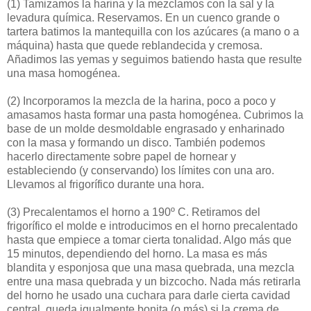
(1)
Tamizamos la harina y la mezclamos con la sal y la
levadura química. Reservamos. En un cuenco grande o
tartera batimos la mantequilla con los azúcares (a mano o a
máquina) hasta que quede reblandecida y cremosa.
Añadimos las yemas y seguimos batiendo hasta que resulte
una masa homogénea.
(2)
Incorporamos la mezcla de la harina, poco a poco y
amasamos hasta formar una pasta homogénea. Cubrimos la
base de un molde desmoldable engrasado y enharinado
con la masa y formando un disco. También podemos
hacerlo directamente sobre papel de hornear y
estableciendo (y conservando) los límites con una aro.
Llevamos al frigorífico durante una hora.
(3)
Precalentamos el horno a 190º C. Retiramos del
frigorífico el molde e introducimos en el horno precalentado
hasta que empiece a tomar cierta tonalidad. Algo más que
15 minutos, dependiendo del horno. La masa es más
blandita y esponjosa que una masa quebrada, una mezcla
entre una masa quebrada y un bizcocho. Nada más retirarla
del horno he usado una cuchara para darle cierta cavidad
central, queda igualmente bonita (o más) si la crema de