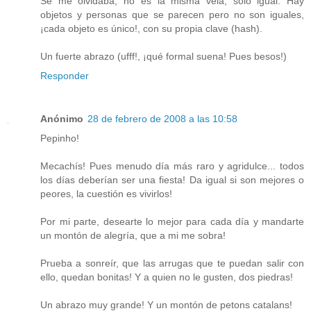
Se me olvidaba, no es la misma vela, sólo igual. Hay
objetos y personas que se parecen pero no son iguales,
¡cada objeto es único!, con su propia clave (hash).
Un fuerte abrazo (ufff!, ¡qué formal suena! Pues besos!)
Responder
Anónimo
28 de febrero de 2008 a las 10:58
Pepinho!
Mecachís! Pues menudo día más raro y agridulce... todos
los días deberían ser una fiesta! Da igual si son mejores o
peores, la cuestión es vivirlos!
Por mi parte, desearte lo mejor para cada día y mandarte
un montón de alegría, que a mi me sobra!
Prueba a sonreír, que las arrugas que te puedan salir con
ello, quedan bonitas! Y a quien no le gusten, dos piedras!
Un abrazo muy grande! Y un montón de petons catalans!