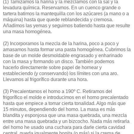
(1)
Tamizamos la harina y la mezclamos con la sal y la
levadura química. Reservamos. En un cuenco grande o
tartera batimos la mantequilla con los azúcares (a mano o a
máquina) hasta que quede reblandecida y cremosa.
Añadimos las yemas y seguimos batiendo hasta que resulte
una masa homogénea.
(2)
Incorporamos la mezcla de la harina, poco a poco y
amasamos hasta formar una pasta homogénea. Cubrimos la
base de un molde desmoldable engrasado y enharinado
con la masa y formando un disco. También podemos
hacerlo directamente sobre papel de hornear y
estableciendo (y conservando) los límites con una aro.
Llevamos al frigorífico durante una hora.
(3)
Precalentamos el horno a 190º C. Retiramos del
frigorífico el molde e introducimos en el horno precalentado
hasta que empiece a tomar cierta tonalidad. Algo más que
15 minutos, dependiendo del horno. La masa es más
blandita y esponjosa que una masa quebrada, una mezcla
entre una masa quebrada y un bizcocho. Nada más retirarla
del horno he usado una cuchara para darle cierta cavidad
central, queda igualmente bonita (o más) si la crema de