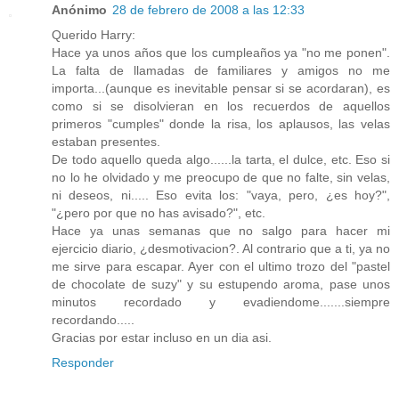
Anónimo
28 de febrero de 2008 a las 12:33
Querido Harry:
Hace ya unos años que los cumpleaños ya "no me ponen".
La falta de llamadas de familiares y amigos no me
importa...(aunque es inevitable pensar si se acordaran), es
como si se disolvieran en los recuerdos de aquellos
primeros "cumples" donde la risa, los aplausos, las velas
estaban presentes.
De todo aquello queda algo......la tarta, el dulce, etc. Eso si
no lo he olvidado y me preocupo de que no falte, sin velas,
ni deseos, ni..... Eso evita los: "vaya, pero, ¿es hoy?",
"¿pero por que no has avisado?", etc.
Hace ya unas semanas que no salgo para hacer mi
ejercicio diario, ¿desmotivacion?. Al contrario que a ti, ya no
me sirve para escapar. Ayer con el ultimo trozo del "pastel
de chocolate de suzy" y su estupendo aroma, pase unos
minutos recordado y evadiendome.......siempre
recordando.....
Gracias por estar incluso en un dia asi.
Responder