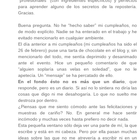
“profesionales” (con ingredientes específicos) y perfectos
para aprender alguno de los secretos de la repostería.
Gracias.
Buena pregunta. No he “hecho saber” mi cumpleaños, no
de modo explícito. Nadie se ha enterado en el trabajo y he
evitado mencionarlo en cualquier ambiente.
El día anterior a mi cumpleaños (mi cumpleaños ha sido el
26 de febrero) puse una tarta de chocolate en el blog y, sin
mencionarlo del todo, me sentía deprimido y desanimado
ante el evento. Hice un pequeño comentario de que
“alguien soplaría unas velas en soledad”, que no le
apetecía. Un “mensaje” se ha percatado de ello.
En el fondo ésto no es más que un diario
, que
responde, pero es un diario. Si así no lo sintiera no diría las
cosas que digo ni me desahogaría. Lo que no suelto me
destroza por dentro.
¿Piensas que me siento cómodo ante las felicitaciones y
muestras de cariño? No. En general me hace sentir
incómodo y muchas veces hasta prefiero no decir nada.
Esta pequeña ventano sólo deja ver una parte de mí, la que
escribe y está en mi cabeza. Pero por ella pasan muchas
ideas sobre las que no me atrevería a escribir ni en un