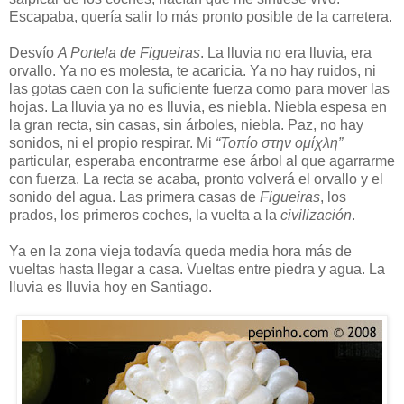
Escapaba, quería salir lo más pronto posible de la carretera.
Desvío
A Portela de Figueiras
. La lluvia no era lluvia, era
orvallo. Ya no es molesta, te acaricia. Ya no hay ruidos, ni
las gotas caen con la suficiente fuerza como para mover las
hojas. La lluvia ya no es lluvia, es niebla. Niebla espesa en
la gran recta, sin casas, sin árboles, niebla. Paz, no hay
sonidos, ni el propio respirar. Mi
“Τοπίο στην ομίχλη”
particular, esperaba encontrarme ese árbol al que agarrarme
con fuerza. La recta se acaba, pronto volverá el orvallo y el
sonido del agua. Las primera casas de
Figueiras
, los
prados, los primeros coches, la vuelta a la
civilización
.
Ya en la zona vieja todavía queda media hora más de
vueltas hasta llegar a casa. Vueltas entre piedra y agua. La
lluvia es lluvia hoy en Santiago.