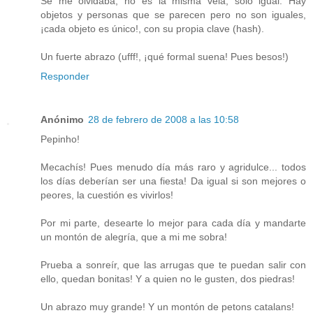
Se me olvidaba, no es la misma vela, sólo igual. Hay
objetos y personas que se parecen pero no son iguales,
¡cada objeto es único!, con su propia clave (hash).
Un fuerte abrazo (ufff!, ¡qué formal suena! Pues besos!)
Responder
Anónimo
28 de febrero de 2008 a las 10:58
Pepinho!
Mecachís! Pues menudo día más raro y agridulce... todos
los días deberían ser una fiesta! Da igual si son mejores o
peores, la cuestión es vivirlos!
Por mi parte, desearte lo mejor para cada día y mandarte
un montón de alegría, que a mi me sobra!
Prueba a sonreír, que las arrugas que te puedan salir con
ello, quedan bonitas! Y a quien no le gusten, dos piedras!
Un abrazo muy grande! Y un montón de petons catalans!