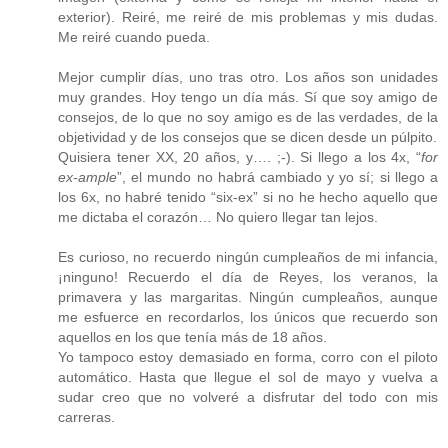
exterior). Reiré, me reiré de mis problemas y mis dudas.
Me reiré cuando pueda.
Mejor cumplir días, uno tras otro. Los años son unidades
muy grandes. Hoy tengo un día más. Sí que soy amigo de
consejos, de lo que no soy amigo es de las verdades, de la
objetividad y de los consejos que se dicen desde un púlpito.
Quisiera tener XX, 20 años, y…. ;-). Si llego a los 4x, “
for
ex-ample
”, el mundo no habrá cambiado y yo sí; si llego a
los 6x, no habré tenido “six-ex” si no he hecho aquello que
me dictaba el corazón… No quiero llegar tan lejos.
Es curioso, no recuerdo ningún cumpleaños de mi infancia,
¡ninguno! Recuerdo el día de Reyes, los veranos, la
primavera y las margaritas. Ningún cumpleaños, aunque
me esfuerce en recordarlos, los únicos que recuerdo son
aquellos en los que tenía más de 18 años.
Yo tampoco estoy demasiado en forma, corro con el piloto
automático. Hasta que llegue el sol de mayo y vuelva a
sudar creo que no volveré a disfrutar del todo con mis
carreras.