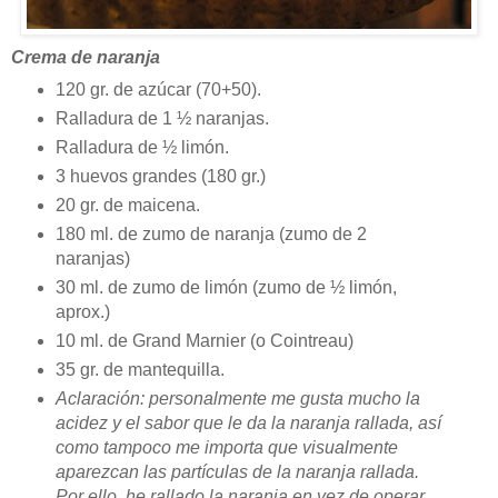
Crema de naranja
120 gr. de azúcar (70+50).
Ralladura de 1 ½ naranjas.
Ralladura de ½ limón.
3 huevos grandes (180 gr.)
20 gr. de maicena.
180 ml. de zumo de naranja (zumo de 2
naranjas)
30 ml. de zumo de limón (zumo de ½ limón,
aprox.)
10 ml. de Grand Marnier (o Cointreau)
35 gr. de mantequilla.
Aclaración: personalmente me gusta mucho la
acidez y el sabor que le da la naranja rallada, así
como tampoco me importa que visualmente
aparezcan las partículas de la naranja rallada.
Por ello, he rallado la naranja en vez de operar