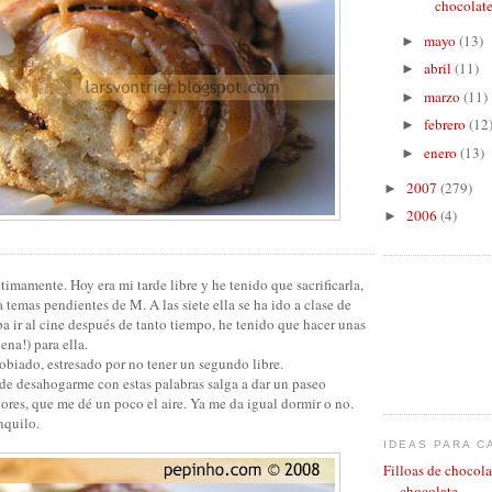
chocolate
mayo
(13)
►
abril
(11)
►
marzo
(11)
►
febrero
(12
►
enero
(13)
►
2007
(279)
►
2006
(4)
►
imamente. Hoy era mi tarde libre y he tenido que sacrificarla,
a temas pendientes de M. A las siete ella se ha ido a clase de
ba ir al cine después de tanto tiempo, he tenido que hacer unas
ena!) para ella.
obiado, estresado por no tener un segundo libre.
e desahogarme con estas palabras salga a dar un paseo
ores, que me dé un poco el aire. Ya me da igual dormir o no.
nquilo.
IDEAS PARA C
Filloas de chocola
chocolate