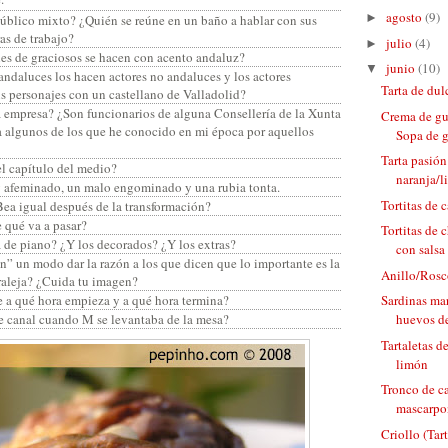
agosto
(9)
►
blico mixto? ¿Quién se reúne en un baño a hablar con sus
s de trabajo?
julio
(4)
►
les de graciosos se hacen con acento andaluz?
junio
(10)
▼
andaluces los hacen actores no andaluces y los actores
Tarta de dul
s personajes con un castellano de Valladolid?
 empresa? ¿Son funcionarios de alguna Consellería de la Xunta
Crema de gu
a algunos de los que he conocido en mi época por aquellos
Sopa de g
Tarta pasión
el capítulo del medio?
naranja/
y afeminado, un malo engominado y una rubia tonta.
Tortitas de 
Bea igual después de la transformación?
 qué va a pasar?
Tortitas de
 de piano? ¿Y los decorados? ¿Y los extras?
con salsa 
n” un modo dar la razón a los que dicen que lo importante es la
Anillo/Rosc
raleja? ¿Cuida tu imagen?
 a qué hora empieza y a qué hora termina?
Sardinas ma
e canal cuando M se levantaba de la mesa?
huevos de
Tartaletas 
limón
Tronco de c
mascarpo
Criollo (Ta