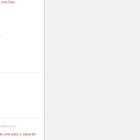
 con lim...
)
ARNAVAL
te con nata y salsa de