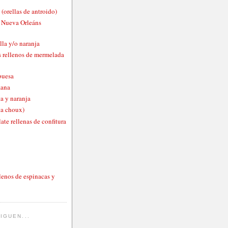
 (orellas de antroido)
o Nueva Orleáns
lla y/o naranja
 rellenos de mermelada
buesa
zana
a y naranja
ta choux)
ate rellenas de confitura
lenos de espinacas y
IGUEN...