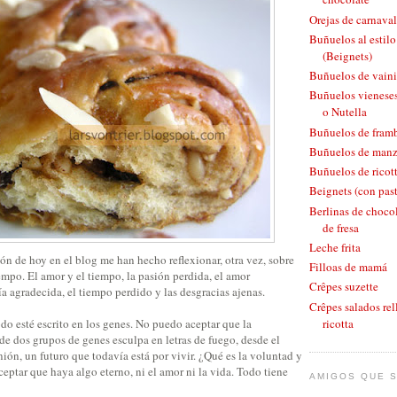
Orejas de carnaval
Buñuelos al estil
(Beignets)
Buñuelos de vaini
Buñuelos vieneses
o Nutella
Buñuelos de fram
Buñuelos de man
Buñuelos de ricott
Beignets (con pas
Berlinas de chocol
de fresa
Leche frita
n de hoy en el blog me han hecho reflexionar, otra vez, sobre
Filloas de mamá
iempo. El amor y el tiempo, la pasión perdida, el amor
Crêpes suzette
 agradecida, el tiempo perdido y las desgracias ajenas.
Crêpes salados rel
ricotta
do esté escrito en los genes. No puedo aceptar que la
e dos grupos de genes esculpa en letras de fuego, desde el
ón, un futuro que todavía está por vivir. ¿Qué es la voluntad y
eptar que haya algo eterno, ni el amor ni la vida. Todo tiene
AMIGOS QUE S