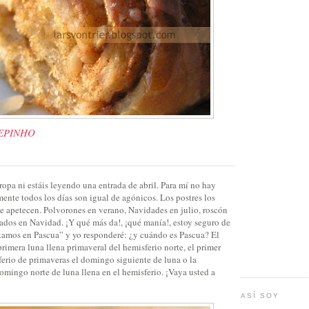
PEPINHO
opa ni estáis leyendo una entrada de abril. Para mí no hay
mente todos los días son igual de agónicos. Los postres los
 apetecen. Polvorones en verano, Navidades en julio, roscón
ados en Navidad. ¡Y qué más da!, ¡qué manía!, estoy seguro de
stamos en Pascua” y yo responderé: ¿y cuándo es Pascua? El
rimera luna llena primaveral del hemisferio norte, el primer
ferio de primaveras el domingo siguiente de luna o la
omingo norte de luna llena en el hemisferio. ¡Vaya usted a
ASÍ SOY