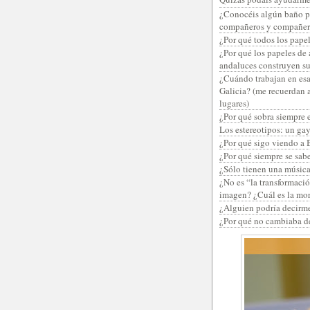
¿Conocéis algún baño pú
compañeros y compañera
¿Por qué todos los pape
¿Por qué los papeles de 
andaluces construyen su
¿Cuándo trabajan en esa
Galicia? (me recuerdan 
lugares)
¿Por qué sobra siempre 
Los estereotipos: un ga
¿Por qué sigo viendo a 
¿Por qué siempre se sabe
¿Sólo tienen una música
¿No es “la transformació
imagen? ¿Cuál es la mo
¿Alguien podría decirme
¿Por qué no cambiaba d