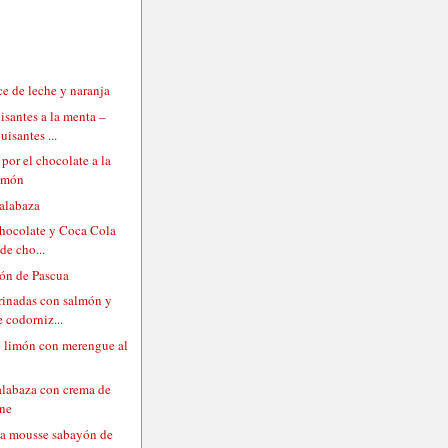
ce de leche y naranja
isantes a la menta –
uisantes ...
 por el chocolate a la
limón
calabaza
 chocolate y Coca Cola
de cho...
ón de Pascua
rinadas con salmón y
 codorniz...
de limón con merengue al
alabaza con crema de
ne
rta mousse sabayón de