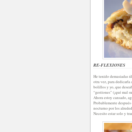
RE-FLEXIONES
He tenido demasiadas últ
otra vez, para dedicarla 
bolillos y yo, que desea
“gestiones” (¡qué mal su
Ahora estoy cansado, ag
Probablemente después d
nocturno por los alreded
Necesito estar solo y tra