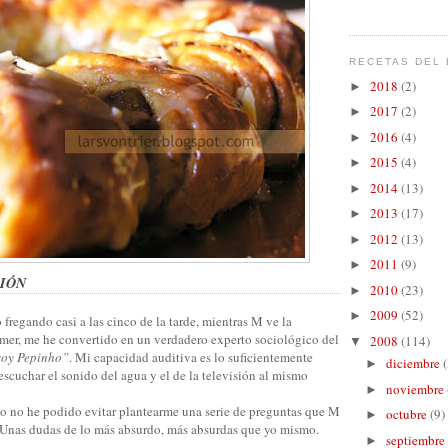
RECETAS DEL 
2018
(2)
►
2017
(2)
►
2016
(4)
►
2015
(4)
►
2014
(13)
►
2013
(17)
►
2012
(13)
►
2011
(9)
►
IÓN
2010
(23)
►
2009
(52)
►
fregando casi a las cinco de la tarde, mientras M ve la
omer, me he convertido en un verdadero experto sociológico del
2008
(114)
▼
soy Pepinho”
. Mi capacidad auditiva es lo suficientemente
diciembre
(
►
scuchar el sonido del agua y el de la televisión al mismo
noviembre
►
 no he podido evitar plantearme una serie de preguntas que M
octubre
(9)
►
 Unas dudas de lo más absurdo, más absurdas que yo mismo.
septiembre
►
.