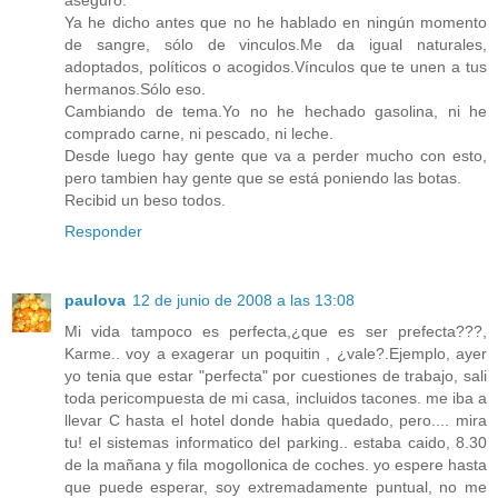
aseguro.
Ya he dicho antes que no he hablado en ningún momento
de sangre, sólo de vinculos.Me da igual naturales,
adoptados, políticos o acogidos.Vínculos que te unen a tus
hermanos.Sólo eso.
Cambiando de tema.Yo no he hechado gasolina, ni he
comprado carne, ni pescado, ni leche.
Desde luego hay gente que va a perder mucho con esto,
pero tambien hay gente que se está poniendo las botas.
Recibid un beso todos.
Responder
paulova
12 de junio de 2008 a las 13:08
Mi vida tampoco es perfecta,¿que es ser prefecta???,
Karme.. voy a exagerar un poquitin , ¿vale?.Ejemplo, ayer
yo tenia que estar "perfecta" por cuestiones de trabajo, sali
toda pericompuesta de mi casa, incluidos tacones. me iba a
llevar C hasta el hotel donde habia quedado, pero.... mira
tu! el sistemas informatico del parking.. estaba caido, 8.30
de la mañana y fila mogollonica de coches. yo espere hasta
que puede esperar, soy extremadamente puntual, no me