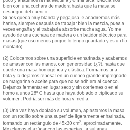
poco y añadimos la mantequilla y/o manteca. Mezclamos
bien con una cuchara de madera hasta que la masa se
despegue del cuenco.
Si nos queda muy blanda y pegajosa le añadiremos más
harina, siempre después de trabajar bien la mezcla, pues a
veces engaña y al trabajarla absorbe mucha agua. Yo me
ayudo de una cuchara de madera o un batidor eléctrico para
masas (que uso menos porque lo tengo guardado y es un lío
montarlo).
(2)
Colocamos sobre una superficie enharinada y acabamos
de amasar con las manos, con generosidad (¿?), hasta que
quede una masa homogénea y elástica. Formamos una
bola y la dejamos reposar en un cuenco grande impregnado
de margarina o aceite para que no se adhiera al cuenco.
Dejamos fermentar en lugar seco y sin corrientes o en el
horno a unos 28º C hasta que haya doblado o triplicado su
volumen. Podría ser más de hora y media.
(3)
Una vez haya doblado su volumen, aplastamos la masa
con un rodillo sobre una superficie ligeramente enharinada,
2
formando un rectángulo de 45x30 cm
, aproximadamente.
Mezclamos el azúcar con las especias, la sultanas