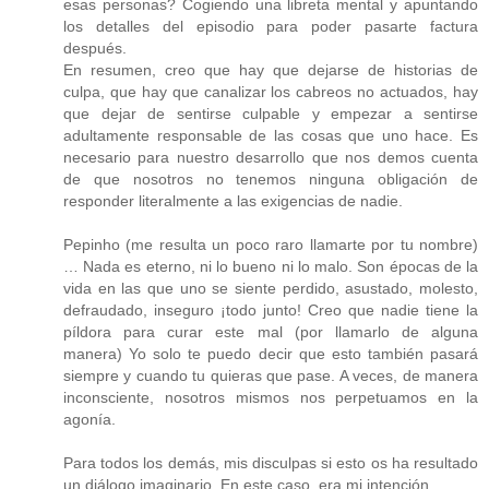
esas personas? Cogiendo una libreta mental y apuntando
los detalles del episodio para poder pasarte factura
después.
En resumen, creo que hay que dejarse de historias de
culpa, que hay que canalizar los cabreos no actuados, hay
que dejar de sentirse culpable y empezar a sentirse
adultamente responsable de las cosas que uno hace. Es
necesario para nuestro desarrollo que nos demos cuenta
de que nosotros no tenemos ninguna obligación de
responder literalmente a las exigencias de nadie.
Pepinho (me resulta un poco raro llamarte por tu nombre)
… Nada es eterno, ni lo bueno ni lo malo. Son épocas de la
vida en las que uno se siente perdido, asustado, molesto,
defraudado, inseguro ¡todo junto! Creo que nadie tiene la
píldora para curar este mal (por llamarlo de alguna
manera) Yo solo te puedo decir que esto también pasará
siempre y cuando tu quieras que pase. A veces, de manera
inconsciente, nosotros mismos nos perpetuamos en la
agonía.
Para todos los demás, mis disculpas si esto os ha resultado
un diálogo imaginario. En este caso, era mi intención.