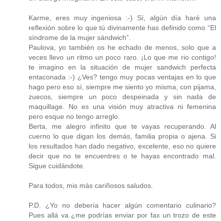
Karme, eres muy ingeniosa :-) Sí, algún día haré una
reflexión sobre lo que tú divinamente has definido como “El
síndrome de la mujer sándwich”.
Paulova, yo también os he echado de menos, solo que a
veces llevo un ritmo un poco raro. ¡Lo que me rio contigo!
te imagino en la situación de mujer sandwich perfecta
entaconada :-) ¿Ves? tengo muy pocas ventajas en lo que
hago pero eso sí, siempre me siento yo misma, con pijama,
zuecos, siempre un poco despeinada y sin nada de
maquillage. No es una visión muy atractiva ni femenina
pero esque no tengo arreglo.
Berta, me alegro infinito que te vayas recuperando. Al
cuerno lo que digan los demás, familia propia o ajena. Si
los resultados han dado negativo, excelente, eso no quiere
decir que no te encuentres o te hayas encontrado mal.
Sigue cuidándote.
Para todos, mis más cariñosos saludos.
P.D. ¿Yo no debería hacer algún comentario culinario?
Pues allá va ¿me podrías enviar por fax un trozo de este