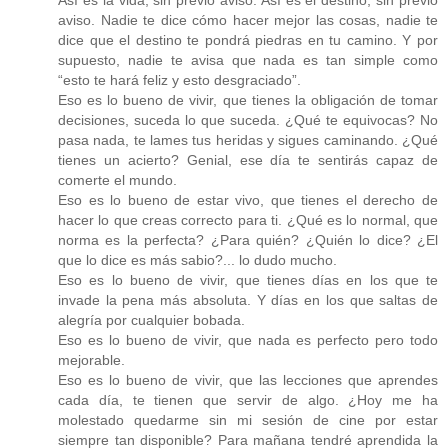
Así es la vida, sin previo aviso. Así es el destino, sin previo
aviso. Nadie te dice cómo hacer mejor las cosas, nadie te
dice que el destino te pondrá piedras en tu camino. Y por
supuesto, nadie te avisa que nada es tan simple como
“esto te hará feliz y esto desgraciado”.
Eso es lo bueno de vivir, que tienes la obligación de tomar
decisiones, suceda lo que suceda. ¿Qué te equivocas? No
pasa nada, te lames tus heridas y sigues caminando. ¿Qué
tienes un acierto? Genial, ese día te sentirás capaz de
comerte el mundo.
Eso es lo bueno de estar vivo, que tienes el derecho de
hacer lo que creas correcto para ti. ¿Qué es lo normal, que
norma es la perfecta? ¿Para quién? ¿Quién lo dice? ¿El
que lo dice es más sabio?... lo dudo mucho.
Eso es lo bueno de vivir, que tienes días en los que te
invade la pena más absoluta. Y días en los que saltas de
alegría por cualquier bobada.
Eso es lo bueno de vivir, que nada es perfecto pero todo
mejorable.
Eso es lo bueno de vivir, que las lecciones que aprendes
cada día, te tienen que servir de algo. ¿Hoy me ha
molestado quedarme sin mi sesión de cine por estar
siempre tan disponible? Para mañana tendré aprendida la