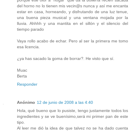
porque ese olor a "hogar" que da la bollería recién sacada
del horno no lo tienen mis vecin@s nunca y así me encanta
estar en casa, horneando, y disfrutando de una luz tenue,
una buena pieza musical y una ventana mojada por la
lluvia. Ahhhh y una mantita en el sillón y el silencio del
tiempo parado
Vaya rollo acabo de echar. Pero al ser la primera me tomo
esa licencia.
¿ya has sacado la goma de borrar?. He visto que sí.
Muac
Berta
Responder
Anónimo
12 de junio de 2008 a las 4:40
Hola, qué bueno que lo pusiste, tengo justamente todos los
ingredientes y se ve buenísimo,será mi primer pan de este
tipo.
Al leer me dió la idea de que talvez no se ha dado cuenta