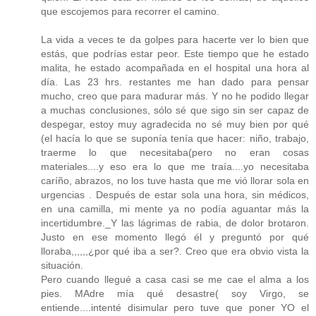
que escojemos para recorrer el camino.
La vida a veces te da golpes para hacerte ver lo bien que
estás, que podrías estar peor. Este tiempo que he estado
malita, he estado acompañada en el hospital una hora al
día. Las 23 hrs. restantes me han dado para pensar
mucho, creo que para madurar más. Y no he podido llegar
a muchas conclusiones, sólo sé que sigo sin ser capaz de
despegar, estoy muy agradecida no sé muy bien por qué
(el hacía lo que se suponía tenía que hacer: niño, trabajo,
traerme lo que necesitaba(pero no eran cosas
materiales....y eso era lo que me traía....yo necesitaba
caríño, abrazos, no los tuve hasta que me vió llorar sola en
urgencias . Después de estar sola una hora, sin médicos,
en una camilla, mi mente ya no podía aguantar más la
incertidumbre._Y las lágrimas de rabia, de dolor brotaron.
Justo en ese momento llegó él y preguntó por qué
lloraba,,,,,,¿por qué iba a ser?. Creo que era obvio vista la
situación.
Pero cuando llegué a casa casi se me cae el alma a los
pies. MAdre mía qué desastre( soy Virgo, se
entiende....intenté disimular pero tuve que poner YO el