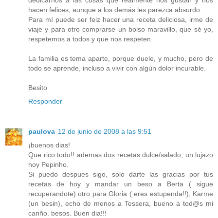
dedicarnos a las cosas que realmente nos gustan y nos
hacen felices, aunque a los demás les parezca absurdo.
Para mí puede ser feiz hacer una receta deliciosa, irme de
viaje y para otro comprarse un bolso maravillo, que sé yo,
respetemos a todos y que nos respeten.
La familia es tema aparte, porque duele, y mucho, pero de
todo se aprende, incluso a vivir con algún dolor incurable.
Besito
Responder
paulova
12 de junio de 2008 a las 9:51
¡buenos dias!
Que rico todo!! ademas dos recetas dulce/salado, un lujazo
hoy Pepinho.
Si puedo despues sigo, solo darte las gracias por tus
recetas de hoy y mandar un beso a Berta ( sigue
recuperandote) otro para Gloria ( eres estupenda!!), Karme
(un besin), echo de menos a Tessera, bueno a tod@s mi
cariño. besos. Buen dia!!!