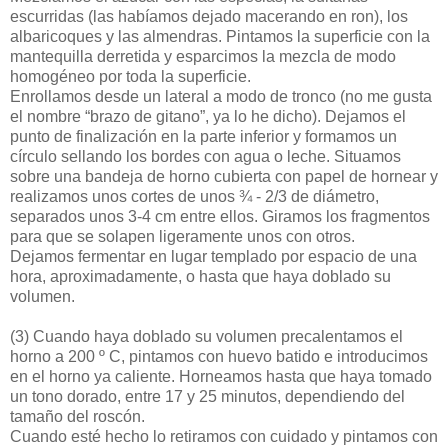
escurridas (las habíamos dejado macerando en ron), los
albaricoques y las almendras. Pintamos la superficie con la
mantequilla derretida y esparcimos la mezcla de modo
homogéneo por toda la superficie.
Enrollamos desde un lateral a modo de tronco (no me gusta
el nombre “brazo de gitano”, ya lo he dicho). Dejamos el
punto de finalización en la parte inferior y formamos un
círculo sellando los bordes con agua o leche. Situamos
sobre una bandeja de horno cubierta con papel de hornear y
realizamos unos cortes de unos ¾ - 2/3 de diámetro,
separados unos 3-4 cm entre ellos. Giramos los fragmentos
para que se solapen ligeramente unos con otros.
Dejamos fermentar en lugar templado por espacio de una
hora, aproximadamente, o hasta que haya doblado su
volumen.
(3)
Cuando haya doblado su volumen precalentamos el
horno a 200 º C, pintamos con huevo batido e introducimos
en el horno ya caliente. Horneamos hasta que haya tomado
un tono dorado, entre 17 y 25 minutos, dependiendo del
tamaño del roscón.
Cuando esté hecho lo retiramos con cuidado y pintamos con