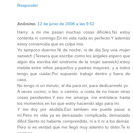
Responder
Anónimo
12 de junio de 2008 a las 9:52
Harry: a mi me pasan muchas cosas difíciles.No estoy
contenta ni conmigo.En mi vida nada es perfecto.Y además
estoy convencida que es culpa mia.
Yo tampoco duermo.Ni de noche, ni de dia.Soy una mujer
sanwich (Tessera que escribe como los ángeles espero que
algún día escriba del síndrome de la mujer sanwich):estoy
metida entre niños pequeños y padres mayores, y a todos
tengo que cuidar.Por supuesto trabajo dentro y fuera de
casa.
No tengo ni un minuto, al dia para mí, para dedicarmelo yo.
A veces cocino, o leo, o camino, a costa de no hacer otras
cosas pendientes.Y eso me amarga, me entristece hasta
los momentos en los que estoy haciendo algo para mí.
Y me doy por aludida.Eso tambien me puede pasar a
mi.Pero mi vida ya es demasiado complicada, demasiado
dificil.Siento no haberte comprendido, ni a tí ni a los demás.
Pero si es verdad que me llegó muy adentro tu dolor.Te lo