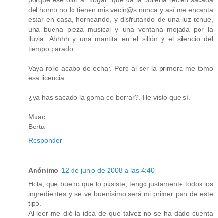
porque ese olor a "hogar" que da la bollería recién sacada
del horno no lo tienen mis vecin@s nunca y así me encanta
estar en casa, horneando, y disfrutando de una luz tenue,
una buena pieza musical y una ventana mojada por la
lluvia. Ahhhh y una mantita en el sillón y el silencio del
tiempo parado
Vaya rollo acabo de echar. Pero al ser la primera me tomo
esa licencia.
¿ya has sacado la goma de borrar?. He visto que sí.
Muac
Berta
Responder
Anónimo
12 de junio de 2008 a las 4:40
Hola, qué bueno que lo pusiste, tengo justamente todos los
ingredientes y se ve buenísimo,será mi primer pan de este
tipo.
Al leer me dió la idea de que talvez no se ha dado cuenta