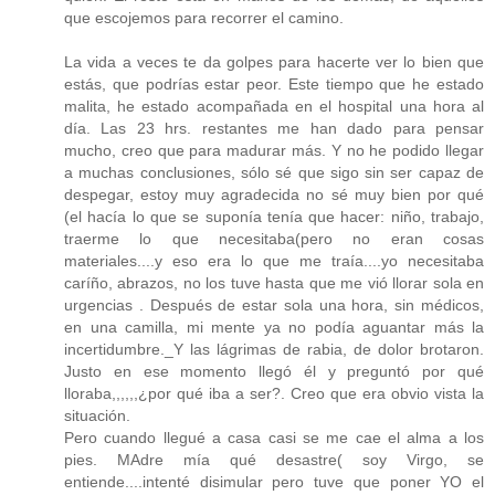
que escojemos para recorrer el camino.
La vida a veces te da golpes para hacerte ver lo bien que
estás, que podrías estar peor. Este tiempo que he estado
malita, he estado acompañada en el hospital una hora al
día. Las 23 hrs. restantes me han dado para pensar
mucho, creo que para madurar más. Y no he podido llegar
a muchas conclusiones, sólo sé que sigo sin ser capaz de
despegar, estoy muy agradecida no sé muy bien por qué
(el hacía lo que se suponía tenía que hacer: niño, trabajo,
traerme lo que necesitaba(pero no eran cosas
materiales....y eso era lo que me traía....yo necesitaba
caríño, abrazos, no los tuve hasta que me vió llorar sola en
urgencias . Después de estar sola una hora, sin médicos,
en una camilla, mi mente ya no podía aguantar más la
incertidumbre._Y las lágrimas de rabia, de dolor brotaron.
Justo en ese momento llegó él y preguntó por qué
lloraba,,,,,,¿por qué iba a ser?. Creo que era obvio vista la
situación.
Pero cuando llegué a casa casi se me cae el alma a los
pies. MAdre mía qué desastre( soy Virgo, se
entiende....intenté disimular pero tuve que poner YO el