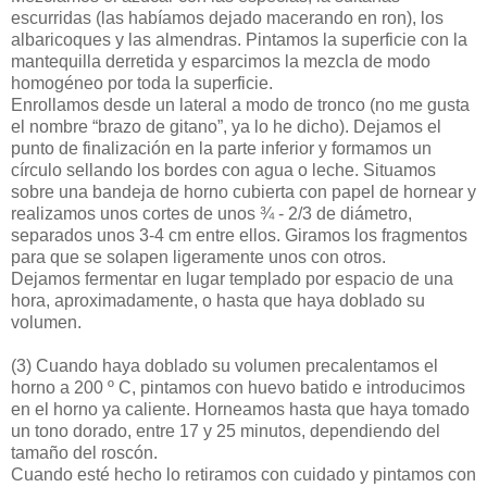
escurridas (las habíamos dejado macerando en ron), los
albaricoques y las almendras. Pintamos la superficie con la
mantequilla derretida y esparcimos la mezcla de modo
homogéneo por toda la superficie.
Enrollamos desde un lateral a modo de tronco (no me gusta
el nombre “brazo de gitano”, ya lo he dicho). Dejamos el
punto de finalización en la parte inferior y formamos un
círculo sellando los bordes con agua o leche. Situamos
sobre una bandeja de horno cubierta con papel de hornear y
realizamos unos cortes de unos ¾ - 2/3 de diámetro,
separados unos 3-4 cm entre ellos. Giramos los fragmentos
para que se solapen ligeramente unos con otros.
Dejamos fermentar en lugar templado por espacio de una
hora, aproximadamente, o hasta que haya doblado su
volumen.
(3)
Cuando haya doblado su volumen precalentamos el
horno a 200 º C, pintamos con huevo batido e introducimos
en el horno ya caliente. Horneamos hasta que haya tomado
un tono dorado, entre 17 y 25 minutos, dependiendo del
tamaño del roscón.
Cuando esté hecho lo retiramos con cuidado y pintamos con