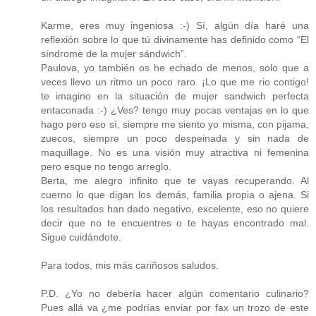
Karme, eres muy ingeniosa :-) Sí, algún día haré una
reflexión sobre lo que tú divinamente has definido como “El
síndrome de la mujer sándwich”.
Paulova, yo también os he echado de menos, solo que a
veces llevo un ritmo un poco raro. ¡Lo que me rio contigo!
te imagino en la situación de mujer sandwich perfecta
entaconada :-) ¿Ves? tengo muy pocas ventajas en lo que
hago pero eso sí, siempre me siento yo misma, con pijama,
zuecos, siempre un poco despeinada y sin nada de
maquillage. No es una visión muy atractiva ni femenina
pero esque no tengo arreglo.
Berta, me alegro infinito que te vayas recuperando. Al
cuerno lo que digan los demás, familia propia o ajena. Si
los resultados han dado negativo, excelente, eso no quiere
decir que no te encuentres o te hayas encontrado mal.
Sigue cuidándote.
Para todos, mis más cariñosos saludos.
P.D. ¿Yo no debería hacer algún comentario culinario?
Pues allá va ¿me podrías enviar por fax un trozo de este