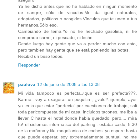
aseguro.
Ya he dicho antes que no he hablado en ningún momento
de sangre, sólo de vinculos.Me da igual naturales,
adoptados, políticos o acogidos.Vínculos que te unen a tus
hermanos.Sólo eso.
Cambiando de tema.Yo no he hechado gasolina, ni he
comprado carne, ni pescado, ni leche.
Desde luego hay gente que va a perder mucho con esto,
pero tambien hay gente que se está poniendo las botas.
Recibid un beso todos.
Responder
paulova
12 de junio de 2008 a las 13:08
Mi vida tampoco es perfecta,¿que es ser prefecta???,
Karme.. voy a exagerar un poquitin , ¿vale?.Ejemplo, ayer
yo tenia que estar "perfecta" por cuestiones de trabajo, sali
toda pericompuesta de mi casa, incluidos tacones. me iba a
llevar C hasta el hotel donde habia quedado, pero.... mira
tu! el sistemas informatico del parking.. estaba caido, 8.30
de la mañana y fila mogollonica de coches. yo espere hasta
que puede esperar, soy extremadamente puntual, no me