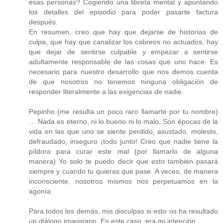
esas personas? Cogiendo una libreta mental y apuntando
los detalles del episodio para poder pasarte factura
después.
En resumen, creo que hay que dejarse de historias de
culpa, que hay que canalizar los cabreos no actuados, hay
que dejar de sentirse culpable y empezar a sentirse
adultamente responsable de las cosas que uno hace. Es
necesario para nuestro desarrollo que nos demos cuenta
de que nosotros no tenemos ninguna obligación de
responder literalmente a las exigencias de nadie.
Pepinho (me resulta un poco raro llamarte por tu nombre)
… Nada es eterno, ni lo bueno ni lo malo. Son épocas de la
vida en las que uno se siente perdido, asustado, molesto,
defraudado, inseguro ¡todo junto! Creo que nadie tiene la
píldora para curar este mal (por llamarlo de alguna
manera) Yo solo te puedo decir que esto también pasará
siempre y cuando tu quieras que pase. A veces, de manera
inconsciente, nosotros mismos nos perpetuamos en la
agonía.
Para todos los demás, mis disculpas si esto os ha resultado
un diálogo imaginario. En este caso, era mi intención.