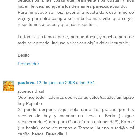
dedicarnos a las cosas que realmente nos gustan y nos
hacen felices, aunque a los demás les parezca absurdo.
Para mí puede ser feiz hacer una receta deliciosa, irme de
viaje y para otro comprarse un bolso maravillo, que sé yo,
respetemos a todos y que nos respeten.
La familia es tema aparte, porque duele, y mucho, pero de
todo se aprende, incluso a vivir con algún dolor incurable.
Besito
Responder
paulova
12 de junio de 2008 a las 9:51
¡buenos dias!
Que rico todo!! ademas dos recetas dulce/salado, un lujazo
hoy Pepinho.
Si puedo despues sigo, solo darte las gracias por tus
recetas de hoy y mandar un beso a Berta ( sigue
recuperandote) otro para Gloria ( eres estupenda!!), Karme
(un besin), echo de menos a Tessera, bueno a tod@s mi
cariño. besos. Buen dia!!!