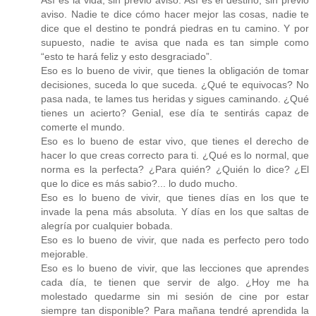
Así es la vida, sin previo aviso. Así es el destino, sin previo
aviso. Nadie te dice cómo hacer mejor las cosas, nadie te
dice que el destino te pondrá piedras en tu camino. Y por
supuesto, nadie te avisa que nada es tan simple como
“esto te hará feliz y esto desgraciado”.
Eso es lo bueno de vivir, que tienes la obligación de tomar
decisiones, suceda lo que suceda. ¿Qué te equivocas? No
pasa nada, te lames tus heridas y sigues caminando. ¿Qué
tienes un acierto? Genial, ese día te sentirás capaz de
comerte el mundo.
Eso es lo bueno de estar vivo, que tienes el derecho de
hacer lo que creas correcto para ti. ¿Qué es lo normal, que
norma es la perfecta? ¿Para quién? ¿Quién lo dice? ¿El
que lo dice es más sabio?... lo dudo mucho.
Eso es lo bueno de vivir, que tienes días en los que te
invade la pena más absoluta. Y días en los que saltas de
alegría por cualquier bobada.
Eso es lo bueno de vivir, que nada es perfecto pero todo
mejorable.
Eso es lo bueno de vivir, que las lecciones que aprendes
cada día, te tienen que servir de algo. ¿Hoy me ha
molestado quedarme sin mi sesión de cine por estar
siempre tan disponible? Para mañana tendré aprendida la