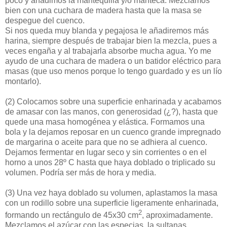
poco y añadimos la mantequilla y/o manteca. Mezclamos
bien con una cuchara de madera hasta que la masa se
despegue del cuenco.
Si nos queda muy blanda y pegajosa le añadiremos más
harina, siempre después de trabajar bien la mezcla, pues a
veces engaña y al trabajarla absorbe mucha agua. Yo me
ayudo de una cuchara de madera o un batidor eléctrico para
masas (que uso menos porque lo tengo guardado y es un lío
montarlo).
(2)
Colocamos sobre una superficie enharinada y acabamos
de amasar con las manos, con generosidad (¿?), hasta que
quede una masa homogénea y elástica. Formamos una
bola y la dejamos reposar en un cuenco grande impregnado
de margarina o aceite para que no se adhiera al cuenco.
Dejamos fermentar en lugar seco y sin corrientes o en el
horno a unos 28º C hasta que haya doblado o triplicado su
volumen. Podría ser más de hora y media.
(3)
Una vez haya doblado su volumen, aplastamos la masa
con un rodillo sobre una superficie ligeramente enharinada,
2
formando un rectángulo de 45x30 cm
, aproximadamente.
Mezclamos el azúcar con las especias, la sultanas