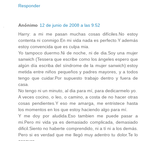
Responder
Anónimo
12 de junio de 2008 a las 9:52
Harry: a mi me pasan muchas cosas difíciles.No estoy
contenta ni conmigo.En mi vida nada es perfecto.Y además
estoy convencida que es culpa mia.
Yo tampoco duermo.Ni de noche, ni de dia.Soy una mujer
sanwich (Tessera que escribe como los ángeles espero que
algún día escriba del síndrome de la mujer sanwich):estoy
metida entre niños pequeños y padres mayores, y a todos
tengo que cuidar.Por supuesto trabajo dentro y fuera de
casa.
No tengo ni un minuto, al dia para mí, para dedicarmelo yo.
A veces cocino, o leo, o camino, a costa de no hacer otras
cosas pendientes.Y eso me amarga, me entristece hasta
los momentos en los que estoy haciendo algo para mí.
Y me doy por aludida.Eso tambien me puede pasar a
mi.Pero mi vida ya es demasiado complicada, demasiado
dificil.Siento no haberte comprendido, ni a tí ni a los demás.
Pero si es verdad que me llegó muy adentro tu dolor.Te lo