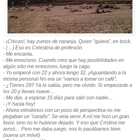
- ¡Chicas!, hay zumos de naranja. Quien
”quiera”
, en brick.
- (…) Eso es Celestina de profesión.
- Me encanta.
- Me emociono. Cuando creo que hay posibilidades en
algún sitio me emociono, luego la cago.
- Yo empecé con 22 y ahora tengo 32. ¡Aguantando a la
misma persona! No era un “vamos a tomar un café”.
- ¿Tienes 29? Ya lo sabía, pero me olvido. Si empezaste a
los 20 y llevas nueve…
- Me dije, a esperar 15 días para salir con nadie…
- ¡Y hasta hoy!
- Ahora viéndonos con un poco de perspectiva no me
pegaban un
”carallo”
. Se veía venir. A mí me hizo un gran
favor, sino no lo hubiese dejado. Y eso que Cristina me
avisó… Pero me daba juego, nos lo pasábamos bien.
(suena un móvil)