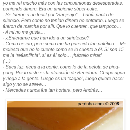
yo me reí mucho más con las cincuentonas desesperadas,
poniendo dinero. Era un ambiente súper-cutre.
- Se fueron a un local por “Sanjenjo”… había pacto de
silencio. Pero como no tenían dinero no entraron. Luego se
fueron de marcha por allí. Que lo cuenten, que tampoco…
- A mí no me gusta…
- ¿Enterarme que han ido a un striptease?
- Como he ido, pero como me ha parecido tan patético… Me
molesta que no lo cuente como se lo cuento a él. Si son 15
me la “reflanflinfa”, si es él solo… ¡háztelo mirar!
(…)
- Saca luz, riega a la gente, como lo de la pelota de ping-
pong. Por lo visto es la atracción de Benidorm. Chupa agua
y riega a la gente. Luego es un “cagao”, luego quiere hacer
algo y no se atreve…
- Mercedes nunca fue tan hortera, pero Andrés…