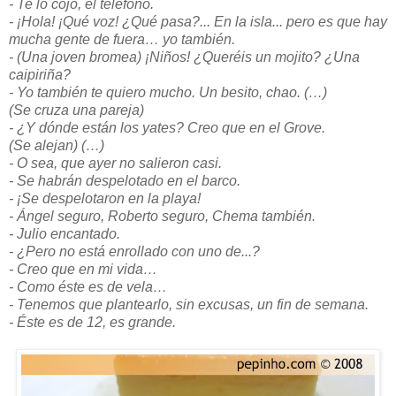
- Te lo cojo, el teléfono.
- ¡Hola! ¡Qué voz! ¿Qué pasa?... En la isla... pero es que hay
mucha gente de fuera… yo también.
- (Una joven bromea) ¡Niños! ¿Queréis un mojito? ¿Una
caipiriña?
- Yo también te quiero mucho. Un besito, chao. (…)
(Se cruza una pareja)
- ¿Y dónde están los yates? Creo que en el Grove.
(Se alejan) (…)
- O sea, que ayer no salieron casi.
- Se habrán despelotado en el barco.
- ¡Se despelotaron en la playa!
- Ángel seguro, Roberto seguro, Chema también.
- Julio encantado.
- ¿Pero no está enrollado con uno de...?
- Creo que en mi vida…
- Como éste es de vela…
- Tenemos que plantearlo, sin excusas, un fin de semana.
- Éste es de 12, es grande.