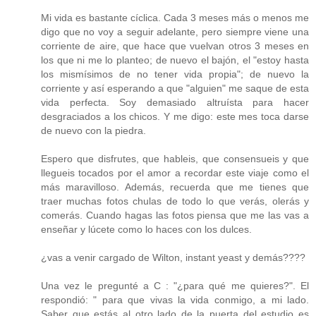
Mi vida es bastante cíclica. Cada 3 meses más o menos me
digo que no voy a seguir adelante, pero siempre viene una
corriente de aire, que hace que vuelvan otros 3 meses en
los que ni me lo planteo; de nuevo el bajón, el "estoy hasta
los mismísimos de no tener vida propia"; de nuevo la
corriente y así esperando a que "alguien" me saque de esta
vida perfecta. Soy demasiado altruísta para hacer
desgraciados a los chicos. Y me digo: este mes toca darse
de nuevo con la piedra.
Espero que disfrutes, que hableis, que consensueis y que
llegueis tocados por el amor a recordar este viaje como el
más maravilloso. Además, recuerda que me tienes que
traer muchas fotos chulas de todo lo que verás, olerás y
comerás. Cuando hagas las fotos piensa que me las vas a
enseñar y lúcete como lo haces con los dulces.
¿vas a venir cargado de Wilton, instant yeast y demás????
Una vez le pregunté a C : "¿para qué me quieres?". El
respondió: " para que vivas la vida conmigo, a mi lado.
Saber que estás al otro lado de la puerta del estudio es