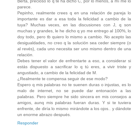
Berta, precioso lo q te ha dicho C, por lo menos, a mí me lo
parece.
Pepinho, realmente crees q en una relación de pareja lo
importante es dar a esa toda la felicidad a cambio de la
tuya? Muchas veces, en las discusiones con J, q son
muchas y grandes, le he dicho q yo me entrego al 100%, lo
doy todo, pero tb quiero lo mismo a cambio. No acepto las
desigualdades, no creo q la solución sea ceder siempre (o
al revés), cada uno necesita ser uno mismo dentro de una
relación.
Debes tener el valor de enfrentarte a eso, a considerar si
estás dispuesto a sacrificar lo q tú eres, a vivir triste y
angustiado, a cambio de la felicidad de M.
¿Realmente te compensa seguir de ese modo?
Espero q mis palabras no te suenen duras o injustas, es lo
malo de internet, no se puede dar entonación a las
palabras. Pero siempre he sido sincera en mis consejos a
amigos, aunq mis palabras fueran duras. Y si te tuviera
enfrente, de diría lo mismo mirándote a los ojos.. y dándote
un enorme abrazo después.
Responder