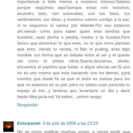
importancia a todo menos a nosotros mismos.Sabess
porque seguimos aqui?porque estas con nosotros,
anuestro lado, con tusrecetas, con tus fotos, tus
sentimientos, tus ideas..y nosotros vamos contigo a la par,
ni te seguimos ni vamos por delante.Por eso estamos
ahi,viendo como para saber quien eres tendras que
hundirte, seas pluma o piedra, vueles o te hundas.Pero
tienes que encontrar lo que eres, no lo que otros piensan
que eres, viendo tu receta, ni flan ni puding, eres algo
movible con forma que se debate entre el ser y el querer
ser como te pintan otros.Suerte,descansa, olvida,
encuentra al pepinho que fuiste, o alque añoras ser.Si uno
no es uno mismo que esta haciendo con los demas, pura
mentira que duele.Ya se que el dolor es menos para los
que no estamos en tu piel..pero no sabes cuan parecido tu
espejo al mio...y tendras qeu levantarte un dia y decir
basta.Alea jacta est.Ya sabes....animo amigo
Responder
Enterpariah
3 de julio de 2008 a las 23:29
No se como explicar muchas cosas, a veces sentir que