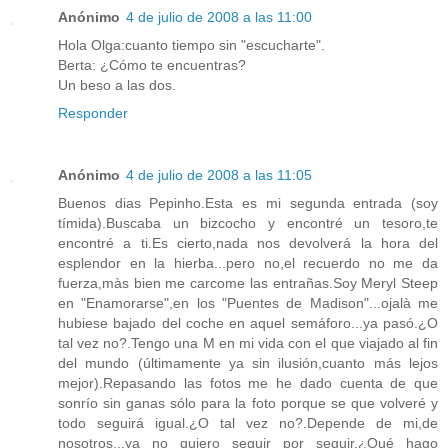
Anónimo
4 de julio de 2008 a las 11:00
Hola Olga:cuanto tiempo sin "escucharte".
Berta: ¿Cómo te encuentras?
Un beso a las dos.
Responder
Anónimo
4 de julio de 2008 a las 11:05
Buenos dias Pepinho.Esta es mi segunda entrada (soy
tímida).Buscaba un bizcocho y encontré un tesoro,te
encontré a ti.Es cierto,nada nos devolverá la hora del
esplendor en la hierba...pero no,el recuerdo no me da
fuerza,màs bien me carcome las entrañas.Soy Meryl Steep
en "Enamorarse",en los "Puentes de Madison"...ojalà me
hubiese bajado del coche en aquel semáforo...ya pasó.¿O
tal vez no?.Tengo una M en mi vida con el que viajado al fin
del mundo (últimamente ya sin ilusión,cuanto más lejos
mejor).Repasando las fotos me he dado cuenta de que
sonrío sin ganas sólo para la foto porque se que volveré y
todo seguirá igual.¿O tal vez no?.Depende de mi,de
nosotros...ya no quiero seguir por seguir.¿Qué hago