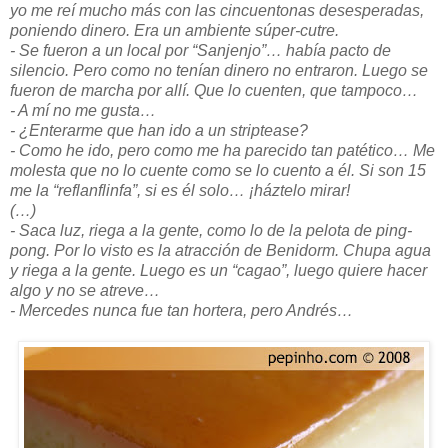
yo me reí mucho más con las cincuentonas desesperadas,
poniendo dinero. Era un ambiente súper-cutre.
- Se fueron a un local por “Sanjenjo”… había pacto de
silencio. Pero como no tenían dinero no entraron. Luego se
fueron de marcha por allí. Que lo cuenten, que tampoco…
- A mí no me gusta…
- ¿Enterarme que han ido a un striptease?
- Como he ido, pero como me ha parecido tan patético… Me
molesta que no lo cuente como se lo cuento a él. Si son 15
me la “reflanflinfa”, si es él solo… ¡háztelo mirar!
(…)
- Saca luz, riega a la gente, como lo de la pelota de ping-
pong. Por lo visto es la atracción de Benidorm. Chupa agua
y riega a la gente. Luego es un “cagao”, luego quiere hacer
algo y no se atreve…
- Mercedes nunca fue tan hortera, pero Andrés…