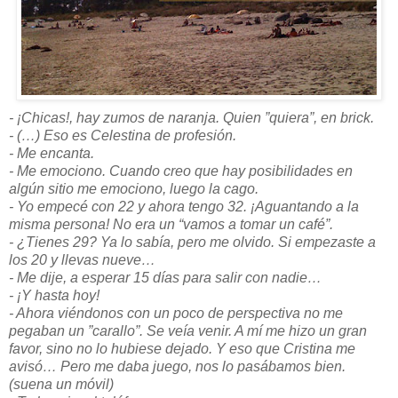
- ¡Chicas!, hay zumos de naranja. Quien
”quiera”
, en brick.
- (…) Eso es Celestina de profesión.
- Me encanta.
- Me emociono. Cuando creo que hay posibilidades en
algún sitio me emociono, luego la cago.
- Yo empecé con 22 y ahora tengo 32. ¡Aguantando a la
misma persona! No era un “vamos a tomar un café”.
- ¿Tienes 29? Ya lo sabía, pero me olvido. Si empezaste a
los 20 y llevas nueve…
- Me dije, a esperar 15 días para salir con nadie…
- ¡Y hasta hoy!
- Ahora viéndonos con un poco de perspectiva no me
pegaban un
”carallo”
. Se veía venir. A mí me hizo un gran
favor, sino no lo hubiese dejado. Y eso que Cristina me
avisó… Pero me daba juego, nos lo pasábamos bien.
(suena un móvil)