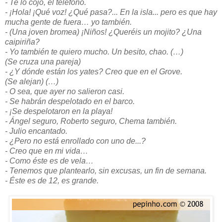
- Te lo cojo, el teléfono.
- ¡Hola! ¡Qué voz! ¿Qué pasa?... En la isla... pero es que hay
mucha gente de fuera… yo también.
- (Una joven bromea) ¡Niños! ¿Queréis un mojito? ¿Una
caipiriña?
- Yo también te quiero mucho. Un besito, chao. (…)
(Se cruza una pareja)
- ¿Y dónde están los yates? Creo que en el Grove.
(Se alejan) (…)
- O sea, que ayer no salieron casi.
- Se habrán despelotado en el barco.
- ¡Se despelotaron en la playa!
- Ángel seguro, Roberto seguro, Chema también.
- Julio encantado.
- ¿Pero no está enrollado con uno de...?
- Creo que en mi vida…
- Como éste es de vela…
- Tenemos que plantearlo, sin excusas, un fin de semana.
- Éste es de 12, es grande.