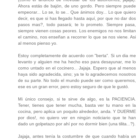
Ahora estás de bajón, de uno gordo. Pero siempre puede
empeorar... Lo se, lo se... Que ánimos doy... Lo que quiero
decir, es que si has llegado hasta aquí, por que no dar dos
pasos mas?, todo pasará; te lo prometo. Siempre pasa,
siempre vienen cosas peores. Los enemigos no nos limitan
el camino, nos enseñan a recorrer lo que se nos viene. Asi
al menos pienso yo.
Estoy completamente de acuerdo con "berta". Si un dia me
levanto y alguien me ha hecho eso para desayunar, me lo
como untado en el cocinero... Jajaja. Espero que al menos
haya sido agradecida, sino; ya te lo agradecemos nosotros
de su parte. No todo el mundo puede ser como queremos,
ese es un gran error, pero estoy seguro de que le gustó.
Mi único consejo, si te sirve de algo, es la PACIENCIA.
Tener, tienes que tener mucha, basta ver tu mano en la
cocina, pero aplica un poquito alrededor, anda. Y DUERME
por dios!, no quiero ver en ningún noticiario que te han
dado un golpetazo por ahí por no dormir bien (una tilita...?).
Jajaja, antes tenía la costumbre de que cuando había un