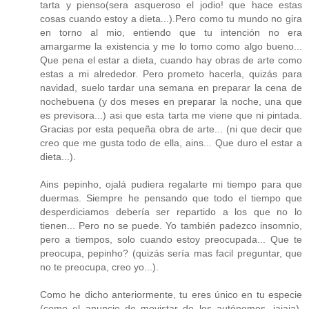
tarta y pienso(sera asqueroso el jodio! que hace estas
cosas cuando estoy a dieta...).Pero como tu mundo no gira
en torno al mio, entiendo que tu intención no era
amargarme la existencia y me lo tomo como algo bueno...
Que pena el estar a dieta, cuando hay obras de arte como
estas a mi alrededor. Pero prometo hacerla, quizás para
navidad, suelo tardar una semana en preparar la cena de
nochebuena (y dos meses en preparar la noche, una que
es previsora...) asi que esta tarta me viene que ni pintada.
Gracias por esta pequeña obra de arte... (ni que decir que
creo que me gusta todo de ella, ains... Que duro el estar a
dieta...).
Ains pepinho, ojalá pudiera regalarte mi tiempo para que
duermas. Siempre he pensando que todo el tiempo que
desperdiciamos debería ser repartido a los que no lo
tienen... Pero no se puede. Yo también padezco insomnio,
pero a tiempos, solo cuando estoy preocupada... Que te
preocupa, pepinho? (quizás sería mas facil preguntar, que
no te preocupa, creo yo...).
Como he dicho anteriormente, tu eres único en tu especie
(como el anuncio de movistar de los autónomos, jajaja).