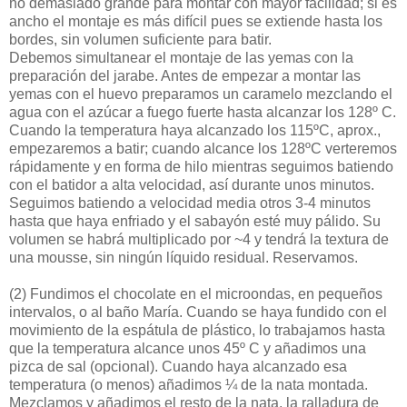
no demasiado grande para montar con mayor facilidad; si es
ancho el montaje es más difícil pues se extiende hasta los
bordes, sin volumen suficiente para batir.
Debemos simultanear el montaje de las yemas con la
preparación del jarabe. Antes de empezar a montar las
yemas con el huevo preparamos un caramelo mezclando el
agua con el azúcar a fuego fuerte hasta alcanzar los 128º C.
Cuando la temperatura haya alcanzado los 115ºC, aprox.,
empezaremos a batir; cuando alcance los 128ºC verteremos
rápidamente y en forma de hilo mientras seguimos batiendo
con el batidor a alta velocidad, así durante unos minutos.
Seguimos batiendo a velocidad media otros 3-4 minutos
hasta que haya enfriado y el sabayón esté muy pálido. Su
volumen se habrá multiplicado por ~4 y tendrá la textura de
una mousse, sin ningún líquido residual. Reservamos.
(2)
Fundimos el chocolate en el microondas, en pequeños
intervalos, o al baño María. Cuando se haya fundido con el
movimiento de la espátula de plástico, lo trabajamos hasta
que la temperatura alcance unos 45º C y añadimos una
pizca de sal (opcional). Cuando haya alcanzado esa
temperatura (o menos) añadimos ¼ de la nata montada.
Mezclamos y añadimos el resto de la nata, la ralladura de