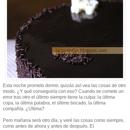
Esta noche prometo dormir, quizás así vea las cosas de otro
modo. ¿Y qué conseguiría con eso? Cuando se comete un
error tras otro el último siempre tiene la culpa: la última
copa, la última palabra, el último bocado, la última
compañía. ¿Última?
Pero mañana será otro día, y veré las cosas como siempre,
como antes de ahora y antes de después. El