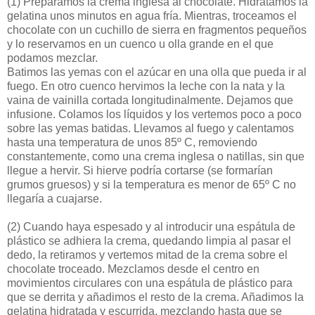
(1)
Preparamos la crema inglesa al chocolate. Hidratamos la
gelatina unos minutos en agua fría. Mientras, troceamos el
chocolate con un cuchillo de sierra en fragmentos pequeños
y lo reservamos en un cuenco u olla grande en el que
podamos mezclar.
Batimos las yemas con el azúcar en una olla que pueda ir al
fuego. En otro cuenco hervimos la leche con la nata y la
vaina de vainilla cortada longitudinalmente. Dejamos que
infusione. Colamos los líquidos y los vertemos poco a poco
sobre las yemas batidas. Llevamos al fuego y calentamos
hasta una temperatura de unos 85º C, removiendo
constantemente, como una crema inglesa o natillas, sin que
llegue a hervir. Si hierve podría cortarse (se formarían
grumos gruesos) y si la temperatura es menor de 65º C no
llegaría a cuajarse.
(2)
Cuando haya espesado y al introducir una espátula de
plástico se adhiera la crema, quedando limpia al pasar el
dedo, la retiramos y vertemos mitad de la crema sobre el
chocolate troceado. Mezclamos desde el centro en
movimientos circulares con una espátula de plástico para
que se derrita y añadimos el resto de la crema. Añadimos la
gelatina hidratada y escurrida, mezclando hasta que se