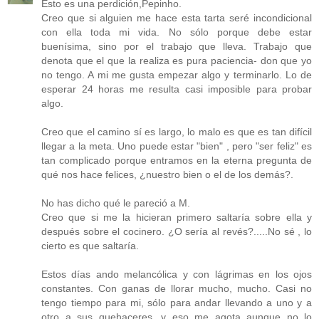
Esto es una perdición,Pepinho.
Creo que si alguien me hace esta tarta seré incondicional
con ella toda mi vida. No sólo porque debe estar
buenísima, sino por el trabajo que lleva. Trabajo que
denota que el que la realiza es pura paciencia- don que yo
no tengo. A mi me gusta empezar algo y terminarlo. Lo de
esperar 24 horas me resulta casi imposible para probar
algo.
Creo que el camino sí es largo, lo malo es que es tan difícil
llegar a la meta. Uno puede estar "bien" , pero "ser feliz" es
tan complicado porque entramos en la eterna pregunta de
qué nos hace felices, ¿nuestro bien o el de los demás?.
No has dicho qué le pareció a M.
Creo que si me la hicieran primero saltaría sobre ella y
después sobre el cocinero. ¿O sería al revés?.....No sé , lo
cierto es que saltaría.
Estos días ando melancólica y con lágrimas en los ojos
constantes. Con ganas de llorar mucho, mucho. Casi no
tengo tiempo para mi, sólo para andar llevando a uno y a
otro a sus quehaceres, y eso me agota aunque no lo