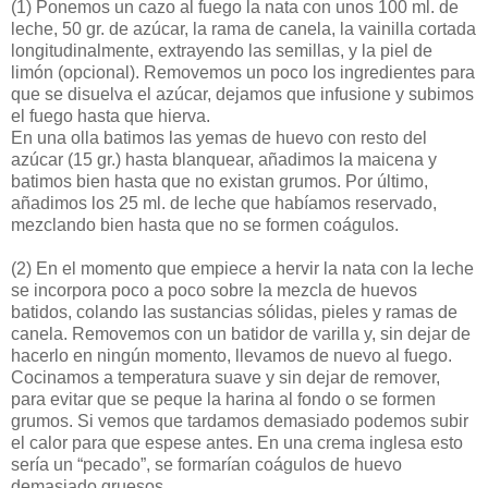
(1)
Ponemos un cazo al fuego la nata con unos 100 ml. de
leche, 50 gr. de azúcar, la rama de canela, la vainilla cortada
longitudinalmente, extrayendo las semillas, y la piel de
limón (opcional). Removemos un poco los ingredientes para
que se disuelva el azúcar, dejamos que infusione y subimos
el fuego hasta que hierva.
En una olla batimos las yemas de huevo con resto del
azúcar (15 gr.) hasta blanquear, añadimos la maicena y
batimos bien hasta que no existan grumos. Por último,
añadimos los 25 ml. de leche que habíamos reservado,
mezclando bien hasta que no se formen coágulos.
(2)
En el momento que empiece a hervir la nata con la leche
se incorpora poco a poco sobre la mezcla de huevos
batidos, colando las sustancias sólidas, pieles y ramas de
canela. Removemos con un batidor de varilla y, sin dejar de
hacerlo en ningún momento, llevamos de nuevo al fuego.
Cocinamos a temperatura suave y sin dejar de remover,
para evitar que se peque la harina al fondo o se formen
grumos. Si vemos que tardamos demasiado podemos subir
el calor para que espese antes. En una crema inglesa esto
sería un “pecado”, se formarían coágulos de huevo
demasiado gruesos.