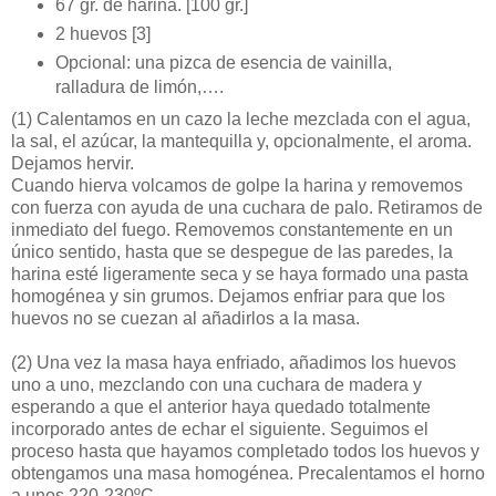
67 gr. de harina. [100 gr.]
2 huevos [3]
Opcional: una pizca de esencia de vainilla,
ralladura de limón,….
(1)
Calentamos en un cazo la leche mezclada con el agua,
la sal, el azúcar, la mantequilla y, opcionalmente, el aroma.
Dejamos hervir.
Cuando hierva volcamos de golpe la harina y removemos
con fuerza con ayuda de una cuchara de palo. Retiramos de
inmediato del fuego. Removemos constantemente en un
único sentido, hasta que se despegue de las paredes, la
harina esté ligeramente seca y se haya formado una pasta
homogénea y sin grumos. Dejamos enfriar para que los
huevos no se cuezan al añadirlos a la masa.
(2)
Una vez la masa haya enfriado, añadimos los huevos
uno a uno, mezclando con una cuchara de madera y
esperando a que el anterior haya quedado totalmente
incorporado antes de echar el siguiente. Seguimos el
proceso hasta que hayamos completado todos los huevos y
obtengamos una masa homogénea. Precalentamos el horno
a unos 220-230ºC.