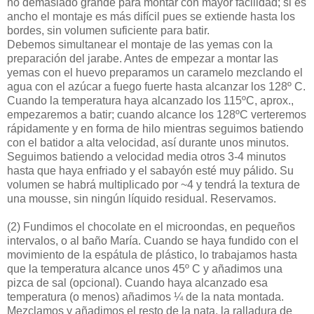
no demasiado grande para montar con mayor facilidad; si es
ancho el montaje es más difícil pues se extiende hasta los
bordes, sin volumen suficiente para batir.
Debemos simultanear el montaje de las yemas con la
preparación del jarabe. Antes de empezar a montar las
yemas con el huevo preparamos un caramelo mezclando el
agua con el azúcar a fuego fuerte hasta alcanzar los 128º C.
Cuando la temperatura haya alcanzado los 115ºC, aprox.,
empezaremos a batir; cuando alcance los 128ºC verteremos
rápidamente y en forma de hilo mientras seguimos batiendo
con el batidor a alta velocidad, así durante unos minutos.
Seguimos batiendo a velocidad media otros 3-4 minutos
hasta que haya enfriado y el sabayón esté muy pálido. Su
volumen se habrá multiplicado por ~4 y tendrá la textura de
una mousse, sin ningún líquido residual. Reservamos.
(2)
Fundimos el chocolate en el microondas, en pequeños
intervalos, o al baño María. Cuando se haya fundido con el
movimiento de la espátula de plástico, lo trabajamos hasta
que la temperatura alcance unos 45º C y añadimos una
pizca de sal (opcional). Cuando haya alcanzado esa
temperatura (o menos) añadimos ¼ de la nata montada.
Mezclamos y añadimos el resto de la nata, la ralladura de