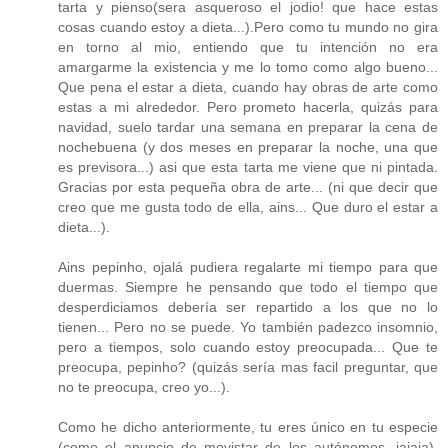
tarta y pienso(sera asqueroso el jodio! que hace estas
cosas cuando estoy a dieta...).Pero como tu mundo no gira
en torno al mio, entiendo que tu intención no era
amargarme la existencia y me lo tomo como algo bueno...
Que pena el estar a dieta, cuando hay obras de arte como
estas a mi alrededor. Pero prometo hacerla, quizás para
navidad, suelo tardar una semana en preparar la cena de
nochebuena (y dos meses en preparar la noche, una que
es previsora...) asi que esta tarta me viene que ni pintada.
Gracias por esta pequeña obra de arte... (ni que decir que
creo que me gusta todo de ella, ains... Que duro el estar a
dieta...).
Ains pepinho, ojalá pudiera regalarte mi tiempo para que
duermas. Siempre he pensando que todo el tiempo que
desperdiciamos debería ser repartido a los que no lo
tienen... Pero no se puede. Yo también padezco insomnio,
pero a tiempos, solo cuando estoy preocupada... Que te
preocupa, pepinho? (quizás sería mas facil preguntar, que
no te preocupa, creo yo...).
Como he dicho anteriormente, tu eres único en tu especie
(como el anuncio de movistar de los autónomos, jajaja).