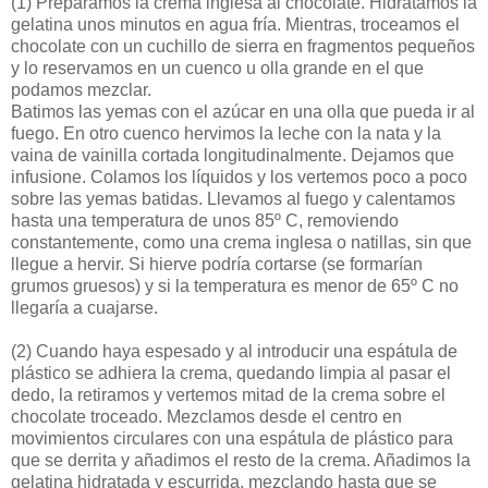
(1)
Preparamos la crema inglesa al chocolate. Hidratamos la
gelatina unos minutos en agua fría. Mientras, troceamos el
chocolate con un cuchillo de sierra en fragmentos pequeños
y lo reservamos en un cuenco u olla grande en el que
podamos mezclar.
Batimos las yemas con el azúcar en una olla que pueda ir al
fuego. En otro cuenco hervimos la leche con la nata y la
vaina de vainilla cortada longitudinalmente. Dejamos que
infusione. Colamos los líquidos y los vertemos poco a poco
sobre las yemas batidas. Llevamos al fuego y calentamos
hasta una temperatura de unos 85º C, removiendo
constantemente, como una crema inglesa o natillas, sin que
llegue a hervir. Si hierve podría cortarse (se formarían
grumos gruesos) y si la temperatura es menor de 65º C no
llegaría a cuajarse.
(2)
Cuando haya espesado y al introducir una espátula de
plástico se adhiera la crema, quedando limpia al pasar el
dedo, la retiramos y vertemos mitad de la crema sobre el
chocolate troceado. Mezclamos desde el centro en
movimientos circulares con una espátula de plástico para
que se derrita y añadimos el resto de la crema. Añadimos la
gelatina hidratada y escurrida, mezclando hasta que se