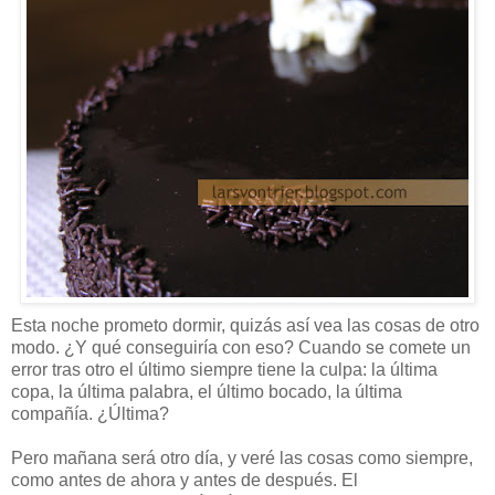
Esta noche prometo dormir, quizás así vea las cosas de otro
modo. ¿Y qué conseguiría con eso? Cuando se comete un
error tras otro el último siempre tiene la culpa: la última
copa, la última palabra, el último bocado, la última
compañía. ¿Última?
Pero mañana será otro día, y veré las cosas como siempre,
como antes de ahora y antes de después. El