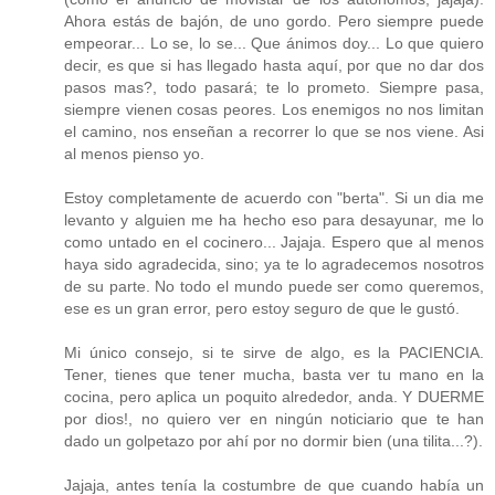
Ahora estás de bajón, de uno gordo. Pero siempre puede
empeorar... Lo se, lo se... Que ánimos doy... Lo que quiero
decir, es que si has llegado hasta aquí, por que no dar dos
pasos mas?, todo pasará; te lo prometo. Siempre pasa,
siempre vienen cosas peores. Los enemigos no nos limitan
el camino, nos enseñan a recorrer lo que se nos viene. Asi
al menos pienso yo.
Estoy completamente de acuerdo con "berta". Si un dia me
levanto y alguien me ha hecho eso para desayunar, me lo
como untado en el cocinero... Jajaja. Espero que al menos
haya sido agradecida, sino; ya te lo agradecemos nosotros
de su parte. No todo el mundo puede ser como queremos,
ese es un gran error, pero estoy seguro de que le gustó.
Mi único consejo, si te sirve de algo, es la PACIENCIA.
Tener, tienes que tener mucha, basta ver tu mano en la
cocina, pero aplica un poquito alrededor, anda. Y DUERME
por dios!, no quiero ver en ningún noticiario que te han
dado un golpetazo por ahí por no dormir bien (una tilita...?).
Jajaja, antes tenía la costumbre de que cuando había un