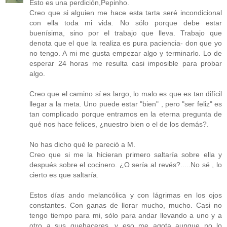
Esto es una perdición,Pepinho.
Creo que si alguien me hace esta tarta seré incondicional
con ella toda mi vida. No sólo porque debe estar
buenísima, sino por el trabajo que lleva. Trabajo que
denota que el que la realiza es pura paciencia- don que yo
no tengo. A mi me gusta empezar algo y terminarlo. Lo de
esperar 24 horas me resulta casi imposible para probar
algo.
Creo que el camino sí es largo, lo malo es que es tan difícil
llegar a la meta. Uno puede estar "bien" , pero "ser feliz" es
tan complicado porque entramos en la eterna pregunta de
qué nos hace felices, ¿nuestro bien o el de los demás?.
No has dicho qué le pareció a M.
Creo que si me la hicieran primero saltaría sobre ella y
después sobre el cocinero. ¿O sería al revés?.....No sé , lo
cierto es que saltaría.
Estos días ando melancólica y con lágrimas en los ojos
constantes. Con ganas de llorar mucho, mucho. Casi no
tengo tiempo para mi, sólo para andar llevando a uno y a
otro a sus quehaceres, y eso me agota aunque no lo