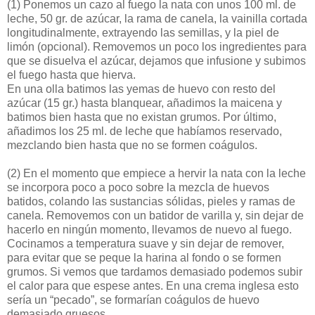
(1)
Ponemos un cazo al fuego la nata con unos 100 ml. de
leche, 50 gr. de azúcar, la rama de canela, la vainilla cortada
longitudinalmente, extrayendo las semillas, y la piel de
limón (opcional). Removemos un poco los ingredientes para
que se disuelva el azúcar, dejamos que infusione y subimos
el fuego hasta que hierva.
En una olla batimos las yemas de huevo con resto del
azúcar (15 gr.) hasta blanquear, añadimos la maicena y
batimos bien hasta que no existan grumos. Por último,
añadimos los 25 ml. de leche que habíamos reservado,
mezclando bien hasta que no se formen coágulos.
(2)
En el momento que empiece a hervir la nata con la leche
se incorpora poco a poco sobre la mezcla de huevos
batidos, colando las sustancias sólidas, pieles y ramas de
canela. Removemos con un batidor de varilla y, sin dejar de
hacerlo en ningún momento, llevamos de nuevo al fuego.
Cocinamos a temperatura suave y sin dejar de remover,
para evitar que se peque la harina al fondo o se formen
grumos. Si vemos que tardamos demasiado podemos subir
el calor para que espese antes. En una crema inglesa esto
sería un “pecado”, se formarían coágulos de huevo
demasiado gruesos.