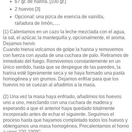
67 gr. de harina. [100 gr.]
2 huevos [3]
Opcional: una pizca de esencia de vainilla,
ralladura de limón,….
(1)
Calentamos en un cazo la leche mezclada con el agua,
la sal, el azúcar, la mantequilla y, opcionalmente, el aroma.
Dejamos hervir.
Cuando hierva volcamos de golpe la harina y removemos
con fuerza con ayuda de una cuchara de palo. Retiramos de
inmediato del fuego. Removemos constantemente en un
único sentido, hasta que se despegue de las paredes, la
harina esté ligeramente seca y se haya formado una pasta
homogénea y sin grumos. Dejamos enfriar para que los
huevos no se cuezan al añadirlos a la masa.
(2)
Una vez la masa haya enfriado, añadimos los huevos
uno a uno, mezclando con una cuchara de madera y
esperando a que el anterior haya quedado totalmente
incorporado antes de echar el siguiente. Seguimos el
proceso hasta que hayamos completado todos los huevos y
obtengamos una masa homogénea. Precalentamos el horno
a unos 220-230ºC.