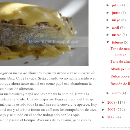
julio
(4)
►
junio
(4)
►
mayo
(6)
►
abril
(7)
►
marzo
(6)
►
febrero
(5)
▼
Tarta de mo
amarga
Tarta de alm
Abadejo al 
ogar en busca de alimento mientras mamá osa se encarga de
Dulce porve
a guarida…
C. de la vaca. Sería cuando yo no había nacido o en
 porque ahora tanto mamá osa como papá oso abandonan la
Roscón de 
en busca de alimento.
enero
(4)
►
or maternidad y papá oso les prepara la comida, limpia la
cuidado del osito. Cuando papá oso llega agotado del trabajo
2008
(114)
►
amá osa ha estado toda la mañana en la cueva y le apetece. Hoy
amá osa y al osito a tomar un café con los compañeros de caza
2007
(279)
►
bajo y se quedó en el coche trabajando con los ojos
2006
(4)
►
 a que pasase el tiempo. Ayer más de lo mismo, papá oso es