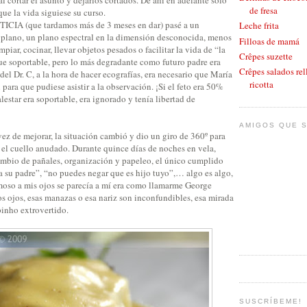
de fresa
ue la vida siguiese su curso.
TICIA (que tardamos más de 3 meses en dar) pasé a un
Leche frita
o plano, un plano espectral en la dimensión desconocida, menos
Filloas de mamá
mpiar, cocinar, llevar objetos pesados o facilitar la vida de “la
Crêpes suzette
ue soportable, pero lo más degradante como futuro padre era
Crêpes salados rel
del Dr. C, a la hora de hacer ecografías, era necesario que María
ricotta
 para que pudiese asistir a la observación. ¡Si el feto era 50%
estar era soportable, era ignorado y tenía libertad de
AMIGOS QUE S
 vez de mejorar, la situación cambió y dio un giro de 360º para
el cuello anudado. Durante quince días de noches en vela,
mbio de pañales, organización y papeleo, el único cumplido
 a su padre”, “no puedes negar que es hijo tuyo”,… algo es algo,
rmoso a mis ojos se parecía a mí era como llamarme George
s ojos, esas manazas o esa nariz son inconfundibles, esa mirada
pinho extrovertido.
SUSCRÍBEME!