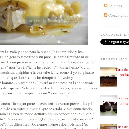
Entradas
Comentarios
CUALQUIER DÍ
ara lo malo y poco para lo bueno, los cumplidos y los
ran de género femenino y mi papel se había limitado al de
RECETAS MÁS 
laro. En mi presencia las preguntas eran (también) en singular:
ería” (por “tenéis”), “te he hecho…” (“os he hecho”), y un
Tarta de
 machistas, dirigidas a la convaleciente, como si yo no pintase
prali
ndo el que durante mucho tiempo ha llevado y, por
e horarios y vacaciones, llevará mucho peso en la educación
or de esperma. Sólo me quedaba dar el pecho, con eso sería una
iler, por ahora me quedo en un “hombre objeto”.
Pudding 
pancias, la mayor parte de esas actitudes eran previsibles y la
con sa
nte de esa injusticia social que se estaba y está cometiendo
do exploto de modo definitivo y sin concesiones es al oír la
dre” ¡Y una miér…coles! ¿Qué pasa?, ¿Qué el padre no ama?
dre”? ¿Es diferente? ¿Queremos menos? ¡Demuéstralo! Yo
Tarta de