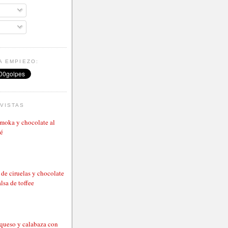
A EMPIEZO:
VISTAS
 moka y chocolate al
né
de ciruelas y chocolate
lsa de toffee
 queso y calabaza con