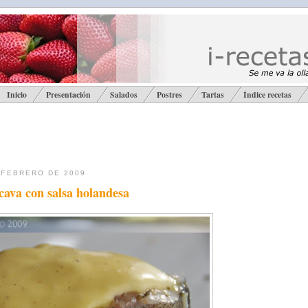
Inicio
Presentación
Salados
Postres
Tartas
Índice recetas
 FEBRERO DE 2009
cava con salsa holandesa