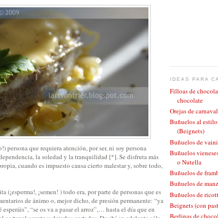
IDEAS PARA C
Filloas de chocola
chocolate
Orejas de carnaval
Buñuelos al estil
(Beignets)
Buñuelos de vaini
!) persona que requiera atención, por ser, ni soy persona
Buñuelos vieneses
dependencia, la soledad y la tranquilidad [*]. Se disfruta más
o Nutella
ropia, cuando es impuesto causa cierto malestar y, sobre todo,
Buñuelos de fram
Buñuelos de man
ita (¡esperma!, ¡semen! ) todo era, por parte de personas que es
Buñuelos de ricott
entarios de ánimo o, mejor dicho, de presión permanente: “ya
Beignets (con pas
é esperáis”, “se os va a pasar el arroz”,… hasta el día que en
Berlinas de chocol
l cortar el asunto y dejarlos cortados. De ahí en adelante sólo