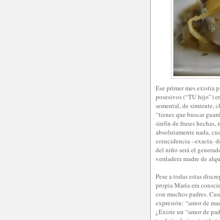
Ese primer mes existía p
posesivos (“TU hijo”) e
semental, de simiente, c
“tienes que buscar guard
sinfín de frases hechas,
absolutamente nada, cua
coincidencia –exacta- d
del niño será el generad
verdadera madre de alqu
Pese a todas estas discre
propia María era conscie
con muchos padres. Cuan
expresión: “amor de ma
¿Existe un “amor de pa