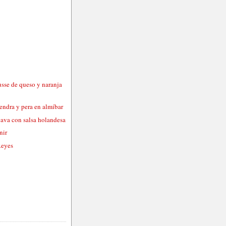
usse de queso y naranja
endra y pera en almíbar
cava con salsa holandesa
nir
Reyes