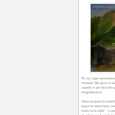
No soy (¡que egocéntrico
(normal). Me gusta la in
cuando es por decisión p
insignificancia.
Antes de poner la semill
mejor no mencionar, com
estáis en la edad”, “a qu
decidí de modo unilatera