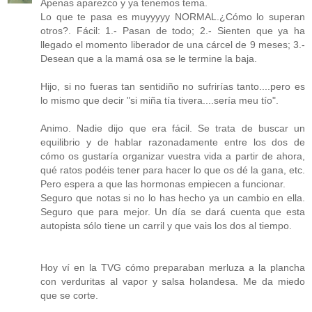
Apenas aparezco y ya tenemos tema.
Lo que te pasa es muyyyyy NORMAL.¿Cómo lo superan
otros?. Fácil: 1.- Pasan de todo; 2.- Sienten que ya ha
llegado el momento liberador de una cárcel de 9 meses; 3.-
Desean que a la mamá osa se le termine la baja.
Hijo, si no fueras tan sentidiño no sufrirías tanto....pero es
lo mismo que decir "si miña tía tivera....sería meu tío".
Animo. Nadie dijo que era fácil. Se trata de buscar un
equilibrio y de hablar razonadamente entre los dos de
cómo os gustaría organizar vuestra vida a partir de ahora,
qué ratos podéis tener para hacer lo que os dé la gana, etc.
Pero espera a que las hormonas empiecen a funcionar.
Seguro que notas si no lo has hecho ya un cambio en ella.
Seguro que para mejor. Un día se dará cuenta que esta
autopista sólo tiene un carril y que vais los dos al tiempo.
Hoy ví en la TVG cómo preparaban merluza a la plancha
con verduritas al vapor y salsa holandesa. Me da miedo
que se corte.