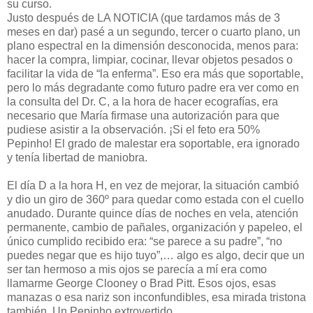
su curso.
Justo después de LA NOTICIA (que tardamos más de 3
meses en dar) pasé a un segundo, tercer o cuarto plano, un
plano espectral en la dimensión desconocida, menos para:
hacer la compra, limpiar, cocinar, llevar objetos pesados o
facilitar la vida de “la enferma”. Eso era más que soportable,
pero lo más degradante como futuro padre era ver como en
la consulta del Dr. C, a la hora de hacer ecografías, era
necesario que María firmase una autorización para que
pudiese asistir a la observación. ¡Si el feto era 50%
Pepinho! El grado de malestar era soportable, era ignorado
y tenía libertad de maniobra.
El día D a la hora H, en vez de mejorar, la situación cambió
y dio un giro de 360º para quedar como estada con el cuello
anudado. Durante quince días de noches en vela, atención
permanente, cambio de pañales, organización y papeleo, el
único cumplido recibido era: “se parece a su padre”, “no
puedes negar que es hijo tuyo”,… algo es algo, decir que un
ser tan hermoso a mis ojos se parecía a mí era como
llamarme George Clooney o Brad Pitt. Esos ojos, esas
manazas o esa nariz son inconfundibles, esa mirada tristona
también. Un Pepinho extrovertido.