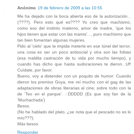
Anónimo
19 de febrero de 2009 a las 10:55
Me ha dejado con la boca abierta eso de la autorización...
(????). Pero esto qué es???? Yo creo que machismo,
como eso del instinto materno, amor de madre, 'que los
hijos tienen que estar con las mamis'..., puro machismo que
tan bien fomentan algunas mujeres.
Pido al 'cielo' que te impida meterte en ese túnel del terror;
una cosa es ser un poco antisocial y otra son las fobias
(esa maldita castración de tu vida por mucho tiempo), y
cuando has dicho que hasta sudoraciones te dieron...Uf!
Cuídate, por favor.
Bueno, voy a distender con un poquito de humor: Cuando
dieron los premios Goya, me reí mucho con el gag de las
adaptaciones de obras literarias al cine; sobre todo con la
de 'Teo en el parque'. :·DDDDD (Es que soy fan de la
'Muchachada')
Besos.
(No he hablado del plato, ¿se nota que el pescado no es lo
mío???).
Más besos.
Responder