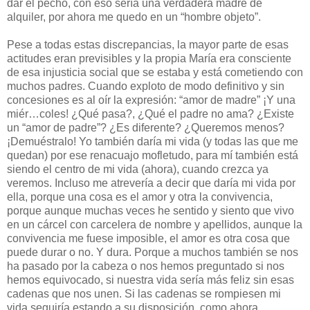
dar el pecho, con eso sería una verdadera madre de
alquiler, por ahora me quedo en un “hombre objeto”.
Pese a todas estas discrepancias, la mayor parte de esas
actitudes eran previsibles y la propia María era consciente
de esa injusticia social que se estaba y está cometiendo con
muchos padres. Cuando exploto de modo definitivo y sin
concesiones es al oír la expresión: “amor de madre” ¡Y una
miér…coles! ¿Qué pasa?, ¿Qué el padre no ama? ¿Existe
un “amor de padre”? ¿Es diferente? ¿Queremos menos?
¡Demuéstralo! Yo también daría mi vida (y todas las que me
quedan) por ese renacuajo mofletudo, para mí también está
siendo el centro de mi vida (ahora), cuando crezca ya
veremos. Incluso me atrevería a decir que daría mi vida por
ella, porque una cosa es el amor y otra la convivencia,
porque aunque muchas veces he sentido y siento que vivo
en un cárcel con carcelera de nombre y apellidos, aunque la
convivencia me fuese imposible, el amor es otra cosa que
puede durar o no. Y dura. Porque a muchos también se nos
ha pasado por la cabeza o nos hemos preguntado si nos
hemos equivocado, si nuestra vida sería más feliz sin esas
cadenas que nos unen. Si las cadenas se rompiesen mi
vida seguiría estando a su disposición, como ahora.