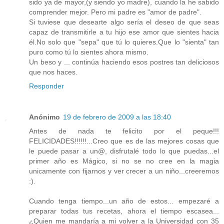
sido ya de mayor,(y siendo yo madre), cuando la he sabido
comprender mejor. Pero mi padre es "amor de padre".
Si tuviese que desearte algo sería el deseo de que seas
capaz de transmitirle a tu hijo ese amor que sientes hacia
él.No solo que "sepa" que tú lo quieres.Que lo "sienta" tan
puro como tú lo sientes ahora mismo.
Un beso y ... continúa haciendo esos postres tan deliciosos
que nos haces.
Responder
Anónimo
19 de febrero de 2009 a las 18:40
Antes de nada te felicito por el peque!!!
FELICIDADES!!!!!!...Creo que es de las mejores cosas que
le puede pasar a un@, disfrutalé todo lo que puedas...el
primer año es Mágico, si no se no cree en la magia
unicamente con fijarnos y ver crecer a un niño...creeremos
:).
Cuando tenga tiempo...un año de estos... empezaré a
preparar todas tus recetas, ahora el tiempo escasea...
¿Quien me mandaría a mi volver a la Universidad con 35