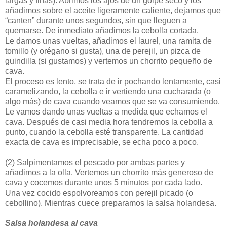
largas y finas). Abrimos los ajos de un golpe seco y los
añadimos sobre el aceite ligeramente caliente, dejamos que
“canten” durante unos segundos, sin que lleguen a
quemarse. De inmediato añadimos la cebolla cortada.
Le damos unas vueltas, añadimos el laurel, una ramita de
tomillo (y orégano si gusta), una de perejil, un pizca de
guindilla (si gustamos) y vertemos un chorrito pequeño de
cava.
El proceso es lento, se trata de ir pochando lentamente, casi
caramelizando, la cebolla e ir vertiendo una cucharada (o
algo más) de cava cuando veamos que se va consumiendo.
Le vamos dando unas vueltas a medida que echamos el
cava. Después de casi media hora tendremos la cebolla a
punto, cuando la cebolla esté transparente. La cantidad
exacta de cava es imprecisable, se echa poco a poco.
(2)
Salpimentamos el pescado por ambas partes y
añadimos a la olla. Vertemos un chorrito más generoso de
cava y cocemos durante unos 5 minutos por cada lado.
Una vez cocido espolvoreamos con perejil picado (o
cebollino). Mientras cuece preparamos la salsa holandesa.
Salsa holandesa al cava