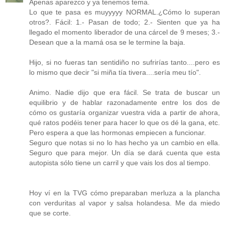
Apenas aparezco y ya tenemos tema.
Lo que te pasa es muyyyyy NORMAL.¿Cómo lo superan
otros?. Fácil: 1.- Pasan de todo; 2.- Sienten que ya ha
llegado el momento liberador de una cárcel de 9 meses; 3.-
Desean que a la mamá osa se le termine la baja.
Hijo, si no fueras tan sentidiño no sufrirías tanto....pero es
lo mismo que decir "si miña tía tivera....sería meu tío".
Animo. Nadie dijo que era fácil. Se trata de buscar un
equilibrio y de hablar razonadamente entre los dos de
cómo os gustaría organizar vuestra vida a partir de ahora,
qué ratos podéis tener para hacer lo que os dé la gana, etc.
Pero espera a que las hormonas empiecen a funcionar.
Seguro que notas si no lo has hecho ya un cambio en ella.
Seguro que para mejor. Un día se dará cuenta que esta
autopista sólo tiene un carril y que vais los dos al tiempo.
Hoy ví en la TVG cómo preparaban merluza a la plancha
con verduritas al vapor y salsa holandesa. Me da miedo
que se corte.