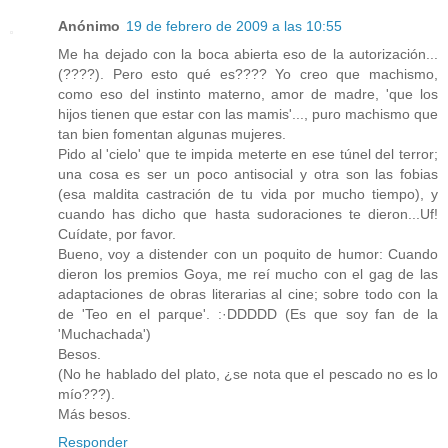
Anónimo
19 de febrero de 2009 a las 10:55
Me ha dejado con la boca abierta eso de la autorización...
(????). Pero esto qué es???? Yo creo que machismo,
como eso del instinto materno, amor de madre, 'que los
hijos tienen que estar con las mamis'..., puro machismo que
tan bien fomentan algunas mujeres.
Pido al 'cielo' que te impida meterte en ese túnel del terror;
una cosa es ser un poco antisocial y otra son las fobias
(esa maldita castración de tu vida por mucho tiempo), y
cuando has dicho que hasta sudoraciones te dieron...Uf!
Cuídate, por favor.
Bueno, voy a distender con un poquito de humor: Cuando
dieron los premios Goya, me reí mucho con el gag de las
adaptaciones de obras literarias al cine; sobre todo con la
de 'Teo en el parque'. :·DDDDD (Es que soy fan de la
'Muchachada')
Besos.
(No he hablado del plato, ¿se nota que el pescado no es lo
mío???).
Más besos.
Responder