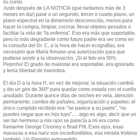
su curso.
Justo después de LA NOTICIA (que tardamos más de 3
meses en dar) pasé a un segundo, tercer o cuarto plano, un
plano espectral en la dimensión desconocida, menos para:
hacer la compra, limpiar, cocinar, llevar objetos pesados o
facilitar la vida de “la enferma”. Eso era más que soportable,
pero lo más degradante como futuro padre era ver como en
la consulta del Dr. C, a la hora de hacer ecografías, era
necesario que María firmase una autorización para que
pudiese asistir a la observación. ¡Si el feto era 50%
Pepinho! El grado de malestar era soportable, era ignorado
y tenía libertad de maniobra.
El día D a la hora H, en vez de mejorar, la situación cambió
y dio un giro de 360º para quedar como estada con el cuello
anudado. Durante quince días de noches en vela, atención
permanente, cambio de pañales, organización y papeleo, el
único cumplido recibido era: “se parece a su padre”, “no
puedes negar que es hijo tuyo”,… algo es algo, decir que un
ser tan hermoso a mis ojos se parecía a mí era como
llamarme George Clooney o Brad Pitt. Esos ojos, esas
manazas o esa nariz son inconfundibles, esa mirada tristona
también. Un Pepinho extrovertido.