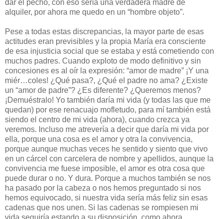
dar el pecho, con eso sería una verdadera madre de
alquiler, por ahora me quedo en un “hombre objeto”.
Pese a todas estas discrepancias, la mayor parte de esas
actitudes eran previsibles y la propia María era consciente
de esa injusticia social que se estaba y está cometiendo con
muchos padres. Cuando exploto de modo definitivo y sin
concesiones es al oír la expresión: “amor de madre” ¡Y una
miér…coles! ¿Qué pasa?, ¿Qué el padre no ama? ¿Existe
un “amor de padre”? ¿Es diferente? ¿Queremos menos?
¡Demuéstralo! Yo también daría mi vida (y todas las que me
quedan) por ese renacuajo mofletudo, para mí también está
siendo el centro de mi vida (ahora), cuando crezca ya
veremos. Incluso me atrevería a decir que daría mi vida por
ella, porque una cosa es el amor y otra la convivencia,
porque aunque muchas veces he sentido y siento que vivo
en un cárcel con carcelera de nombre y apellidos, aunque la
convivencia me fuese imposible, el amor es otra cosa que
puede durar o no. Y dura. Porque a muchos también se nos
ha pasado por la cabeza o nos hemos preguntado si nos
hemos equivocado, si nuestra vida sería más feliz sin esas
cadenas que nos unen. Si las cadenas se rompiesen mi
vida seguiría estando a su disposición, como ahora.