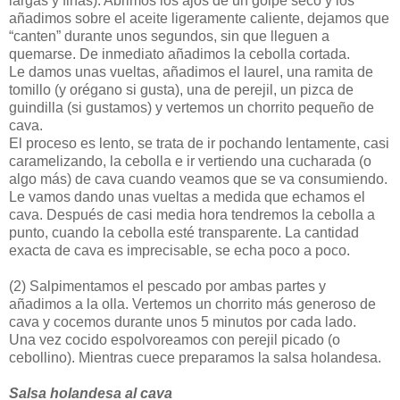
largas y finas). Abrimos los ajos de un golpe seco y los
añadimos sobre el aceite ligeramente caliente, dejamos que
“canten” durante unos segundos, sin que lleguen a
quemarse. De inmediato añadimos la cebolla cortada.
Le damos unas vueltas, añadimos el laurel, una ramita de
tomillo (y orégano si gusta), una de perejil, un pizca de
guindilla (si gustamos) y vertemos un chorrito pequeño de
cava.
El proceso es lento, se trata de ir pochando lentamente, casi
caramelizando, la cebolla e ir vertiendo una cucharada (o
algo más) de cava cuando veamos que se va consumiendo.
Le vamos dando unas vueltas a medida que echamos el
cava. Después de casi media hora tendremos la cebolla a
punto, cuando la cebolla esté transparente. La cantidad
exacta de cava es imprecisable, se echa poco a poco.
(2)
Salpimentamos el pescado por ambas partes y
añadimos a la olla. Vertemos un chorrito más generoso de
cava y cocemos durante unos 5 minutos por cada lado.
Una vez cocido espolvoreamos con perejil picado (o
cebollino). Mientras cuece preparamos la salsa holandesa.
Salsa holandesa al cava