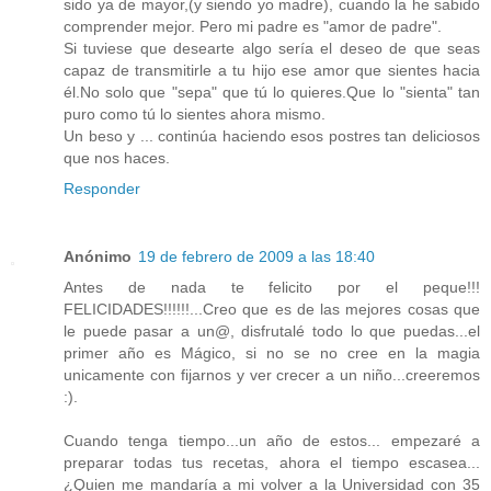
sido ya de mayor,(y siendo yo madre), cuando la he sabido
comprender mejor. Pero mi padre es "amor de padre".
Si tuviese que desearte algo sería el deseo de que seas
capaz de transmitirle a tu hijo ese amor que sientes hacia
él.No solo que "sepa" que tú lo quieres.Que lo "sienta" tan
puro como tú lo sientes ahora mismo.
Un beso y ... continúa haciendo esos postres tan deliciosos
que nos haces.
Responder
Anónimo
19 de febrero de 2009 a las 18:40
Antes de nada te felicito por el peque!!!
FELICIDADES!!!!!!...Creo que es de las mejores cosas que
le puede pasar a un@, disfrutalé todo lo que puedas...el
primer año es Mágico, si no se no cree en la magia
unicamente con fijarnos y ver crecer a un niño...creeremos
:).
Cuando tenga tiempo...un año de estos... empezaré a
preparar todas tus recetas, ahora el tiempo escasea...
¿Quien me mandaría a mi volver a la Universidad con 35