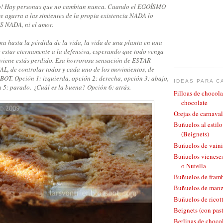
lo! Hay personas que no cambian nunca. Cuando el EGOÍSMO
se agarra a las simientes de la propia existencia NADA lo
 NADA, ni el amor.
na hasta la pérdida de la vida, la vida de una planta en una
 estar eternamente a la defensiva, esperando que todo venga
 viene estás perdido. Esa horrorosa sensación de ESTAR
de controlar todos y cada uno de los movimientos, de
OT. Opción 1: izquierda, opción 2: derecha, opción 3: abajo,
IDEAS PARA C
n 5: parado. ¿Cuál es la buena? Opción 6: atrás.
Filloas de chocola
chocolate
Orejas de carnaval
Buñuelos al estil
(Beignets)
Buñuelos de vaini
Buñuelos vieneses
o Nutella
Buñuelos de fram
Buñuelos de man
Buñuelos de ricott
Beignets (con pas
Berlinas de chocol