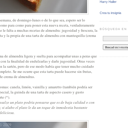
Harry Haller
Crea tu insignia
 semana, de domingo-lunes o de lo que sea, espero ser lo
como para como para poner esta nueva receta, verdaderamente
BÚSQUEDA E
ue le falta a muchas recetas de almendra: jugosidad y frescura, la
ta y la propia de una tarta de almendra con mantequilla (crema
ma de almendra ligera y suelta para acompañar unas a peras que
con la finalidad de endulzarlas y darle jugosidad. Otras veces
en la sartén, pero de ese modo había que tener mucho cuidado
mpleto. Se me ocurre que esta tarta puede hacerse sin frutas,
de crema de almendras.
omas: canela, limón, vainilla y amaretto (también podría ser
special, la guinda de una tarta de aspecto casero y gusto
te (*).
ensalzo un plato podría pensarse que es de baja calidad o con
; si alabo el plato le da un toque de inmodestia bastante
deliciosa.