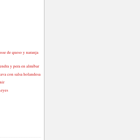
usse de queso y naranja
endra y pera en almíbar
cava con salsa holandesa
nir
Reyes