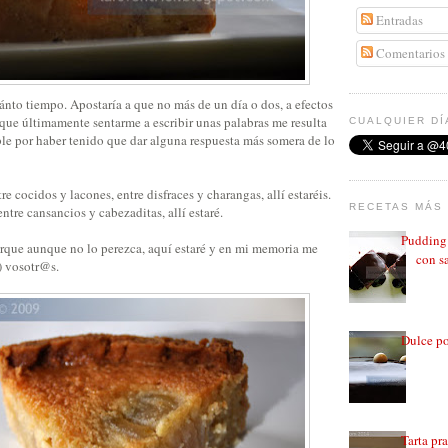
Entradas
Comentarios
ánto tiempo. Apostaría a que no más de un día o dos, a efectos
rque últimamente sentarme a escribir unas palabras me resulta
CUALQUIER DÍ
ble por haber tenido que dar alguna respuesta más somera de lo
tre cocidos y lacones, entre disfraces y charangas, allí estaréis.
RECETAS MÁS 
ntre cansancios y cabezaditas, allí estaré.
Pudding 
que aunque no lo perezca, aquí estaré y en mi memoria me
con sa
 vosotr@s.
Dulce po
Tarta pr