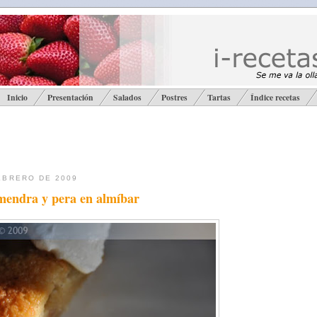
Inicio
Presentación
Salados
Postres
Tartas
Índice recetas
EBRERO DE 2009
mendra y pera en almíbar