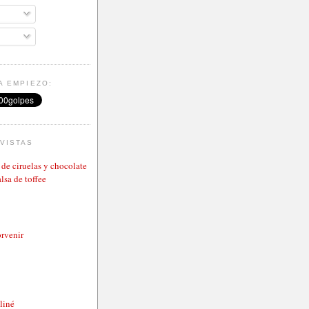
A EMPIEZO:
VISTAS
de ciruelas y chocolate
lsa de toffee
rvenir
aliné