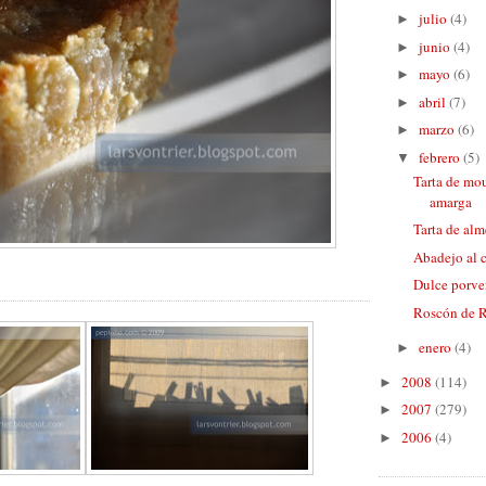
julio
(4)
►
junio
(4)
►
mayo
(6)
►
abril
(7)
►
marzo
(6)
►
febrero
(5)
▼
Tarta de mo
amarga
Tarta de alm
Abadejo al 
Dulce porve
Roscón de 
enero
(4)
►
2008
(114)
►
2007
(279)
►
2006
(4)
►