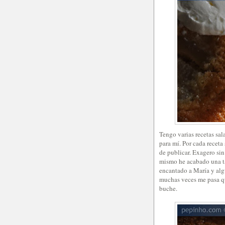
Tengo varias recetas sa
para mí. Por cada recet
de publicar. Exagero sin
mismo he acabado una ta
encantado a María y alg
muchas veces me pasa qu
buche.