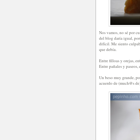
Nos vamos, no sé por cu
del blog daría igual, po
difícil. Me siento culpa
que debía.
Entre filloas y orejas, en
Entre pañales y paseos, e
Un beso muy grande, por
acuerdo de (much@s de)