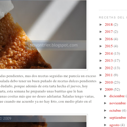
RECETAS DEL 
2018
(2)
►
2017
(2)
►
2016
(4)
►
2015
(4)
►
2014
(13)
►
2013
(17)
►
2012
(13)
►
2011
(9)
►
ladas pendientes, mas dos recetas seguidas me parecía un exceso
a salada debo tener un buen puñado de recetas dulces pendientes
2010
(23)
►
 dudarlo, porque además de esta tarta hecha el jueves, hoy
2009
(52)
▼
rta, esta semana he preparado unas barritas que le han
diciembre
(
unas cositas más que no deseo adelantar. Saladas tengo varias,
►
e cuando me acuerdo ya no hay foto, con medio plato en el
noviembre
►
octubre
(4)
►
septiembre
►
agosto
(4)
►