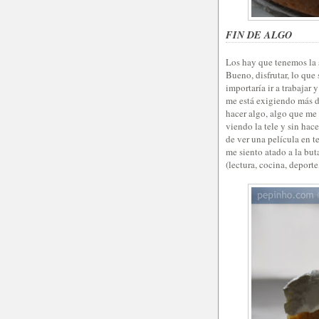
FIN DE ALGO
Los hay que tenemos la s
Bueno, disfrutar, lo que
importaría ir a trabaja
me está exigiendo más de
hacer algo, algo que me 
viendo la tele y sin hac
de ver una película en t
me siento atado a la bu
(lectura, cocina, deport