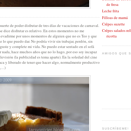
de fresa
Leche frita
Filloas de mamá
Crêpes suzette
uerte de poder disfrutar de tres días de vacaciones de carnaval.
Crêpes salados rel
 se dice disfrutar es relativo. En estos momentos no me
r y evadirme por unos momentos de alguien que no es Teo y que
ricotta
 lo que puedo dar. No podría vivir sin trabajar, perdón, sin
guste y complete mi vida. No puedo estar sentado en el sofá
er nada, hace muchos años que no lo hago, por eso soy incapaz
AMIGOS QUE S
elevisión (la publicidad es tema aparte). En la soledad del cine
taca y liberado de tener que hacer algo, normalmente productivo
e,…)
SUSCRÍBEME!