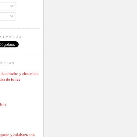
A EMPIEZO:
VISTAS
de ciruelas y chocolate
lsa de toffee
aliné
 queso y calabaza con