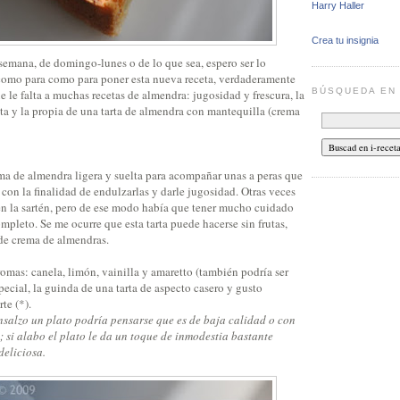
Harry Haller
Crea tu insignia
 semana, de domingo-lunes o de lo que sea, espero ser lo
como para como para poner esta nueva receta, verdaderamente
BÚSQUEDA E
ue le falta a muchas recetas de almendra: jugosidad y frescura, la
ta y la propia de una tarta de almendra con mantequilla (crema
ma de almendra ligera y suelta para acompañar unas a peras que
con la finalidad de endulzarlas y darle jugosidad. Otras veces
en la sartén, pero de ese modo había que tener mucho cuidado
mpleto. Se me ocurre que esta tarta puede hacerse sin frutas,
de crema de almendras.
omas: canela, limón, vainilla y amaretto (también podría ser
special, la guinda de una tarta de aspecto casero y gusto
te (*).
ensalzo un plato podría pensarse que es de baja calidad o con
; si alabo el plato le da un toque de inmodestia bastante
deliciosa.