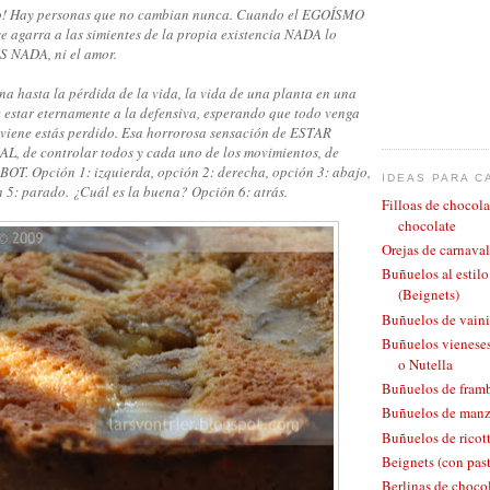
lo! Hay personas que no cambian nunca. Cuando el EGOÍSMO
se agarra a las simientes de la propia existencia NADA lo
 NADA, ni el amor.
na hasta la pérdida de la vida, la vida de una planta en una
 estar eternamente a la defensiva, esperando que todo venga
 viene estás perdido. Esa horrorosa sensación de ESTAR
de controlar todos y cada uno de los movimientos, de
OT. Opción 1: izquierda, opción 2: derecha, opción 3: abajo,
IDEAS PARA C
n 5: parado. ¿Cuál es la buena? Opción 6: atrás.
Filloas de chocola
chocolate
Orejas de carnaval
Buñuelos al estil
(Beignets)
Buñuelos de vaini
Buñuelos vieneses
o Nutella
Buñuelos de fram
Buñuelos de man
Buñuelos de ricott
Beignets (con pas
Berlinas de chocol