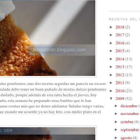
RECETAS DEL 
2018
(2)
►
2017
(2)
►
2016
(4)
►
2015
(4)
►
2014
(13)
►
2013
(17)
►
2012
(13)
►
2011
(9)
►
ladas pendientes, mas dos recetas seguidas me parecía un exceso
a salada debo tener un buen puñado de recetas dulces pendientes
2010
(23)
►
 dudarlo, porque además de esta tarta hecha el jueves, hoy
2009
(52)
▼
rta, esta semana he preparado unas barritas que le han
diciembre
(
unas cositas más que no deseo adelantar. Saladas tengo varias,
►
e cuando me acuerdo ya no hay foto, con medio plato en el
noviembre
►
octubre
(4)
►
septiembre
►
agosto
(4)
►