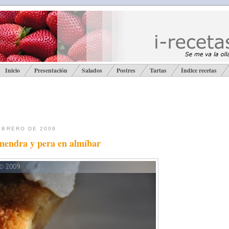
Inicio
Presentación
Salados
Postres
Tartas
Índice recetas
EBRERO DE 2009
mendra y pera en almíbar