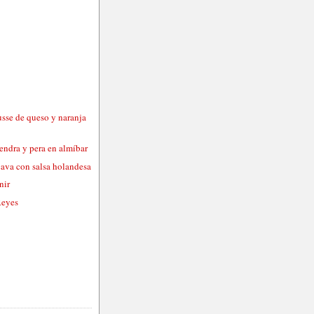
usse de queso y naranja
endra y pera en almíbar
cava con salsa holandesa
nir
Reyes