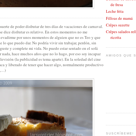
de fresa
Leche frita
Filloas de mamá
Crêpes suzette
uerte de poder disfrutar de tres días de vacaciones de carnaval.
Crêpes salados rel
 se dice disfrutar es relativo. En estos momentos no me
r y evadirme por unos momentos de alguien que no es Teo y que
ricotta
 lo que puedo dar. No podría vivir sin trabajar, perdón, sin
guste y complete mi vida. No puedo estar sentado en el sofá
er nada, hace muchos años que no lo hago, por eso soy incapaz
AMIGOS QUE S
elevisión (la publicidad es tema aparte). En la soledad del cine
taca y liberado de tener que hacer algo, normalmente productivo
e,…)
SUSCRÍBEME!