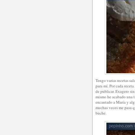
Tengo varias recetas sa
para mí. Por cada recet
de publicar. Exagero sin
mismo he acabado una ta
encantado a María y alg
muchas veces me pasa qu
buche.