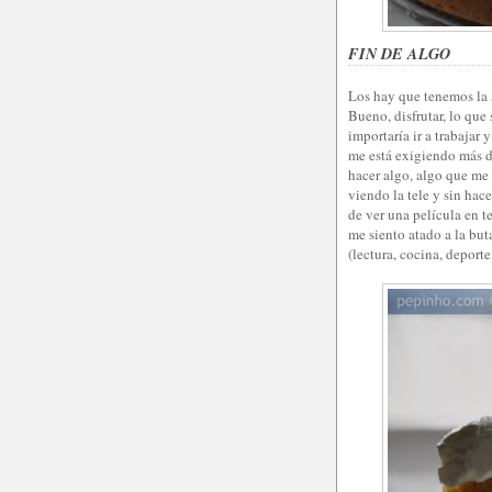
FIN DE ALGO
Los hay que tenemos la s
Bueno, disfrutar, lo que
importaría ir a trabaja
me está exigiendo más de
hacer algo, algo que me 
viendo la tele y sin hac
de ver una película en t
me siento atado a la bu
(lectura, cocina, deport