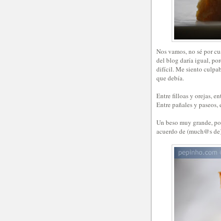
Nos vamos, no sé por cu
del blog daría igual, po
difícil. Me siento culpa
que debía.
Entre filloas y orejas, en
Entre pañales y paseos, e
Un beso muy grande, por
acuerdo de (much@s de)