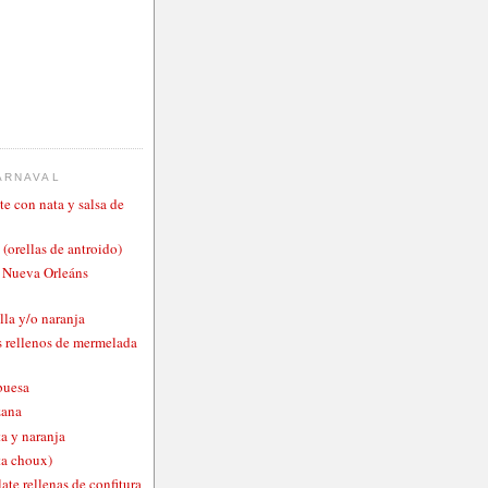
ARNAVAL
te con nata y salsa de
 (orellas de antroido)
o Nueva Orleáns
lla y/o naranja
 rellenos de mermelada
buesa
zana
a y naranja
ta choux)
ate rellenas de confitura