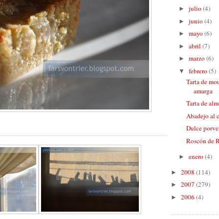
julio
(4)
►
junio
(4)
►
mayo
(6)
►
abril
(7)
►
marzo
(6)
►
febrero
(5)
▼
Tarta de mo
amarga
Tarta de alm
Abadejo al 
Dulce porve
Roscón de 
enero
(4)
►
2008
(114)
►
2007
(279)
►
2006
(4)
►