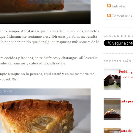
Entradas
Comentarios
ánto tiempo. Apostaría a que no más de un día o dos, a efectos
rque últimamente sentarme a escribir unas palabras me resulta
CUALQUIER DÍ
ble por haber tenido que dar alguna respuesta más somera de lo
tre cocidos y lacones, entre disfraces y charangas, allí estaréis.
RECETAS MÁS 
ntre cansancios y cabezaditas, allí estaré.
Pudding 
que aunque no lo perezca, aquí estaré y en mi memoria me
con sa
 vosotr@s.
Tarta pr
Tarta de