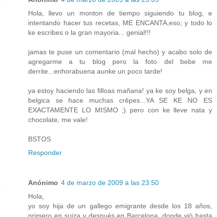
Hola, llevo un monton de tiempo siguiendo tu blog, e
intentando hacer tus recetas, ME ENCANTA,eso; y todo lo
ke escribes o la gran mayoria... genial!!!
jamas te puse un comentario (mal hecho) y acabo solo de
agregarme a tu blog pero la foto del bebe me
derrite...enhorabuena aunke un poco tarde!
ya estoy haciendo las filloas mañana! ya ke soy belga, y en
belgica se hace muchas crêpes...YA SE KE NO ES
EXACTAMENTE LO MISMO ;) pero con ke lleve nata y
chocolate, me vale!
BSTOS
Responder
Anónimo
4 de marzo de 2009 a las 23:50
Hola,
yo soy hija de un gallego emigrante desde los 18 años,
primero en suiza y despuès en Barcelona, donde viò hasta