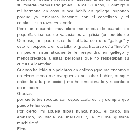
su muerte (demasiado joven... a los 59 años). Conmigo y
mi hermana en casa nunca hablò en gallego, supongo
porque ya teniamos bastante con el castellano y el
catalàn... sus razones tendrìa...
Pero un recuerdo muy claro me queda de cuando de
pequeñas ibamos de vacaciones a galicia (un pueblo de
Ourense): mi padre cuando hablaba con otro "gallego" y
èste le respondia en castellano (para hacerse el/la "fino/a")
mi padre sistematicamente le respondìa en gallego y
menospreciaba a estas personas que no respetaban su
cultura e identidad...
Cuando he leido tus palabras en gallego (que me encanta y
en cierto modo me averguenza no saber hablar, aunque
entiendo a la perfecciòn) me he emocionado y recordado
de mi padre...
Gracias
por cierto tus recetas son espectaculares... y siempre que
puedo te las copio.
Por cierto, mi abuela filloas nunca hizo... el caldo, sin
embargo, lo hacia de maravilla y a mi me gustaba
muchisimo!!!
Elena