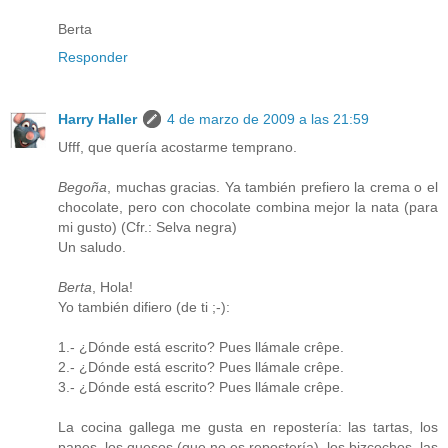
Berta
Responder
Harry Haller
4 de marzo de 2009 a las 21:59
Ufff, que quería acostarme temprano.
Begoña
, muchas gracias. Ya también prefiero la crema o el
chocolate, pero con chocolate combina mejor la nata (para
mi gusto) (Cfr.: Selva negra)
Un saludo.
Berta
, Hola!
Yo también difiero (de ti ;-):
1.- ¿Dónde está escrito? Pues llámale crêpe.
2.- ¿Dónde está escrito? Pues llámale crêpe.
3.- ¿Dónde está escrito? Pues llámale crêpe.
La cocina gallega me gusta en repostería: las tartas, los
panes, los quesos (que no es repostería), los bizcochos, las