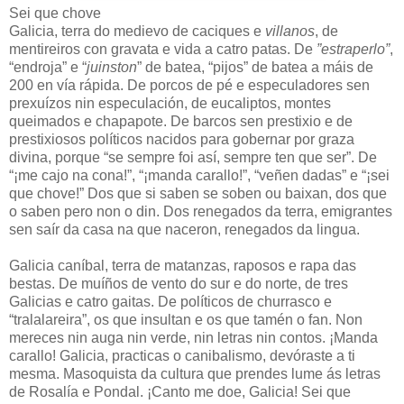
Sei que chove
Galicia, terra do medievo de caciques e
villanos
, de
mentireiros con gravata e vida a catro patas. De
”estraperlo”
,
“endroja” e “
juinston
” de batea, “pijos” de batea a máis de
200 en vía rápida. De porcos de pé e especuladores sen
prexuízos nin especulación, de eucaliptos, montes
queimados e chapapote. De barcos sen prestixio e de
prestixiosos políticos nacidos para gobernar por graza
divina, porque “se sempre foi así, sempre ten que ser”. De
“¡me cajo na cona!”, “¡manda carallo!”, “veñen dadas” e “¡sei
que chove!” Dos que si saben se soben ou baixan, dos que
o saben pero non o din. Dos renegados da terra, emigrantes
sen saír da casa na que naceron, renegados da lingua.
Galicia caníbal, terra de matanzas, raposos e rapa das
bestas. De muíños de vento do sur e do norte, de tres
Galicias e catro gaitas. De políticos de churrasco e
“tralalareira”, os que insultan e os que tamén o fan. Non
mereces nin auga nin verde, nin letras nin contos. ¡Manda
carallo! Galicia, practicas o canibalismo, devóraste a ti
mesma. Masoquista da cultura que prendes lume ás letras
de Rosalía e Pondal. ¡Canto me doe, Galicia! Sei que