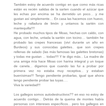
También estoy de acuerdo contigo en que como más ricas
están es recién salidas de la sarten cuando el azúcar que
les echas por encima se ha derretido un poco... y me
gustan así simplemente.... En casa las hacemos con huevo,
leche y ralladura de limón y untamos la sartén con
mantequilla!!!!
He probado muchos tipos de filloas, hechas con caldo, con
agua, con leche, untada la sartén con tocino.... también he
probado las crepes francesas (viví durante un año en
Burdeos) y sus conocidas galettes.. que son crepes
rellenas de salado (las más famosas las galettes bretonas)
y todas me gustan ... todas!!!! Y te digo más... La madre de
una amiga mía hace filloas con harina integral y un toque
de canela... digamos que cuando las fui a probar por
primera vez no estaba muy receptiva... y estaban
buenísimas!!! Tengo pendiente probarlas, igual que ahora
tengo pendiente probar las tuyas.....
Viva la variedad!!!
Los gallegos somos autodestructivos?? en eso no estoy de
acuerdo contigo... Detrás de la quema de montes había
personas con intereses específicos... pero los gallegos en