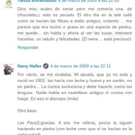
TartaS EncantadaS
4 de marzo de 2009 a las 22:03
Dios mio¡ acabo de cenar pero me comería una, de
chocolate¡¡¡ esto es pecado. El otro día en la tele salió
como se hacian las filloas a estilo antiguo, untando ... me
parece que era tocino o grasa en una especie de piedra,
me quede... sin habla y ahora al ver las tuyas, intentaré
hacerlas. un saludo y felicidades. (El nene ... está precioso)
Responder
Harry Haller
4 de marzo de 2009 a las 22:11
Por cierto, se me olvidaba. Mi abuela, que ya no está y
nació en 1902, las hacía con leche y huevo y en sartén, no
en piedra… La cocina evoluciona y debe hacerlo, como las
lenguas. Nadie habla en castellano antiguo ni cocina con
fuego. En eso sí discrepo (más)
Otro beso.
Las PacaS
,gracias. A eso me refería, pocos la siguen
haciendo en piedra (con leche creo que sí se hacían en la
antiguedad).