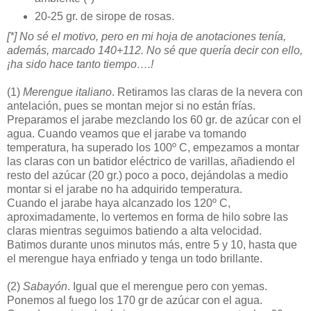
20-25 gr. de sirope de rosas.
[*] No sé el motivo, pero en mi hoja de anotaciones tenía,
además, marcado 140+112. No sé que quería decir con ello,
¡ha sido hace tanto tiempo….!
(1)
Merengue italiano
. Retiramos las claras de la nevera con
antelación, pues se montan mejor si no están frías.
Preparamos el jarabe mezclando los 60 gr. de azúcar con el
agua. Cuando veamos que el jarabe va tomando
temperatura, ha superado los 100º C, empezamos a montar
las claras con un batidor eléctrico de varillas, añadiendo el
resto del azúcar (20 gr.) poco a poco, dejándolas a medio
montar si el jarabe no ha adquirido temperatura.
Cuando el jarabe haya alcanzado los 120º C,
aproximadamente, lo vertemos en forma de hilo sobre las
claras mientras seguimos batiendo a alta velocidad.
Batimos durante unos minutos más, entre 5 y 10, hasta que
el merengue haya enfriado y tenga un todo brillante.
(2)
Sabayón
. Igual que el merengue pero con yemas.
Ponemos al fuego los 170 gr de azúcar con el agua.