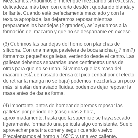
Mezclamos. Añadimos el merengue mezclando sin excesiva
delicadeza, más bien con cierto desdén, quedando blanda y
brillante. Cuando esté perfectamente mezclado y con la
textura apropiada, las dejaremos reposar mientras
preparamos las bandejas (2 grandes), así ayudamos a la
formación del macaron y que no se desparrame en exceso.
(3)
Cubrimos las bandejas del horno con planchas de
silicona. Con una manga pastelera de boca ancha (¿7 mm?)
formamos pequeñas galletas, vertiendo desde el centro. Las
galletas debemos separarlas unos centímetros unas de
otras para que no se unan. Si vemos que las masa del
macaron está demasiado densa (el pico central por el efecto
de retirar la manga no se baja) podemos mezclarlas un poco
más; si están demasiado fluidas, podemos dejar reposar la
masa antes de darles forma.
(4)
Importante, antes de hornear dejaremos reposar las
galletas por período de (casi) unas 2 hora,
aproximadamente, hasta que la superficie se haya secado
ligeramente, formando una película algo consistente. Suelo
aprovechar para ir a correr y seguir cuando vuelvo.
Precalentamos el horno a 165ºC y, una vez caliente,